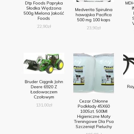
Dtp Foods Papryka
MDH
Słodka Wędzona
Medverita Spirulina
500g Mielona Jakość
hawajska Pacifica
Foods
500 mg 100 kaps
22,90
zł
23,90
zł
Bruder Ciągnik John
Ra
Deere 6920 Z
Ładowaczem
Czołowym
Cezar Chłonne
131,00
zł
Podkłady 45X60
100Szt. 500Ml
Higieniczne Maty
Treningowe Dla Psa
Szczeniąt Pieluchy