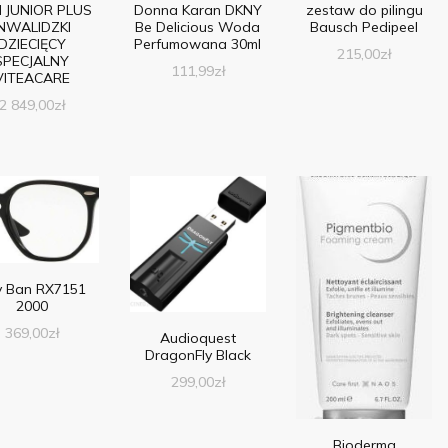
 JUNIOR PLUS
Donna Karan DKNY
zestaw do pilingu
INWALIDZKI
Be Delicious Woda
Bausch Pedipeel
DZIECIĘCY
Perfumowana 30ml
215,00
zł
SPECJALNY
111,99
zł
VITEACARE
2 849,00
zł
y Ban RX7151
2000
369,00
zł
Audioquest
DragonFly Black
299,00
zł
Bioderma