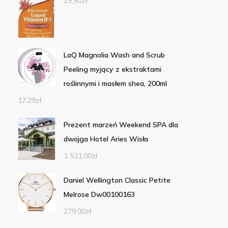
29,50
zł
LaQ Magnolia Wash and Scrub
Peeling myjący z ekstraktami
roślinnymi i masłem shea, 200ml
17,29
zł
Prezent marzeń Weekend SPA dla
dwojga Hotel Aries Wisła
1 511,00
zł
Daniel Wellington Classic Petite
Melrose Dw00100163
279,00
zł