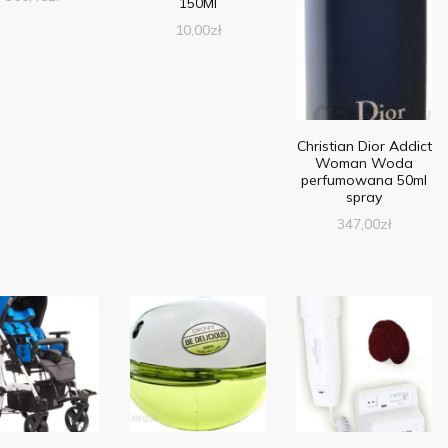
150Ml
10,00
zł
Christian Dior Addict
Woman Woda
perfumowana 50ml
spray
347,00
zł