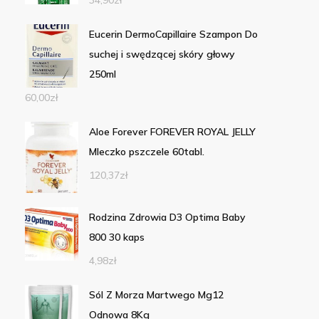
34,90
zł
Eucerin DermoCapillaire Szampon Do
suchej i swędzącej skóry głowy
250ml
60,00
zł
Aloe Forever FOREVER ROYAL JELLY
Mleczko pszczele 60tabl.
120,37
zł
Rodzina Zdrowia D3 Optima Baby
800 30 kaps
4,98
zł
Sól Z Morza Martwego Mg12
Odnowa 8Kg