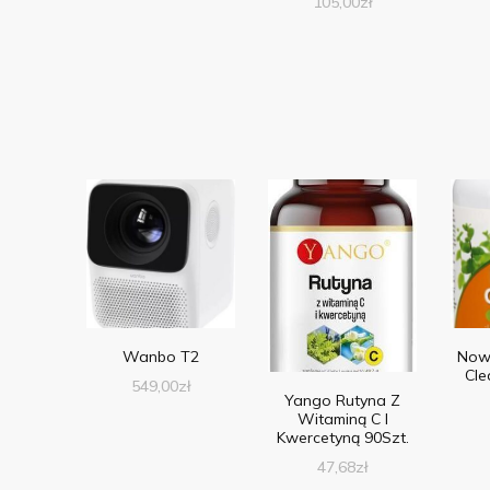
105,00
zł
Wanbo T2
Now
Cle
549,00
zł
Yango Rutyna Z
Witaminą C I
Kwercetyną 90Szt.
47,68
zł