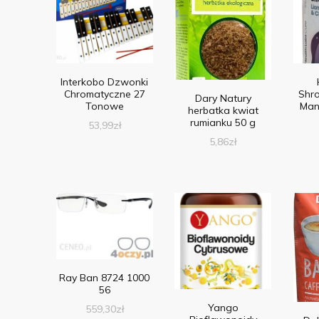
Interkobo Dzwonki
Chromatyczne 27
Shr
Dary Natury
Tonowe
Man
herbatka kwiat
rumianku 50 g
53,99
zł
5,86
zł
Ray Ban 8724 1000
56
Yango
559,30
zł