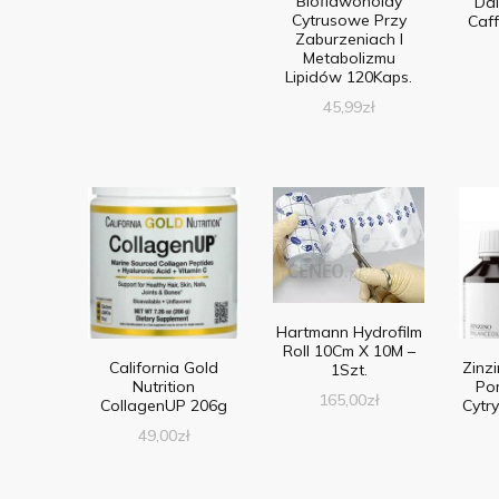
Bioflawonoidy
Dal
Cytrusowe Przy
Caff
Zaburzeniach I
Metabolizmu
Lipidów 120Kaps.
45,99
zł
Hartmann Hydrofilm
Roll 10Cm X 10M –
California Gold
Zinz
1Szt.
Nutrition
Po
165,00
zł
CollagenUP 206g
Cytr
49,00
zł