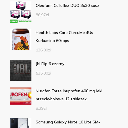
Oleofarm Collaflex DUO 3x30 sasz
86,97
zł
Health Labs Care CurcuMe 4Us
Kurkumina 60kaps.
126,00
zł
Jbl Flip 6 czarny
535,00
zł
Nurofen Forte ibuprofen 400 mg leki
przeciwbólowe 12 tabletek
8,39
zł
Samsung Galaxy Note 10 Lite SM-