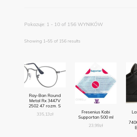
Pokazuje: 1 - 10 of 156 WYNIKÓW
Showing 1–55 of 156 results
Ray-Ban Round
Metal Rx 3447V
2502 47 rozm. S
Fresenius Kabi
La
335,13
zł
Supportan 500 ml
740
23,99
zł