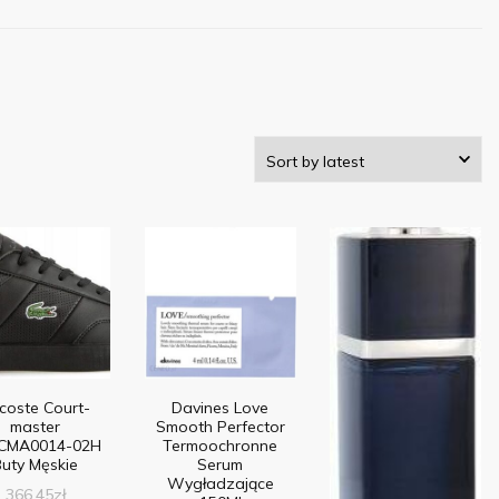
coste Court-
Davines Love
master
Smooth Perfector
CMA0014-02H
Termoochronne
Buty Męskie
Serum
Wygładzające
366,45
zł