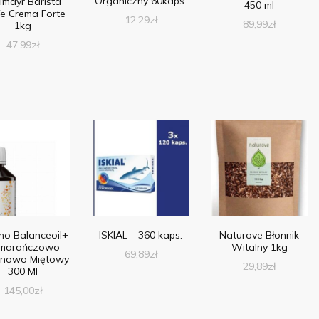
Organiczny 60kaps.
lmayr Barista
450 ml
e Crema Forte
12,29
zł
89,99
zł
1kg
47,99
zł
ino Balanceoil+
ISKIAL – 360 kaps.
Naturove Błonnik
marańczowo
Witalny 1kg
69,89
zł
ynowo Miętowy
29,89
zł
300 Ml
145,00
zł