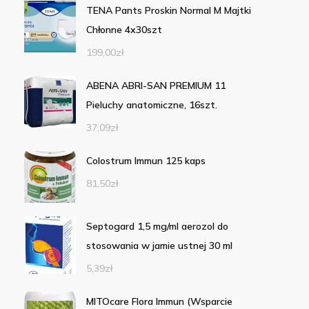
TENA Pants Proskin Normal M Majtki
Chłonne 4x30szt
199,00
zł
ABENA ABRI-SAN PREMIUM 11
Pieluchy anatomiczne, 16szt.
37,09
zł
Colostrum Immun 125 kaps
81,50
zł
Septogard 1,5 mg/ml aerozol do
stosowania w jamie ustnej 30 ml
5,39
zł
MITOcare Flora Immun (Wsparcie