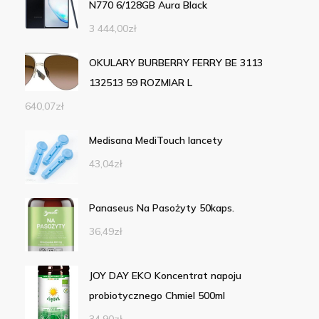
N770 6/128GB Aura Black
3 444,00
zł
OKULARY BURBERRY FERRY BE 3113
132513 59 ROZMIAR L
640,07
zł
Medisana MediTouch lancety
43,04
zł
Panaseus Na Pasożyty 50kaps.
36,49
zł
JOY DAY EKO Koncentrat napoju
probiotycznego Chmiel 500ml