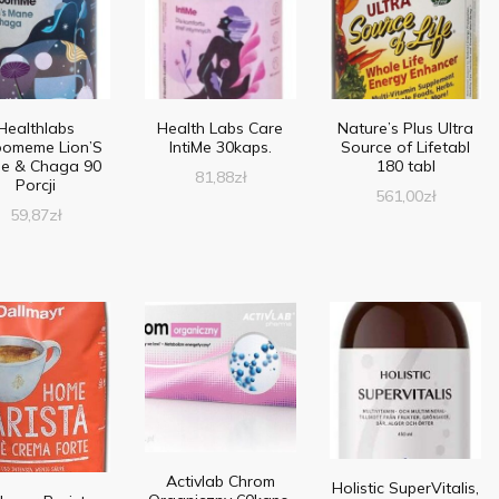
Healthlabs
Health Labs Care
Nature’s Plus Ultra
oomeme Lion’S
IntiMe 30kaps.
Source of Lifetabl
e & Chaga 90
180 tabl
81,88
zł
Porcji
561,00
zł
59,87
zł
Activlab Chrom
Holistic SuperVitalis,