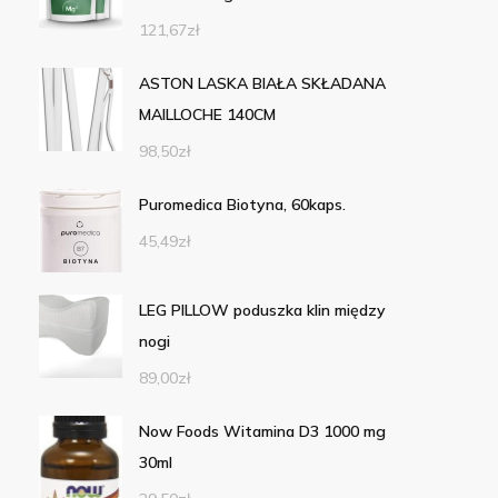
121,67
zł
ASTON LASKA BIAŁA SKŁADANA
MAILLOCHE 140CM
98,50
zł
Puromedica Biotyna, 60kaps.
45,49
zł
LEG PILLOW poduszka klin między
nogi
89,00
zł
Now Foods Witamina D3 1000 mg
30ml