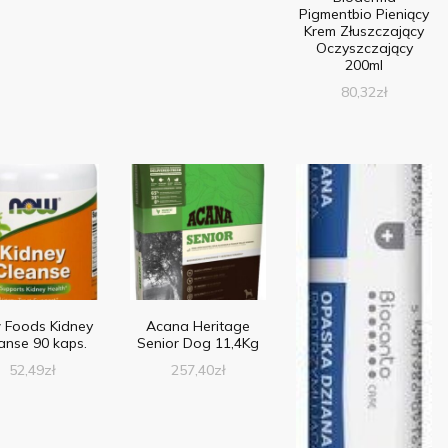
Pigmentbio Pieniący
Krem Złuszczający
Oczyszczający
200ml
80,32
zł
 Foods Kidney
Acana Heritage
anse 90 kaps.
Senior Dog 11,4Kg
52,49
zł
257,40
zł