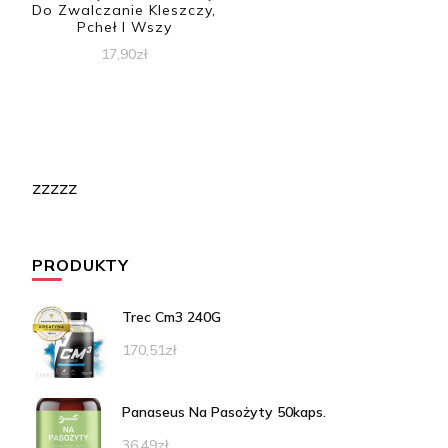
Do Zwalczanie Kleszczy,
Pcheł I Wszy
17,90
zł
zzzzz
PRODUKTY
Trec Cm3 240G
170,51
zł
Panaseus Na Pasożyty 50kaps.
36,49
zł