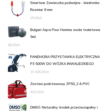
Smartear Zawieszka podwójna - biedronka
Rozmiar 9 mm
39,00
zł
Bulgari Aqva Pour Homme woda toaletowa
5ml
66,00
zł
PANDHORA PRZYSTAWKA ELEKTRYCZNA
P3 500W DO WÓZKA INWALIDZKIEGO
15 500,00
zł
Zestaw podstawowy ZP50_2-II-PVC
455,40
zł
DMSO. Naturalny środek przeciwzapalny i