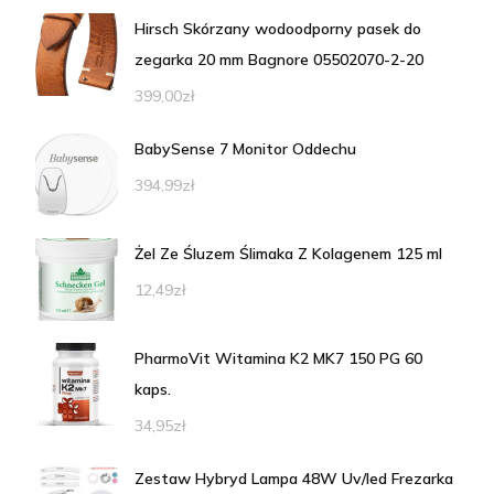
Hirsch Skórzany wodoodporny pasek do
zegarka 20 mm Bagnore 05502070-2-20
399,00
zł
BabySense 7 Monitor Oddechu
394,99
zł
Żel Ze Śluzem Ślimaka Z Kolagenem 125 ml
12,49
zł
PharmoVit Witamina K2 MK7 150 PG 60
kaps.
34,95
zł
Zestaw Hybryd Lampa 48W Uv/led Frezarka