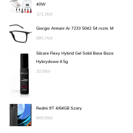
40W
121,16
zł
Giorgio Armani Ar 7233 5042 54 rozm. M
685,74
zł
Silcare Flexy Hybrid Gel Solid Base Baza
Hybrydowa 4.5g
10,59
zł
Redmi 9T 4/64GB Szary
849,99
zł