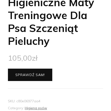
Higieniczne Maty
Treningowe Dla
Psa Szczeniąt
Pieluchy
105,00
zł
SPRAWDŹ SAM!
SKU:
c80e06977aa4
Category:
Higiena psów