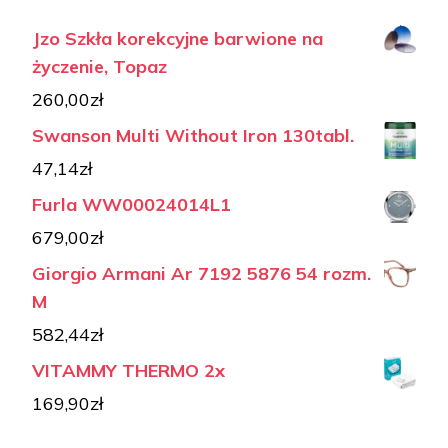
Jzo Szkła korekcyjne barwione na
życzenie, Topaz
260,00
zł
Swanson Multi Without Iron 130tabl.
47,14
zł
Furla WW00024014L1
679,00
zł
Giorgio Armani Ar 7192 5876 54 rozm.
M
582,44
zł
VITAMMY THERMO 2x
169,90
zł