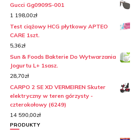
Gucci Gg0909S-001
1 198,00
zł
Test ciążowy HCG płytkowy APTEO
CARE 1szt.
5,36
zł
Sun & Foods Bakterie Do Wytwarzania
Jogurtu L+ 1sasz.
28,70
zł
CARPO 2 SE XD VERMEIREN Skuter
elektryczny w teren górzysty -
czterokołowy (6249)
14 590,00
zł
PRODUKTY