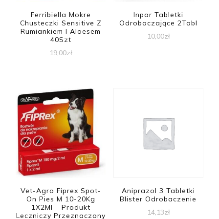
Ferribiella Mokre
Inpar Tabletki
Chusteczki Sensitive Z
Odrobaczające 2Tabl
Rumiankiem I Aloesem
10,00
zł
40Szt
19,00
zł
Vet-Agro Fiprex Spot-
Aniprazol 3 Tabletki
On Pies M 10-20Kg
Blister Odrobaczenie
1X2Ml – Produkt
14,13
zł
Leczniczy Przeznaczony