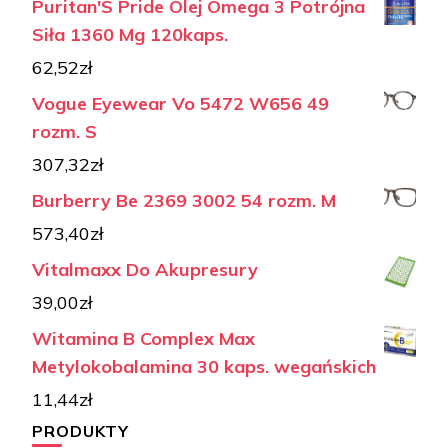
Puritan'S Pride Olej Omega 3 Potrójna
Siła 1360 Mg 120kaps.
62,52
zł
Vogue Eyewear Vo 5472 W656 49
rozm. S
307,32
zł
Burberry Be 2369 3002 54 rozm. M
573,40
zł
Vitalmaxx Do Akupresury
39,00
zł
Witamina B Complex Max
Metylokobalamina 30 kaps. wegańskich
11,44
zł
PRODUKTY