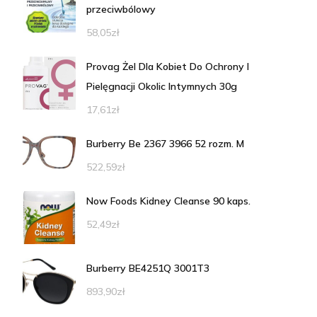
przeciwbólowy
58,05
zł
Provag Żel Dla Kobiet Do Ochrony I
Pielęgnacji Okolic Intymnych 30g
17,61
zł
Burberry Be 2367 3966 52 rozm. M
522,59
zł
Now Foods Kidney Cleanse 90 kaps.
52,49
zł
Burberry BE4251Q 3001T3
893,90
zł