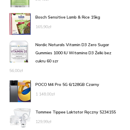
Bosch Sensitive Lamb & Rice 15kg
165,90
zł
Nordic Naturals Vitamin D3 Zero Sugar
Gummies 1000 IU Witamina D3 Żelki bez
cukru 60 szr
56,00
zł
POCO M4 Pro 5G 6/128GB Czarny
1 148,00
zł
Tommee Tippee Laktator Ręczny 5234155
129,99
zł