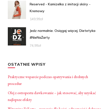
Reserved - Kamizelka z imitacji skóry -
Kremowy
149,99
zł
Jedz normalnie. Osiągaj więcej. Dietetyka
#NieNaŻarty
74,99
zł
OSTATNIE WPISY
Praktyczne wsparcie podczas opatrywania i drobnych
procedur
Olej z ostropestu dawkowanie – jak stosować, aby uzyskać
najlepsze efekty
Witamina D Forte – wsparcie dla kości, odporności i dobrego