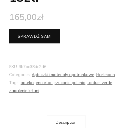
165,00
zł
SPRAWDŹ SAM!
SKU:
3b7bc38dc2d6
Categories:
Apteczki i materiały opatrunkowe
,
Hartmann
Tags:
apteka
,
encorton
,
rzucanie palenia
,
tantum verde
,
zapalenie krtani
Description