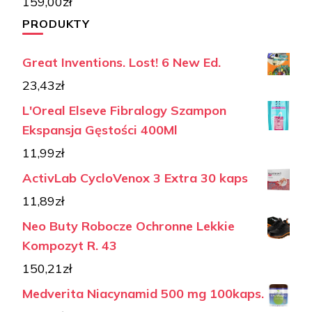
159,00
zł
PRODUKTY
Great Inventions. Lost! 6 New Ed.
23,43
zł
L'Oreal Elseve Fibralogy Szampon
Ekspansja Gęstości 400Ml
11,99
zł
ActivLab CycloVenox 3 Extra 30 kaps
11,89
zł
Neo Buty Robocze Ochronne Lekkie
Kompozyt R. 43
150,21
zł
Medverita Niacynamid 500 mg 100kaps.