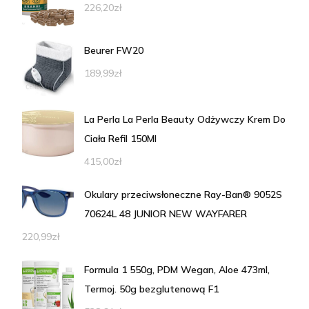
226,20
zł
Beurer FW20
189,99
zł
La Perla La Perla Beauty Odżywczy Krem Do
Ciała Refil 150Ml
415,00
zł
Okulary przeciwsłoneczne Ray-Ban® 9052S
70624L 48 JUNIOR NEW WAYFARER
220,99
zł
Formula 1 550g, PDM Wegan, Aloe 473ml,
Termoj. 50g bezglutenową F1