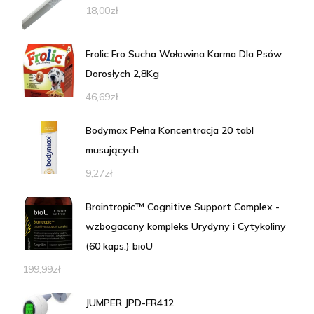
18,00
zł
Frolic Fro Sucha Wołowina Karma Dla Psów
Dorosłych 2,8Kg
46,69
zł
Bodymax Pełna Koncentracja 20 tabl
musujących
9,27
zł
Braintropic™ Cognitive Support Complex -
wzbogacony kompleks Urydyny i Cytykoliny
(60 kaps.) bioU
199,99
zł
JUMPER JPD-FR412