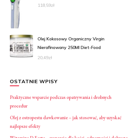
118,59
zł
Olej Kokosowy Organiczny Virgin
Nierafinowany 250Ml Diet-Food
20,49
zł
OSTATNIE WPISY
Praktyczne wsparcie podczas opatrywania i drobnych
procedur
Olej z ostropestu dawkowanie – jak stosować, aby uzyskać
najlepsze efekty
Witamina D Forte – wsparcie dla kości, odporności i dobrego