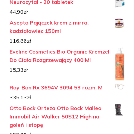
Neurocytal - 20 tabletek
44,90
zł
Asepta Pajączek krem z mirra,
kadzidłowiec 150ml
116,86
zł
Eveline Cosmetics Bio Organic Kremżel
Do Ciała Rozgrzewający 400 Ml
15,33
zł
Ray-Ban Rx 3694V 3094 53 rozm. M
335,13
zł
Otto Bock Orteza Otto Bock Malleo
Immobil Air Walker 50S12 High na
goleń i stopę