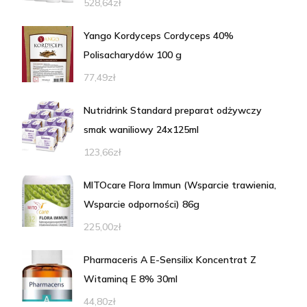
528,64
zł
Yango Kordyceps Cordyceps 40%
Polisacharydów 100 g
77,49
zł
Nutridrink Standard preparat odżywczy
smak waniliowy 24x125ml
123,66
zł
MITOcare Flora Immun (Wsparcie trawienia,
Wsparcie odporności) 86g
225,00
zł
Pharmaceris A E-Sensilix Koncentrat Z
Witaminą E 8% 30ml
44,80
zł