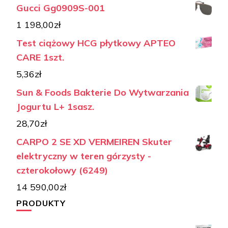
Gucci Gg0909S-001
1 198,00
zł
Test ciążowy HCG płytkowy APTEO
CARE 1szt.
5,36
zł
Sun & Foods Bakterie Do Wytwarzania
Jogurtu L+ 1sasz.
28,70
zł
CARPO 2 SE XD VERMEIREN Skuter
elektryczny w teren górzysty -
czterokołowy (6249)
14 590,00
zł
PRODUKTY