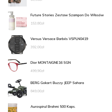
Future Stories Zestaw Szampon Do Włosów
153,80
zł
Versus Versace Barbés VSPLN0419
392,00
zł
Dior MONTAIGNE16 SGN
499,90
zł
BERG Gokart Buzzy JEEP Sahara
849,00
zł
Aurospirul Brahmi 500 Kaps.