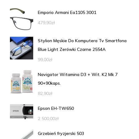
Emporio Armani Ea1105 3001
479,90
zł
Stylion Męskie Do Komputera Tv Smartfona
Blue Light Zerówki Czarne 2554A
99,00
zł
Navigator Witamina D3 + Wit. K2 Mk 7
90+90kaps.
82,90
zł
Epson EH-TW650
2 500,00
zł
Grzebień fryzjerski 503