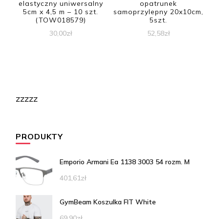
elastyczny uniwersalny
opatrunek
5cm x 4,5 m – 10 szt.
samoprzylepny 20x10cm,
(TOW018579)
5szt.
30,00
zł
52,58
zł
zzzzz
PRODUKTY
Emporio Armani Ea 1138 3003 54 rozm. M
401,61
zł
GymBeam Koszulka FIT White
69,90
zł