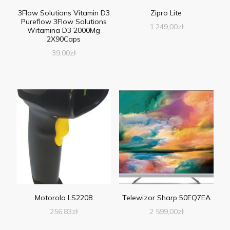
3Flow Solutions Vitamin D3
Zipro Lite
Pureflow 3Flow Solutions
1 249,00
zł
Witamina D3 2000Mg
2X90Caps
39,00
zł
Motorola LS2208
Telewizor Sharp 50EQ7EA
256,83
zł
2 599,00
zł