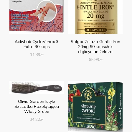
ActivLab CycloVenox 3
Solgar Żelazo Gentle Iron
Extra 30 kaps
20mg 90 kapsułek
diglicynian żelaza
11,89
zł
65,99
zł
Olivia Garden Istyle
Szczotka Rozplątująca
Włosy Grube
34,22
zł