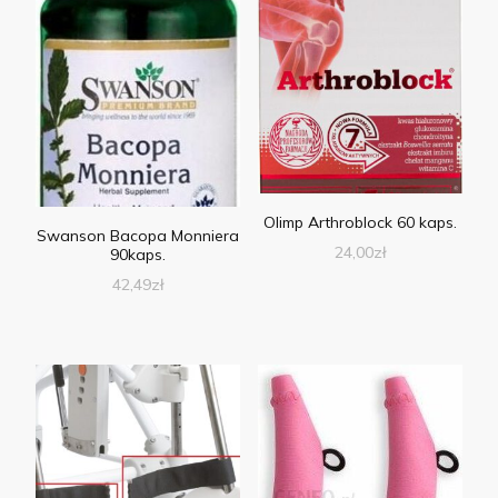
Olimp Arthroblock 60 kaps.
Swanson Bacopa Monniera
24,00
zł
90kaps.
42,49
zł