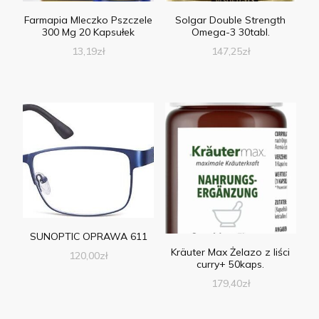
Farmapia Mleczko Pszczele
Solgar Double Strength
300 Mg 20 Kapsułek
Omega-3 30tabl.
13,19
zł
147,25
zł
SUNOPTIC OPRAWA 611
Kräuter Max Żelazo z liści
120,00
zł
curry+ 50kaps.
179,40
zł