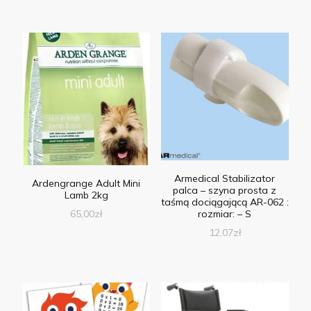
Armedical Stabilizator
Ardengrange Adult Mini
palca – szyna prosta z
Lamb 2kg
taśmą dociągającą AR-062 :
65,00
zł
rozmiar: – S
12,07
zł