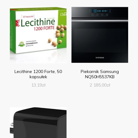
Lecithine 1200 Forte, 50
Piekarnik Samsung
kapsułek
NQ50H5537KB
13,19
zł
2 185,00
zł