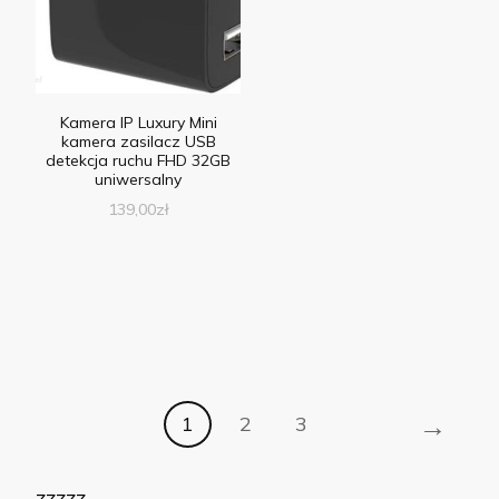
Kamera IP Luxury Mini
kamera zasilacz USB
detekcja ruchu FHD 32GB
uniwersalny
139,00
zł
→
1
2
3
zzzzz