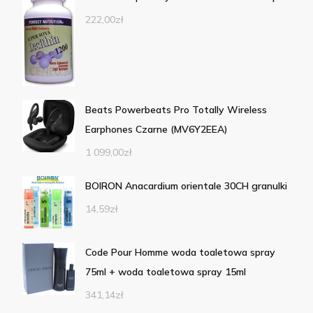
222,00
zł
Beats Powerbeats Pro Totally Wireless
Earphones Czarne (MV6Y2EEA)
1 099,00
zł
BOIRON Anacardium orientale 30CH granulki
14,59
zł
Code Pour Homme woda toaletowa spray
75ml + woda toaletowa spray 15ml
341,14
zł