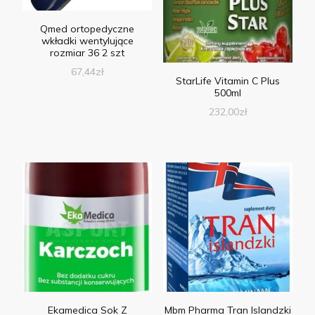
Qmed ortopedyczne
wkładki wentylujące
rozmiar 36 2 szt
67,44
zł
StarLife Vitamin C Plus
500ml
232,00
zł
Ekamedica Sok Z
Mbm Pharma Tran Islandzki