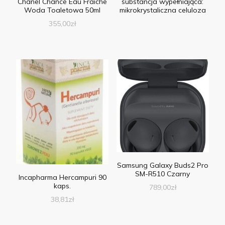
Chanel Chance Eau Fraiche
substancja wypełniająca:
Woda Toaletowa 50ml
mikrokrystaliczna celuloza
355,00
zł
Samsung Galaxy Buds2 Pro
SM-R510 Czarny
Incapharma Hercampuri 90
kaps.
789,00
zł
38,81
zł