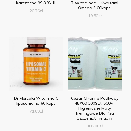
Karczocha 99,8 % 1L
Z Witaminami I Kwasami
Omega 3 60kaps.
26,76
zł
19,50
zł
Dr Mercola Witamina C
Cezar Chłonne Podkłady
liposomalna 60 kaps.
45X60 100Szt. 500Ml
Higieniczne Maty
71,89
zł
Treningowe Dla Psa
Szczeniąt Pieluchy
105,00
zł