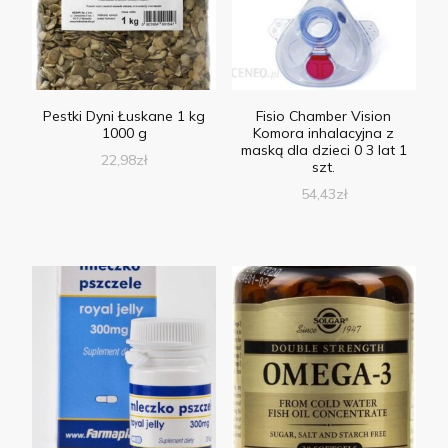
Pestki Dyni Łuskane 1 kg
Fisio Chamber Vision
1000 g
Komora inhalacyjna z
maską dla dzieci 0 3 lat 1
22,98
zł
szt.
54,43
zł