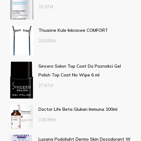
31,37
zł
Thuasne Kule łokciowe COMFORT
220,00
zł
Sincero Salon Top Coat Do Paznokci Gel
Polish Top Coat No Wipe 6 ml
27,47
zł
Doctor Life Beta Glukan Immuna 100ml
116,99
zł
Luxana Podolight Dermo Skin Dezodorant W