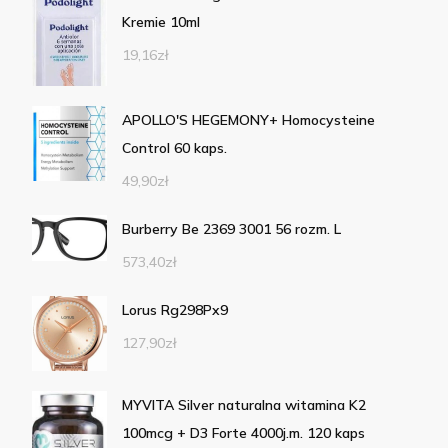
Kremie 10ml
19,16
zł
APOLLO'S HEGEMONY+ Homocysteine
Control 60 kaps.
49,90
zł
Burberry Be 2369 3001 56 rozm. L
573,40
zł
Lorus Rg298Px9
127,90
zł
MYVITA Silver naturalna witamina K2
100mcg + D3 Forte 4000j.m. 120 kaps