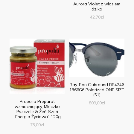
Aurora Violet z włosiem
dzika
42,70
zł
Ray-Ban Clubround RB4246
1366G6 Polarized ONE SIZE
(51)
Propolia Preparat
809,00
zł
wzmacniający, Mleczko
Pszczele & Żeń-Szeń
„Energia Życiowa” 120g
73,00
zł