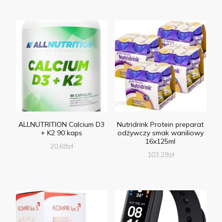
ALLNUTRITION Calcium D3
Nutridrink Protein preparat
+ K2 90 kaps
odżywczy smak waniliowy
16x125ml
20,69
zł
103,29
zł