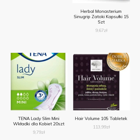
Herbal Monasterium
Sinugrip Zatoki Kapsułki 15
Szt
9,67
zł
TENA Lady Slim Mini
Hair Volume 105 Tabletek
Wkładki dla Kobiet 20szt
113,99
zł
9,79
zł