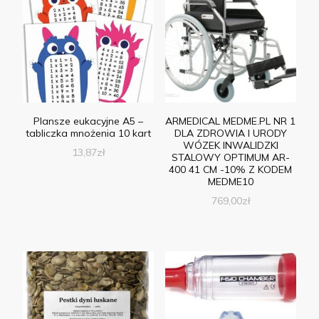
Plansze eukacyjne A5 –
ARMEDICAL MEDME.PL NR 1
tabliczka mnożenia 10 kart
DLA ZDROWIA I URODY
WÓZEK INWALIDZKI
13,87
zł
STALOWY OPTIMUM AR-
400 41 CM -10% Z KODEM
MEDME10
769,00
zł