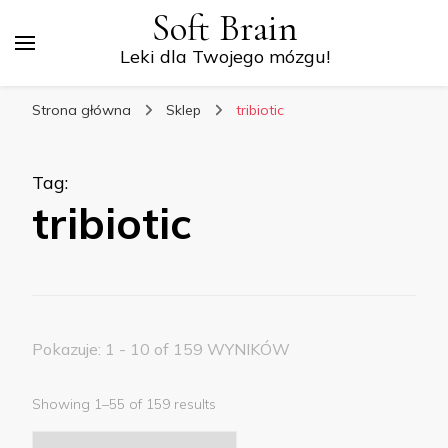
Soft Brain
Leki dla Twojego mózgu!
Strona główna
Sklep
tribiotic
Tag
:
tribiotic
Pokazuje: 1 - 10 of 159 WYNIKÓW
Showing 1–55 of 159 results