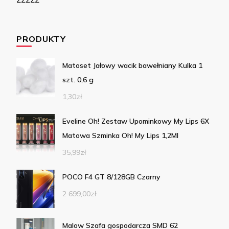
PRODUKTY
Matoset Jałowy wacik bawełniany Kulka 1
szt. 0,6 g
1,30
zł
Eveline Oh! Zestaw Upominkowy My Lips 6X
Matowa Szminka Oh! My Lips 1,2Ml
35,99
zł
POCO F4 GT 8/128GB Czarny
2 699,00
zł
Malow Szafa gospodarcza SMD 62