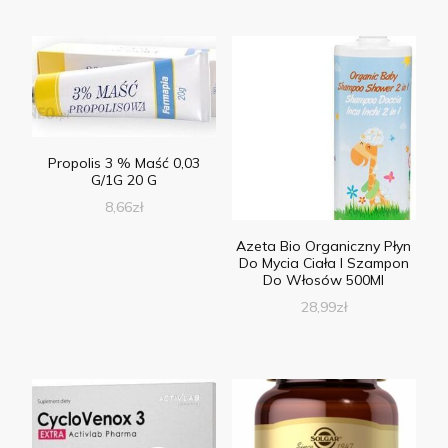
Propolis 3 % Maść 0,03
G/1G 20 G
8,66
zł
Azeta Bio Organiczny Płyn
Do Mycia Ciała I Szampon
Do Włosów 500Ml
28,99
zł