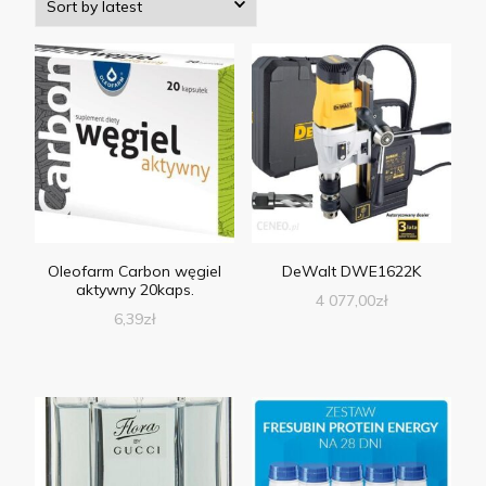
Oleofarm Carbon węgiel
DeWalt DWE1622K
aktywny 20kaps.
4 077,00
zł
6,39
zł