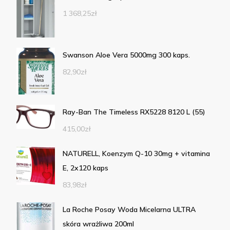
1 368,25
zł
Swanson Aloe Vera 5000mg 300 kaps.
82,90
zł
Ray-Ban The Timeless RX5228 8120 L (55)
415,00
zł
NATURELL, Koenzym Q-10 30mg + vitamina
E, 2x120 kaps
83,98
zł
La Roche Posay Woda Micelarna ULTRA
skóra wrażliwa 200ml