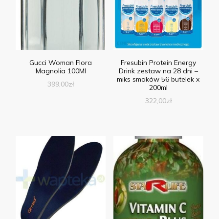
Gucci Woman Flora
Fresubin Protein Energy
Magnolia 100Ml
Drink zestaw na 28 dni –
miks smaków 56 butelek x
399,00
zł
200ml
322,00
zł