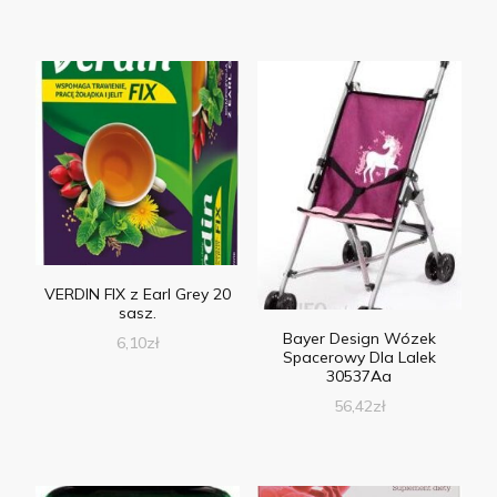
VERDIN FIX z Earl Grey 20
sasz.
Bayer Design Wózek
6,10
zł
Spacerowy Dla Lalek
30537Aa
56,42
zł