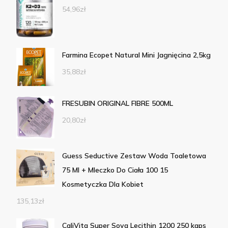
54,96
zł
Farmina Ecopet Natural Mini Jagnięcina 2,5kg
35,88
zł
FRESUBIN ORIGINAL FIBRE 500ML
20,80
zł
Guess Seductive Zestaw Woda Toaletowa
75 Ml + Mleczko Do Ciała 100 15
Kosmetyczka Dla Kobiet
135,13
zł
CaliVita Super Soya Lecithin 1200 250 kaps