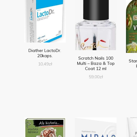
Diather LactoDr.
20kaps.
Scratch Nails 100
Star
Multi – Baza & Top
10,49
zł
Coat 12 ml
59,00
zł