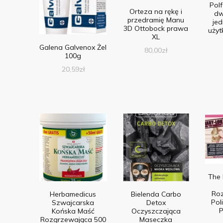
Pol
Orteza na rękę i
dw
przedramię Manu
je
3D Ottobock prawa
użyt
XL
Galena Galvenox Żel
80,00
zł
100g
20,59
zł
The 
Roz
Herbamedicus
Bielenda Carbo
Pol
Szwajcarska
Detox
P
Końska Maść
Oczyszczająca
Rozgrzewająca 500
Maseczka