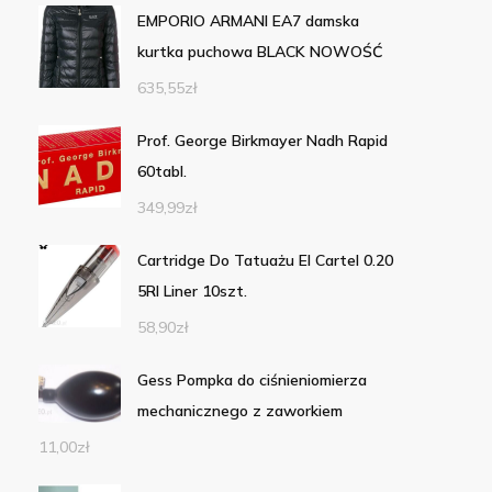
EMPORIO ARMANI EA7 damska
kurtka puchowa BLACK NOWOŚĆ
635,55
zł
Prof. George Birkmayer Nadh Rapid
60tabl.
349,99
zł
Cartridge Do Tatuażu El Cartel 0.20
5Rl Liner 10szt.
58,90
zł
Gess Pompka do ciśnieniomierza
mechanicznego z zaworkiem
11,00
zł