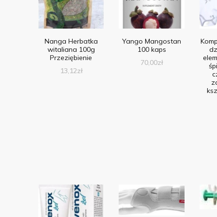
Nanga Herbatka
Yango Mangostan
Komp
witaliana 100g
100 kaps
dz
Przeziębienie
elem
70,00
zł
śpi
13,12
zł
c
z
ksz