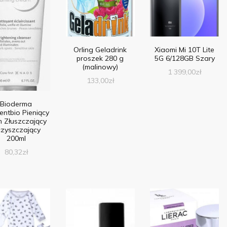
Orling Geladrink
Xiaomi Mi 10T Lite
proszek 280 g
5G 6/128GB Szary
(malinowy)
1 399,00
zł
133,00
zł
Bioderma
entbio Pieniący
 Złuszczający
zyszczający
200ml
80,32
zł