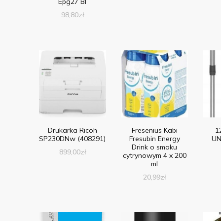
Epg27 Bl
98,80
zł
Drukarka Ricoh
Fresenius Kabi
1
SP230DNw (408291)
Fresubin Energy
UN
Drink o smaku
899,00
zł
cytrynowym 4 x 200
ml
20,99
zł