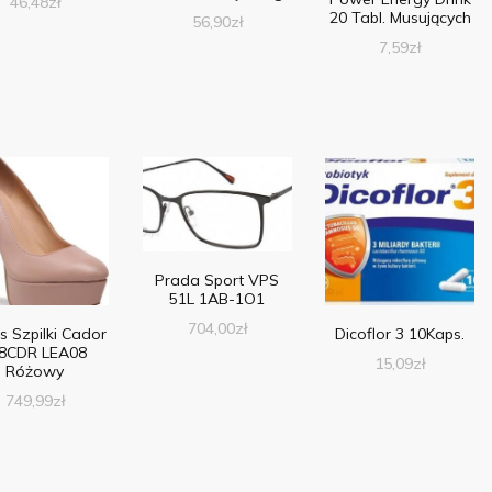
46,48
zł
20 Tabl. Musujących
56,90
zł
7,59
zł
Prada Sport VPS
51L 1AB-1O1
704,00
zł
s Szpilki Cador
Dicoflor 3 10Kaps.
8CDR LEA08
15,09
zł
Różowy
749,99
zł