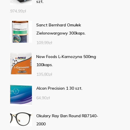
szt.
974,99
zł
Sanct Bernhard Omułek
Zielonowargowy 300kaps.
109,99
zł
Now Foods L-Karnozyna 500mg
100kaps.
135,80
zł
Alcon Precision 1 30 szt.
64,90
zł
Okulary Ray Ban Round RB7140-
2000