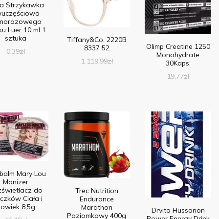
fa Strzykawka
uczęściowa
dnorazowego
ku Luer 10 ml 1
sztuka
Tiffany&Co. 2220B
Olimp Creatine 1250
8337 52
0,39
zł
Monohydrate
1 119,99
zł
30Kaps.
19,77
zł
balm Mary Lou
Manizer
świetlacz do
Trec Nutrition
iczków Ciała i
Endurance
owiek 8,5g
Marathon
Drvita Hussarion
Poziomkowy 400g
Power Energy Drink