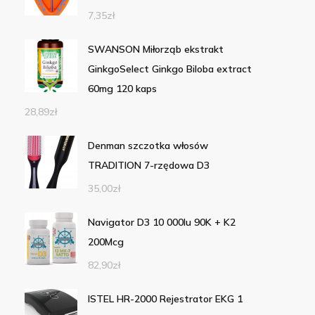
7,35
zł
SWANSON Miłorząb ekstrakt
GinkgoSelect Ginkgo Biloba extract
60mg 120 kaps
28,89
zł
Denman szczotka włosów
TRADITION 7-rzędowa D3
35,00
zł
Navigator D3 10 000Iu 90K + K2
200Mcg
82,90
zł
ISTEL HR-2000 Rejestrator EKG 1