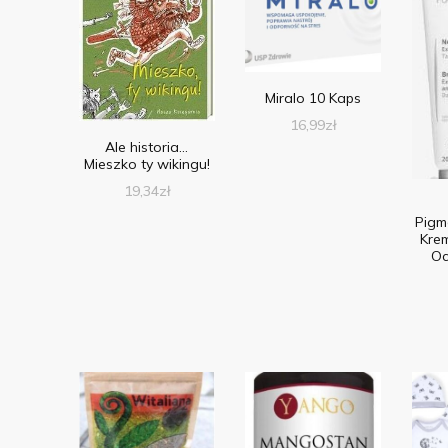
Miralo 10 Kaps
16,99
zł
Ale historia…
Mieszko ty wikingu!
19,34
zł
Pigm
Krem
Oc