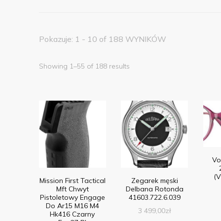
Pokazuje: 1 - 10 of 188 WYNIKÓW
Showing 1–55 of 188 results
Vo
(
Mission First Tactical
Zegarek męski
Mft Chwyt
Delbana Rotonda
Pistoletowy Engage
41603.722.6.039
Do Ar15 M16 M4
3 499,00
zł
Hk416 Czarny