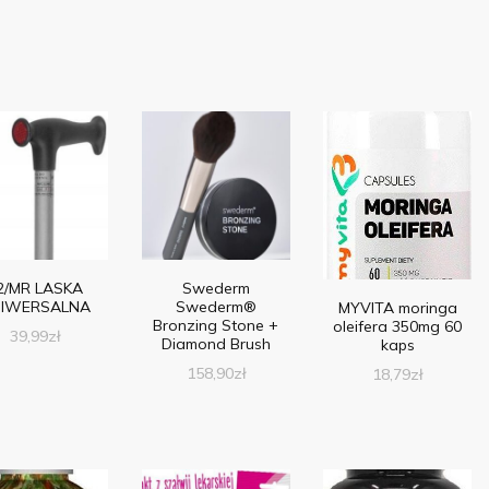
2/MR LASKA
Swederm
IWERSALNA
Swederm®
MYVITA moringa
Bronzing Stone +
oleifera 350mg 60
39,99
zł
Diamond Brush
kaps
158,90
zł
18,79
zł