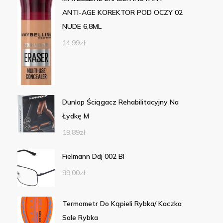
ANTI-AGE KOREKTOR POD OCZY 02
NUDE 6,8ML
14,99
zł
Dunlop Ściągacz Rehabilitacyjny Na
Łydkę M
19,89
zł
Fielmann Ddj 002 Bl
99,00
zł
Termometr Do Kąpieli Rybka/ Kaczka
Sale Rybka