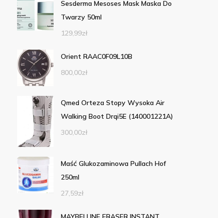
Sesderma Mesoses Mask Maska Do
Twarzy 50ml
129,99
zł
Orient RAAC0F09L10B
800,00
zł
Qmed Orteza Stopy Wysoka Air
Walking Boot Drqi5E (140001221A)
300,00
zł
Maść Glukozaminowa Pullach Hof
250ml
27,59
zł
MAYBELLINE ERASER INSTANT