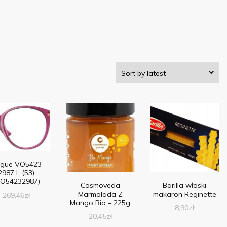
gue VO5423
2987 L (53)
VO54232987)
Cosmoveda
Barilla włoski
Marmolada Z
makaron Reginette
269,46
zł
Mango Bio – 225g
8,90
zł
20,45
zł