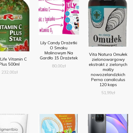
Lily Candy Drażetki
O Smaku
Malinowym Na
Vita Natura Omułek
Gardło 15 Drażetek
Life Vitamin C
zielonowargowy
Plus 500ml
ekstrakt z zielonych
80,00
zł
małży
232,00
zł
nowozelandzkich
Perna canaliculus
120 kaps
51,99
zł