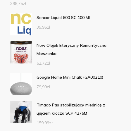
398,75
zł
Sencor Liquid 600 SC 100 Ml
39,95
zł
Now Olejek Eteryczny Romantyczna
Mieszanka
52,72
zł
Google Home Mini Chalk (GA00210)
79,99
zł
Timago Pas stabilizujący miednicę z
ujęciem krocza SCP 4275M
159,99
zł