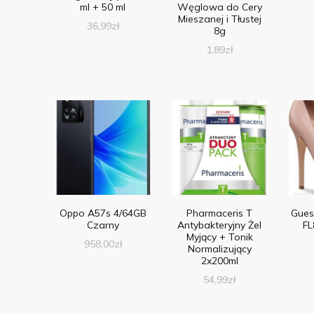
ml + 50 ml
Węglowa do Cery
Mieszanej i Tłustej
36,99
zł
8g
1,89
zł
Oppo A57s 4/64GB
Pharmaceris T
Gues
Czarny
Antybakteryjny Żel
FL
Myjący + Tonik
958,00
zł
Normalizujący
2x200ml
54,99
zł