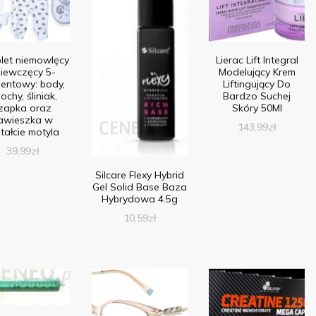
let niemowlęcy
Lierac Lift Integral
iewczęcy 5-
Modelujący Krem
entowy: body,
Liftingujący Do
ochy, śliniak,
Bardzo Suchej
zapka oraz
Skóry 50Ml
awieszka w
143,99
zł
tałcie motyla
39,99
zł
Silcare Flexy Hybrid
Gel Solid Base Baza
Hybrydowa 4.5g
10,59
zł