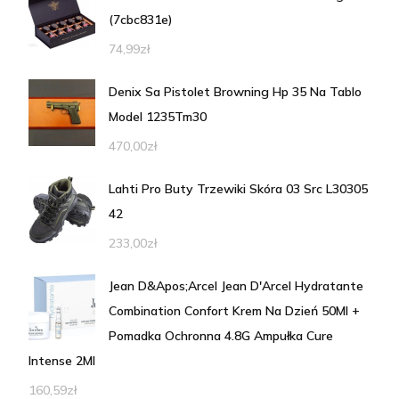
(7cbc831e)
74,99
zł
Denix Sa Pistolet Browning Hp 35 Na Tablo
Model 1235Tm30
470,00
zł
Lahti Pro Buty Trzewiki Skóra 03 Src L30305
42
233,00
zł
Jean D&Apos;Arcel Jean D'Arcel Hydratante
Combination Confort Krem Na Dzień 50Ml +
Pomadka Ochronna 4.8G Ampułka Cure
Intense 2Ml
160,59
zł