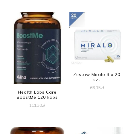
Zestaw Miralo 3 x 20
szt
66,15
zł
Health Labs Care
BoostMe 120 kaps
111,30
zł