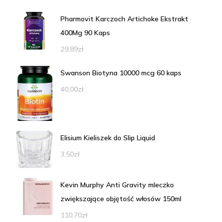
Pharmovit Karczoch Artichoke Ekstrakt
400Mg 90 Kaps
29,89
zł
Swanson Biotyna 10000 mcg 60 kaps
40,00
zł
Elisium Kieliszek do Slip Liquid
3,50
zł
Kevin Murphy Anti Gravity mleczko
zwiększające objętość włosów 150ml
110,70
zł