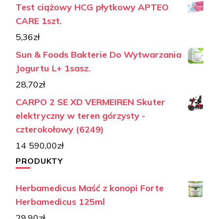
Test ciążowy HCG płytkowy APTEO
CARE 1szt.
5,36
zł
Sun & Foods Bakterie Do Wytwarzania
Jogurtu L+ 1sasz.
28,70
zł
CARPO 2 SE XD VERMEIREN Skuter
elektryczny w teren górzysty -
czterokołowy (6249)
14 590,00
zł
PRODUKTY
Herbamedicus Maść z konopi Forte
Herbamedicus 125ml
29,90
zł