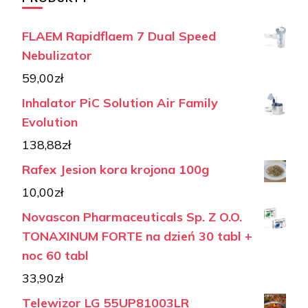
FLAEM Rapidflaem 7 Dual Speed
Nebulizator
59,00
zł
Inhalator PiC Solution Air Family
Evolution
138,88
zł
Rafex Jesion kora krojona 100g
10,00
zł
Novascon Pharmaceuticals Sp. Z O.O.
TONAXINUM FORTE na dzień 30 tabl +
noc 60 tabl
33,90
zł
Telewizor LG 55UP81003LR