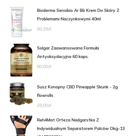
Bioderma Sensibio Ar Bb Krem Do Skóry Z
Problemami Naczynkowymi 40ml
60,19
zł
Solgar Zaawansowana Formuła
Antyoksydacyjna 60 kaps.
80,00
zł
Susz Konopny CBD Pineapple Skunk - 2g
flowrolls
29,00
zł
Reh4Mat Orteza Nadgarstka Z
Indywidualnym Separatorem Palców Okg-13