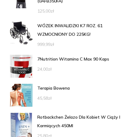
(0AFB350FA)
125,00
zł
WÓZEK INWALIDZKI K7 ROZ. 61
WZMOCNIONY DO 225KG!
999,99
zł
7Nutrition Witamina C Max 90 Kaps
24,00
zł
Terapia Bowena
45,58
zł
Rotbackchen Żelazo Dla Kobiet W Ciąży I
Karmiących 450Ml
25,80
zł