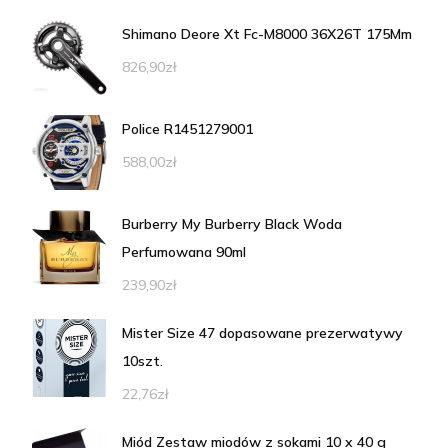
Shimano Deore Xt Fc-M8000 36X26T 175Mm
826,90
zł
Police R1451279001
588,00
zł
Burberry My Burberry Black Woda
Perfumowana 90ml
239,90
zł
Mister Size 47 dopasowane prezerwatywy
10szt.
22,76
zł
Miód Zestaw miodów z sokami 10 x 40 g