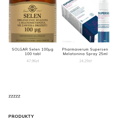
SOLGAR Selen 100µg
Pharmaverum Supersen
100 tabl
Melatonina Spray 25ml
47,96
zł
24,29
zł
zzzzz
PRODUKTY