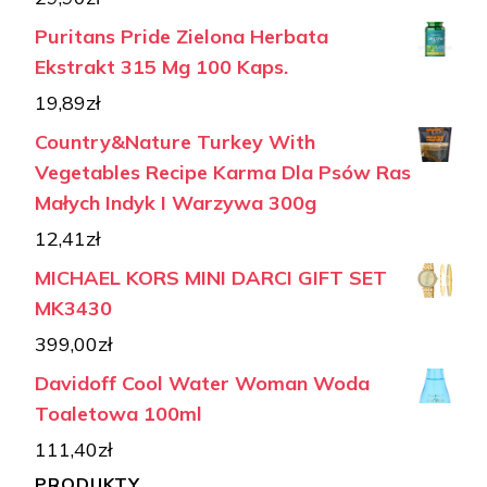
Puritans Pride Zielona Herbata
Ekstrakt 315 Mg 100 Kaps.
19,89
zł
Country&Nature Turkey With
Vegetables Recipe Karma Dla Psów Ras
Małych Indyk I Warzywa 300g
12,41
zł
MICHAEL KORS MINI DARCI GIFT SET
MK3430
399,00
zł
Davidoff Cool Water Woman Woda
Toaletowa 100ml
111,40
zł
PRODUKTY