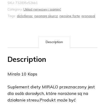
SKU:
732835c52bb1
Category:
Układ nerwowy i pamięć
Tags:
diclofenac
,
neomag skurcz
,
neosine forte
,
pronasal
Description
Description
Miralo 10 Kaps
Suplement diety MIRALO przeznaczony jest
dla osób dorosłych, które narażone są na
działanie stresu.Produkt może być