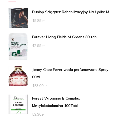
Dunlop Ściągacz Rehabilitacyjny Na Łydkę M
19,89
zł
Forever Living Fields of Greens 80 tabl
42,99
zł
Jimmy Choo Fever woda perfumowana Spray
60ml
153,00
zł
Forest Witamina B Complex
Metylokobalamina 100Tabl.
59,90
zł