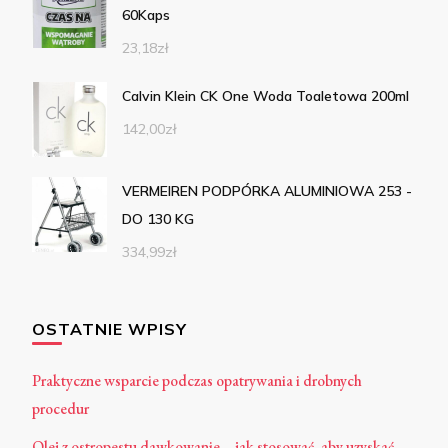
60Kaps
23,18
zł
Calvin Klein CK One Woda Toaletowa 200ml
142,00
zł
VERMEIREN PODPÓRKA ALUMINIOWA 253 -
DO 130 KG
334,99
zł
OSTATNIE WPISY
Praktyczne wsparcie podczas opatrywania i drobnych
procedur
Olej z ostropestu dawkowanie – jak stosować, aby uzyskać