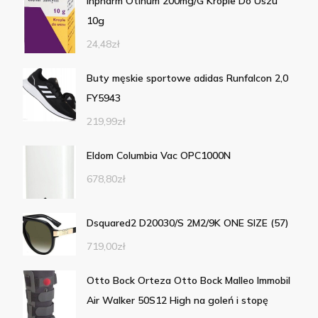
Inpharm Otinum 200mg/G Krople Do Uszu
10g
24,48
zł
Buty męskie sportowe adidas Runfalcon 2,0
FY5943
219,99
zł
Eldom Columbia Vac OPC1000N
678,80
zł
Dsquared2 D20030/S 2M2/9K ONE SIZE (57)
719,00
zł
Otto Bock Orteza Otto Bock Malleo Immobil
Air Walker 50S12 High na goleń i stopę