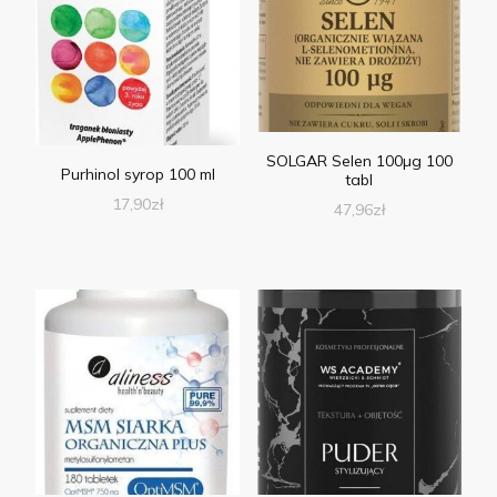
SOLGAR Selen 100µg 100
Purhinol syrop 100 ml
tabl
17,90
zł
47,96
zł