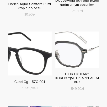
Długotrwała ochrona przed
Horien Aqua Comfort 15 ml
nadmiernym poceniem
krople do oczu
71,30
zł
10,50
zł
DIOR OKULARY
KOREKCYJNE DISAPPEARO4
Gucci Gg1157O 004
KB7
1 149,90
zł
549,90
zł