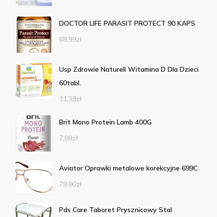
DOCTOR LIFE PARASIT PROTECT 90 KAPS
68,99
zł
Usp Zdrowie Naturell Witamina D Dla Dzieci
60tabl.
11,38
zł
Brit Mono Protein Lamb 400G
7,09
zł
Aviator Oprawki metalowe korekcyjne 699C
79,00
zł
Pds Care Taboret Prysznicowy Stal