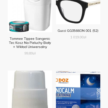
Gucci GG0566ON 001 (52)
1 019,00
zł
Tommee Tippee Sangenic
Tec Kosz Na Pieluchy Biały
+ Wkład Uniwersalny
99,89
zł