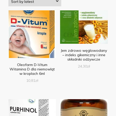
Jem zdrowo węglowodany
– indeks gikemiczny i inne
składniki odżywcze
Oleofarm D-Vitum
24,30
zł
Witamina D dla niemowląt
w kroplach 6ml
10,81
zł