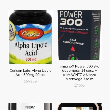
ImmunoX Power 300 Siła
Carlson Labs Alpha Lipoic
odporności 14 sasz +
Acid 300mg 90tabl
bioMAGNEZ z Morza
Martwego 7sasz
155,25
zł
17,00
zł