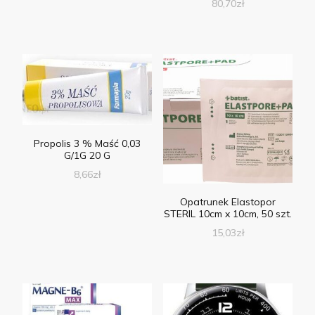
80,70
zł
Propolis 3 % Maść 0,03
G/1G 20 G
8,66
zł
Opatrunek Elastopor
STERIL 10cm x 10cm, 50 szt.
15,03
zł