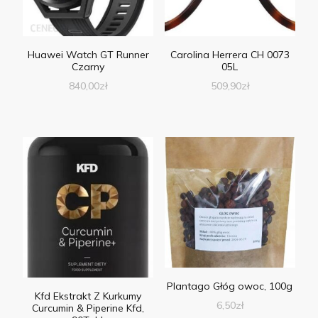
Huawei Watch GT Runner
Carolina Herrera CH 0073
Czarny
05L
840,00
zł
509,90
zł
Plantago Głóg owoc, 100g
Kfd Ekstrakt Z Kurkumy
6,50
zł
Curcumin & Piperine Kfd,