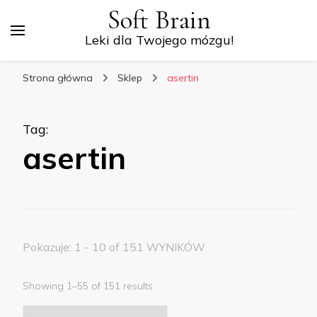
Soft Brain
Leki dla Twojego mózgu!
Strona główna
Sklep
asertin
Tag
:
asertin
Pokazuje: 1 - 10 of 151 WYNIKÓW
Showing 1–55 of 151 results