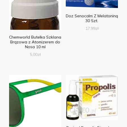
Doz Senocalm Z Melatoniną
30 Szt.
17,99
zł
Chemworld Butelka Szklana
Brązowa z Atomizerem do
Nosa 10 ml
5,00
zł