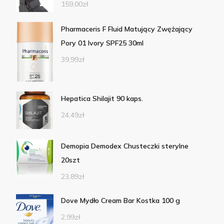
159,00
zł
Pharmaceris F Fluid Matujący Zwężający
Pory 01 Ivory SPF25 30ml
39,99
zł
Hepatica Shilajit 90 kaps.
24,49
zł
Demopia Demodex Chusteczki sterylne
20szt
23,89
zł
Dove Mydło Cream Bar Kostka 100 g
2,99
zł