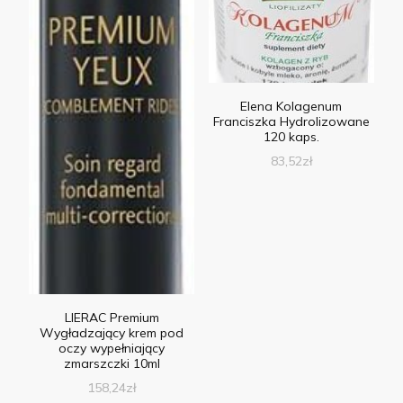
Elena Kolagenum
Franciszka Hydrolizowane
120 kaps.
83,52
zł
LIERAC Premium
Wygładzający krem pod
oczy wypełniający
zmarszczki 10ml
158,24
zł