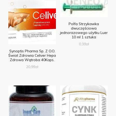
Polfa Strzykawka
dwuczęściowa
jednorazowego użytku Luer
10 ml 1 sztuka
0,39
zł
Synoptis Pharma Sp. Z O.O.
Świat Zdrowia Celiver Hepa
Zdrowa Wątroba 40Kaps.
20,99
zł