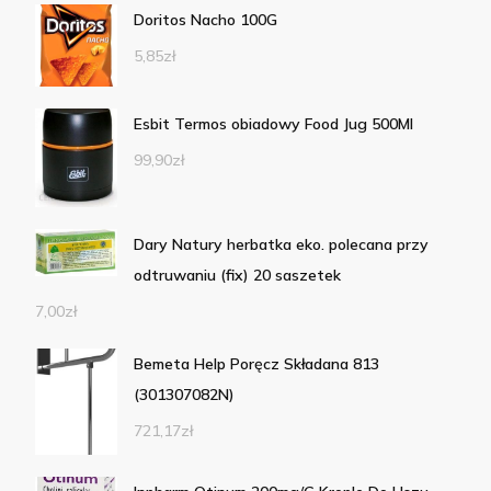
Doritos Nacho 100G
5,85
zł
Esbit Termos obiadowy Food Jug 500Ml
99,90
zł
Dary Natury herbatka eko. polecana przy
odtruwaniu (fix) 20 saszetek
7,00
zł
Bemeta Help Poręcz Składana 813
(301307082N)
721,17
zł