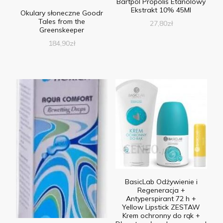
Bartpol Propolis Etanolowy
Ekstrakt 10% 45Ml
Okulary słoneczne Goodr
Tales from the
27,80
zł
Greenskeeper
184,90
zł
BasicLab Odżywienie i
Regeneracja +
Antyperspirant 72 h +
Yellow Lipstick ZESTAW
Krem ochronny do rąk +