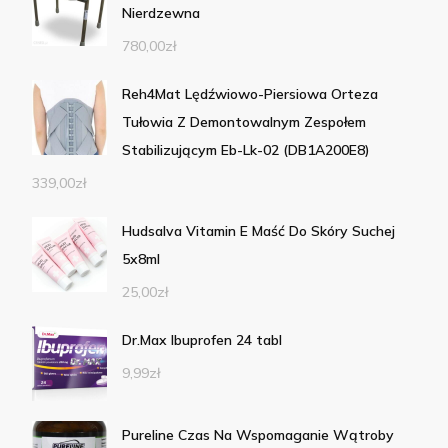
Nierdzewna
780,00
zł
Reh4Mat Lędźwiowo-Piersiowa Orteza
Tułowia Z Demontowalnym Zespołem
Stabilizującym Eb-Lk-02 (DB1A200E8)
339,00
zł
Hudsalva Vitamin E Maść Do Skóry Suchej
5x8ml
25,00
zł
Dr.Max Ibuprofen 24 tabl
9,99
zł
Pureline Czas Na Wspomaganie Wątroby