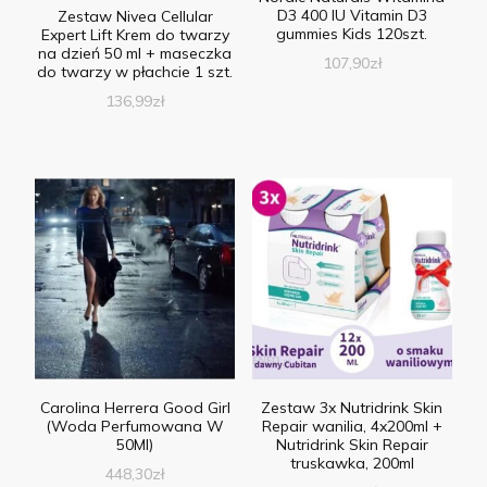
D3 400 IU Vitamin D3
Zestaw Nivea Cellular
gummies Kids 120szt.
Expert Lift Krem do twarzy
na dzień 50 ml + maseczka
107,90
zł
do twarzy w płachcie 1 szt.
136,99
zł
Carolina Herrera Good Girl
Zestaw 3x Nutridrink Skin
(Woda Perfumowana W
Repair wanilia, 4x200ml +
50Ml)
Nutridrink Skin Repair
truskawka, 200ml
448,30
zł