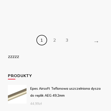
→
1
2
3
zzzzz
PRODUKTY
Epes Airsoft Teflonowa uszczelniona dysza
do replik AEG 49,2mm
44,99
zł