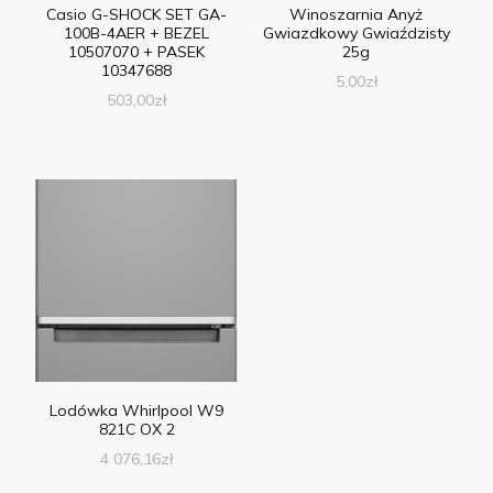
Casio G-SHOCK SET GA-
Winoszarnia Anyż
100B-4AER + BEZEL
Gwiazdkowy Gwiaździsty
10507070 + PASEK
25g
10347688
5,00
zł
503,00
zł
Lodówka Whirlpool W9
821C OX 2
4 076,16
zł