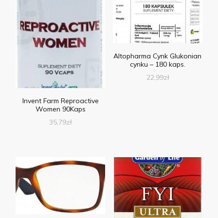
Altopharma Cynk Glukonian
cynku – 180 kaps.
22,99
zł
Invent Farm Reproactive
Women 90Kaps
35,79
zł