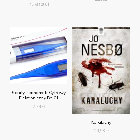
2 398,00
zł
Sanity Termometr Cyfrowy
Elektroniczny Dt-01
7,24
zł
Karaluchy
29,93
zł