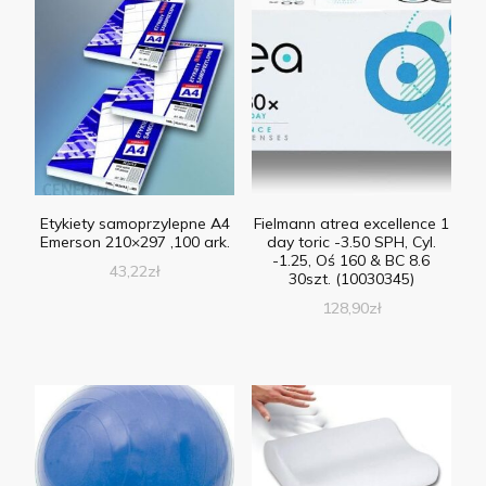
Etykiety samoprzylepne A4
Fielmann atrea excellence 1
Emerson 210×297 ,100 ark.
day toric -3.50 SPH, Cyl.
-1.25, Oś 160 & BC 8.6
43,22
zł
30szt. (10030345)
128,90
zł