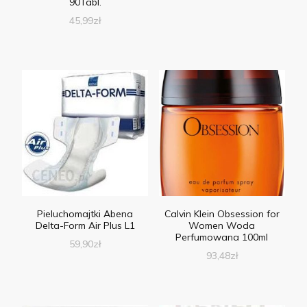
90Tabl.
45,99
zł
Pieluchomajtki Abena
Calvin Klein Obsession for
Delta-Form Air Plus L1
Women Woda
Perfumowana 100ml
59,90
zł
93,48
zł