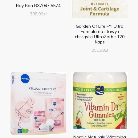
Ray Ban RX7047 5574
398,90
zł
Garden Of Life FYI Ultra
Formuła na stawy i
chrząstki UltraZorbe 120
Kaps
251,99
zł
Nordic Naturals Witamina