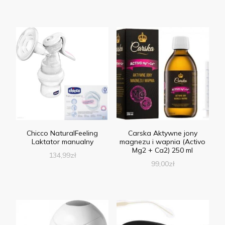
Chicco NaturalFeeling
Carska Aktywne jony
Laktator manualny
magnezu i wapnia (Activo
Mg2 + Ca2) 250 ml
134,99
zł
99,00
zł