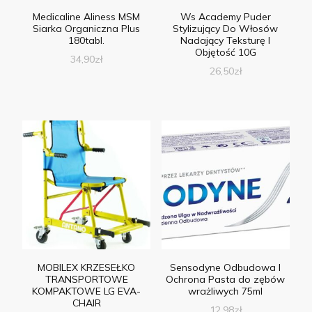
Medicaline Aliness MSM
Ws Academy Puder
Siarka Organiczna Plus
Stylizujący Do Włosów
180tabl.
Nadający Teksturę I
Objętość 10G
34,90
zł
26,50
zł
MOBILEX KRZESEŁKO
Sensodyne Odbudowa I
TRANSPORTOWE
Ochrona Pasta do zębów
KOMPAKTOWE LG EVA-
wrażliwych 75ml
CHAIR
12,98
zł