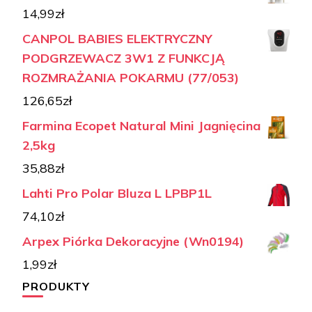
14,99
zł
CANPOL BABIES ELEKTRYCZNY
PODGRZEWACZ 3W1 Z FUNKCJĄ
ROZMRAŻANIA POKARMU (77/053)
126,65
zł
Farmina Ecopet Natural Mini Jagnięcina
2,5kg
35,88
zł
Lahti Pro Polar Bluza L LPBP1L
74,10
zł
Arpex Piórka Dekoracyjne (Wn0194)
1,99
zł
PRODUKTY