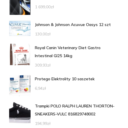
1 699,00
zł
Johnson & Johnson Acuvue Oasys 12 szt
130,00
zł
Royal Canin Veterinary Diet Gastro
Intestinal GI25 14kg
309,93
zł
Protego Elektrolity 10 saszetek
6,94
zł
Trampki POLO RALPH LAUREN THORTON-
SNEAKERS-VULC 816829748002
194,99
zł