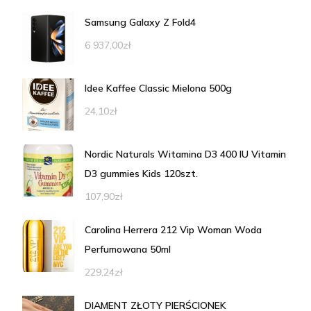
Samsung Galaxy Z Fold4
6 937,00
zł
Idee Kaffee Classic Mielona 500g
24,10
zł
Nordic Naturals Witamina D3 400 IU Vitamin
D3 gummies Kids 120szt.
107,90
zł
Carolina Herrera 212 Vip Woman Woda
Perfumowana 50ml
229,24
zł
DIAMENT ZŁOTY PIERŚCIONEK