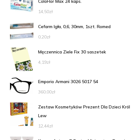
ColoFlor Max 24 kaps.
14,50
zł
Cefarm Igła, 0,6, 30mm, 1szt. Romed
0,20
zł
Męczennica Ziele Fix 30 saszetek
4,19
zł
Emporio Armani 3026 5017 54
360,00
zł
Zestaw Kosmetyków Prezent Dla Dzieci Król
Lew
12,44
zł