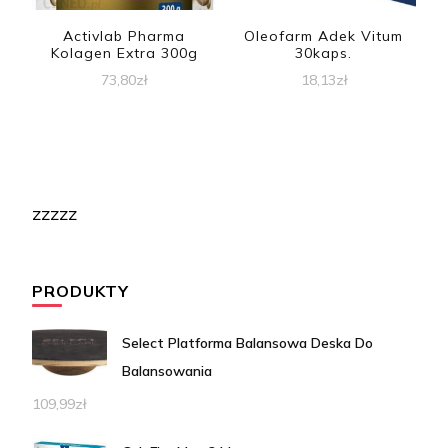
Activlab Pharma
Oleofarm Adek Vitum
Kolagen Extra 300g
30kaps.
73,80
zł
18,13
zł
zzzzz
PRODUKTY
Select Platforma Balansowa Deska Do
Balansowania
109,99
zł