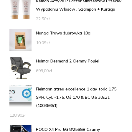
Kemon Actyva P Factor Minizestaw Przeciw
Wypadaniu Włosów , Szampon + Kuracja
22,50
zł
Nanga Trawa żubrówka 10g
10,09
zł
Halmar Desmond 2 Ciemny Popiel
699,00
zł
Fielmann atrea excellence 1 day toric 1.75
SPH, Cyl. -1.75, Oś 170 & BC 8.6 30szt.
(10036651)
128,90
zł
POCO X4 Pro 5G 8/256GB Czarny