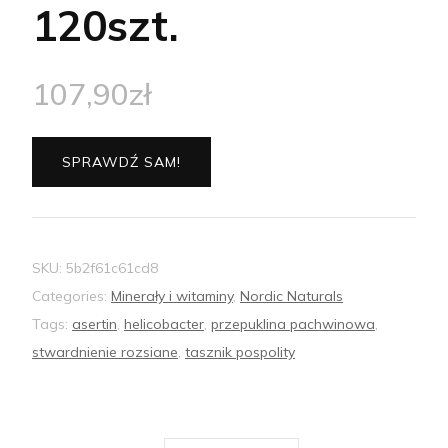
120szt.
107,90
zł
SPRAWDŹ SAM!
SKU:
5b2f61c61cd8
Categories:
Minerały i witaminy
,
Nordic Naturals
Tags:
asertin
,
helicobacter
,
przepuklina pachwinowa
,
stwardnienie rozsiane
,
tasznik pospolity