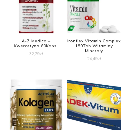
A-Z Medica –
Ironflex Vitamin Complex
Kwercetyna 60Kaps.
180Tab Witaminy
Minerały
32,79
zł
24,49
zł