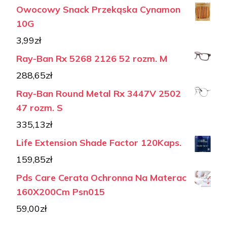
Owocowy Snack Przekąska Cynamon
10G
3,99
zł
Ray-Ban Rx 5268 2126 52 rozm. M
288,65
zł
Ray-Ban Round Metal Rx 3447V 2502
47 rozm. S
335,13
zł
Life Extension Shade Factor 120Kaps.
159,85
zł
Pds Care Cerata Ochronna Na Materac
160X200Cm Psn015
59,00
zł