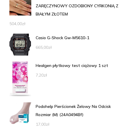
ZARĘCZYNOWY OZDOBIONY CYRKONIĄ Z
BIAŁYM ZŁOTEM
504,00
zł
Casio G-Shock Gw-M5610-1
665,00
zł
Healgen płytkowy test ciążowy 1 szt
7,20
zł
Podohelp Pierścionek Żelowy Na Odcisk
Rozmiar (M) (24A0494Bf)
17,00
zł