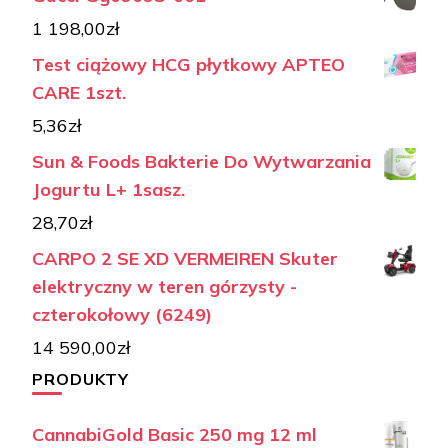
1 198,00
zł
Test ciążowy HCG płytkowy APTEO
CARE 1szt.
5,36
zł
Sun & Foods Bakterie Do Wytwarzania
Jogurtu L+ 1sasz.
28,70
zł
CARPO 2 SE XD VERMEIREN Skuter
elektryczny w teren górzysty -
czterokołowy (6249)
14 590,00
zł
PRODUKTY
CannabiGold Basic 250 mg 12 ml