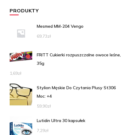
PRODUKTY
Mesmed MM-204 Vengo
69,73
zł
FRITT Cukierki rozpuszczalne owoce leśne,
35g
1,69
zł
Stylion Męskie Do Czytania Plusy St306
Moc: +4
59,90
zł
Lutidin Ultra 30 kapsułek
7,29
zł