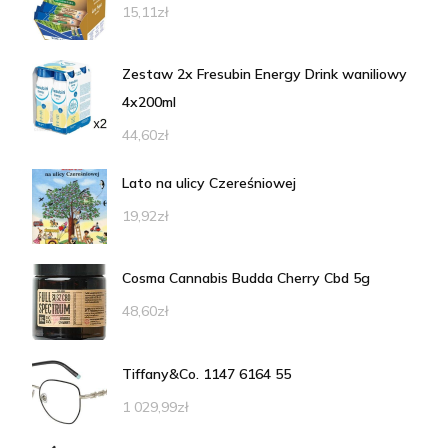
15,11
zł
Zestaw 2x Fresubin Energy Drink waniliowy
4x200ml
44,60
zł
Lato na ulicy Czereśniowej
19,92
zł
Cosma Cannabis Budda Cherry Cbd 5g
48,60
zł
Tiffany&Co. 1147 6164 55
1 029,99
zł