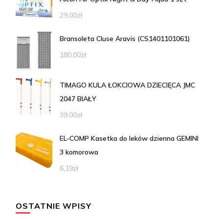
29,00
zł
Bransoleta Cluse Aravis (CS1401101061)
180,00
zł
TIMAGO KULA ŁOKCIOWA DZIECIĘCA JMC
2047 BIAŁY
39,00
zł
EL-COMP Kasetka do leków dzienna GEMINI
3 komorowa
6,19
zł
OSTATNIE WPISY