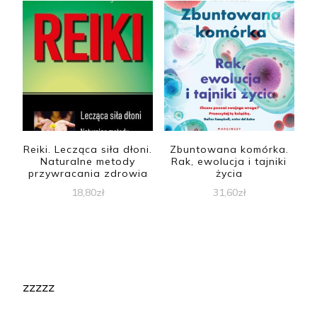
Reiki. Lecząca siła dłoni.
Zbuntowana komórka.
Naturalne metody
Rak, ewolucja i tajniki
przywracania zdrowia
życia
18,80
zł
31,60
zł
zzzzz