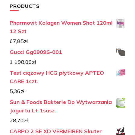
PRODUCTS
Pharmovit Kolagen Women Shot 120ml
12 Szt
67,85
zł
Gucci Gg0909S-001
1 198,00
zł
Test ciążowy HCG płytkowy APTEO
CARE 1szt.
5,36
zł
Sun & Foods Bakterie Do Wytwarzania
Jogurtu L+ 1sasz.
28,70
zł
CARPO 2 SE XD VERMEIREN Skuter