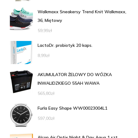
Walkmaxx Sneakersy Trend Knit Walkmaxx,
36, Miętowy
59,99
zł
LactoDr. probiotyk 20 kaps.
8,99
zł
AKUMULATOR ŻELOWY DO WÓZKA
INWALIDZKIEGO 55AH WAWA
565,80
zł
Furla Easy Shape WW00023004L1
597,00
zł
Alcon Air Optix Night & Day Aqua 1 szt