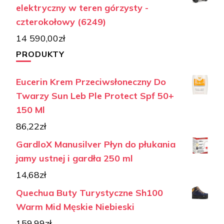
elektryczny w teren górzysty -
czterokołowy (6249)
14 590,00
zł
PRODUKTY
Eucerin Krem Przeciwsłoneczny Do
Twarzy Sun Leb Ple Protect Spf 50+
150 Ml
86,22
zł
GardloX Manusilver Płyn do płukania
jamy ustnej i gardła 250 ml
14,68
zł
Quechua Buty Turystyczne Sh100
Warm Mid Męskie Niebieski
159,99
zł