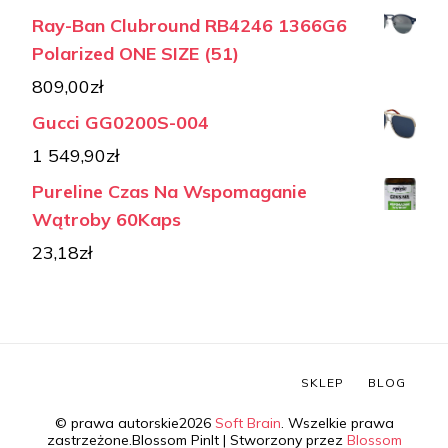
Ray-Ban Clubround RB4246 1366G6
Polarized ONE SIZE (51)
809,00
zł
Gucci GG0200S-004
1 549,90
zł
Pureline Czas Na Wspomaganie
Wątroby 60Kaps
23,18
zł
SKLEP
BLOG
© prawa autorskie2026
Soft Brain
. Wszelkie prawa
zastrzeżone.
Blossom PinIt | Stworzony przez
Blossom