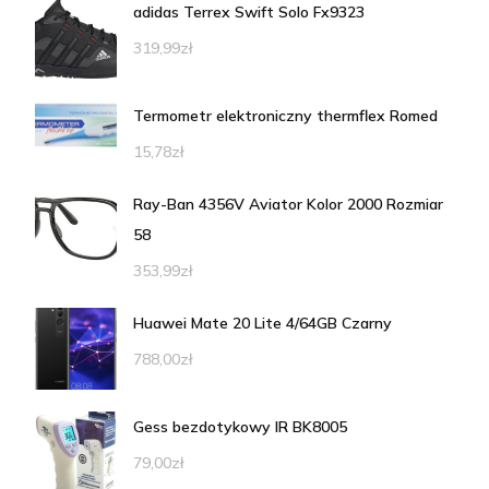
adidas Terrex Swift Solo Fx9323
319,99
zł
Termometr elektroniczny thermflex Romed
15,78
zł
Ray-Ban 4356V Aviator Kolor 2000 Rozmiar
58
353,99
zł
Huawei Mate 20 Lite 4/64GB Czarny
788,00
zł
Gess bezdotykowy IR BK8005
79,00
zł