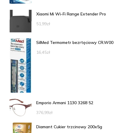
Xiaomi Mi Wi-Fi Range Extender Pro
51,99
zł
SilMed Termometr bezrtęciowy CR.W00
16,45
zł
Emporio Armani 1130 3268 52
376,99
zł
Diamant Cukier trzcinowy 200x5g