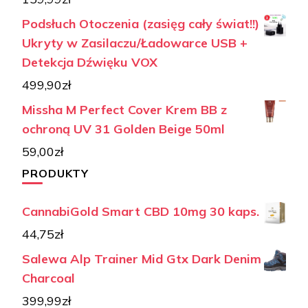
Podsłuch Otoczenia (zasięg cały świat!!)
Ukryty w Zasilaczu/Ładowarce USB +
Detekcja Dźwięku VOX
499,90
zł
Missha M Perfect Cover Krem BB z
ochroną UV 31 Golden Beige 50ml
59,00
zł
PRODUKTY
CannabiGold Smart CBD 10mg 30 kaps.
44,75
zł
Salewa Alp Trainer Mid Gtx Dark Denim
Charcoal
399,99
zł