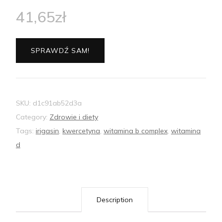
41,65
zł
SPRAWDŹ SAM!
SKU:
d1c91ab52d3a
Category:
Zdrowie i diety
Tags:
irigasin
,
kwercetyna
,
witamina b complex
,
witamina
d
Description