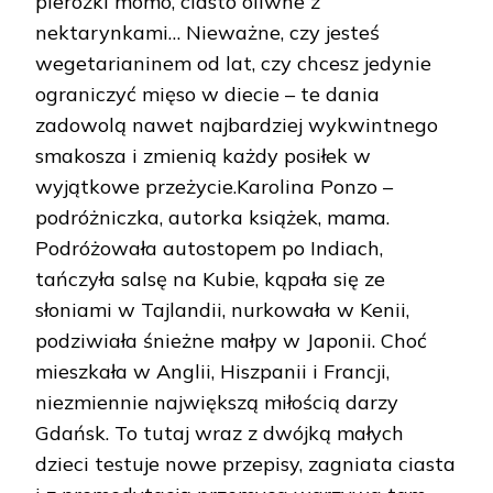
pierożki momo, ciasto oliwne z
nektarynkami… Nieważne, czy jesteś
wegetarianinem od lat, czy chcesz jedynie
ograniczyć mięso w diecie – te dania
zadowolą nawet najbardziej wykwintnego
smakosza i zmienią każdy posiłek w
wyjątkowe przeżycie.Karolina Ponzo –
podróżniczka, autorka książek, mama.
Podróżowała autostopem po Indiach,
tańczyła salsę na Kubie, kąpała się ze
słoniami w Tajlandii, nurkowała w Kenii,
podziwiała śnieżne małpy w Japonii. Choć
mieszkała w Anglii, Hiszpanii i Francji,
niezmiennie największą miłością darzy
Gdańsk. To tutaj wraz z dwójką małych
dzieci testuje nowe przepisy, zagniata ciasta