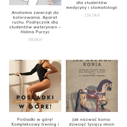
dla studentów
medycyny i stomatologii
Anatomia zwierząt do
114,24
zł
kolorowania. Aparat
ruchu. Podręcznik dla
studentów weterynarii –
Halina Purzyc
69,04
zł
Pośladki w górę!
Jak nazwać konia:
Kompleksowy trening i
dziesięć tysięcy imion