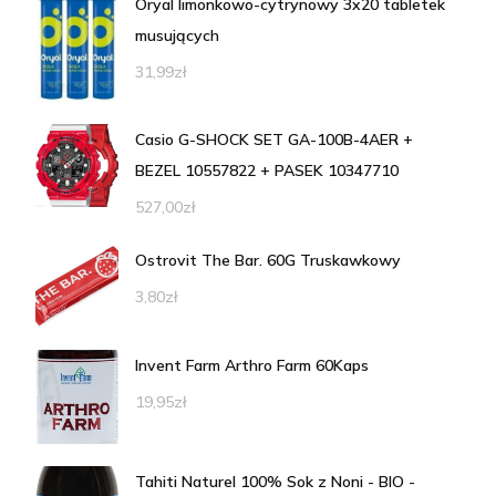
Oryal limonkowo-cytrynowy 3x20 tabletek
musujących
31,99
zł
Casio G-SHOCK SET GA-100B-4AER +
BEZEL 10557822 + PASEK 10347710
527,00
zł
Ostrovit The Bar. 60G Truskawkowy
3,80
zł
Invent Farm Arthro Farm 60Kaps
19,95
zł
Tahiti Naturel 100% Sok z Noni - BIO -