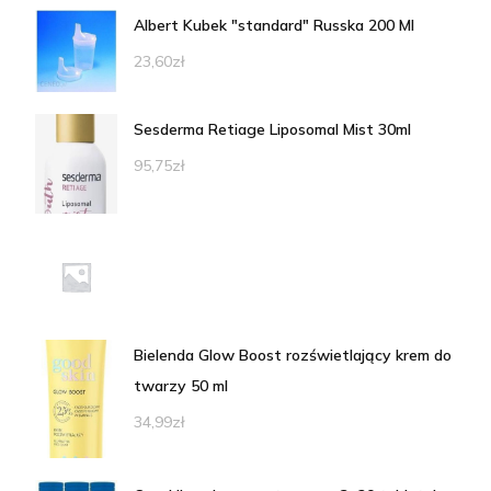
Albert Kubek "standard" Russka 200 Ml
23,60
zł
Sesderma Retiage Liposomal Mist 30ml
95,75
zł
Bielenda Glow Boost rozświetlający krem do
twarzy 50 ml
34,99
zł