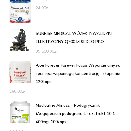
24,95
zł
SUNRISE MEDICAL WÓZEK INWALIDZKI
ELEKTRYCZNY Q700 M SEDEO PRO
39 500,00
zł
Aloe Forever Forever Focus Wsparcie umysłu
i pamięci wspomaga koncentrację i skupienie
120kaps.
260,00
zł
Medicaline Aliness - Podagrycznik
(Aegopodium podagraria L.) ekstrakt 10:1
400mg, 100kaps.