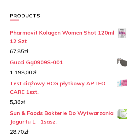
PRODUCTS
Pharmovit Kolagen Women Shot 120ml
12 Szt
67,85
zł
Gucci Gg0909S-001
1 198,00
zł
Test ciążowy HCG płytkowy APTEO
CARE 1szt.
5,36
zł
Sun & Foods Bakterie Do Wytwarzania
Jogurtu L+ 1sasz.
28,70
zł