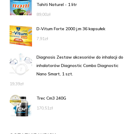
Tahiti Naturel - 1 litr
89,00
zł
D-Vitum Forte 2000 j.m 36 kapsułek
7,91
zł
Diagnosis Zestaw akcesoriów do inhalacji do
inhalatorów Diagnostic Combo Diagnostic
Nano Smart, 1 szt.
19,39
zł
Trec Cm3 240G
170,51
zł