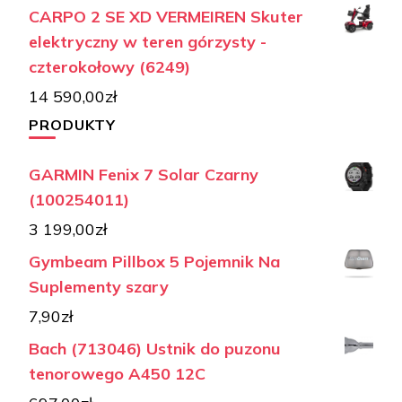
CARPO 2 SE XD VERMEIREN Skuter
elektryczny w teren górzysty -
czterokołowy (6249)
14 590,00
zł
PRODUKTY
GARMIN Fenix 7 Solar Czarny
(100254011)
3 199,00
zł
Gymbeam Pillbox 5 Pojemnik Na
Suplementy szary
7,90
zł
Bach (713046) Ustnik do puzonu
tenorowego A450 12C