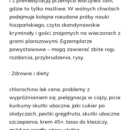
i z premedytacją przemyca warzywa tam,
gdzie to tylko możliwe. W wolnych chwilach
podejmuje kolejne nieudane próby nauki
hiszpańskiego, czyta skandynawskie
kryminały i gości znajomych na wieczorach z
grami planszowymi. Egzemplarze
powystawowe – mogą zawierać zbite rogi,
rozdarcia, przybrudzenia, rysy.
: Zdrowie i diety
chlorochina lek cena, problemy z
wypróżnianiem się, pielęgnacja w ciąży, picie
kurkumy skutki uboczne, jaki cukier po
slodyczach, pestki grejpfruta, skutki uboczne
szczepienia, krem 45+, lasso do kleszczy,
miód na gardło, atrox ulotka