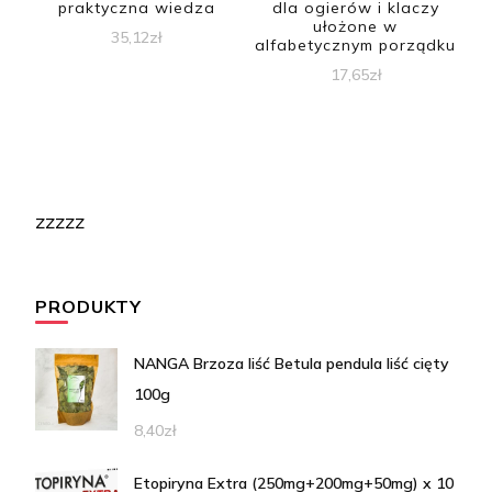
praktyczna wiedza
dla ogierów i klaczy
ułożone w
35,12
zł
alfabetycznym porządku
17,65
zł
zzzzz
PRODUKTY
NANGA Brzoza liść Betula pendula liść cięty
100g
8,40
zł
Etopiryna Extra (250mg+200mg+50mg) x 10