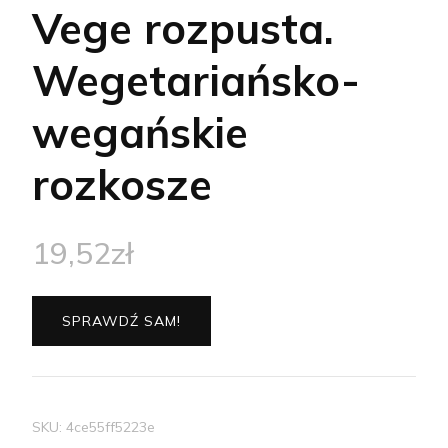
Vege rozpusta.
Wegetariańsko-
wegańskie
rozkosze
19,52
zł
SPRAWDŹ SAM!
SKU:
4ce55ff5223e