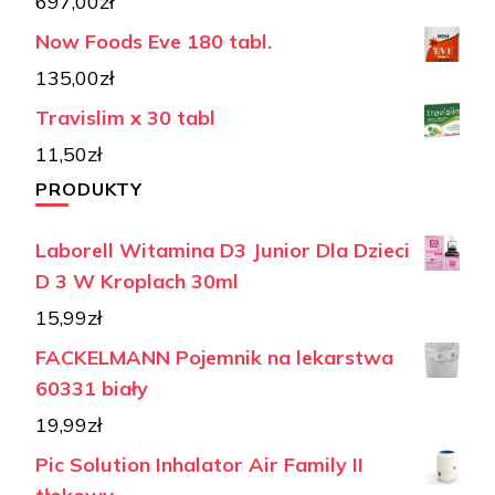
697,00
zł
Now Foods Eve 180 tabl.
135,00
zł
Travislim x 30 tabl
11,50
zł
PRODUKTY
Laborell Witamina D3 Junior Dla Dzieci
D 3 W Kroplach 30ml
15,99
zł
FACKELMANN Pojemnik na lekarstwa
60331 biały
19,99
zł
Pic Solution Inhalator Air Family II