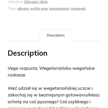
Category:
Zdrowie i diety
Tags:
allegra
,
orofar max
,
paracetamol
,
rumianek
Description
Description
Vege rozpusta. Wegetariańsko-wegańskie
rozkosze
Weź udział się w wegetariańskiej uczcie i
zakochaj się w bezmięsnym gotowaniu!Masz
ochotę na coś pysznego? Coś szybkiego i