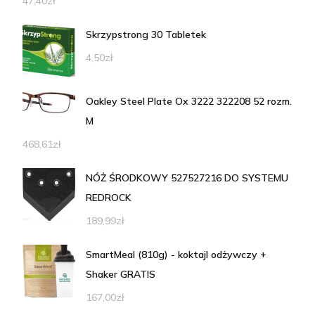
47,40
zł
Skrzypstrong 30 Tabletek
4,50
zł
Oakley Steel Plate Ox 3222 322208 52 rozm.
M
468,61
zł
NÓŻ ŚRODKOWY 527527216 DO SYSTEMU
REDROCK
189,99
zł
SmartMeal (810g) - koktajl odżywczy +
Shaker GRATIS
167,00
zł