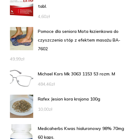
tabl.
4,60
zł
Pomoce dla seniora Mata łazienkowa do
czyszczenia stóp z efektem masażu BA-
7602
49,99
zł
Michael Kors Mk 3063 1153 53 rozm. M
484,46
zł
Rafex Jesion kora krojona 100g
10,00
zł
Medicaherbs Kwas hialuronowy 98% 70mg
60 kaps.