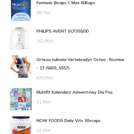
Formeds Bicaps C Max 60Kaps
48,74
zł
PHILIPS AVENT SCF355/00
152,90
zł
Orteza tułowia Vertebradyn Osteo : Rozmiar
- 13 (5603_5557)
628,99
zł
Multifit Kalendarz Adwentowy Dla Psa
21,99
zł
NOW FOODS Daily Vits 30vcaps.
22,39
zł