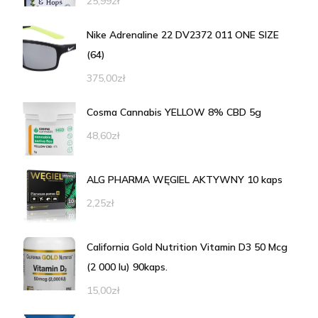
25,99
zł
Nike Adrenaline 22 DV2372 011 ONE SIZE
(64)
375,00
zł
Cosma Cannabis YELLOW 8% CBD 5g
48,60
zł
ALG PHARMA WĘGIEL AKTYWNY 10 kaps
2,25
zł
California Gold Nutrition Vitamin D3 50 Mcg
(2 000 Iu) 90kaps.
15,00
zł