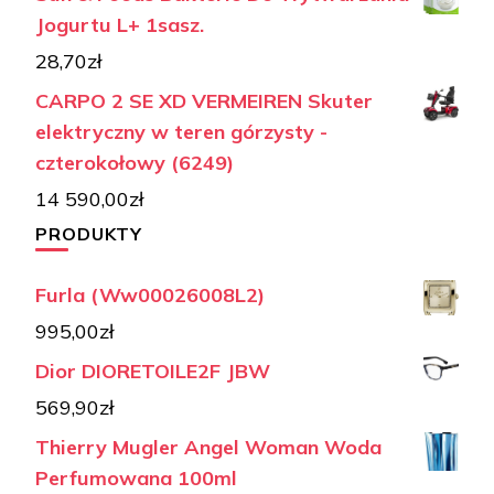
Jogurtu L+ 1sasz.
28,70
zł
CARPO 2 SE XD VERMEIREN Skuter
elektryczny w teren górzysty -
czterokołowy (6249)
14 590,00
zł
PRODUKTY
Furla (Ww00026008L2)
995,00
zł
Dior DIORETOILE2F JBW
569,90
zł
Thierry Mugler Angel Woman Woda
Perfumowana 100ml