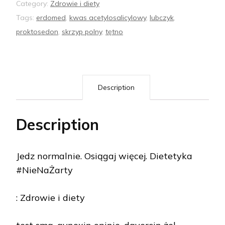
Category:
Zdrowie i diety
Tags:
erdomed
,
kwas acetylosalicylowy
,
lubczyk
,
proktosedon
,
skrzyp polny
,
tętno
Description
Description
Jedz normalnie. Osiągaj więcej. Dietetyka
#NieNaŻarty
: Zdrowie i diety