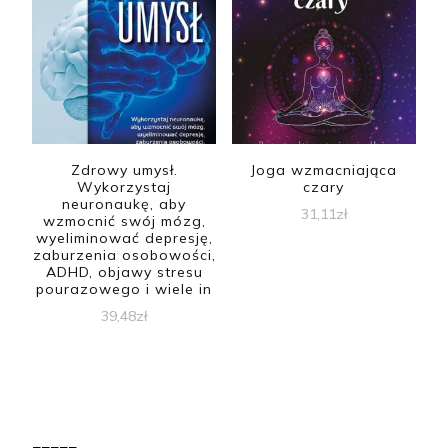
Zdrowy umysł.
Joga wzmacniająca
Wykorzystaj
czary
neuronaukę, aby
31,11
zł
wzmocnić swój mózg,
wyeliminować depresję,
zaburzenia osobowości,
ADHD, objawy stresu
pourazowego i wiele in
39,48
zł