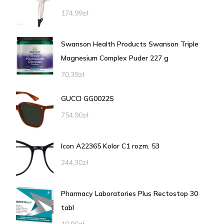
174,99
zł
Swanson Health Products Swanson Triple
Magnesium Complex Puder 227 g
70,39
zł
GUCCI GG0022S
754,90
zł
Icon A22365 Kolor C1 rozm. 53
244,30
zł
Pharmacy Laboratories Plus Rectostop 30
tabl
10,90
zł