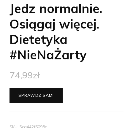
Jedz normalnie.
Osiągaj więcej.
Dietetyka
#NieNaŻarty
74,99
zł
SPRAWDŹ SAM!
SKU:
5ca442f6098c