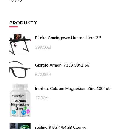
zzzzz
PRODUKTY
Biurko Gamingowe Huzaro Hero 2.5
399,00
zł
Giorgio Armani 7233 5042 56
672,99
zł
Ironflex Calcium Magnesium Zinc 100Tabs
17,90
zł
realme 9 5G 4/64GB Czarny