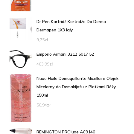
Dr Pen Kartridż Kartridże Do Derma
Dermapen 1X3 Igły
9,75
zł
Emporio Armani 3212 5017 52
403,99
zł
Nuxe Huile Demaquillante Micellaire Olejek
Micelarny do Demakijażu z Płatkami Róży
150ml
50,94
zł
REMINGTON PROluxe AC9140