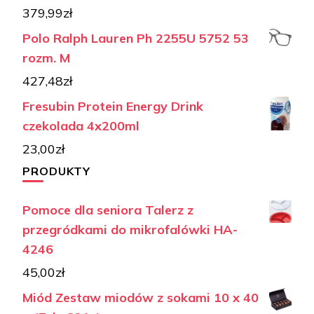
379,99
zł
Polo Ralph Lauren Ph 2255U 5752 53
rozm. M
427,48
zł
Fresubin Protein Energy Drink
czekolada 4x200ml
23,00
zł
PRODUKTY
Pomoce dla seniora Talerz z
przegródkami do mikrofalówki HA-
4246
45,00
zł
Miód Zestaw miodów z sokami 10 x 40