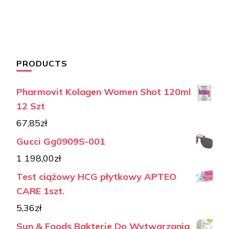
PRODUCTS
Pharmovit Kolagen Women Shot 120ml
12 Szt
67,85
zł
Gucci Gg0909S-001
1 198,00
zł
Test ciążowy HCG płytkowy APTEO
CARE 1szt.
5,36
zł
Sun & Foods Bakterie Do Wytwarzania