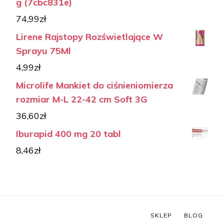
g (7cbc831e)
74,99
zł
Lirene Rajstopy Rozświetlające W
Sprayu 75Ml
4,99
zł
Microlife Mankiet do ciśnieniomierza
rozmiar M-L 22-42 cm Soft 3G
36,60
zł
Iburapid 400 mg 20 tabl
8,46
zł
SKLEP
BLOG