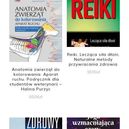
Reiki. Lecząca siła dłoni.
Naturalne metody
przywracania zdrowia
Anatomia zwierząt do
18,80
zł
kolorowania. Aparat
ruchu. Podręcznik dla
studentów weterynarii –
Halina Purzyc
69,04
zł