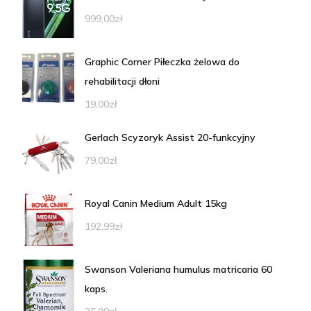
999,00
zł
Graphic Corner Piłeczka żelowa do
rehabilitacji dłoni
19,00
zł
Gerlach Scyzoryk Assist 20-funkcyjny
79,00
zł
Royal Canin Medium Adult 15kg
192,99
zł
Swanson Valeriana humulus matricaria 60
kaps.