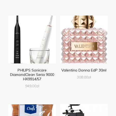
PHILIPS Sonicare
Valentino Donna EdP 30ml
DiamondClean Seria 9000
308,00
zł
HX9914/57
949,00
zł