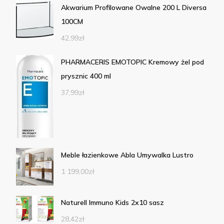
Akwarium Profilowane Owalne 200 L Diversa
100CM
42,99
zł
PHARMACERIS EMOTOPIC Kremowy żel pod
prysznic 400 ml
37,99
zł
Meble łazienkowe Abla Umywalka Lustro
1 199,00
zł
Naturell Immuno Kids 2x10 sasz
28,42
zł