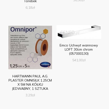
Torebek
6,18
zł
Emco Uchwyt wannowy
LOFT 30cm chrom
(057000130)
541,00
zł
HARTMANN PAUL A.G.
PLASTER OMNISILK 1.25CM
X 5M NA KÓŁKU
JEDWABNY, 1 SZTUKA
3,29
zł