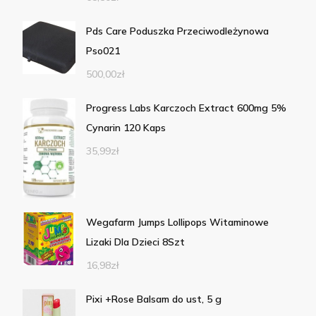
Pds Care Poduszka Przeciwodleżynowa
Pso021
500,00
zł
Progress Labs Karczoch Extract 600mg 5%
Cynarin 120 Kaps
35,99
zł
Wegafarm Jumps Lollipops Witaminowe
Lizaki Dla Dzieci 8Szt
16,98
zł
Pixi +Rose Balsam do ust, 5 g