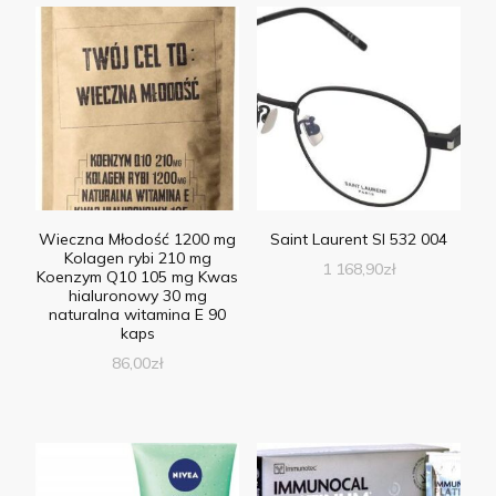
Wieczna Młodość 1200 mg
Saint Laurent Sl 532 004
Kolagen rybi 210 mg
1 168,90
zł
Koenzym Q10 105 mg Kwas
hialuronowy 30 mg
naturalna witamina E 90
kaps
86,00
zł