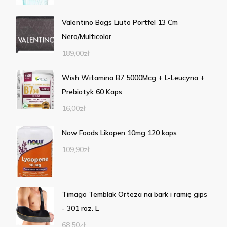
Valentino Bags Liuto Portfel 13 Cm
Nero/Multicolor
189,00
zł
Wish Witamina B7 5000Mcg + L-Leucyna +
Prebiotyk 60 Kaps
16,00
zł
Now Foods Likopen 10mg 120 kaps
109,90
zł
Timago Temblak Orteza na bark i ramię gips
- 301 roz. L
68,50
zł