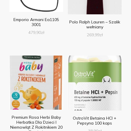
Emporio Armani Ea1105
Polo Ralph Lauren – Szalik
3001
wełniany
479,90
zł
269,99
zł
Premium Rosa Herbi Baby
OstroVit Betaina HCl +
Herbatka Dla Dzieci I
Pepsyna 100 kaps
Niemowląt Z Rokitnikiem 20
38,90
zł