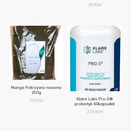
19,90
zł
Nanga Pokrzywa nasiona
250g
Klaire Labs Pro-5®
50,00
zł
probiotyk 60kapsułek
239,90
zł