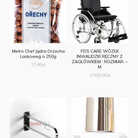
Metro Chef Jądra Orzecha
PDS CARE WÓZEK
Laskoweg o 250g
INWALIDZKI RĘCZNY Z
ZAGŁÓWKIEM : ROZMIAR: –
27,80
zł
M
3 000,00
zł