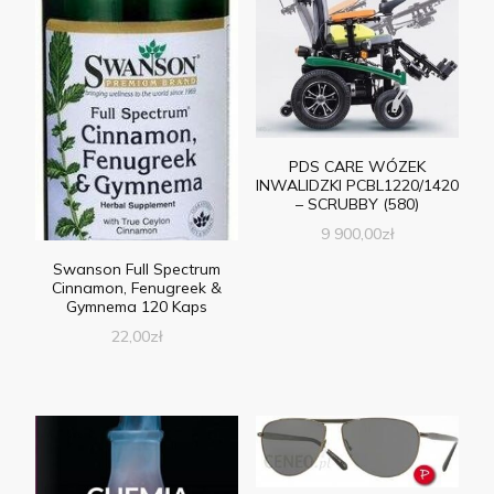
PDS CARE WÓZEK
INWALIDZKI PCBL1220/1420
– SCRUBBY (580)
9 900,00
zł
Swanson Full Spectrum
Cinnamon, Fenugreek &
Gymnema 120 Kaps
22,00
zł