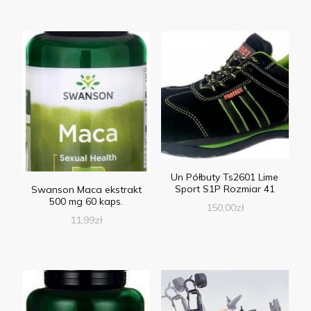
Un Półbuty Ts2601 Lime
Sport S1P Rozmiar 41
Swanson Maca ekstrakt
500 mg 60 kaps.
150,00
zł
11,99
zł