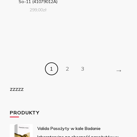
So-11 (41079012A)
299,00
zł
→
1
2
3
zzzzz
PRODUKTY
Valida Pasożyty w kale Badanie