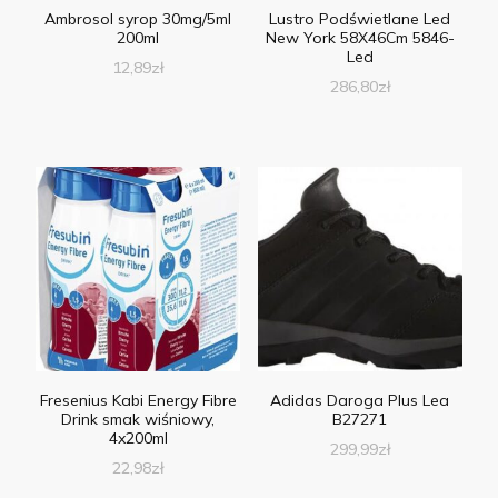
Ambrosol syrop 30mg/5ml
Lustro Podświetlane Led
200ml
New York 58X46Cm 5846-
Led
12,89
zł
286,80
zł
Fresenius Kabi Energy Fibre
Adidas Daroga Plus Lea
Drink smak wiśniowy,
B27271
4x200ml
299,99
zł
22,98
zł