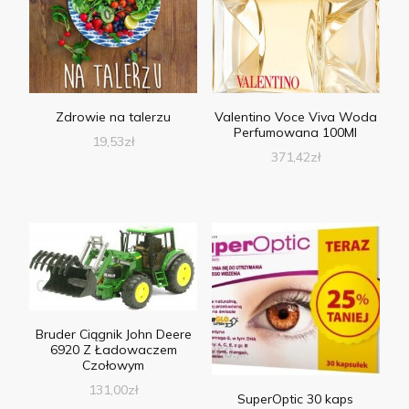
Zdrowie na talerzu
Valentino Voce Viva Woda
Perfumowana 100Ml
19,53
zł
371,42
zł
Bruder Ciągnik John Deere
6920 Z Ładowaczem
Czołowym
131,00
zł
SuperOptic 30 kaps