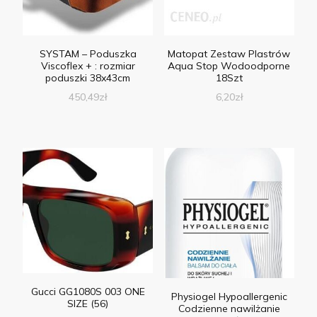
SYSTAM – Poduszka
Matopat Zestaw Plastrów
Viscoflex + : rozmiar
Aqua Stop Wodoodporne
poduszki 38x43cm
18Szt
450,49
zł
6,20
zł
Gucci GG1080S 003 ONE
Physiogel Hypoallergenic
SIZE (56)
Codzienne nawilżanie