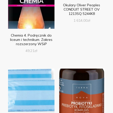
Okulary Oliver Peoples
CONDUIT STREET OV
1213SQ 5244K8
1 614,00
zł
Chemia 4. Podręcznik do
liceum i technikum. Zakres
rozszerzony WSiP
49,21
zł