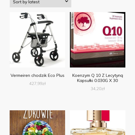
Vermeiren chodzik Eco Plus
Koenzym Q 10 Z Lecytyną
Kapsułki 0.030G X 30
427,99
zł
34,20
zł