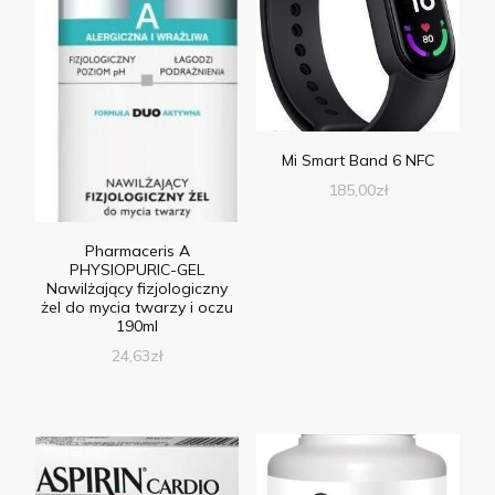
Mi Smart Band 6 NFC
185,00
zł
Pharmaceris A
PHYSIOPURIC-GEL
Nawilżający fizjologiczny
żel do mycia twarzy i oczu
190ml
24,63
zł