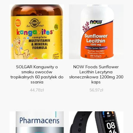
SOLGAR Kanguwity o
NOW Foods Sunflower
smaku owoców
Lecithin Lecytyna
tropikalnych 60 pastylek do
słonecznikowa 1200mg 200
ssania
kaps
44,78
zł
56,97
zł