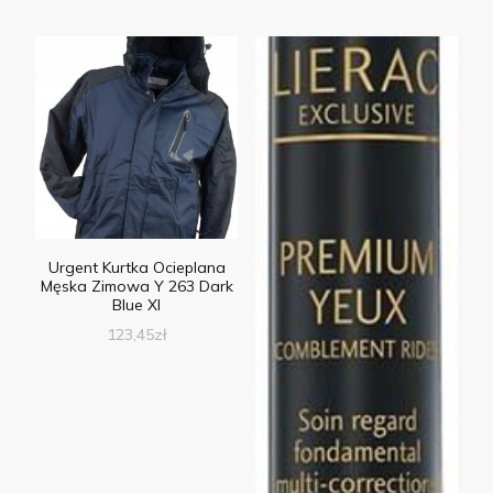
Urgent Kurtka Ocieplana
Męska Zimowa Y 263 Dark
Blue Xl
123,45
zł