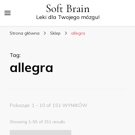
Soft Brain
Leki dla Twojego mózgu!
Strona główna
Sklep
allegra
Tag
:
allegra
Pokazuje: 1 - 10 of 151 WYNIKÓW
Showing 1–55 of 151 results