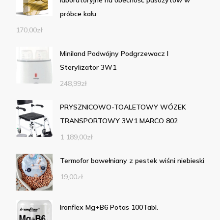
laboratoryjne na obecność pasożytów w
próbce kału
170,00
zł
Miniland Podwójny Podgrzewacz I
Sterylizator 3W1
248,99
zł
PRYSZNICOWO-TOALETOWY WÓZEK
TRANSPORTOWY 3W1 MARCO 802
1 189,00
zł
Termofor bawełniany z pestek wiśni niebieski
19,00
zł
Ironflex Mg+B6 Potas 100Tabl.