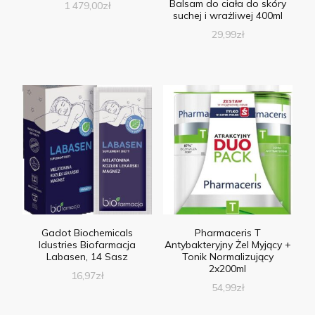
Balsam do ciała do skóry
1 479,00
zł
suchej i wrażliwej 400ml
29,99
zł
Gadot Biochemicals
Pharmaceris T
Idustries Biofarmacja
Antybakteryjny Żel Myjący +
Labasen, 14 Sasz
Tonik Normalizujący
2x200ml
16,97
zł
54,99
zł