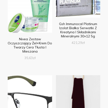
Gsh Immunocal Platinum
Izolat Białka Serwatki Z
Kreatyna I Składnikami
Mineralnymi 30×12 5g
Nivea Zestaw
421,29
zł
Oczyszczający Żel+Krem Do
Twarzy Cera Tłusta I
Mieszana
35,63
zł