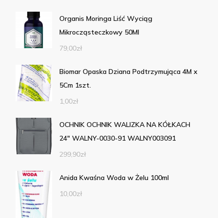
Organis Moringa Liść Wyciąg
Mikrocząsteczkowy 50Ml
79,00
zł
Biomar Opaska Dziana Podtrzymująca 4M x
5Cm 1szt.
1,00
zł
OCHNIK OCHNIK WALIZKA NA KÓŁKACH
24" WALNY-0030-91 WALNY003091
299,90
zł
Anida Kwaśna Woda w Żelu 100ml
10,00
zł