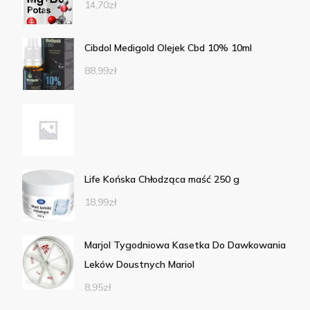
14,70
zł
Cibdol Medigold Olejek Cbd 10% 10ml
88,99
zł
Life Końska Chłodząca maść 250 g
18,99
zł
Marjol Tygodniowa Kasetka Do Dawkowania
Leków Doustnych Mariol
8,95
zł