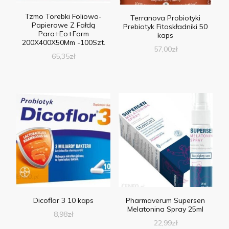
Tzmo Torebki Foliowo-
Terranova Probiotyki
Papierowe Z Fałdą
Prebiotyk Fitoskładniki 50
Para+Eo+Form
kaps
200X400X50Mm -100Szt.
57,00
zł
65,35
zł
Dicoflor 3 10 kaps
Pharmaverum Supersen
Melatonina Spray 25ml
8,98
zł
22,99
zł