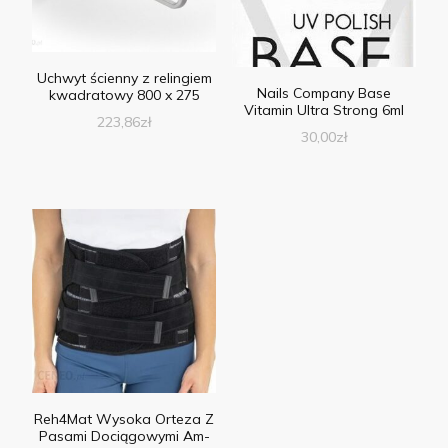
Uchwyt ścienny z relingiem
Nails Company Base
kwadratowy 800 x 275
Vitamin Ultra Strong 6ml
223,86
zł
30,00
zł
Reh4Mat Wysoka Orteza Z
Pasami Dociągowymi Am-