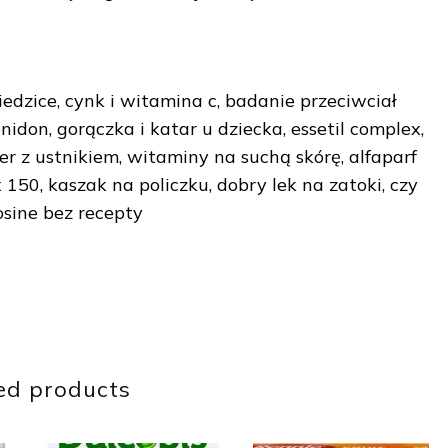
iedzice, cynk i witamina c, badanie przeciwciał
onidon, gorączka i katar u dziecka, essetil complex,
r z ustnikiem, witaminy na suchą skórę, alfaparf
 150, kaszak na policzku, dobry lek na zatoki, czy
osine bez recepty
ed products