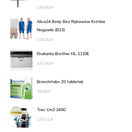
239,00
zł
Alica24 Body Bez Rękawów Krótkie
Nogawki (B23)
114,00
zł
Drukarka Brother HL-1110E
437,00
zł
Bronchitabs 20 tabletek
18,88
zł
Trec Cm3 240G
170,51
zł