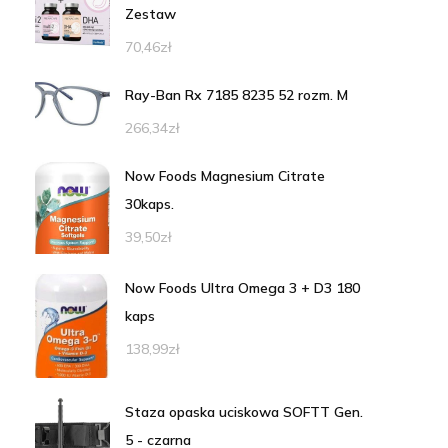
Zestaw
70,46
zł
Ray-Ban Rx 7185 8235 52 rozm. M
266,34
zł
Now Foods Magnesium Citrate
30kaps.
39,50
zł
Now Foods Ultra Omega 3 + D3 180
kaps
138,99
zł
Staza opaska uciskowa SOFTT Gen.
5 - czarna