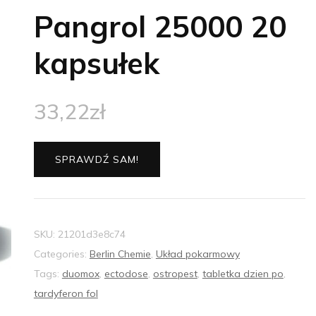
Pangrol 25000 20
kapsułek
33,22
zł
SPRAWDŹ SAM!
SKU:
21201d3e8c74
Categories:
Berlin Chemie
,
Układ pokarmowy
Tags:
duomox
,
ectodose
,
ostropest
,
tabletka dzien po
,
tardyferon fol