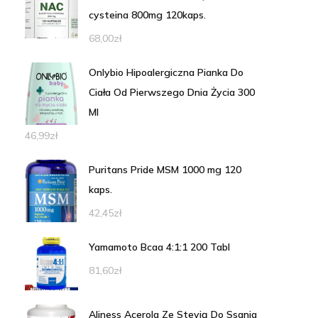
cysteina 800mg 120kaps.
68,00
zł
Onlybio Hipoalergiczna Pianka Do
Ciała Od Pierwszego Dnia Życia 300
Ml
46,99
zł
Puritans Pride MSM 1000 mg 120
kaps.
42,45
zł
Yamamoto Bcaa 4:1:1 200 Tabl
81,60
zł
Aliness Acerola Ze Stevią Do Ssania