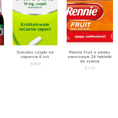
Dulcobis czopki na
Rennie Fruit o smaku
zaparcia 6 szt.
owocowym 24 tabletki
do ssania
9,90
zł
9,77
zł