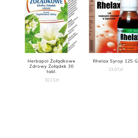
Herbapol Żołądkowe
Rhelax Syrop 125 G
Zdrowy Żołądek 30
13,07
zł
tabl.
10,21
zł