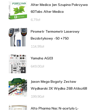
Alter Medica Jan Szupina Pokrzywa
60Tabs Alter Medica
6,79
zł
Pirometr Termometr Laserowy
Bezdotykowy -50 +750
114,99
zł
Yamaha AG03
649,00
zł
Jaxon Mega Bogaty Zestaw
Wędkarski 3X Wędka Z68 Atiloz68
199,90
zł
Alto Pharma Nac N-acetylo L-