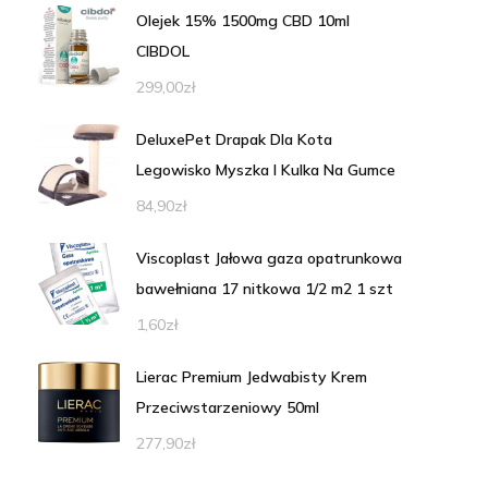
Olejek 15% 1500mg CBD 10ml
CIBDOL
299,00
zł
DeluxePet Drapak Dla Kota
Legowisko Myszka I Kulka Na Gumce
84,90
zł
Viscoplast Jałowa gaza opatrunkowa
bawełniana 17 nitkowa 1/2 m2 1 szt
1,60
zł
Lierac Premium Jedwabisty Krem
Przeciwstarzeniowy 50ml
277,90
zł