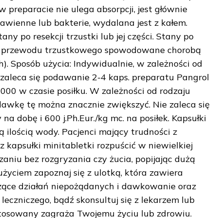
reparacie nie ulega absorpcji, jest głównie
awienne lub bakterie, wydalana jest z kałem.
ny po resekcji trzustki lub jej części. Stany po
ie przewodu trzustkowego spowodowane chorobą
). Sposób użycia: Indywidualnie, w zależności od
j zaleca się podawanie 2-4 kaps. preparatu Pangrol
000 w czasie posiłku. W zależności od rodzaju
 dawkę tę można znacznie zwiększyć. Nie zaleca się
 na dobę i 600 j.Ph.Eur./kg mc. na posiłek. Kapsułki
ą ilością wody. Pacjenci mający trudności z
 kapsułki minitabletki rozpuścić w niewielkiej
zaniu bez rozgryzania czy żucia, popijając dużą
użyciem zapoznaj się z ulotką, która zawiera
zące działań niepożądanych i dawkowanie oraz
eczniczego, bądź skonsultuj się z lekarzem lub
stosowany zagraża Twojemu życiu lub zdrowiu.