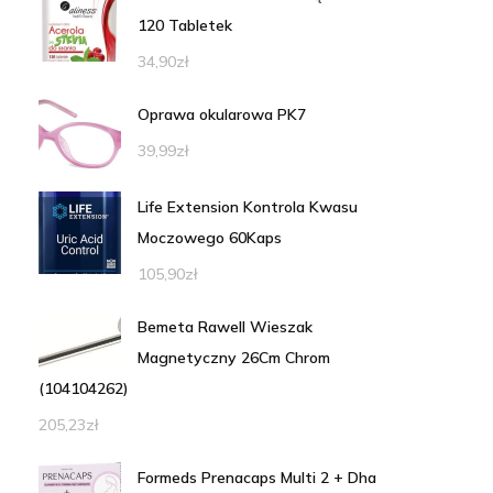
120 Tabletek
34,90
zł
Oprawa okularowa PK7
39,99
zł
Life Extension Kontrola Kwasu
Moczowego 60Kaps
105,90
zł
Bemeta Rawell Wieszak
Magnetyczny 26Cm Chrom
(104104262)
205,23
zł
Formeds Prenacaps Multi 2 + Dha