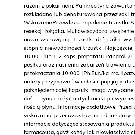
razem z pokarmem. Pankreatyna zawarta w p
rozkładana lub denaturowana przez soki tr
WskazaniaPrzewlekłe zapalenie trzustki. Sta
resekcji żołądka. Mukowiscydoza. zwężen
nowotworową (np. trzustki, dróg żółciowych
stopnia niewydolności trzustki. Najczęście
10 000 lub 1-2 kaps. preparatu Pangrol 25 
posiłku oraz nasilenia zaburzeń trawienia
przekraczania 10 000 j.Ph.Eur./kg mc. lipazy
należy przyjmować w całości, popijając duż
połknięciem całej kapsułki mogą wysypane z
ilości płynu i zażyć natychmiast po wymies
ilością płynu. Informacje dodatkowe Przed 
wskazania, przeciwwskazania, dane dotyc
informacje dotyczące stosowania produktu l
farmaceutą, gdyż każdy lek niewłaściwie 