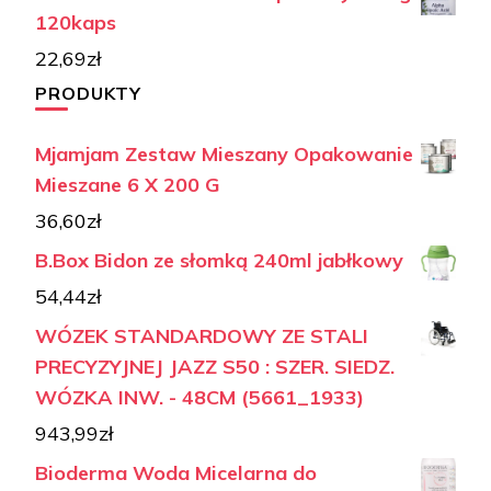
120kaps
22,69
zł
PRODUKTY
Mjamjam Zestaw Mieszany Opakowanie
Mieszane 6 X 200 G
36,60
zł
B.Box Bidon ze słomką 240ml jabłkowy
54,44
zł
WÓZEK STANDARDOWY ZE STALI
PRECYZYJNEJ JAZZ S50 : SZER. SIEDZ.
WÓZKA INW. - 48CM (5661_1933)
943,99
zł
Bioderma Woda Micelarna do