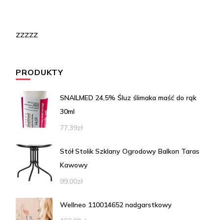
zzzzz
PRODUKTY
SNAILMED 24,5% Śluz ślimaka maść do rąk
30ml
77,39
zł
Stół Stolik Szklany Ogrodowy Balkon Taras
Kawowy
99,00
zł
Wellneo 110014652 nadgarstkowy