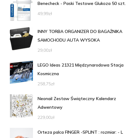
Benecheck - Paski Testowe Glukoza 50 szt.
49,99
zł
INNY TORBA ORGANIZER DO BAGAŻNIKA
SAMOCHODU AUTA WYSOKA
29,00
zł
LEGO Ideas 21321 Międzynarodowa Stacja
Kosmiczna
258,75
zł
Neonail Zestaw Świąteczny Kalendarz
Adwentowy
229,00
zł
Orteza palca FINGER -SPLINT : rozmiar: - L