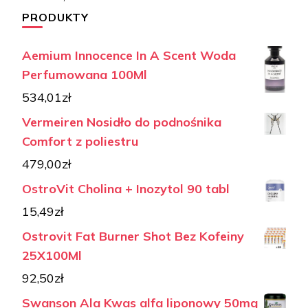
PRODUKTY
Aemium Innocence In A Scent Woda
Perfumowana 100Ml
534,01
zł
Vermeiren Nosidło do podnośnika
Comfort z poliestru
479,00
zł
OstroVit Cholina + Inozytol 90 tabl
15,49
zł
Ostrovit Fat Burner Shot Bez Kofeiny
25X100Ml
92,50
zł
Swanson Ala Kwas alfa liponowy 50mg