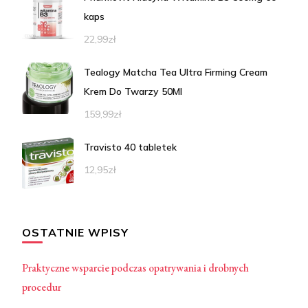
kaps
22,99
zł
Tealogy Matcha Tea Ultra Firming Cream
Krem Do Twarzy 50Ml
159,99
zł
Travisto 40 tabletek
12,95
zł
OSTATNIE WPISY
Praktyczne wsparcie podczas opatrywania i drobnych
procedur