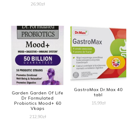
26,90
zł
GastroMax Dr.Max 40
Garden Garden Of Life
tabl
Dr Formulated
15,99
zł
Probiotics Mood+ 60
Vkaps
212,90
zł