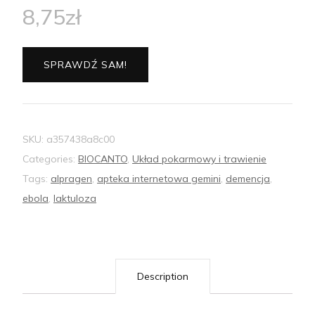
8,75
zł
SPRAWDŹ SAM!
SKU:
a357438a8c00
Categories:
BIOCANTO
,
Układ pokarmowy i trawienie
Tags:
alpragen
,
apteka internetowa gemini
,
demencja
,
ebola
,
laktuloza
Description