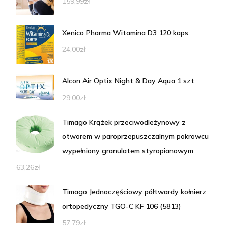
159,99
zł
Xenico Pharma Witamina D3 120 kaps.
24,00
zł
Alcon Air Optix Night & Day Aqua 1 szt
29,00
zł
Timago Krążek przeciwodleżynowy z
otworem w paroprzepuszczalnym pokrowcu
wypełniony granulatem styropianowym
63,26
zł
Timago Jednoczęściowy półtwardy kołnierz
ortopedyczny TGO-C KF 106 (5813)
57,79
zł