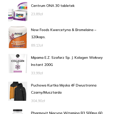
Centrum ONA 30 tabletek
23,89
zł
Now Foods Kwercetyna & Bromelaina –
120kaps.
89,13
zł
Mipama E.Z. Szafarz Sp. J. Kolagen Wołowy
Instant 200G
33,99
zł
Puchowa Kurtka Męska 4F Dwustronna
Czarny/Musztarda
304,90
zł
Pharmovit Niacyna Witamina B3 500mg 60