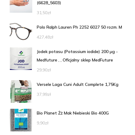
(6628_5603)
31,50
zł
Polo Ralph Lauren Ph 2252 6027 50 rozm. M
427,48
zł
Jodek potasu (Potassium iodide) 200 µg -
Medfuture , , Oficjalny sklep MedFuture
29,90
zł
Versele Laga Cuni Adult Complete 1,75Kg
37,99
zł
Bio Planet Żż Mak Niebieski Bio 400G
9,90
zł