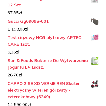
12 Szt
67,85
zł
Gucci Gg0909S-001
1 198,00
zł
Test ciążowy HCG płytkowy APTEO
CARE 1szt.
5,36
zł
Sun & Foods Bakterie Do Wytwarzania
Jogurtu L+ 1sasz.
28,70
zł
CARPO 2 SE XD VERMEIREN Skuter
elektryczny w teren górzysty -
czterokołowy (6249)
14 590,00
zł