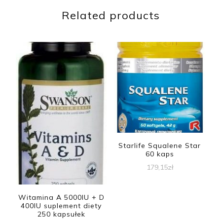
Related products
Starlife Squalene Star
60 kaps
179,15
zł
Witamina A 5000IU + D
400IU suplement diety
250 kapsułek