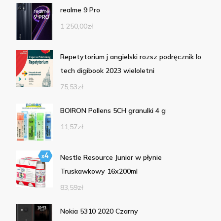
realme 9 Pro
1 250,00
zł
Repetytorium j angielski rozsz podręcznik lo
tech digibook 2023 wieloletni
75,53
zł
BOIRON Pollens 5CH granulki 4 g
11,57
zł
Nestle Resource Junior w płynie
Truskawkowy 16x200ml
83,59
zł
Nokia 5310 2020 Czarny