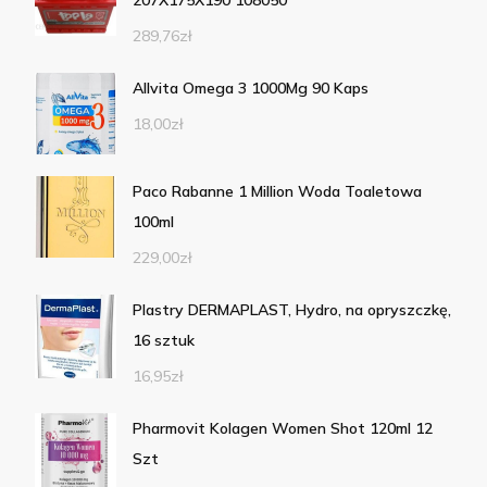
207X175X190 108050
289,76
zł
Allvita Omega 3 1000Mg 90 Kaps
18,00
zł
Paco Rabanne 1 Million Woda Toaletowa
100ml
229,00
zł
Plastry DERMAPLAST, Hydro, na opryszczkę,
16 sztuk
16,95
zł
Pharmovit Kolagen Women Shot 120ml 12
Szt