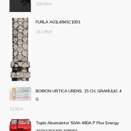
199,00
zł
FURLA A01L4845C1001
141,96
zł
BOIRON URTICA URENS, 15 CH, GRANULKI, 4
G
11,92
zł
Topla Akumulator 50Ah 480A P Plus Energy