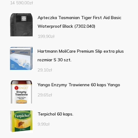
14 590,00
zł
Apteczka Tasmanian Tiger First Aid Basic
Waterproof Black (7302.040)
199,90
zł
Hartmann MoliCare Premium Slip extra plus
rozmiar S 30 szt.
29,10
zł
Yango Enzymy Trawienne 60 kaps Yango
29,65
zł
Terpichol 60 kaps.
9,99
zł