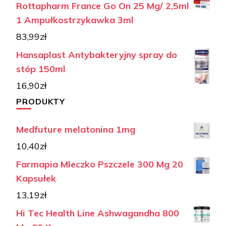
Rottapharm France Go On 25 Mg/ 2,5ml
1 Ampułkostrzykawka 3ml
83,99
zł
Hansaplast Antybakteryjny spray do
stóp 150ml
16,90
zł
PRODUKTY
Medfuture melatonina 1mg
10,40
zł
Farmapia Mleczko Pszczele 300 Mg 20
Kapsułek
13,19
zł
Hi Tec Health Line Ashwagandha 800