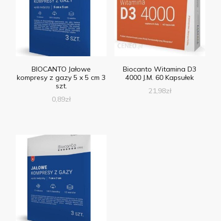
BIOCANTO Jałowe
Biocanto Witamina D3
kompresy z gazy 5 x 5 cm 3
4000 J.M. 60 Kapsułek
szt.
21,98
zł
0,89
zł