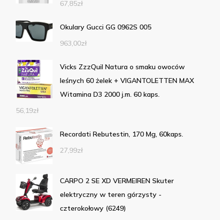
67,85
zł
Okulary Gucci GG 0962S 005
963,00
zł
Vicks ZzzQuil Natura o smaku owoców
leśnych 60 żelek + VIGANTOLETTEN MAX
Witamina D3 2000 j.m. 60 kaps.
56,19
zł
Recordati Rebutestin, 170 Mg, 60kaps.
27,99
zł
CARPO 2 SE XD VERMEIREN Skuter
elektryczny w teren górzysty -
czterokołowy (6249)