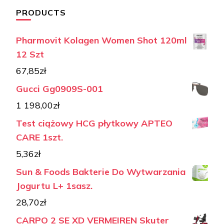
PRODUCTS
Pharmovit Kolagen Women Shot 120ml
12 Szt
67,85
zł
Gucci Gg0909S-001
1 198,00
zł
Test ciążowy HCG płytkowy APTEO
CARE 1szt.
5,36
zł
Sun & Foods Bakterie Do Wytwarzania
Jogurtu L+ 1sasz.
28,70
zł
CARPO 2 SE XD VERMEIREN Skuter