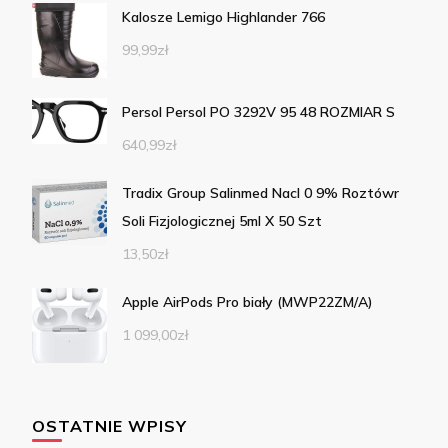
Kalosze Lemigo Highlander 766
99,99
zł
Persol Persol PO 3292V 95 48 ROZMIAR S
640,99
zł
Tradix Group Salinmed Nacl 0 9% Roztówr
Soli Fizjologicznej 5ml X 50 Szt
13,50
zł
Apple AirPods Pro biały (MWP22ZM/A)
1 099,00
zł
OSTATNIE WPISY