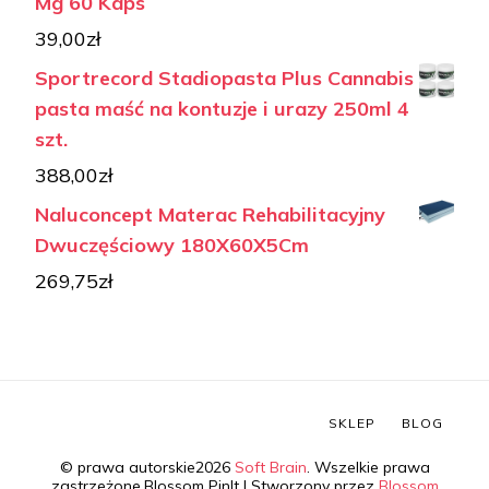
Mg 60 Kaps
39,00
zł
Sportrecord Stadiopasta Plus Cannabis
pasta maść na kontuzje i urazy 250ml 4
szt.
388,00
zł
Naluconcept Materac Rehabilitacyjny
Dwuczęściowy 180X60X5Cm
269,75
zł
SKLEP
BLOG
© prawa autorskie2026
Soft Brain
. Wszelkie prawa
zastrzeżone.
Blossom PinIt | Stworzony przez
Blossom