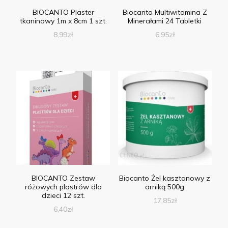
BIOCANTO Plaster
Biocanto Multiwitamina Z
tkaninowy 1m x 8cm 1 szt.
Minerałami 24 Tabletki
8,99
zł
6,95
zł
BIOCANTO Zestaw
Biocanto Żel kasztanowy z
różowych plastrów dla
arniką 500g
dzieci 12 szt.
17,85
zł
6,40
zł