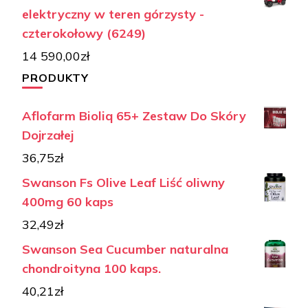
elektryczny w teren górzysty -
czterokołowy (6249)
14 590,00
zł
PRODUKTY
Aflofarm Bioliq 65+ Zestaw Do Skóry
Dojrzałej
36,75
zł
Swanson Fs Olive Leaf Liść oliwny
400mg 60 kaps
32,49
zł
Swanson Sea Cucumber naturalna
chondroityna 100 kaps.
40,21
zł