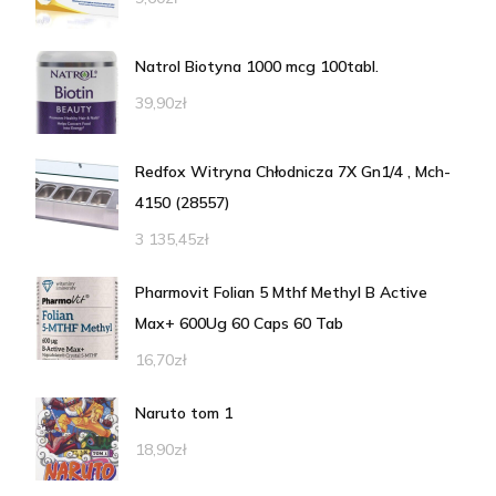
Natrol Biotyna 1000 mcg 100tabl.
39,90
zł
Redfox Witryna Chłodnicza 7X Gn1/4 , Mch-
4150 (28557)
3 135,45
zł
Pharmovit Folian 5 Mthf Methyl B Active
Max+ 600Ug 60 Caps 60 Tab
16,70
zł
Naruto tom 1
18,90
zł