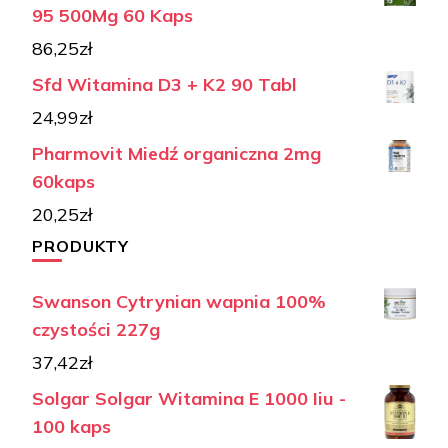
95 500Mg 60 Kaps
86,25
zł
Sfd Witamina D3 + K2 90 Tabl
24,99
zł
Pharmovit Miedź organiczna 2mg
60kaps
20,25
zł
PRODUKTY
Swanson Cytrynian wapnia 100%
czystości 227g
37,42
zł
Solgar Solgar Witamina E 1000 Iiu -
100 kaps