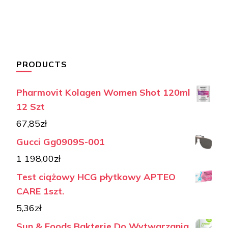
PRODUCTS
Pharmovit Kolagen Women Shot 120ml
12 Szt
67,85
zł
Gucci Gg0909S-001
1 198,00
zł
Test ciążowy HCG płytkowy APTEO
CARE 1szt.
5,36
zł
Sun & Foods Bakterie Do Wytwarzania