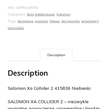
SKU:
1bf8faadf93d
Categories:
Buty trekkingowe
,
Salomon
Tags:
diosminex
,
egzema
,
hitaxa
,
skrzypovita
,
wrastający
paznokieć
Description
Description
Salomon Xa Collider 2 415836 Niebieski
SALOMON XA COLLIDER 2 – niezwykle
wygodne, nowoczesne, uniwersalne i bardzo