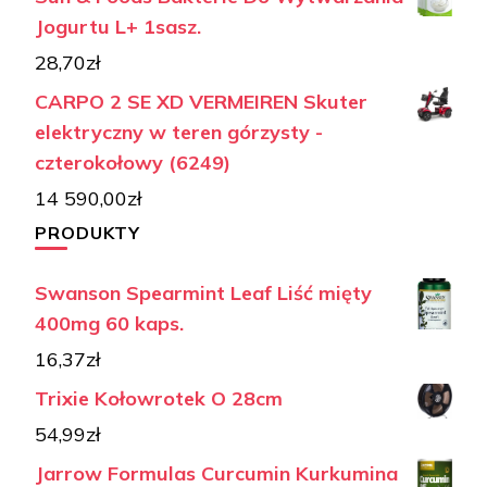
Jogurtu L+ 1sasz.
28,70
zł
CARPO 2 SE XD VERMEIREN Skuter
elektryczny w teren górzysty -
czterokołowy (6249)
14 590,00
zł
PRODUKTY
Swanson Spearmint Leaf Liść mięty
400mg 60 kaps.
16,37
zł
Trixie Kołowrotek O 28cm
54,99
zł
Jarrow Formulas Curcumin Kurkumina