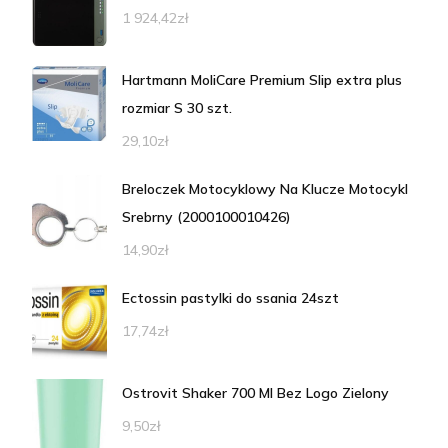
1 924,42
zł
Hartmann MoliCare Premium Slip extra plus
rozmiar S 30 szt.
29,10
zł
Breloczek Motocyklowy Na Klucze Motocykl
Srebrny (2000100010426)
14,90
zł
Ectossin pastylki do ssania 24szt
17,74
zł
Ostrovit Shaker 700 Ml Bez Logo Zielony
9,50
zł