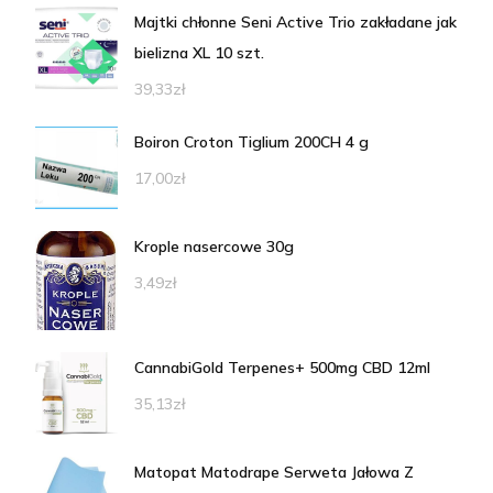
Majtki chłonne Seni Active Trio zakładane jak
bielizna XL 10 szt.
39,33
zł
Boiron Croton Tiglium 200CH 4 g
17,00
zł
Krople nasercowe 30g
3,49
zł
CannabiGold Terpenes+ 500mg CBD 12ml
35,13
zł
Matopat Matodrape Serweta Jałowa Z