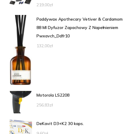
219,00
zł
Paddywax Apothecary Vetiver & Cardamom
88 Ml Dyfuzor Zapachowy Z Napełnieniem
Pwxavch_Ddfr10
132,00
zł
Motorola LS2208
256,83
zł
DeKavit D3+K2 30 kaps.
9,60
zł