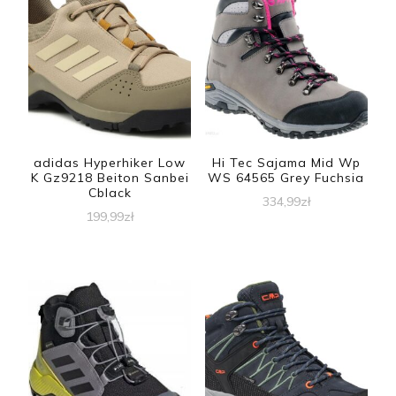
adidas Hyperhiker Low
Hi Tec Sajama Mid Wp
K Gz9218 Beiton Sanbei
WS 64565 Grey Fuchsia
Cblack
334,99
zł
199,99
zł