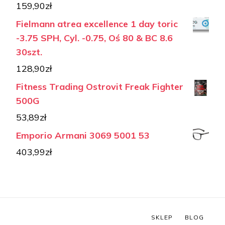
159,90
zł
Fielmann atrea excellence 1 day toric
-3.75 SPH, Cyl. -0.75, Oś 80 & BC 8.6
30szt.
128,90
zł
Fitness Trading Ostrovit Freak Fighter
500G
53,89
zł
Emporio Armani 3069 5001 53
403,99
zł
SKLEP
BLOG