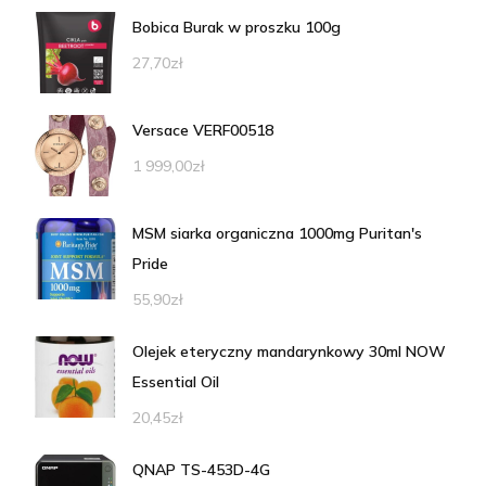
Bobica Burak w proszku 100g
27,70
zł
Versace VERF00518
1 999,00
zł
MSM siarka organiczna 1000mg Puritan's
Pride
55,90
zł
Olejek eteryczny mandarynkowy 30ml NOW
Essential Oil
20,45
zł
QNAP TS-453D-4G