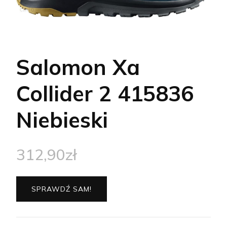
Salomon Xa
Collider 2 415836
Niebieski
312,90
zł
SPRAWDŹ SAM!