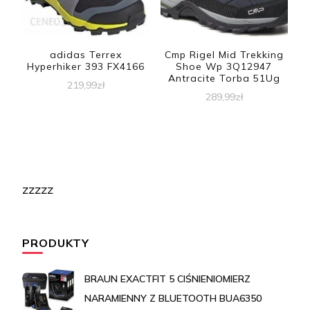
adidas Terrex
Cmp Rigel Mid Trekking
Hyperhiker 393 FX4166
Shoe Wp 3Q12947
Antracite Torba 51Ug
219,99
zł
289,99
zł
zzzzz
PRODUKTY
BRAUN EXACTFIT 5 CIŚNIENIOMIERZ
NARAMIENNY Z BLUETOOTH BUA6350