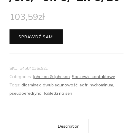
103,59
zł
SPRAWDŹ SAM!
SKU:
a4b84036c92c
Categories:
Johnson & Johnson
,
Soczewki kontaktowe
Tags:
diosminex
,
dwubiegunowość
,
egfr
,
hydrominum
,
pseudoefedryna
,
tabletki na sen
Description