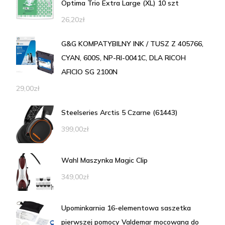
Optima Trio Extra Large (XL) 10 szt
26,20
zł
G&G KOMPATYBILNY INK / TUSZ Z 405766,
CYAN, 600S, NP-RI-0041C, DLA RICOH
AFICIO SG 2100N
29,00
zł
Steelseries Arctis 5 Czarne (61443)
399,00
zł
Wahl Maszynka Magic Clip
349,00
zł
Upominkarnia 16-elementowa saszetka
pierwszej pomocy Valdemar mocowana do