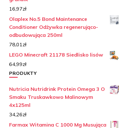
16,97
zł
Olaplex No.5 Bond Maintenance
Conditioner Odżywka regenerująco-
odbudowująca 250ml
78,01
zł
LEGO Minecraft 21178 Siedlisko lisów
64,99
zł
PRODUKTY
Nutricia Nutridrink Protein Omega 3 O
Smaku Truskawkowo Malinowym
4x125ml
34,26
zł
Farmax Witamina C 1000 Mg Musująca