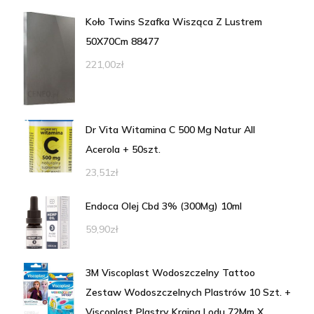
Koło Twins Szafka Wisząca Z Lustrem
50X70Cm 88477
221,00
zł
Dr Vita Witamina C 500 Mg Natur All
Acerola + 50szt.
23,51
zł
Endoca Olej Cbd 3% (300Mg) 10ml
59,90
zł
3M Viscoplast Wodoszczelny Tattoo
Zestaw Wodoszczelnych Plastrów 10 Szt. +
Viscoplast Plastry Kraina Lodu 72Mm X