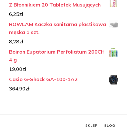
Z Błonnikiem 20 Tabletek Musujących
6,25
zł
ROWLAM Kaczka sanitarna plastikowa
męska 1 szt.
8,28
zł
Boiron Eupatorium Perfoliatum 200CH
4 g
19,00
zł
Casio G-Shock GA-100-1A2
364,90
zł
SKLEP
BLOG