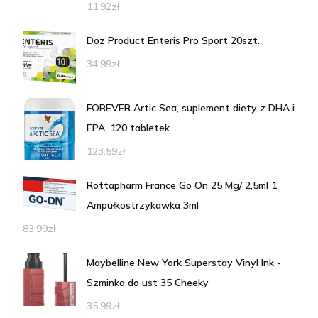
11,92
zł
Doz Product Enteris Pro Sport 20szt.
34,99
zł
FOREVER Artic Sea, suplement diety z DHA i
EPA, 120 tabletek
123,59
zł
Rottapharm France Go On 25 Mg/ 2,5ml 1
Ampułkostrzykawka 3ml
83,99
zł
Maybelline New York Superstay Vinyl Ink -
Szminka do ust 35 Cheeky
35,99
zł