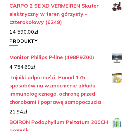
CARPO 2 SE XD VERMEIREN Skuter
elektryczny w teren górzysty -
czterokołowy (6249)
14 590,00
zł
PRODUKTY
Monitor Philips P-line (498P9Z00)
4 754,69
zł
Tajniki odporności. Ponad 175
sposobów na wzmocnienie układu
immunologicznego, ochronę przed
chorobami i poprawę samopoczucia
21,94
zł
BOIRON Podophyllum Peltatum 200CH
granulk