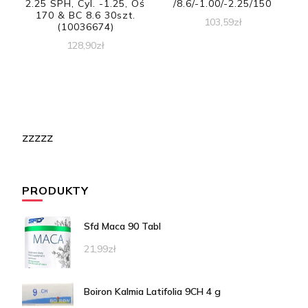
2.25 SPH, Cyl. -1.25, Oś
/8.6/-1.00/-2.25/150
170 & BC 8.6 30szt.
103,59
zł
(10036674)
128,90
zł
zzzzz
PRODUKTY
Sfd Maca 90 Tabl
21,99
zł
Boiron Kalmia Latifolia 9CH 4 g