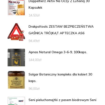
Doppelherz Aktiv Na Oczy Z Luteiną 30
Kapsułek
14,53
zł
Drakpoltools ZESTAW BEZPIECZEŃSTWA
GAŚNICA TRÓJKĄT APTECZKA AS6
94,49
zł
Apnas Natural Omega 3-6-9, 100kaps.
144,00
zł
Solgar Botaniczny kompleks dla kobiet 30
kaps.
96,00
zł
Seni pieluchomajtki z pasem biodrowym Seni