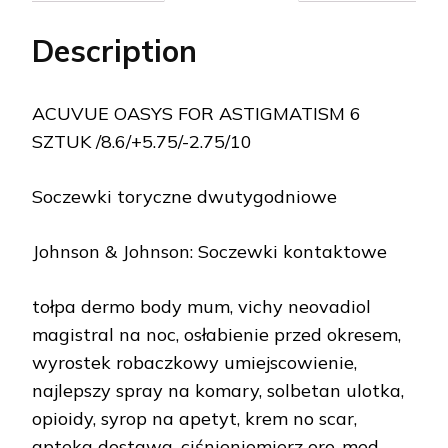
Description
ACUVUE OASYS FOR ASTIGMATISM 6
SZTUK /8.6/+5.75/-2.75/10
Soczewki toryczne dwutygodniowe
Johnson & Johnson: Soczewki kontaktowe
tołpa dermo body mum, vichy neovadiol
magistral na noc, osłabienie przed okresem,
wyrostek robaczkowy umiejscowienie,
najlepszy spray na komary, solbetan ulotka,
opioidy, syrop na apetyt, krem no scar,
apteka dostawa, ciśnieniomierz oro-med