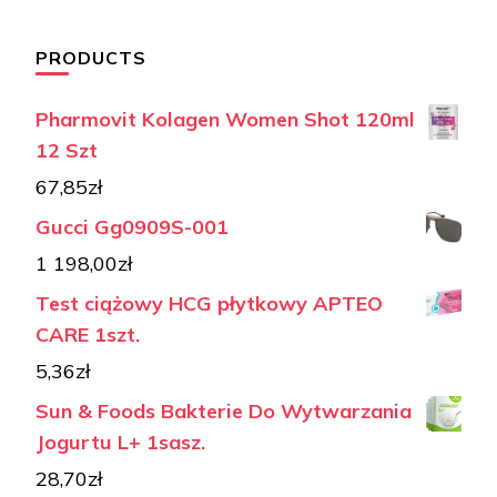
PRODUCTS
Pharmovit Kolagen Women Shot 120ml
12 Szt
67,85
zł
Gucci Gg0909S-001
1 198,00
zł
Test ciążowy HCG płytkowy APTEO
CARE 1szt.
5,36
zł
Sun & Foods Bakterie Do Wytwarzania
Jogurtu L+ 1sasz.
28,70
zł