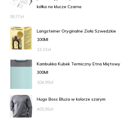
kółka na klucze Czarna
38,77
zł
Langsteiner Oryginalne Zioła Szwedzkie
100Ml
13,33
zł
Kambukka Kubek Termiczny Etna Miętowy
300Ml
104,99
zł
Hugo Boss Bluza w kolorze szarym
405,95
zł