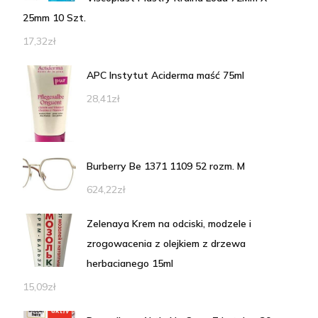
25mm 10 Szt.
17,32
zł
APC Instytut Aciderma maść 75ml
28,41
zł
Burberry Be 1371 1109 52 rozm. M
624,22
zł
Zelenaya Krem na odciski, modzele i
zrogowacenia z olejkiem z drzewa
herbacianego 15ml
15,09
zł