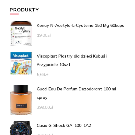
PRODUKTY
Kenay N-Acetylo-L-Cysteina 150 Mg 60kaps
19,00
zł
Viscoplast Plastry dla dzieci Kubuś i
Przyjaciele 10szt
5,68
zł
Gucci Eau De Parfum Dezodorant 100 ml
spray
399,00
zł
Casio G-Shock GA-100-1A2