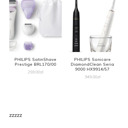
PHILIPS SatinShave
PHILIPS Sonicare
Prestige BRL170/00
DiamondClean Seria
9000 HX9914/57
259,00
zł
949,00
zł
zzzzz