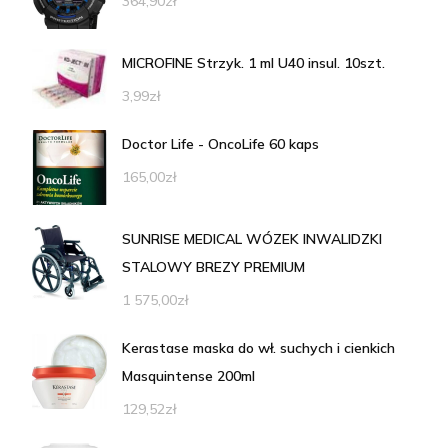
364,90
zł
MICROFINE Strzyk. 1 ml U40 insul. 10szt.
3,99
zł
Doctor Life - OncoLife 60 kaps
165,00
zł
SUNRISE MEDICAL WÓZEK INWALIDZKI
STALOWY BREZY PREMIUM
1 575,00
zł
Kerastase maska do wł. suchych i cienkich
Masquintense 200ml
129,52
zł