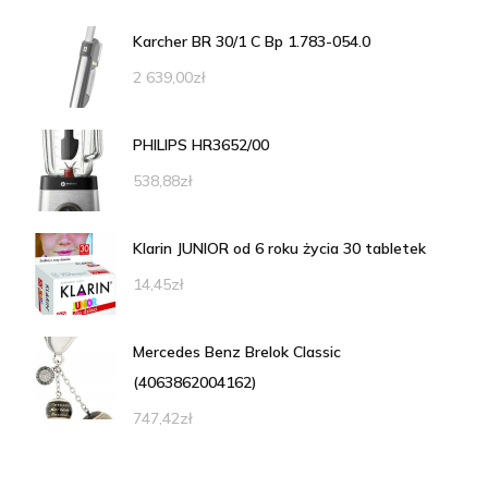
Karcher BR 30/1 C Bp 1.783-054.0
2 639,00
zł
PHILIPS HR3652/00
538,88
zł
Klarin JUNIOR od 6 roku życia 30 tabletek
14,45
zł
Mercedes Benz Brelok Classic
(4063862004162)
747,42
zł