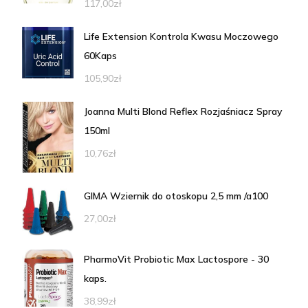
117,00
zł
Life Extension Kontrola Kwasu Moczowego
60Kaps
105,90
zł
Joanna Multi Blond Reflex Rozjaśniacz Spray
150ml
10,76
zł
GIMA Wziernik do otoskopu 2,5 mm /a100
27,00
zł
PharmoVit Probiotic Max Lactospore - 30
kaps.
38,99
zł