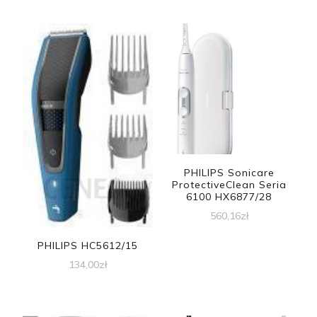
PHILIPS Sonicare
ProtectiveClean Seria
6100 HX6877/28
560,16
zł
PHILIPS HC5612/15
134,00
zł