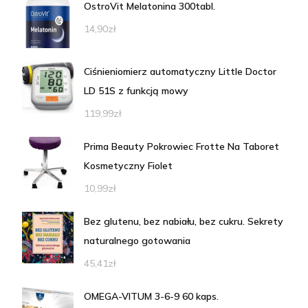
OstroVit Melatonina 300tabl.
14,90
zł
Ciśnieniomierz automatyczny Little Doctor
LD 51S z funkcją mowy
119,99
zł
Prima Beauty Pokrowiec Frotte Na Taboret
Kosmetyczny Fiolet
10,99
zł
Bez glutenu, bez nabiału, bez cukru. Sekrety
naturalnego gotowania
45,41
zł
OMEGA-VITUM 3-6-9 60 kaps.