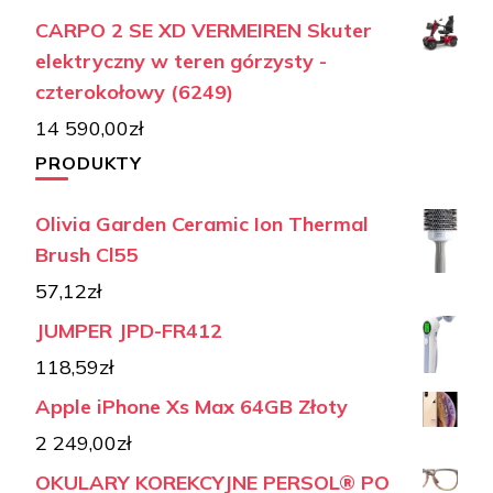
CARPO 2 SE XD VERMEIREN Skuter
elektryczny w teren górzysty -
czterokołowy (6249)
14 590,00
zł
PRODUKTY
Olivia Garden Ceramic Ion Thermal
Brush Cl55
57,12
zł
JUMPER JPD-FR412
118,59
zł
Apple iPhone Xs Max 64GB Złoty
2 249,00
zł
OKULARY KOREKCYJNE PERSOL® PO