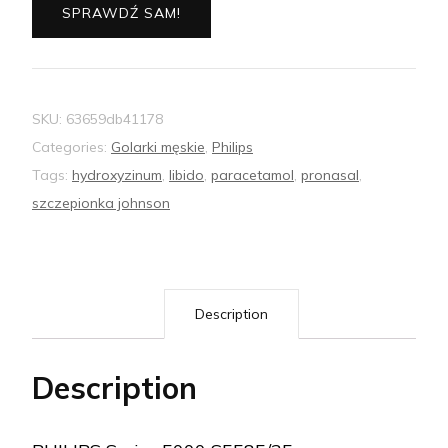
SPRAWDŹ SAM!
SKU:
63659db41178
Categories:
Golarki męskie
,
Philips
Tags:
hydroxyzinum
,
libido
,
paracetamol
,
pronasal
,
szczepionka johnson
Description
Description