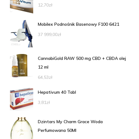
12,70
zł
Mobilex Podnośnik Basenowy F100 6421
37 999,00
zł
CannabiGold RAW 500 mg CBD + CBDA olej
12 ml
64,53
zł
Hepativum 40 Tabl
3,81
zł
Dzintars My Charm Grace Woda
Perfumowana 50Ml