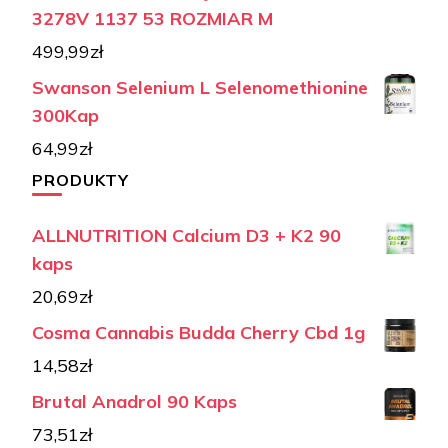
3278V 1137 53 ROZMIAR M
499,99
zł
Swanson Selenium L Selenomethionine
300Kap
64,99
zł
PRODUKTY
ALLNUTRITION Calcium D3 + K2 90
kaps
20,69
zł
Cosma Cannabis Budda Cherry Cbd 1g
14,58
zł
Brutal Anadrol 90 Kaps
73,51
zł