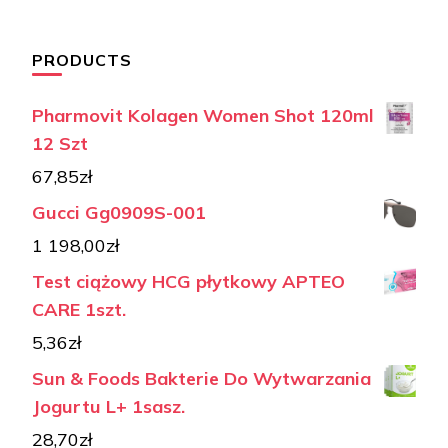
PRODUCTS
Pharmovit Kolagen Women Shot 120ml
12 Szt
67,85
zł
Gucci Gg0909S-001
1 198,00
zł
Test ciążowy HCG płytkowy APTEO
CARE 1szt.
5,36
zł
Sun & Foods Bakterie Do Wytwarzania
Jogurtu L+ 1sasz.
28,70
zł