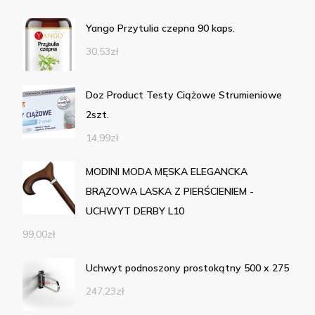
Yango Przytulia czepna 90 kaps.
30,53
zł
Doz Product Testy Ciążowe Strumieniowe
2szt.
14,99
zł
MODINI MODA MĘSKA ELEGANCKA
BRĄZOWA LASKA Z PIERŚCIENIEM -
UCHWYT DERBY L10
99,00
zł
Uchwyt podnoszony prostokątny 500 x 275
247,23
zł