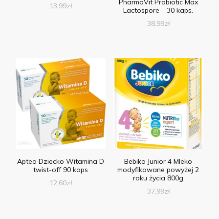
PharmoVit Probiotic Max
13,99
zł
Lactospore – 30 kaps.
38,99
zł
Apteo Dziecko Witamina D
Bebiko Junior 4 Mleko
twist-off 90 kaps
modyfikowane powyżej 2
roku życia 800g
12,60
zł
37,99
zł