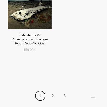
Katastrofa W
Przestworzach Escape
Room Sob-Nd 6Os
159,00
zł
→
1
2
3