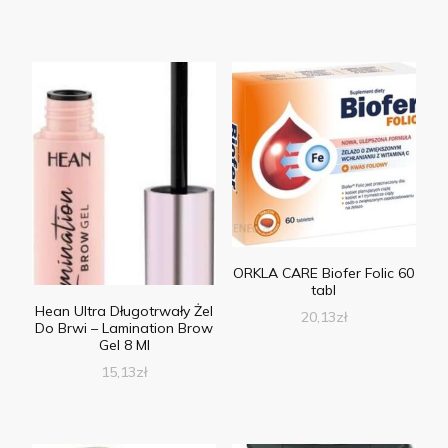
ORKLA CARE Biofer Folic 60
tabl
Hean Ultra Długotrwały Żel
20,13
zł
Do Brwi – Lamination Brow
Gel 8 Ml
15,13
zł