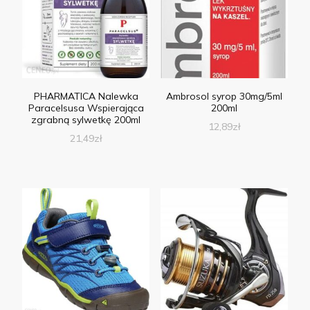
PHARMATICA Nalewka
Ambrosol syrop 30mg/5ml
Paracelsusa Wspierająca
200ml
zgrabną sylwetkę 200ml
12,89
zł
21,49
zł