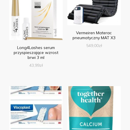
Vermeiren Materac
pneumatyczny MAT X3
549,00
zł
Long4Lashes serum
przyspieszające wzrost
brwi 3 ml
43,99
zł