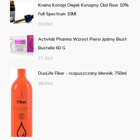
Kraina Konopi Olejek Konopny Cbd Raw 10%
Full Spectrum 10Ml
59,99
zł
Activlab Pharma Wzrost Piersi Jędrny Biust
Bustella 60 G
37,10
zł
DuoLife Fiber - rozpuszczany błonnik, 750ml
98,49
zł