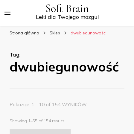
Soft Brain
Leki dla Twojego mózgu!
Strona główna
Sklep
dwubiegunowość
Tag
:
dwubiegunowość
Pokazuje: 1 - 10 of 154 WYNIKÓW
Showing 1–55 of 154 results