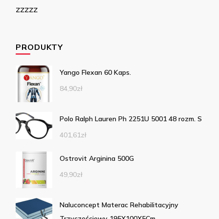
zzzzz
PRODUKTY
Yango Flexan 60 Kaps.
84,90
zł
Polo Ralph Lauren Ph 2251U 5001 48 rozm. S
401,61
zł
Ostrovit Arginina 500G
49,90
zł
Naluconcept Materac Rehabilitacyjny
Trzyczęściowy 195X100X5Cm