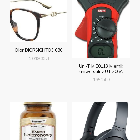
Dior DIORSIGHTO3 086
1 019,33
zł
Uni-T MIE0113 Miernik
uniwersalny UT 206A
195,24
zł