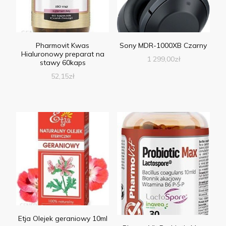
Pharmovit Kwas
Sony MDR-1000XB Czarny
Hialuronowy preparat na
1 299,00
zł
stawy 60kaps
52,15
zł
Etja Olejek geraniowy 10ml