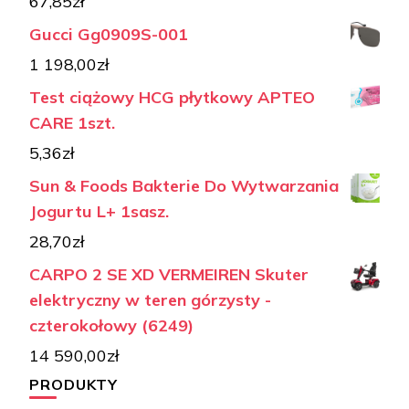
67,85
zł
Gucci Gg0909S-001
1 198,00
zł
Test ciążowy HCG płytkowy APTEO
CARE 1szt.
5,36
zł
Sun & Foods Bakterie Do Wytwarzania
Jogurtu L+ 1sasz.
28,70
zł
CARPO 2 SE XD VERMEIREN Skuter
elektryczny w teren górzysty -
czterokołowy (6249)
14 590,00
zł
PRODUKTY