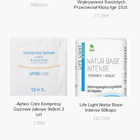
Wykrywania Swoistych
399,00
zł
Przeciwciał Klasy Ige 1Szt.
77,29
zł
Apteo Care Kompresy
Life Light Natur Base
Gazowe Jałowe 9x9cm 3
Intense 60kaps.
szt
112,70
zł
1,18
zł