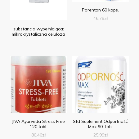
Parenton 60 kaps.
46,79
zł
substancja wypełniająca:
mikrokrystaliczna celuloza
JIVA Ayurveda Stress Free
Sfd Suplement Odportność
120 tabl.
Max 90 Tabl
80,40
zł
25,99
zł