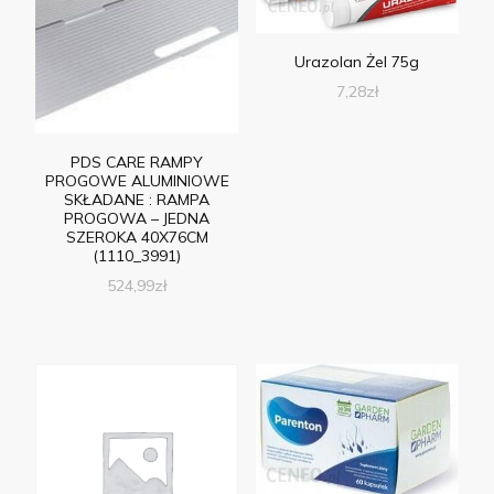
Urazolan Żel 75g
7,28
zł
PDS CARE RAMPY
PROGOWE ALUMINIOWE
SKŁADANE : RAMPA
PROGOWA – JEDNA
SZEROKA 40X76CM
(1110_3991)
524,99
zł