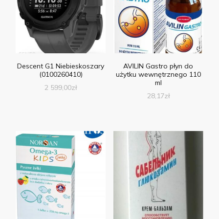
Descent G1 Niebieskoszary
AVILIN Gastro płyn do
(0100260410)
użytku wewnętrznego 110
ml
2 599,00
zł
28,17
zł