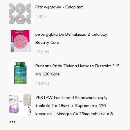
Filtr węglowy - Coloplast
1,80
zł
betergąbka Do Demakijażu Z Celulozy
Beauty Care
15,00
zł
Puritans Pride Zielona Herbata Ekstrakt 315
Mg 100 Kaps.
19,89
zł
ZESTAW Femibion 0 Planowanie ciąży
tabletki 2 x 28szt. + Supramen x 120
kapsułek + Maxigra Go 25mg tabletki x 8
szt.