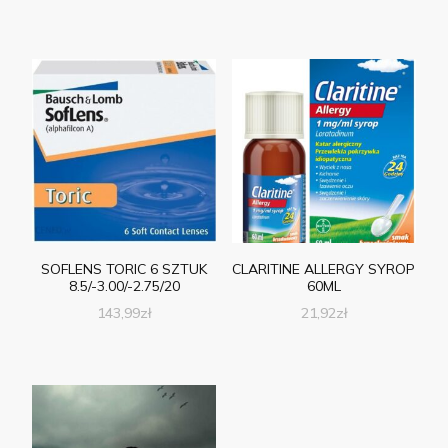
SOFLENS TORIC 6 SZTUK
CLARITINE ALLERGY SYROP
8.5/-3.00/-2.75/20
60ML
143,99
zł
21,92
zł