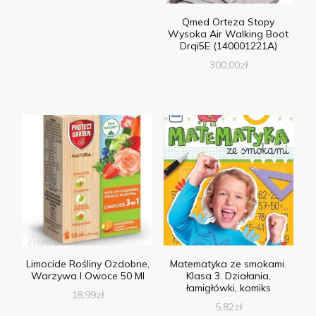
Qmed Orteza Stopy
Wysoka Air Walking Boot
Drqi5E (140001221A)
300,00
zł
Limocide Rośliny Ozdobne,
Matematyka ze smokami.
Warzywa I Owoce 50 Ml
Klasa 3. Działania,
łamigłówki, komiks
18,99
zł
5,82
zł