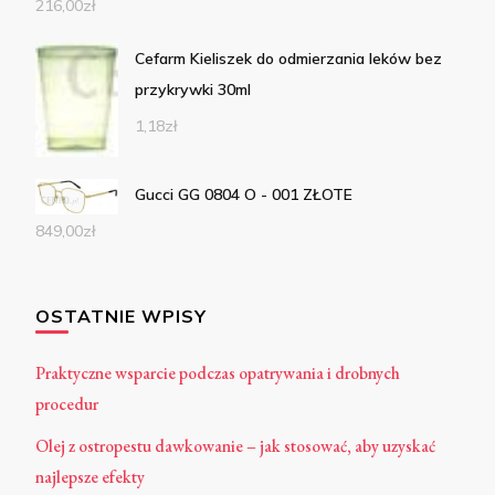
216,00
zł
Cefarm Kieliszek do odmierzania leków bez
przykrywki 30ml
1,18
zł
Gucci GG 0804 O - 001 ZŁOTE
849,00
zł
OSTATNIE WPISY
Praktyczne wsparcie podczas opatrywania i drobnych
procedur
Olej z ostropestu dawkowanie – jak stosować, aby uzyskać
najlepsze efekty