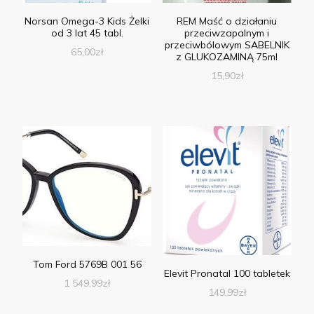
Norsan Omega-3 Kids Żelki
REM Maść o działaniu
od 3 lat 45 tabl.
przeciwzapalnym i
przeciwbólowym SABELNIK
65,00
zł
z GLUKOZAMINĄ 75ml
15,90
zł
Tom Ford 5769B 001 56
Elevit Pronatal 100 tabletek
1 549,99
zł
149,99
zł