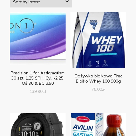
Precision 1 for Astigmatism
Odżywka białkowa Trec
30 szt. 1.25 SPH, Cyl. -2.25,
Białko Whey 100 900g
Oś 90 & BC 8.50
75,00
zł
139,90
zł