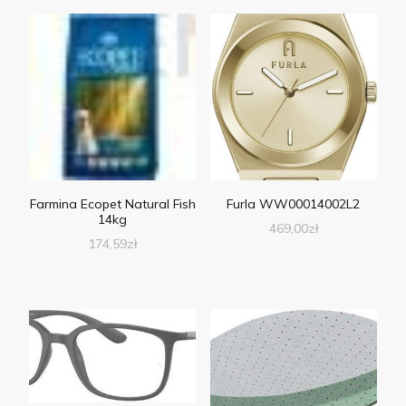
Farmina Ecopet Natural Fish
Furla WW00014002L2
14kg
469,00
zł
174,59
zł