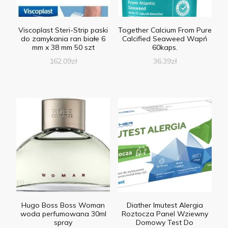
Viscoplast Steri-Strip paski
Together Calcium From Pure
do zamykania ran białe 6
Calcified Seaweed Wapń
mm x 38 mm 50 szt
60kaps.
162,09
zł
36,39
zł
Hugo Boss Boss Woman
Diather Imutest Alergia
woda perfumowana 30ml
Roztocza Panel Wziewny
spray
Domowy Test Do