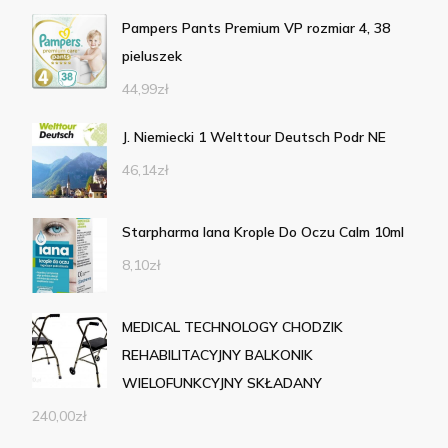
Pampers Pants Premium VP rozmiar 4, 38
pieluszek
44,99
zł
J. Niemiecki 1 Welttour Deutsch Podr NE
46,14
zł
Starpharma Iana Krople Do Oczu Calm 10ml
8,10
zł
MEDICAL TECHNOLOGY CHODZIK
REHABILITACYJNY BALKONIK
WIELOFUNKCYJNY SKŁADANY
240,00
zł