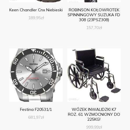
Keen Chandler Cnx Niebieski
ROBINSON KOŁOWROTEK
SPINNINGOWY SUZUKA FD
189,95
zł
308 (23PSZ308)
157,70
zł
Festina F20531/1
WÓZEK INWALIDZKI K7
ROZ. 61 WZMOCNIONY DO
681,97
zł
225KG!
999,99
zł