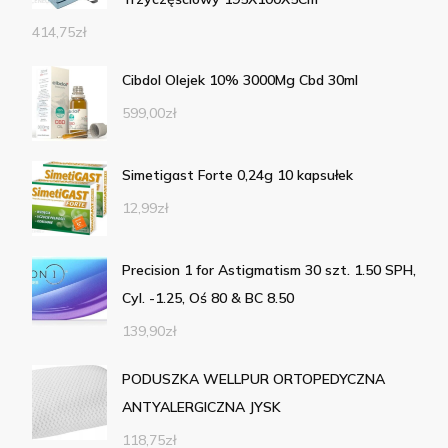
414,75
zł
Cibdol Olejek 10% 3000Mg Cbd 30ml
599,00
zł
Simetigast Forte 0,24g 10 kapsułek
12,99
zł
Precision 1 for Astigmatism 30 szt. 1.50 SPH,
Cyl. -1.25, Oś 80 & BC 8.50
139,90
zł
PODUSZKA WELLPUR ORTOPEDYCZNA
ANTYALERGICZNA JYSK
118,75
zł