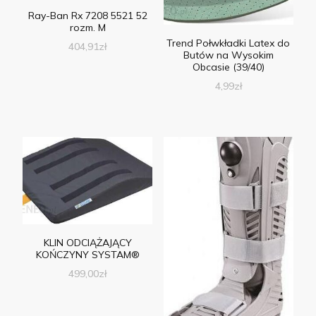
Ray-Ban Rx 7208 5521 52
rozm. M
Trend Połwkładki Latex do
404,91
zł
Butów na Wysokim
Obcasie (39/40)
4,99
zł
KLIN ODCIĄŻAJĄCY
KOŃCZYNY SYSTAM®
499,00
zł