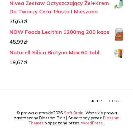
Nivea Zestaw Oczyszczający Żel+Krem
Do Twarzy Cera Tłusta I Mieszana
35,63
zł
NOW Foods Lecithin 1200mg 200 kaps
48,99
zł
Naturell Silica Biotyna Max 60 tabl.
19,67
zł
SKLEP
BLOG
© prawa autorskie2026
Soft Brain
. Wszelkie prawa
zastrzeżone.
Blossom PinIt | Stworzony przez
Blossom
Themes
.Napędzane przez
WordPress
.