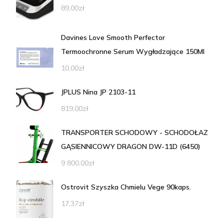
89,00
zł
Davines Love Smooth Perfector
Termoochronne Serum Wygładzające 150Ml
10,00
zł
JPLUS Nina JP 2103-11
819,00
zł
TRANSPORTER SCHODOWY - SCHODOŁAZ
GĄSIENNICOWY DRAGON DW-11D (6450)
9 800,00
zł
Ostrovit Szyszka Chmielu Vege 90kaps.
17,37
zł