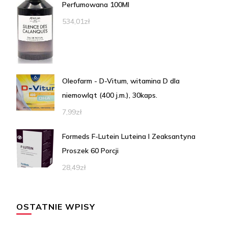
Perfumowana 100Ml
534,01
zł
Oleofarm - D-Vitum, witamina D dla
niemowląt (400 j.m.), 30kaps.
7,99
zł
Formeds F-Lutein Luteina I Zeaksantyna
Proszek 60 Porcji
28,49
zł
OSTATNIE WPISY