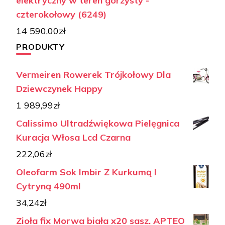
elektryczny w teren górzysty -
czterokołowy (6249)
14 590,00
zł
PRODUKTY
Vermeiren Rowerek Trójkołowy Dla
Dziewczynek Happy
1 989,99
zł
Calissimo Ultradźwiękowa Pielęgnica
Kuracja Włosa Lcd Czarna
222,06
zł
Oleofarm Sok Imbir Z Kurkumą I
Cytryną 490ml
34,24
zł
Zioła fix Morwa biała x20 sasz. APTEO