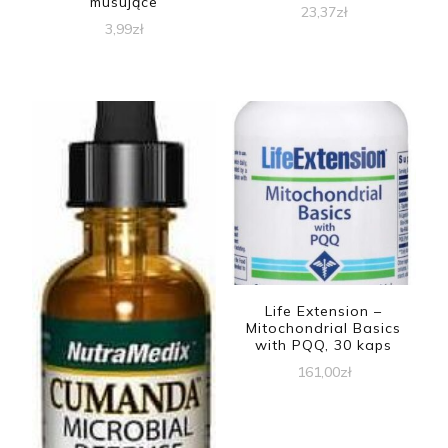
musujące
23,37
zł
3,99
zł
Life Extension –
Mitochondrial Basics
with PQQ, 30 kaps
161,00
zł