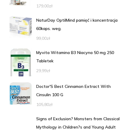
179,00
zł
NaturDay OptiIMind pamięć i koncentracja
60kaps. weg.
99,00
zł
Myvita Witamina B3 Niacyna 50 mg 250
Tabletek
29,99
zł
Doctor'S Best Cinnamon Extract With
Cinsulin 100 G
105,80
zł
Signs of Exclusion? Monsters from Classical
Mythology in Children?s and Young Adult