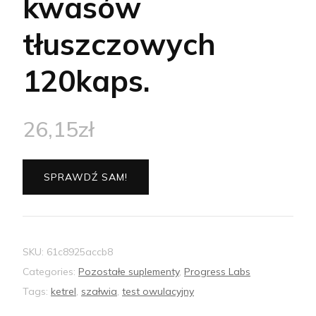
kwasów
tłuszczowych
120kaps.
26,15
zł
SPRAWDŹ SAM!
SKU:
61c8925accb8
Categories:
Pozostałe suplementy
,
Progress Labs
Tags:
ketrel
,
szałwia
,
test owulacyjny