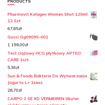
PRODUCTS
Pharmovit Kolagen Women Shot 120ml
12 Szt
67,85
zł
Gucci Gg0909S-001
1 198,00
zł
Test ciążowy HCG płytkowy APTEO
CARE 1szt.
5,36
zł
Sun & Foods Bakterie Do Wytwarzania
Jogurtu L+ 1sasz.
28,70
zł
CARPO 2 SE XD VERMEIREN Skuter