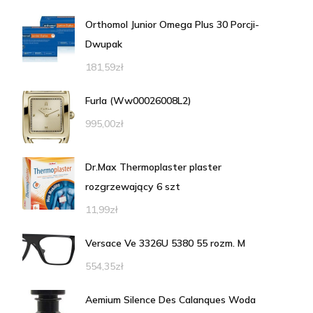
Orthomol Junior Omega Plus 30 Porcji-
Dwupak
181,59
zł
Furla (Ww00026008L2)
995,00
zł
Dr.Max Thermoplaster plaster
rozgrzewający 6 szt
11,99
zł
Versace Ve 3326U 5380 55 rozm. M
554,35
zł
Aemium Silence Des Calanques Woda