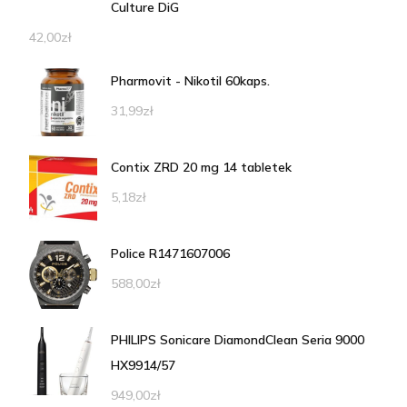
Culture DiG
42,00
zł
Pharmovit - Nikotil 60kaps.
31,99
zł
Contix ZRD 20 mg 14 tabletek
5,18
zł
Police R1471607006
588,00
zł
PHILIPS Sonicare DiamondClean Seria 9000
HX9914/57
949,00
zł