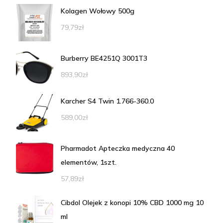
Kolagen Wołowy 500g
79,79
zł
Burberry BE4251Q 3001T3
893,90
zł
Karcher S4 Twin 1.766-360.0
589,00
zł
Pharmadot Apteczka medyczna 40
elementów, 1szt.
57,89
zł
Cibdol Olejek z konopi 10% CBD 1000 mg 10
ml