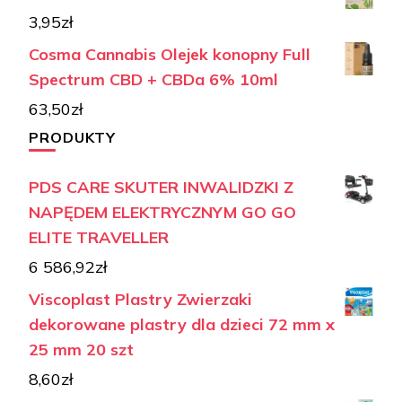
3,95
zł
Cosma Cannabis Olejek konopny Full
Spectrum CBD + CBDa 6% 10ml
63,50
zł
PRODUKTY
PDS CARE SKUTER INWALIDZKI Z
NAPĘDEM ELEKTRYCZNYM GO GO
ELITE TRAVELLER
6 586,92
zł
Viscoplast Plastry Zwierzaki
dekorowane plastry dla dzieci 72 mm x
25 mm 20 szt
8,60
zł