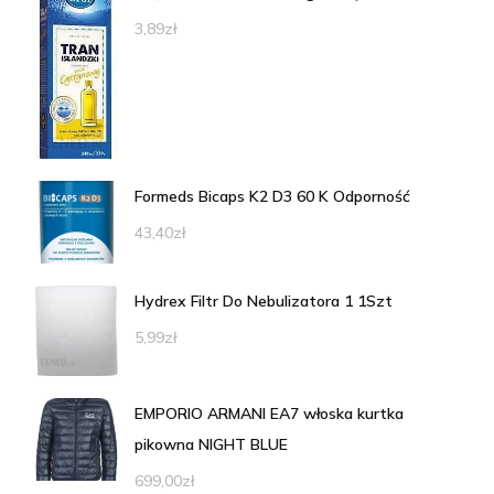
3,89
zł
Formeds Bicaps K2 D3 60 K Odporność
43,40
zł
Hydrex Filtr Do Nebulizatora 1 1Szt
5,99
zł
EMPORIO ARMANI EA7 włoska kurtka
pikowna NIGHT BLUE
699,00
zł