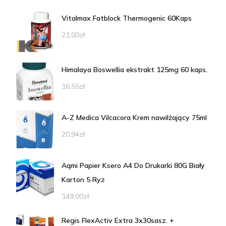
Vitalmax Fatblock Thermogenic 60Kaps
21,00
zł
Himalaya Boswellia ekstrakt 125mg 60 kaps.
16,55
zł
A-Z Medica Vilcacora Krem nawilżający 75ml
20,94
zł
Aqmi Papier Ksero A4 Do Drukarki 80G Biały
Karton 5 Ryz
149,00
zł
Regis FlexActiv Extra 3x30sasz. +