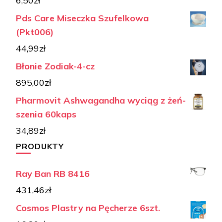
6,50
zł
Pds Care Miseczka Szufelkowa
(Pkt006)
44,99
zł
Błonie Zodiak-4-cz
895,00
zł
Pharmovit Ashwagandha wyciąg z żeń-
szenia 60kaps
34,89
zł
PRODUKTY
Ray Ban RB 8416
431,46
zł
Cosmos Plastry na Pęcherze 6szt.