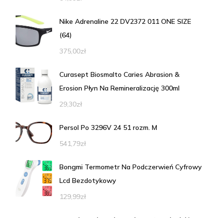
Nike Adrenaline 22 DV2372 011 ONE SIZE
(64)
375,00
zł
Curasept Biosmalto Caries Abrasion &
Erosion Płyn Na Remineralizację 300ml
29,30
zł
Persol Po 3296V 24 51 rozm. M
541,79
zł
Bongmi Termometr Na Podczerwień Cyfrowy
Lcd Bezdotykowy
129,99
zł