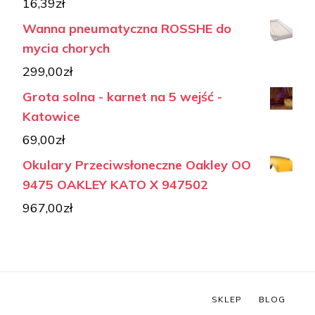
16,39
zł
Wanna pneumatyczna ROSSHE do
mycia chorych
299,00
zł
Grota solna - karnet na 5 wejść -
Katowice
69,00
zł
Okulary Przeciwsłoneczne Oakley OO
9475 OAKLEY KATO X 947502
967,00
zł
SKLEP
BLOG