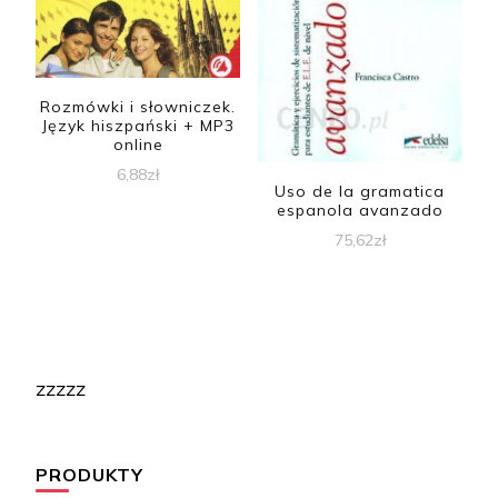
Rozmówki i słowniczek.
Język hiszpański + MP3
online
6,88
zł
Uso de la gramatica
espanola avanzado
75,62
zł
zzzzz
PRODUKTY