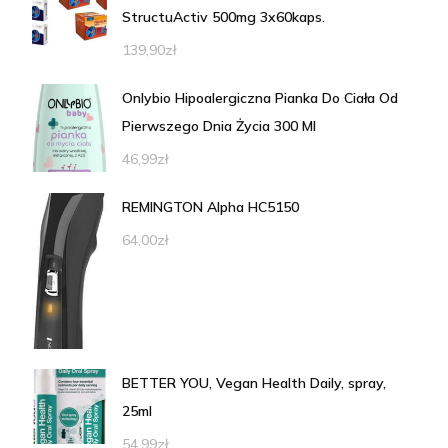
StructuActiv 500mg 3x60kaps.
139,90
zł
Onlybio Hipoalergiczna Pianka Do Ciała Od
Pierwszego Dnia Życia 300 Ml
46,99
zł
REMINGTON Alpha HC5150
64,00
zł
BETTER YOU, Vegan Health Daily, spray,
25ml
54,99
zł