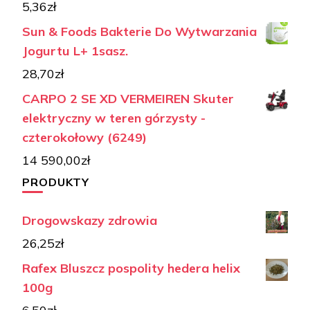
5,36
zł
Sun & Foods Bakterie Do Wytwarzania
Jogurtu L+ 1sasz.
28,70
zł
CARPO 2 SE XD VERMEIREN Skuter
elektryczny w teren górzysty -
czterokołowy (6249)
14 590,00
zł
PRODUKTY
Drogowskazy zdrowia
26,25
zł
Rafex Bluszcz pospolity hedera helix
100g