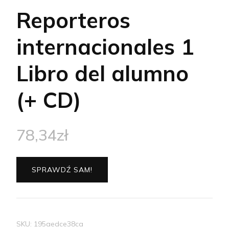
Reporteros
internacionales 1
Libro del alumno
(+ CD)
78,34
zł
SPRAWDŹ SAM!
SKU:
195aedce38ca