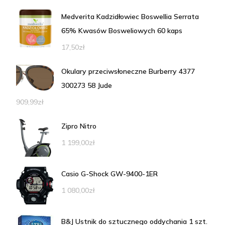
Medverita Kadzidłowiec Boswellia Serrata
65% Kwasów Bosweliowych 60 kaps
17,50
zł
Okulary przeciwsłoneczne Burberry 4377
300273 58 Jude
909,99
zł
Zipro Nitro
1 199,00
zł
Casio G-Shock GW-9400-1ER
1 080,00
zł
B&J Ustnik do sztucznego oddychania 1 szt.