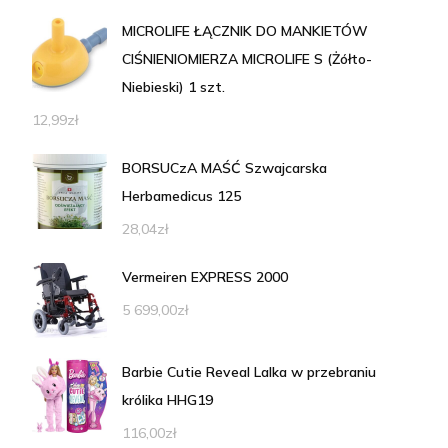
MICROLIFE ŁĄCZNIK DO MANKIETÓW
CIŚNIENIOMIERZA MICROLIFE S (Żółto-
Niebieski) 1 szt.
12,99
zł
BORSUCzA MAŚĆ Szwajcarska
Herbamedicus 125
28,04
zł
Vermeiren EXPRESS 2000
5 699,00
zł
Barbie Cutie Reveal Lalka w przebraniu
królika HHG19
116,00
zł