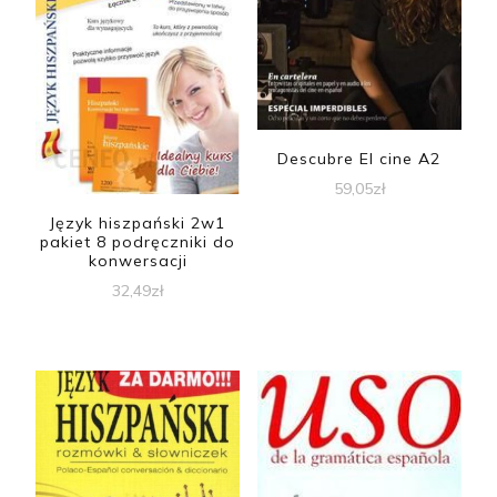
Descubre El cine A2
59,05
zł
Język hiszpański 2w1
pakiet 8 podręczniki do
konwersacji
32,49
zł