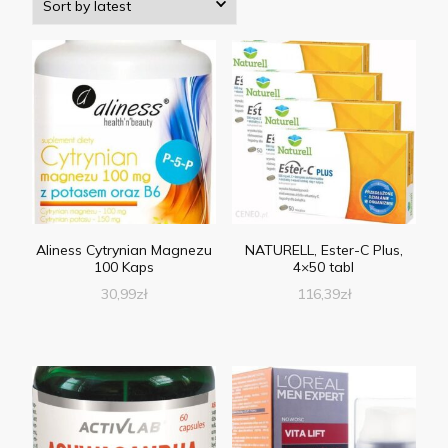
Aliness Cytrynian Magnezu
NATURELL, Ester-C Plus,
100 Kaps
4×50 tabl
30,99
zł
116,39
zł