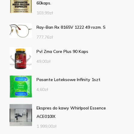
60kaps.
103,99
zł
Ray-Ban Rx 8165V 1222 49 rozm. S
777,76
zł
Pvl Zma Core Plus 90 Kaps
49,00
zł
Pasante Lateksowe Infinity 1szt
4,60
zł
Ekspres do kawy Whirlpool Essence
ACE010IX
1 999,00
zł