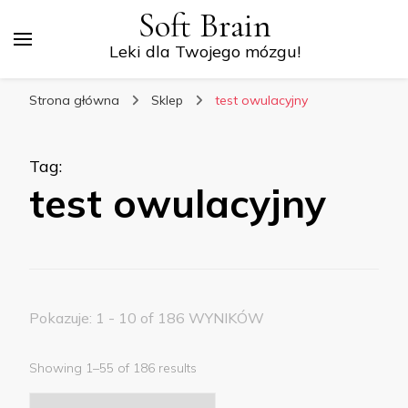
Soft Brain
Leki dla Twojego mózgu!
Strona główna
Sklep
test owulacyjny
Tag
:
test owulacyjny
Pokazuje: 1 - 10 of 186 WYNIKÓW
Showing 1–55 of 186 results