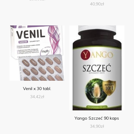
40,90
zł
Venil x 30 tabl.
34,42
zł
Yango Szczeć 90 kaps
34,90
zł