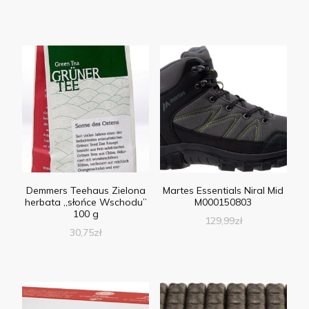
Demmers Teehaus Zielona
Martes Essentials Niral Mid
herbata „słońce Wschodu”
M000150803
100 g
129,99
zł
30,75
zł