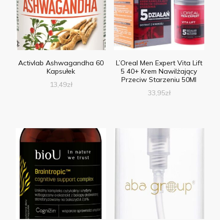
Activlab Ashwagandha 60
L’Oreal Men Expert Vita Lift
Kapsułek
5 40+ Krem Nawilżający
Przeciw Starzeniu 50Ml
13,49
zł
33,95
zł