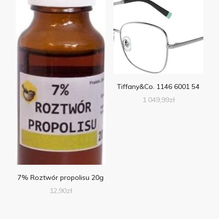
Tiffany&Co. 1146 6001 54
1 049,99
zł
7% Roztwór propolisu 20g
12,90
zł