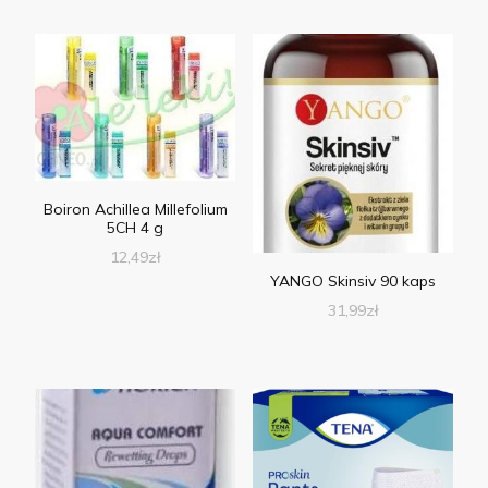
Boiron Achillea Millefolium
5CH 4 g
12,49
zł
YANGO Skinsiv 90 kaps
31,99
zł