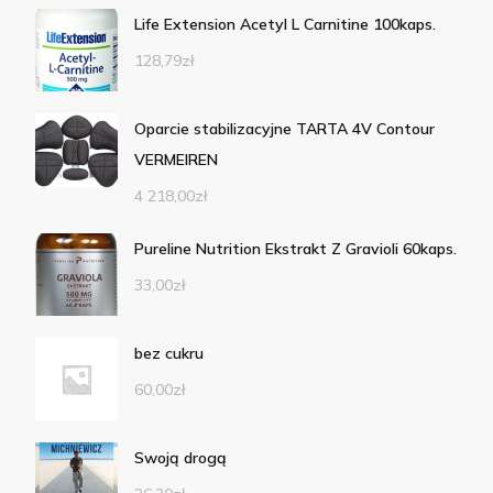
Life Extension Acetyl L Carnitine 100kaps.
128,79
zł
Oparcie stabilizacyjne TARTA 4V Contour
VERMEIREN
4 218,00
zł
Pureline Nutrition Ekstrakt Z Gravioli 60kaps.
33,00
zł
bez cukru
60,00
zł
Swoją drogą