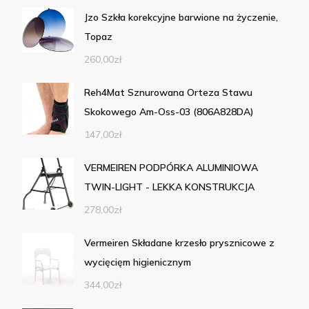
Jzo Szkła korekcyjne barwione na życzenie,
Topaz
260,00
zł
Reh4Mat Sznurowana Orteza Stawu
Skokowego Am-Oss-03 (806A828DA)
147,00
zł
VERMEIREN PODPÓRKA ALUMINIOWA
TWIN-LIGHT - LEKKA KONSTRUKCJA
278,00
zł
Vermeiren Składane krzesło prysznicowe z
wycięcięm higienicznym
344,00
zł