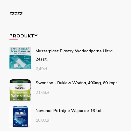
zzzzz
PRODUKTY
Masterplast Plastry Wodoodporne Ultra
24szt.
6,49
zł
Swanson - Rukiew Wodna, 400mg, 60 kaps
21,68
zł
Novanoc Potrójne Wsparcie 16 tabl.
18,80
zł