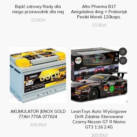
Bądź zdrowy Rady dla
Alto Pharma B17
niego przewodnik dla niej
Amigdalina 4mg + Prebiotyk
Pestki Moreli 120kaps.
23,60
zł
33,90
zł
AKUMULATOR JENOX GOLD
LeanToys Auto Wyścigowe
77AH 770A 077624
Drift Zdalnie Sterowane
Czarny Nissan GT R Nismo
309,99
zł
GT3 1:16 2.4G
160,89
zł