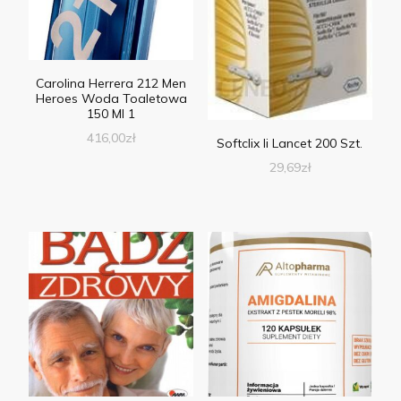
Carolina Herrera 212 Men
Heroes Woda Toaletowa
150 Ml 1
416,00
zł
Softclix Ii Lancet 200 Szt.
29,69
zł