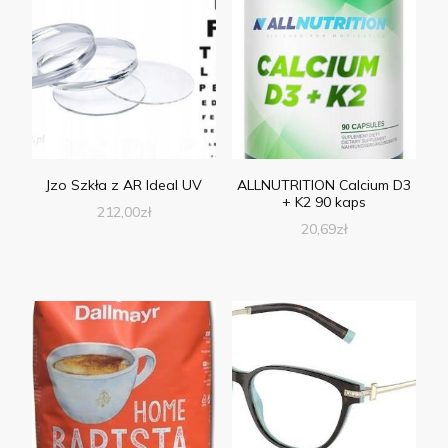
Jzo Szkła z AR Ideal UV
ALLNUTRITION Calcium D3
+ K2 90 kaps
212,00
zł
20,69
zł