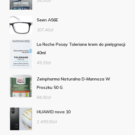
26,30
zł
Seen A56E
107,46
zł
La Roche Posay Toleriane krem do pielęgnacji
40ml
49,19
zł
Zeinpharma Naturalna D-Mannoza W
Proszku 50 G
84,00
zł
HUAWEI nova 10
2 499,00
zł