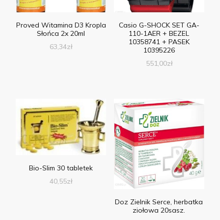
Proved Witamina D3 Kropla
Casio G-SHOCK SET GA-
Słońca 2x 20ml
110-1AER + BEZEL
10358741 + PASEK
63,34
zł
10395226
551,00
zł
Bio-Slim 30 tabletek
40,55
zł
Doz Zielnik Serce, herbatka
ziołowa 20sasz.