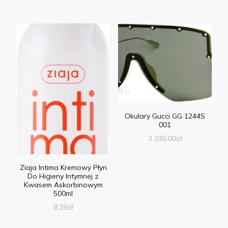
Okulary Gucci GG 1244S
001
3 330,00
zł
Ziaja Intima Kremowy Płyn
Do Higieny Intymnej z
Kwasem Askorbinowym
500ml
8,29
zł