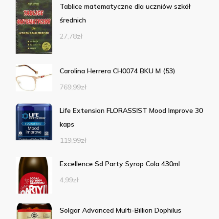
Tablice matematyczne dla uczniów szkół
średnich
27,78
zł
Carolina Herrera CH0074 BKU M (53)
769,99
zł
Life Extension FLORASSIST Mood Improve 30
kaps
119,99
zł
Excellence Sd Party Syrop Cola 430ml
4,99
zł
Solgar Advanced Multi-Billion Dophilus