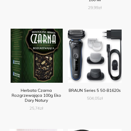
29,99
zł
Herbata Czarna
BRAUN Series 5 50-B1620s
Rozgrzewająca 100g Eko
504,05
zł
Dary Natury
25,74
zł