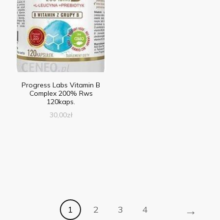
Progress Labs Vitamin B
Complex 200% Rws
120kaps.
30,00
zł
→
1
2
3
4