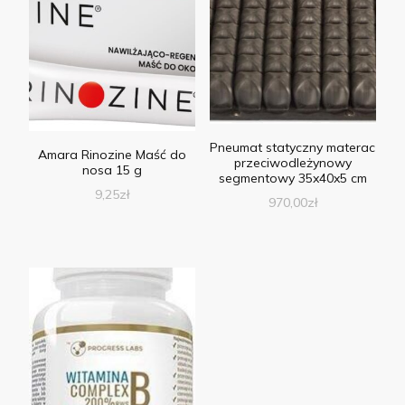
Pneumat statyczny materac
Amara Rinozine Maść do
przeciwodleżynowy
nosa 15 g
segmentowy 35x40x5 cm
9,25
zł
970,00
zł