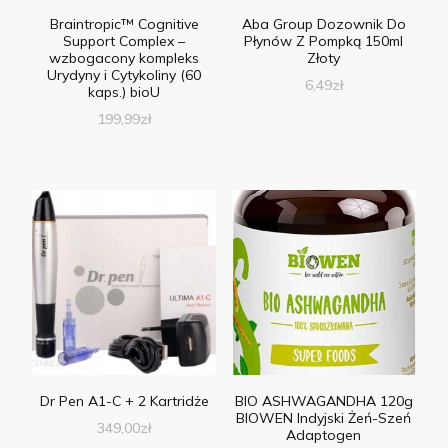
Braintropic™ Cognitive
Aba Group Dozownik Do
Support Complex –
Płynów Z Pompką 150ml
wzbogacony kompleks
Złoty
Urydyny i Cytykoliny (60
6,49
zł
kaps.) bioU
199,99
zł
Dr Pen A1-C + 2 Kartridże
BIO ASHWAGANDHA 120g
BIOWEN Indyjski Żeń-Szeń
349,00
zł
Adaptogen