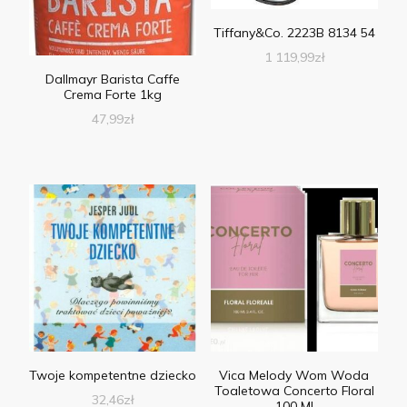
Tiffany&Co. 2223B 8134 54
1 119,99
zł
Dallmayr Barista Caffe
Crema Forte 1kg
47,99
zł
Twoje kompetentne dziecko
Vica Melody Wom Woda
Toaletowa Concerto Floral
32,46
zł
100 Ml