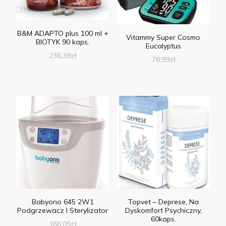
B&M ADAPTO plus 100 ml +
Vitammy Super Cosmo
BIOTYK 90 kaps.
Eucalyptus
236,39
zł
78,99
zł
Babyono 645 2W1
Topvet – Deprese, Na
Podgrzewacz I Sterylizator
Dyskomfort Psychiczny,
60kaps.
166,05
zł