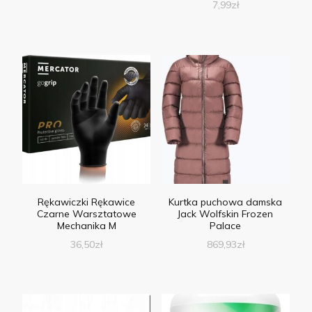
7,99
zł
Rękawiczki Rękawice
Kurtka puchowa damska
Czarne Warsztatowe
Jack Wolfskin Frozen
Mechanika M
Palace
36,50
zł
869,93
zł