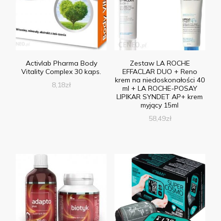
Activlab Pharma Body
Zestaw LA ROCHE
Vitality Complex 30 kaps.
EFFACLAR DUO + Reno
krem na niedoskonałości 40
8,18
zł
ml + LA ROCHE-POSAY
LIPIKAR SYNDET AP+ krem
myjący 15ml
58,49
zł