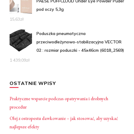
PAESE PUFFCLOUD Under Eye Powder Puder
pod oczy 5,3g
15,63
zł
Poduszka pneumatyczna
przeciwodleżynowo-stabilizacyjna VECTOR
02 : rozmiar poduszki - 45x46cm (6018_2569)
1 439,09
zł
OSTATNIE WPISY
Praktyczne wsparcie podczas opatrywania i drobnych
procedur
Olej z ostropestu dawkowanie – jak stosować, aby uzyskać
najlepsze efekty