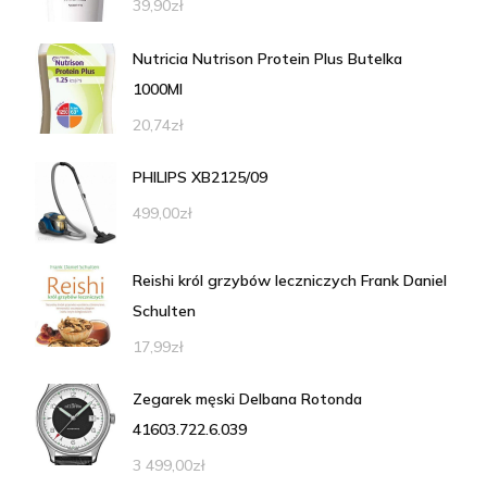
39,90
zł
Nutricia Nutrison Protein Plus Butelka
1000Ml
20,74
zł
PHILIPS XB2125/09
499,00
zł
Reishi król grzybów leczniczych Frank Daniel
Schulten
17,99
zł
Zegarek męski Delbana Rotonda
41603.722.6.039
3 499,00
zł