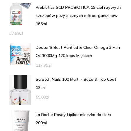
Probiotics SCD PROBIOTICA 19 ziół i żywych
szczepów pożytecznych mikroorganizmów
165ml
37,99
zł
Doctor'S Best Purified & Clear Omega 3 Fish
Oil 1000Mg 120 kaps Miękkich
117,99
zł
Scratch Nails 100 Multi - Baza & Top Coat
12 ml
59,00
zł
La Roche Posay Lipikar mleczko do ciała
200ml