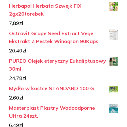
Herbapol Herbata Szwejk FIX
2gx20torebek
7,89
zł
Ostrovit Grape Seed Extract Vege
Ekstrakt Z Pestek Winogron 90Kaps.
20,40
zł
PUREO Olejek eteryczny Eukaliptusowy
30ml
24,78
zł
Mydło w kostce STANDARD 100 G
2,60
zł
Masterplast Plastry Wodoodporne
Ultra 24szt.
6,49
zł