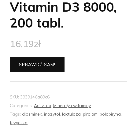
Vitamin D3 8000,
200 tabl.
16,19
zł
SPRAWDŹ SAM!
SKU:
3939146a89c6
Categories:
ActivLab
,
Minerały i witaminy
Tags:
diosminex
,
inozytol
,
laktuloza
,
pirolam
,
polopiryna
,
tężyczka