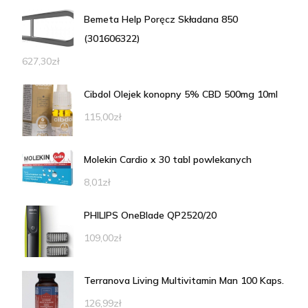
Bemeta Help Poręcz Składana 850
(301606322)
627,30
zł
Cibdol Olejek konopny 5% CBD 500mg 10ml
115,00
zł
Molekin Cardio x 30 tabl powlekanych
8,01
zł
PHILIPS OneBlade QP2520/20
109,00
zł
Terranova Living Multivitamin Man 100 Kaps.
126,99
zł