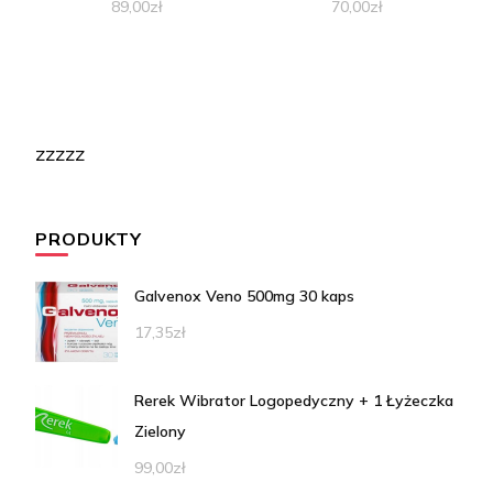
89,00
zł
70,00
zł
zzzzz
PRODUKTY
Galvenox Veno 500mg 30 kaps
17,35
zł
Rerek Wibrator Logopedyczny + 1 Łyżeczka
Zielony
99,00
zł