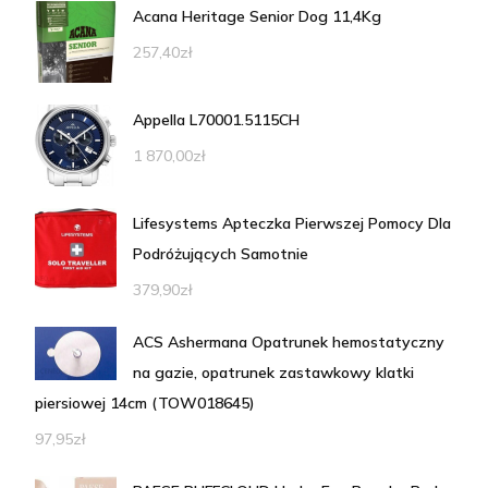
Acana Heritage Senior Dog 11,4Kg
257,40
zł
Appella L70001.5115CH
1 870,00
zł
Lifesystems Apteczka Pierwszej Pomocy Dla
Podróżujących Samotnie
379,90
zł
ACS Ashermana Opatrunek hemostatyczny
na gazie, opatrunek zastawkowy klatki
piersiowej 14cm (TOW018645)
97,95
zł