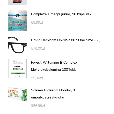
Complete Omega Junior, 90 kapsułek
69,99
zł
David Beckham Db7052 807 One Size (53)
570,00
zł
Forest Witamina B Complex
Metylokobalamina 100Tabl.
59,90
zł
Solinea Hialurom Hondro, 1
ampułkostrzykawka
356,99
zł