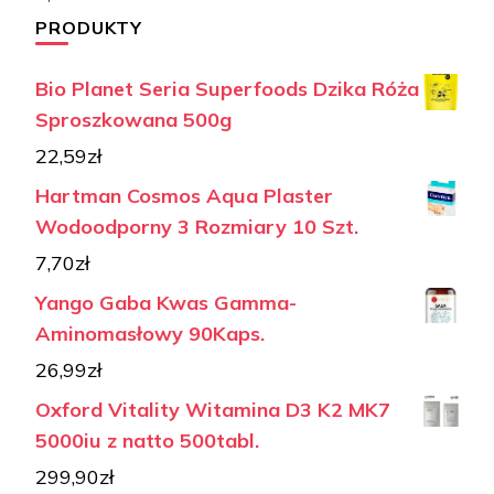
PRODUKTY
Bio Planet Seria Superfoods Dzika Róża
Sproszkowana 500g
22,59
zł
Hartman Cosmos Aqua Plaster
Wodoodporny 3 Rozmiary 10 Szt.
7,70
zł
Yango Gaba Kwas Gamma-
Aminomasłowy 90Kaps.
26,99
zł
Oxford Vitality Witamina D3 K2 MK7
5000iu z natto 500tabl.
299,90
zł