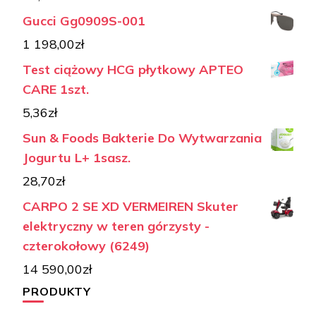
Gucci Gg0909S-001
1 198,00
zł
Test ciążowy HCG płytkowy APTEO
CARE 1szt.
5,36
zł
Sun & Foods Bakterie Do Wytwarzania
Jogurtu L+ 1sasz.
28,70
zł
CARPO 2 SE XD VERMEIREN Skuter
elektryczny w teren górzysty -
czterokołowy (6249)
14 590,00
zł
PRODUKTY