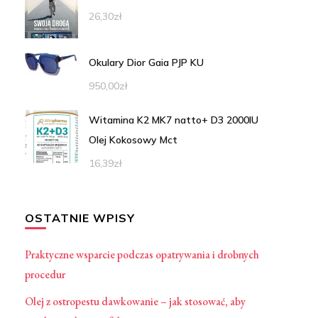
26,30
zł
Okulary Dior Gaia PJP KU
950,00
zł
Witamina K2 MK7 natto+ D3 2000IU
Olej Kokosowy Mct
16,39
zł
OSTATNIE WPISY
Praktyczne wsparcie podczas opatrywania i drobnych
procedur
Olej z ostropestu dawkowanie – jak stosować, aby