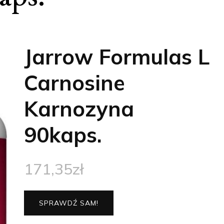
Jarrow Formulas L
Carnosine
Karnozyna
90kaps.
171,35
zł
SPRAWDŹ SAM!