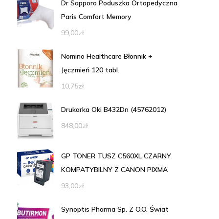
Dr Sapporo Poduszka Ortopedyczna
Paris Comfort Memory
99,00
zł
Nomino Healthcare Błonnik +
Jęczmień 120 tabl.
10,75
zł
Drukarka Oki B432Dn (45762012)
848,00
zł
GP TONER TUSZ C560XL CZARNY
KOMPATYBILNY Z CANON PIXMA
93,00
zł
Synoptis Pharma Sp. Z O.O. Świat