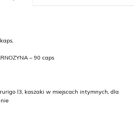
kaps.
RNOZYNA – 90 caps
prurigo l3, kaszaki w miejscach intymnych, dla
inie