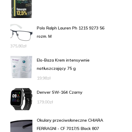
Polo Ralph Lauren Ph 1215 9273 56
rozm. M
375,80
zł
Elo-Baza Krem intensywnie
natłuszczający 75 g
19,98
zł
Denver SW-164 Czarny
179,00
zł
Okulary przeciwsłoneczne CHIARA
FERRAGNI - CF 7017/S Black 807