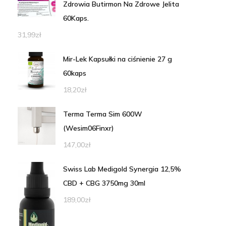
Zdrowia Butirmon Na Zdrowe Jelita
60Kaps.
31,99
zł
Mir-Lek Kapsułki na ciśnienie 27 g
60kaps
18,20
zł
Terma Terma Sim 600W
(Wesim06Finxr)
147,00
zł
Swiss Lab Medigold Synergia 12,5%
CBD + CBG 3750mg 30ml
189,00
zł