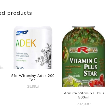
ed products
Sfd Witaminy Adek 200
Tabl
25,99
zł
StarLife Vitamin C Plus
500ml
232,00
zł