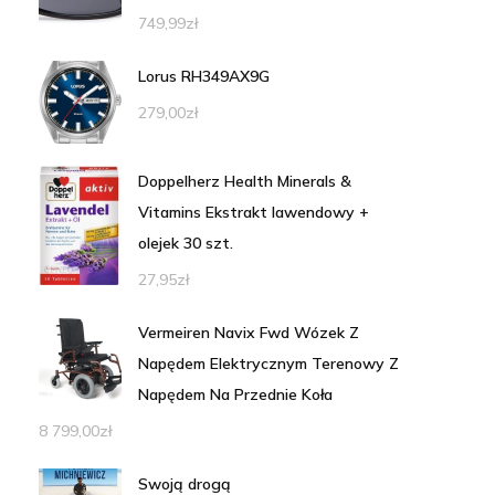
749,99
zł
Lorus RH349AX9G
279,00
zł
Doppelherz Health Minerals &
Vitamins Ekstrakt lawendowy +
olejek 30 szt.
27,95
zł
Vermeiren Navix Fwd Wózek Z
Napędem Elektrycznym Terenowy Z
Napędem Na Przednie Koła
8 799,00
zł
Swoją drogą