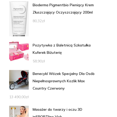
Bioderma Pigmentbio Pieniący Krem
Złuszczający Oczyszczający 200ml
80,32
zł
Pozytywka z Baletnicą Szkatułka
Kuferek Biżuterię
58,90
zł
Benecykl Wózek Specjalny Dla Osób
Niepełnosprawnych Kozlik Max
Country Czerwony
13 490,00
zł
Masażer do twarzy i oczu 3D
inSPORTline Vick