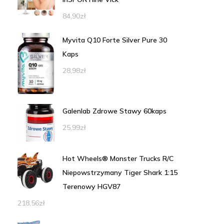
84,90
zł
Myvita Q10 Forte Silver Pure 30
Kaps
28,98
zł
Galenlab Zdrowe Stawy 60kaps
25,99
zł
Hot Wheels® Monster Trucks R/C
Niepowstrzymany Tiger Shark 1:15
Terenowy HGV87
218,56
zł