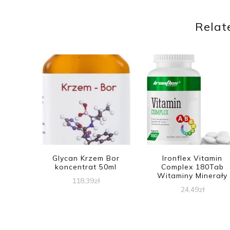
Relat
Glycan Krzem Bor
Ironflex Vitamin
koncentrat 50ml
Complex 180Tab
Witaminy Minerały
118,39
zł
24,49
zł