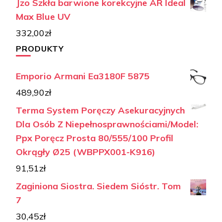
Jzo Szkła barwione korekcyjne AR Ideal
Max Blue UV
332,00
zł
PRODUKTY
Emporio Armani Ea3180F 5875
489,90
zł
Terma System Poręczy Asekuracyjnych
Dla Osób Z Niepełnosprawnościami/Model:
Ppx Poręcz Prosta 80/555/100 Profil
Okrągły Ø25 (WBPPX001-K916)
91,51
zł
Zaginiona Siostra. Siedem Sióstr. Tom
7
30,45
zł