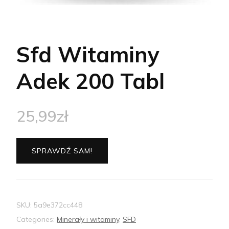
Sfd Witaminy
Adek 200 Tabl
25,99
zł
SPRAWDŹ SAM!
SKU:
5a9e372cc448
Categories:
Minerały i witaminy
,
SFD