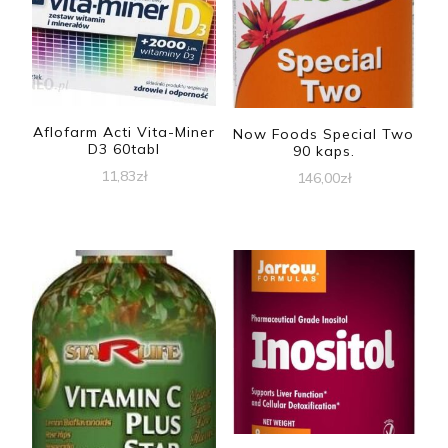
Aflofarm Acti Vita-Miner
Now Foods Special Two
D3 60tabl
90 kaps.
11,83
zł
146,00
zł