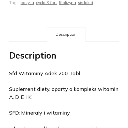
Tags:
bazylia
,
cyclo 3 fort
,
fitolizyna
,
sirdalud
Description
Description
Sfd Witaminy Adek 200 Tabl
Suplement diety, oparty o kompleks witamin
A, D, E i K
SFD: Minerały i witaminy