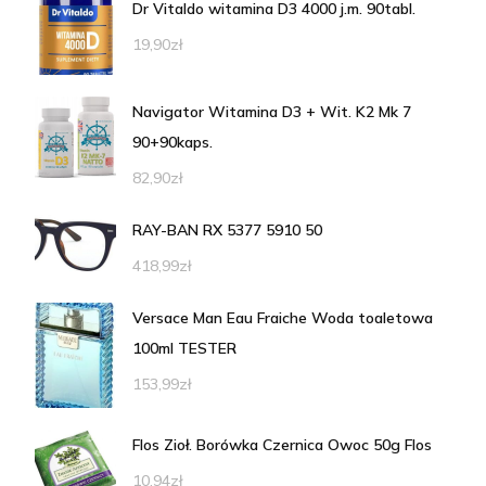
Dr Vitaldo witamina D3 4000 j.m. 90tabl.
19,90
zł
Navigator Witamina D3 + Wit. K2 Mk 7
90+90kaps.
82,90
zł
RAY-BAN RX 5377 5910 50
418,99
zł
Versace Man Eau Fraiche Woda toaletowa
100ml TESTER
153,99
zł
Flos Zioł. Borówka Czernica Owoc 50g Flos
10,94
zł