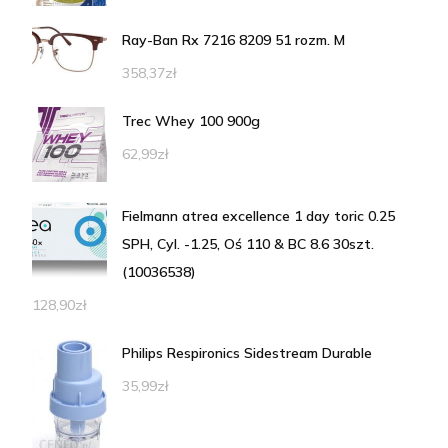
Ray-Ban Rx 7216 8209 51 rozm. M
358,37
zł
Trec Whey 100 900g
62,99
zł
Fielmann atrea excellence 1 day toric 0.25
SPH, Cyl. -1.25, Oś 110 & BC 8.6 30szt.
(10036538)
128,90
zł
Philips Respironics Sidestream Durable
35,99
zł