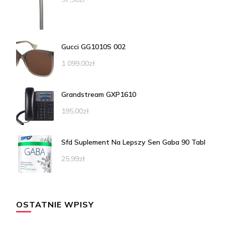
Gucci GG1010S 002
1 099,00
zł
Grandstream GXP1610
195,00
zł
Sfd Suplement Na Lepszy Sen Gaba 90 Tabl
25,99
zł
OSTATNIE WPISY