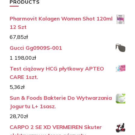
PRODUCTS
Pharmovit Kolagen Women Shot 120ml
12 Szt
67,85
zł
Gucci Gg0909S-001
1 198,00
zł
Test ciążowy HCG płytkowy APTEO
CARE 1szt.
5,36
zł
Sun & Foods Bakterie Do Wytwarzania
Jogurtu L+ 1sasz.
28,70
zł
CARPO 2 SE XD VERMEIREN Skuter