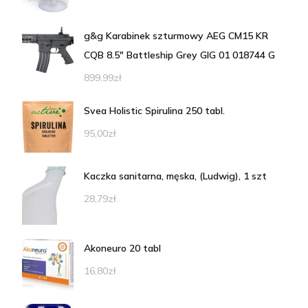
g&g Karabinek szturmowy AEG CM15 KR
CQB 8.5" Battleship Grey GIG 01 018744 G
899,99
zł
Svea Holistic Spirulina 250 tabl.
95,00
zł
Kaczka sanitarna, męska, (Ludwig), 1 szt
28,79
zł
Akoneuro 20 tabl
16,80
zł