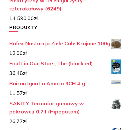
elektryczny w teren górzysty -
czterokołowy (6249)
14 590,00
zł
PRODUKTY
Rafex Nasturcja Ziele Całe Krojone 100g
12,00
zł
Fault in Our Stars, The (black ed)
36,48
zł
Boiron Ignatia Amara 9CH 4 g
11,57
zł
SANITY Termofor gumowy w
pokrowcu 0,7 l (Hipopotam)
26,77
zł