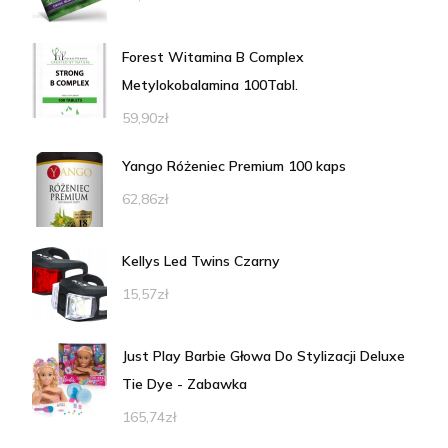
Forest Witamina B Complex
Metylokobalamina 100Tabl.
59,90
zł
Yango Różeniec Premium 100 kaps
62,86
zł
Kellys Led Twins Czarny
15,57
zł
Just Play Barbie Głowa Do Stylizacji Deluxe
Tie Dye - Zabawka
165,74
zł