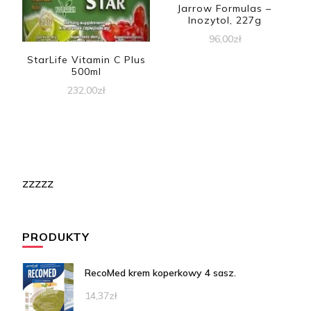
Jarrow Formulas –
Inozytol, 227g
96,00
zł
StarLife Vitamin C Plus
500ml
232,00
zł
zzzzz
PRODUKTY
RecoMed krem koperkowy 4 sasz.
14,37
zł