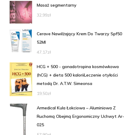
Masaż segmentarny
32,99
zł
Cerave Nawilżający Krem Do Twarzy Spf50
52Ml
47,17
zł
HCG + 500 - gonadotropina kosmówkowa
(hCG) + dieta 500 kaloriiLeczenie otyłości
metodą Dr. A.T.W. Simeonsa
19,50
zł
Armedical Kula Łokciowa – Aluminiowa Z
Ruchomą Obejmą Ergonomiczny Uchwyt Ar-
025
57,90
zł