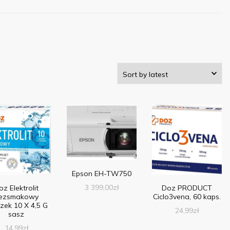
Epson EH-TW750
3 399,00
zł
oz Elektrolit
Doz PRODUCT
ezsmakowy
Ciclo3vena, 60 kaps.
zek 10 X 4,5 G
24,99
zł
sasz
14,99
zł