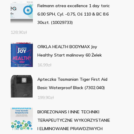
Fielmann atrea excellence 1 day toric
6.00 SPH, Cyl. -0.75, Oś 110 & BC 8.6
30szt. (10029733)
128,90
zł
ORKLA HEALTH BODYMAX Joy
Healthy Start malinowy 60 Żelek
16,99
zł
Apteczka Tasmanian Tiger First Aid
Basic Waterproof Black (7302.040)
199,90
zł
BIOREZONANS I INNE TECHNIKI
TERAPEUTYCZNE WYKORZYSTANIE
I ELIMINOWANIE PRAWDZIWYCH