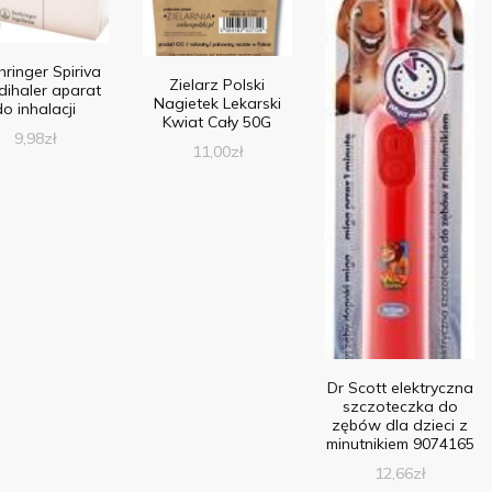
ringer Spiriva
Zielarz Polski
ihaler aparat
Nagietek Lekarski
do inhalacji
Kwiat Cały 50G
9,98
zł
11,00
zł
Dr Scott elektryczna
szczoteczka do
zębów dla dzieci z
minutnikiem 9074165
12,66
zł