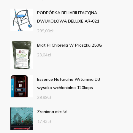
PODPÓRKA REHABILITACYJNA
DWUKOŁOWA DELUXE AR-021
299,00
zł
Brat Pl Chlorella W Proszku 250G
23,04
zł
Essence Naturalna Witamina D3
wysoko wchłanialna 120kaps
29,99
zł
Zraniona miłość
17,43
zł