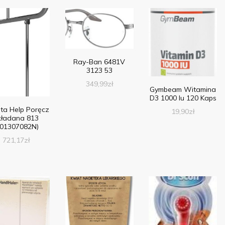
Ray-Ban 6481V
3123 53
349,99
zł
Gymbeam Witamina
D3 1000 Iu 120 Kaps
ta Help Poręcz
19,90
zł
kładana 813
301307082N)
721,17
zł