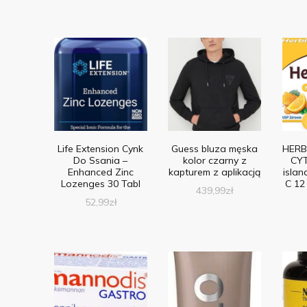
Life Extension Cynk
Guess bluza męska
HERB
Do Ssania –
kolor czarny z
CYT
Enhanced Zinc
kapturem z aplikacją
islan
Lozenges 30 Tabl
C 12
439,99
zł
52,99
zł