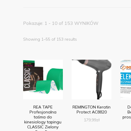
Pokazuje: 1 - 10 of 153 WYNIKÓW
Showing 1–55 of 153 results
REA TAPE
REMINGTON Keratin
D
Profesjonalna
Protect AC8820
B
taśma do
pros
179,99
zł
kinesiology tapingu
CLASSIC Zielony