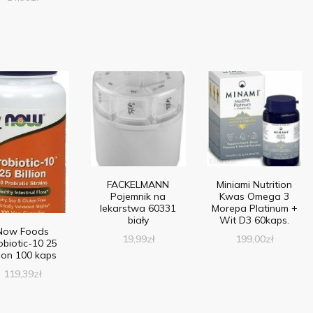
FACKELMANN
Miniami Nutrition
Pojemnik na
Kwas Omega 3
lekarstwa 60331
Morepa Platinum +
biały
Wit D3 60kaps.
Now Foods
19,99
zł
199,00
zł
obiotic-10 25
lion 100 kaps
119,39
zł