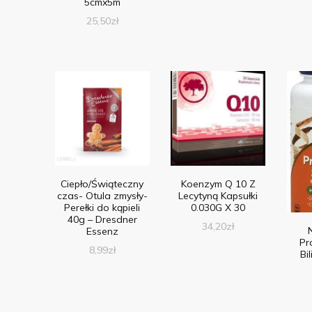
5cmx5m
25,50
zł
Ciepło/Świąteczny
Koenzym Q 10 Z
czas- Otula zmysły-
Lecytyną Kapsułki
Perełki do kąpieli
0.030G X 30
40g – Dresdner
34,20
zł
Essenz
Pr
8,99
zł
Bi