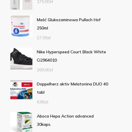
175,00
zł
Maść Glukozaminowa Pullach Hof
250ml
27,59
zł
Nike Hyperspeed Court Black White
Ci2964010
269,00
zł
Doppelherz aktiv Melatonina DUO 40
tabl
8,80
zł
Aboca Hepa Action advanced
30kaps.