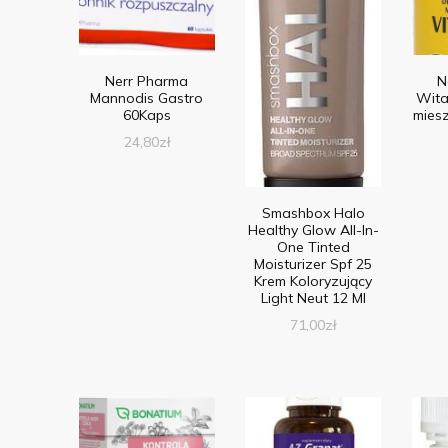
Nerr Pharma
N
Mannodis Gastro
Wita
60Kaps
miesz
24,80
zł
Smashbox Halo
Healthy Glow All-In-
One Tinted
Moisturizer Spf 25
Krem Koloryzujący
Light Neut 12 Ml
71,00
zł