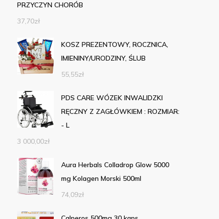
PRZYCZYN CHORÓB
37,70
zł
KOSZ PREZENTOWY, ROCZNICA,
IMIENINY/URODZINY, ŚLUB
55,55
zł
PDS CARE WÓZEK INWALIDZKI
RĘCZNY Z ZAGŁÓWKIEM : ROZMIAR:
- L
3 000,00
zł
Aura Herbals Colladrop Glow 5000
mg Kolagen Morski 500ml
74,09
zł
Calperos 500mg 30 kaps