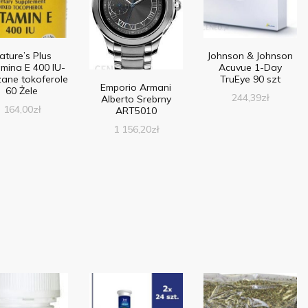
ature’s Plus
Johnson & Johnson
mina E 400 IU-
Acuvue 1-Day
ane tokoferole
TruEye 90 szt
Emporio Armani
60 Żele
244,39
zł
Alberto Srebrny
164,00
zł
ART5010
1 156,20
zł