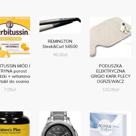
REMINGTON
Sleek&Curl S6500
96,36
zł
ITUSSIN MIÓD I
PODUSZKA
RYNA porost
ELEKTRYCZNA
dzki + witamina
GRIGIO KARK PLECY
 tabl do ssania
OGRZEWACZ
7,09
zł
115,00
zł