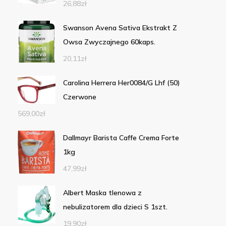
26,88
zł
Swanson Avena Sativa Ekstrakt Z
Owsa Zwyczajnego 60kaps.
20,11
zł
Carolina Herrera Her0084/G Lhf (50)
Czerwone
569,00
zł
Dallmayr Barista Caffe Crema Forte
1kg
47,99
zł
Albert Maska tlenowa z
nebulizatorem dla dzieci S 1szt.
19,90
zł