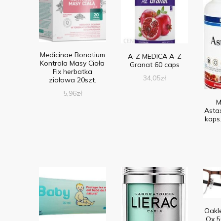
Medicinae Bonatium
A-Z MEDICA A-Z
Kontrola Masy Ciała
Granat 60 caps
Fix herbatka
34,05
zł
ziołowa 20szt.
5,96
zł
M
Asta
kaps
Oakle
Ox 5