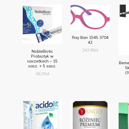
Ray Ban 1545 3704
42
243,99
zł
NobleBiotic
Probiotyk w
saszetkach – 15
Beme
sasz. + 5 sasz.
S
(
56,25
zł