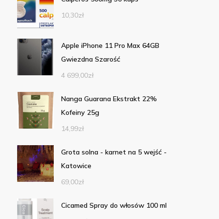
10,30
zł
Apple iPhone 11 Pro Max 64GB
Gwiezdna Szarość
4 699,00
zł
Nanga Guarana Ekstrakt 22%
Kofeiny 25g
14,99
zł
Grota solna - karnet na 5 wejść -
Katowice
69,00
zł
Cicamed Spray do włosów 100 ml