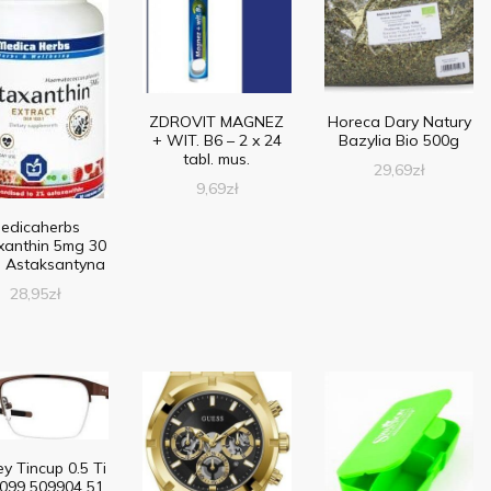
ZDROVIT MAGNEZ
Horeca Dary Natury
+ WIT. B6 – 2 x 24
Bazylia Bio 500g
tabl. mus.
29,69
zł
9,69
zł
edicaherbs
xanthin 5mg 30
. Astaksantyna
28,95
zł
y Tincup 0.5 Ti
099 509904 51