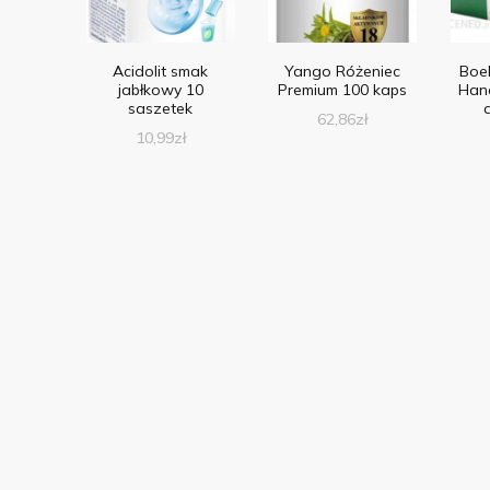
Acidolit smak
Yango Różeniec
Boeh
jabłkowy 10
Premium 100 kaps
Hand
saszetek
62,86
zł
10,99
zł