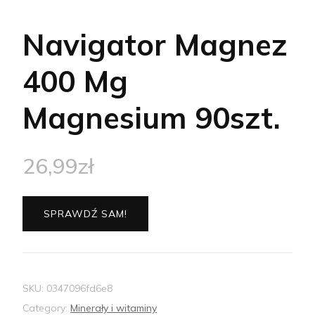
Navigator Magnez
400 Mg
Magnesium 90szt.
26,99
zł
SPRAWDŹ SAM!
SKU:
0347096fd6e8
Category:
Minerały i witaminy