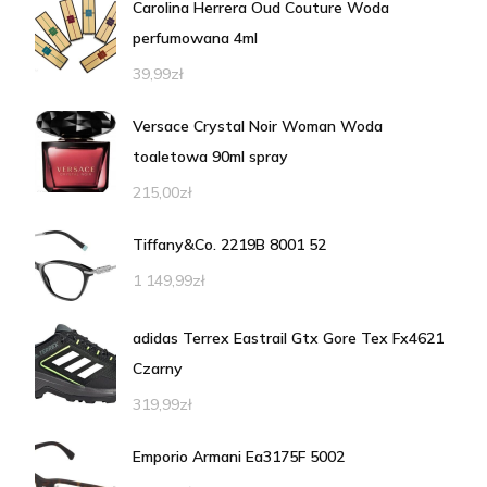
Carolina Herrera Oud Couture Woda
perfumowana 4ml
39,99
zł
Versace Crystal Noir Woman Woda
toaletowa 90ml spray
215,00
zł
Tiffany&Co. 2219B 8001 52
1 149,99
zł
adidas Terrex Eastrail Gtx Gore Tex Fx4621
Czarny
319,99
zł
Emporio Armani Ea3175F 5002