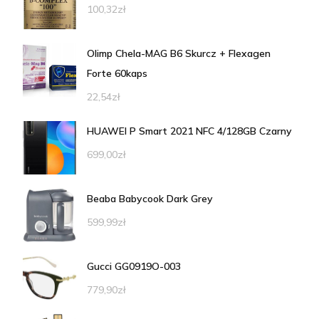
100,32
zł
Olimp Chela-MAG B6 Skurcz + Flexagen
Forte 60kaps
22,54
zł
HUAWEI P Smart 2021 NFC 4/128GB Czarny
699,00
zł
Beaba Babycook Dark Grey
599,99
zł
Gucci GG0919O-003
779,90
zł