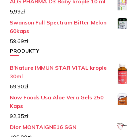
ALG PHARMA D3 Baby krople 10 ml
5,99
zł
Swanson Full Spectrum Bitter Melon
60kaps
59,69
zł
PRODUKTY
B'Nature IMMUN STAR VITAL krople
30ml
69,90
zł
Now Foods Usa Aloe Vera Gels 250
Kaps
92,35
zł
Dior MONTAIGNE16 SGN