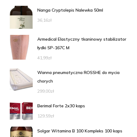
Nanga Cryptolepis Nalewka 50ml
36,16
zł
Armedical Elastyczny tkaninowy stabilizator
łydki SP-167C M
41,99
zł
Wanna pneumatyczna ROSSHE do mycia
chorych
299,00
zł
Berimal Forte 2x30 kaps
129,59
zł
Solgar Witamina B 100 Kompleks 100 kaps