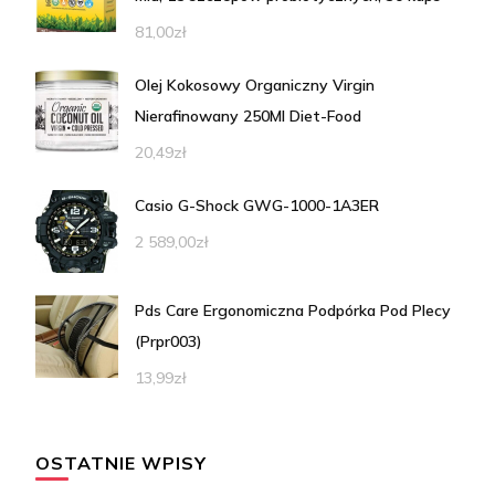
81,00
zł
Olej Kokosowy Organiczny Virgin
Nierafinowany 250Ml Diet-Food
20,49
zł
Casio G-Shock GWG-1000-1A3ER
2 589,00
zł
Pds Care Ergonomiczna Podpórka Pod Plecy
(Prpr003)
13,99
zł
OSTATNIE WPISY