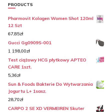
PRODUCTS
Pharmovit Kolagen Women Shot 120ml
12 Szt
67,85
zł
Gucci Gg0909S-001
1 198,00
zł
Test ciążowy HCG płytkowy APTEO
CARE 1szt.
5,36
zł
Sun & Foods Bakterie Do Wytwarzania
Jogurtu L+ 1sasz.
28,70
zł
CARPO 2 SE XD VERMEIREN Skuter