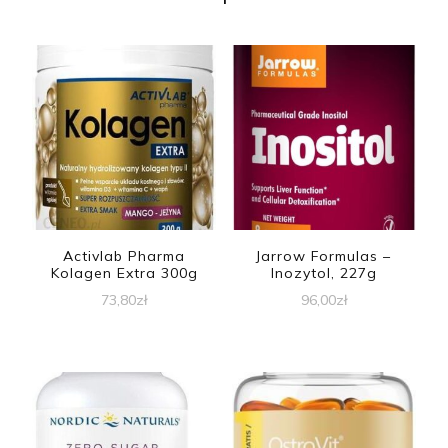
Activlab Pharma
Jarrow Formulas –
Kolagen Extra 300g
Inozytol, 227g
73,80
zł
96,00
zł