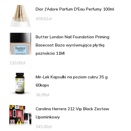
Dior J'Adore Parfum D'Eau Perfumy 100ml
459,62
zł
Butter London Nail Foundation Priming
Basecoat Baza wyrównująca płytkę
paznokcia 11Ml
110,00
zł
Mir-Lek Kapsułki na poziom cukru 35 g
60kaps
16,99
zł
Carolina Herrera 212 Vip Black Zestaw
Upominkowy
345,00
zł