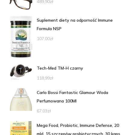
489,90
zł
Suplement diety na odporność Immune
Formula NSP
107,00
zł
Tech-Med TM-H czarny
118,99
zł
Carlo Bossi Fantastic Glamour Woda
Perfumowana 100Ml
67,03
zł
Mega Food, Probiotic, Immune Defense, 20
mld, 15 szczepów probiotycznych, 30 kaps