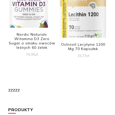
Nordic Naturals
Witamina D3 Zero
Sugar o smaku owoców
Ostrovit Lecytyna 1200
leśnych 60 żelek
Mg 70 Kapsułek
74,95
zł
15,73
zł
zzzzz
PRODUKTY