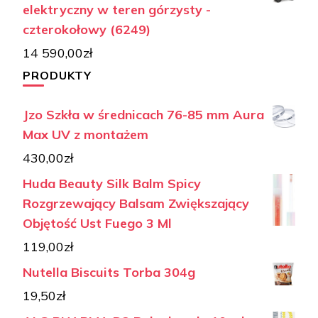
elektryczny w teren górzysty -
czterokołowy (6249)
14 590,00
zł
PRODUKTY
Jzo Szkła w średnicach 76-85 mm Aura
Max UV z montażem
430,00
zł
Huda Beauty Silk Balm Spicy
Rozgrzewający Balsam Zwiększający
Objętość Ust Fuego 3 Ml
119,00
zł
Nutella Biscuits Torba 304g
19,50
zł