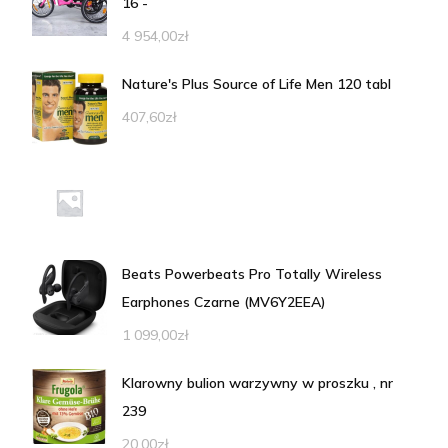
16 -
4 954,00
zł
Nature's Plus Source of Life Men 120 tabl
407,60
zł
Beats Powerbeats Pro Totally Wireless
Earphones Czarne (MV6Y2EEA)
1 099,00
zł
Klarowny bulion warzywny w proszku , nr
239
20,00
zł