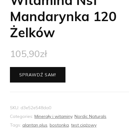
Witamina Nsf
Mandarynka 120
Żelków
105,90
zł
SPRAWDŹ SAM!
SKU:
d3e52e548da0
Categories:
Minerały i witaminy
,
Nordic Naturals
Tags:
alantan plus
,
bostonka
,
test ciążowy