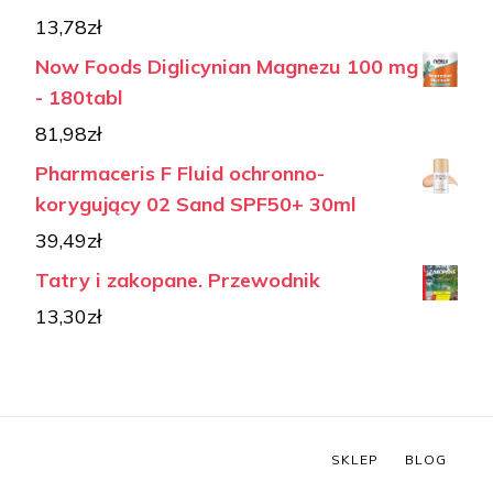
13,78
zł
Now Foods Diglicynian Magnezu 100 mg
- 180tabl
81,98
zł
Pharmaceris F Fluid ochronno-
korygujący 02 Sand SPF50+ 30ml
39,49
zł
Tatry i zakopane. Przewodnik
13,30
zł
SKLEP
BLOG