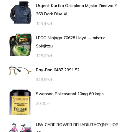
Urgent Kurtka Ocieplana Męska Zimowa Y
263 Dark Blue Xl
123,45
zł
LEGO Ninjago 70628 Lloyd — mistrz
Spinjitzu
125,00
zł
Ray-Ban 6487 2991 52
349,99
zł
Swanson Policosanol 10mg 60 kaps.
20,30
zł
LIW CARE ROWER REHABILITACYJNY HOP.