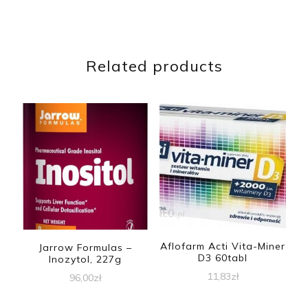
Related products
Aflofarm Acti Vita-Miner
Jarrow Formulas –
D3 60tabl
Inozytol, 227g
11,83
zł
96,00
zł