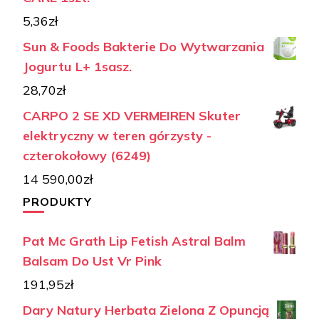
5,36
zł
Sun & Foods Bakterie Do Wytwarzania
Jogurtu L+ 1sasz.
28,70
zł
CARPO 2 SE XD VERMEIREN Skuter
elektryczny w teren górzysty -
czterokołowy (6249)
14 590,00
zł
PRODUKTY
Pat Mc Grath Lip Fetish Astral Balm
Balsam Do Ust Vr Pink
191,95
zł
Dary Natury Herbata Zielona Z Opuncją