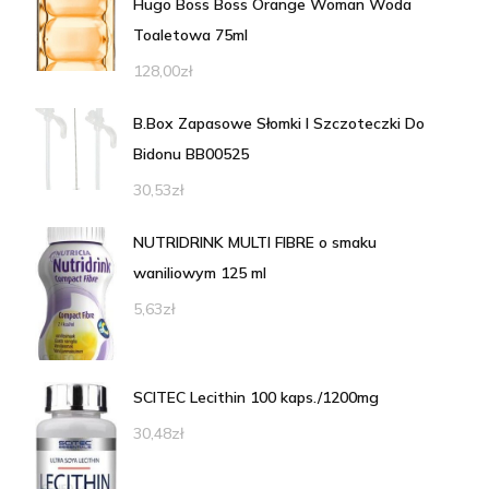
Hugo Boss Boss Orange Woman Woda
Toaletowa 75ml
128,00
zł
B.Box Zapasowe Słomki I Szczoteczki Do
Bidonu BB00525
30,53
zł
NUTRIDRINK MULTI FIBRE o smaku
waniliowym 125 ml
5,63
zł
SCITEC Lecithin 100 kaps./1200mg
30,48
zł