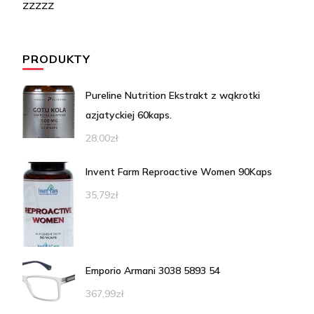
zzzzz
PRODUKTY
Pureline Nutrition Ekstrakt z wąkrotki
azjatyckiej 60kaps.
28,00
zł
Invent Farm Reproactive Women 90Kaps
35,79
zł
Emporio Armani 3038 5893 54
367,99
zł