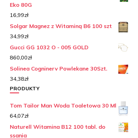
Eko 80G
16,99
zł
Solgar Magnez z Witaminą B6 100 szt
34,99
zł
Gucci GG 1032 O - 005 GOLD
860,00
zł
Solinea Cogninerv Powlekane 30Szt.
34,38
zł
PRODUKTY
Tom Tailor Man Woda Toaletowa 30 Ml
64,07
zł
Naturell Witamina B12 100 tabl. do
ssania