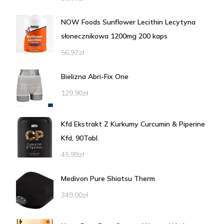
NOW Foods Sunflower Lecithin Lecytyna
słonecznikowa 1200mg 200 kaps
56,97
zł
Bielizna Abri-Fix One
129,90
zł
Kfd Ekstrakt Z Kurkumy Curcumin & Piperine
Kfd, 90Tabl.
45,99
zł
Medivon Pure Shiatsu Therm
349,00
zł