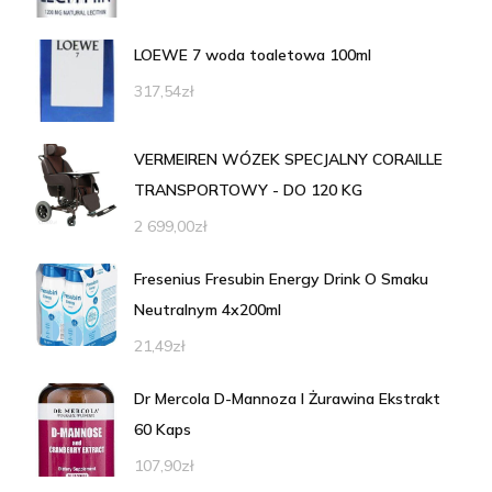
LOEWE 7 woda toaletowa 100ml
317,54
zł
VERMEIREN WÓZEK SPECJALNY CORAILLE
TRANSPORTOWY - DO 120 KG
2 699,00
zł
Fresenius Fresubin Energy Drink O Smaku
Neutralnym 4x200ml
21,49
zł
Dr Mercola D-Mannoza I Żurawina Ekstrakt
60 Kaps
107,90
zł