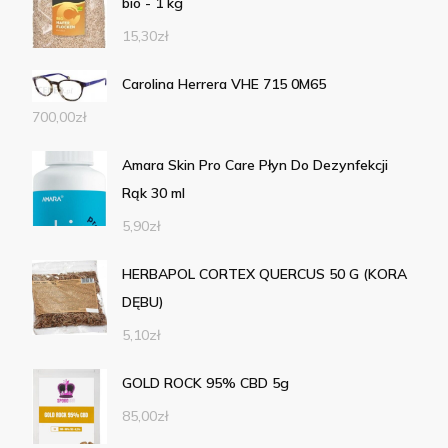
bio - 1 kg
15,30
zł
Carolina Herrera VHE 715 0M65
700,00
zł
Amara Skin Pro Care Płyn Do Dezynfekcji
Rąk 30 ml
5,90
zł
HERBAPOL CORTEX QUERCUS 50 G (KORA
DĘBU)
5,10
zł
GOLD ROCK 95% CBD 5g
85,00
zł