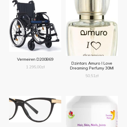
Vermeiren D200B69
Dzintars Amuro I Love
1 295,00
zł
Dreaming Perfumy 30Ml
50,51
zł