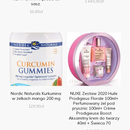
1 645,90
zł
sasz.
16,89
zł
Nordic Naturals Kurkumina
NUXE Zestaw 2020 Huile
w żelkach mango 200 mg
Prodigieus Florale 100ml+
Perfumowany żel pod
129,90
zł
prysznic 100ml+ Crème
Prodigieuse Boost
Aksamitny krem do twarzy
40ml + Świeca 70