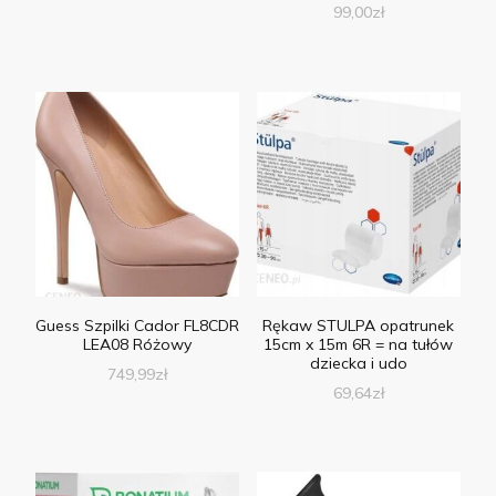
99,00
zł
Guess Szpilki Cador FL8CDR
Rękaw STULPA opatrunek
LEA08 Różowy
15cm x 15m 6R = na tułów
dziecka i udo
749,99
zł
69,64
zł