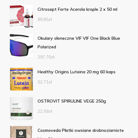
Citrosept Forte Acerola krople 2 x 50 ml
89,85
zł
Okulary słoneczne VIF VIF One Black Blue
Polarized
297,70
zł
Healthy Origins Luteina 20 mg 60 kaps
52,71
zł
OSTROVIT SPIRULINE VEGE 250g
22,59
zł
Cosmoveda Płatki owsiane drobnoziarniste