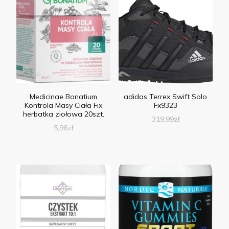
Medicinae Bonatium
adidas Terrex Swift Solo
Kontrola Masy Ciała Fix
Fx9323
herbatka ziołowa 20szt.
319,99
zł
5,96
zł