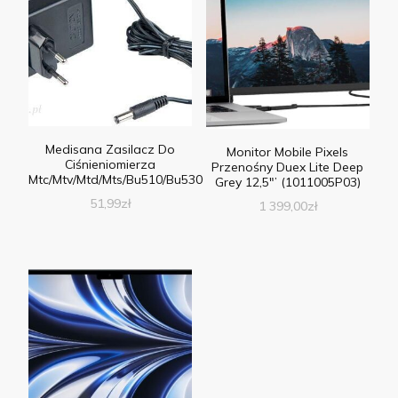
Medisana Zasilacz Do
Monitor Mobile Pixels
Ciśnieniomierza
Przenośny Duex Lite Deep
Mtc/Mtv/Mtd/Mts/Bu510/Bu530
Grey 12,5″’ (1011005P03)
51,99
zł
1 399,00
zł