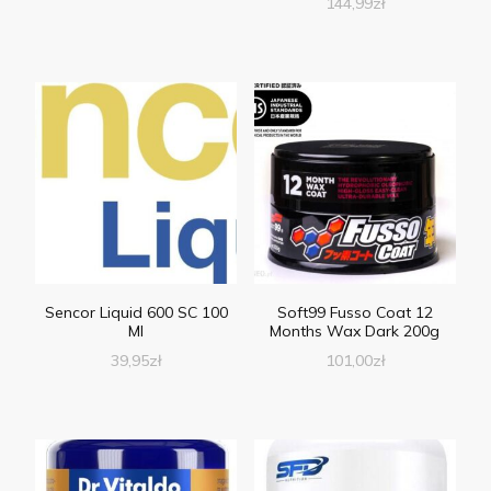
144,99
zł
Sencor Liquid 600 SC 100
Soft99 Fusso Coat 12
Ml
Months Wax Dark 200g
39,95
zł
101,00
zł