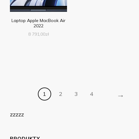
Laptop Apple MacBook Air
2022
8 791,00
zł
→
1
2
3
4
zzzzz
PRODUKTY