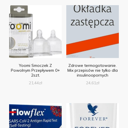
Yoomi Smoczek Z
Zdrowe termogotowanie.
Powolnym Przepływem 0+
Mix przepisów nie tylko dla
2szt.
insulinoopornych
21,44
zł
24,61
zł