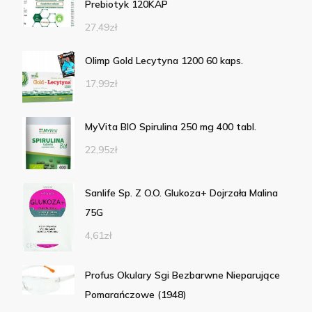
Prebiotyk 120KAP
27,49
zł
Olimp Gold Lecytyna 1200 60 kaps.
17,99
zł
MyVita BIO Spirulina 250 mg 400 tabl.
22,95
zł
Sanlife Sp. Z O.O. Glukoza+ Dojrzała Malina
75G
4,61
zł
Profus Okulary Sgi Bezbarwne Nieparujące
Pomarańczowe (1948)