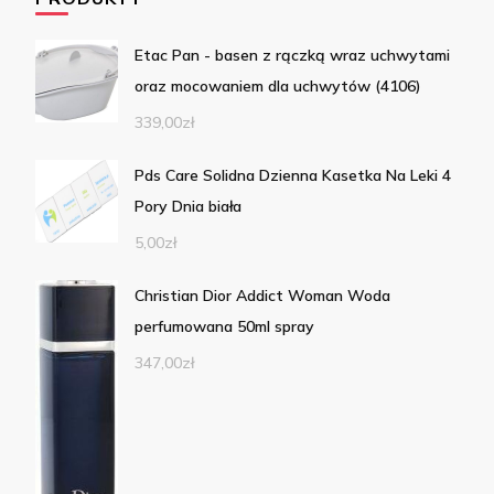
Etac Pan - basen z rączką wraz uchwytami
oraz mocowaniem dla uchwytów (4106)
339,00
zł
Pds Care Solidna Dzienna Kasetka Na Leki 4
Pory Dnia biała
5,00
zł
Christian Dior Addict Woman Woda
perfumowana 50ml spray
347,00
zł