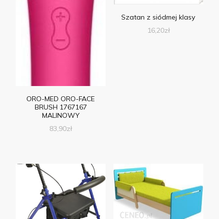
Szatan z siódmej klasy
16,20
zł
ORO-MED ORO-FACE
BRUSH 1767167
MALINOWY
83,90
zł