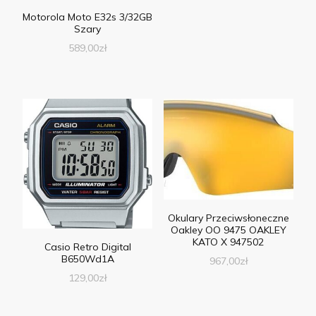
Motorola Moto E32s 3/32GB
Szary
589,00
zł
Okulary Przeciwsłoneczne
Oakley OO 9475 OAKLEY
KATO X 947502
Casio Retro Digital
B650Wd1A
967,00
zł
129,00
zł