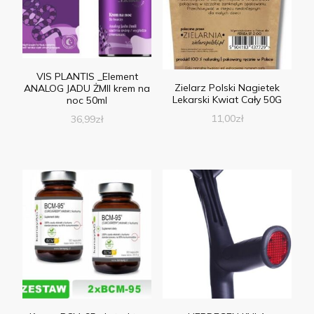
VIS PLANTIS _Element
Zielarz Polski Nagietek
ANALOG JADU ŻMII krem na
Lekarski Kwiat Cały 50G
noc 50ml
11,00
zł
36,99
zł