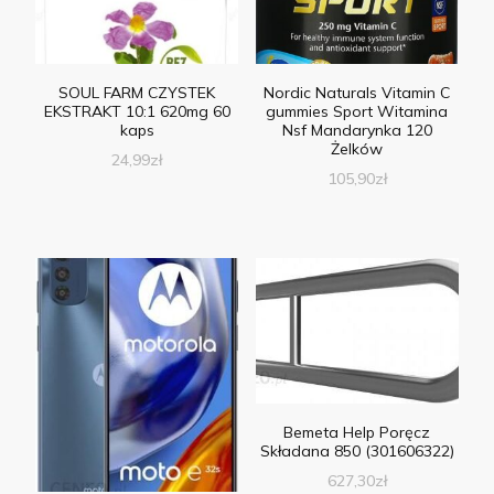
SOUL FARM CZYSTEK
Nordic Naturals Vitamin C
EKSTRAKT 10:1 620mg 60
gummies Sport Witamina
kaps
Nsf Mandarynka 120
Żelków
24,99
zł
105,90
zł
Bemeta Help Poręcz
Składana 850 (301606322)
627,30
zł