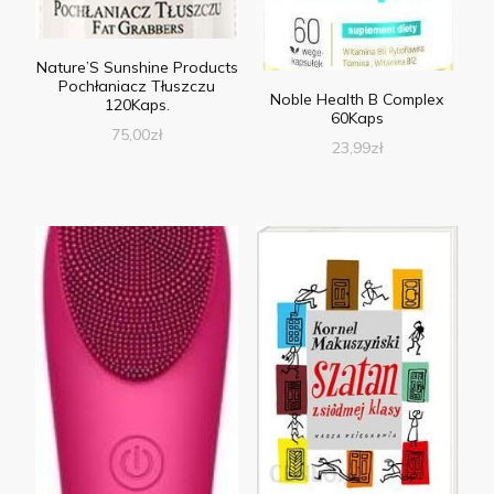
Nature’S Sunshine Products
Pochłaniacz Tłuszczu
Noble Health B Complex
120Kaps.
60Kaps
75,00
zł
23,99
zł