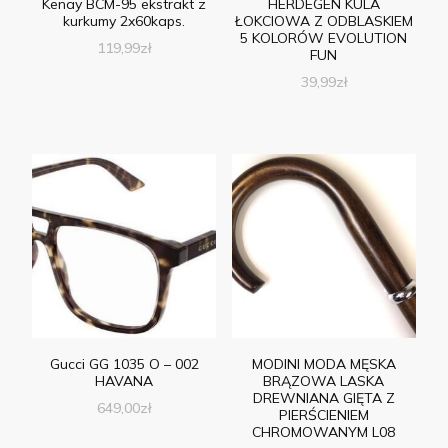
Kenay BCM-95 ekstrakt z
HERDEGEN KULA
kurkumy 2x60kaps.
ŁOKCIOWA Z ODBLASKIEM
5 KOLORÓW EVOLUTION
119,99
zł
FUN
39,99
zł
Gucci GG 1035 O – 002
MODINI MODA MĘSKA
HAVANA
BRĄZOWA LASKA
DREWNIANA GIĘTA Z
649,00
zł
PIERŚCIENIEM
CHROMOWANYM L08