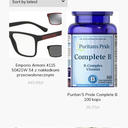
Emporio Armani 4115
50421W 54 z nakładkami
przeciwsłonecznymi
445,99
zł
Puritan’S Pride Complete B
100 kaps
36,70
zł