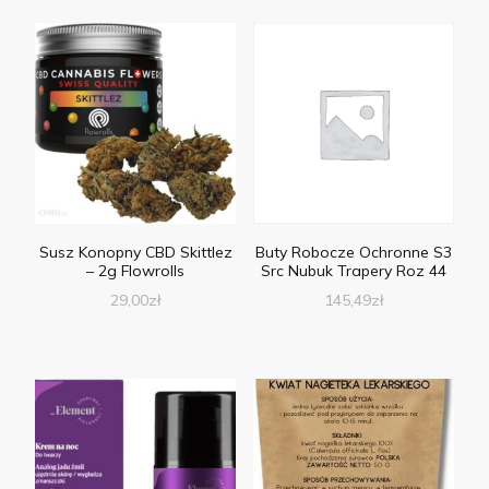
Susz Konopny CBD Skittlez
Buty Robocze Ochronne S3
– 2g Flowrolls
Src Nubuk Trapery Roz 44
29,00
zł
145,49
zł