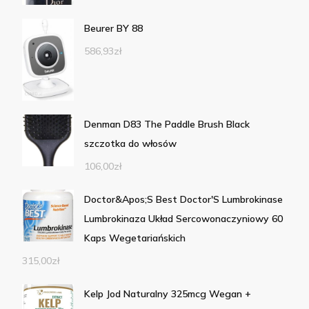
Beurer BY 88
586,93
zł
Denman D83 The Paddle Brush Black
szczotka do włosów
106,00
zł
Doctor&Apos;S Best Doctor'S Lumbrokinase
Lumbrokinaza Układ Sercowonaczyniowy 60
Kaps Wegetariańskich
315,00
zł
Kelp Jod Naturalny 325mcg Wegan +