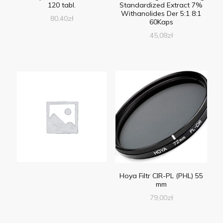
120 tabl.
Standardized Extract 7%
Withanolides Der 5:1 8:1
80,40
zł
60Kaps
45,08
zł
Hoya Filtr CIR-PL (PHL) 55
mm
79,00
zł