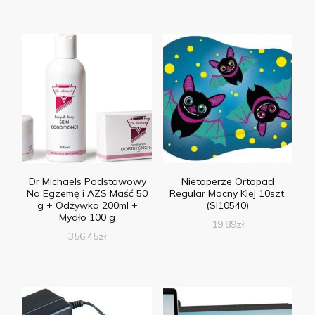
Dr Michaels Podstawowy
Nietoperze Ortopad
Na Egzemę i AZS Maść 50
Regular Mocny Klej 10szt.
g + Odżywka 200ml +
(Sl10540)
Mydło 100 g
19,89
zł
356,45
zł