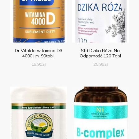
Dr Vitaldo witamina D3
Sfd Dzika Róża Na
4000 j.m. 90tabl.
Odporność 120 Tabl
19,90
zł
25,99
zł