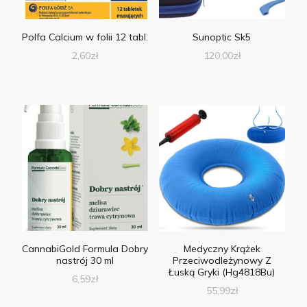
Polfa Calcium w folii 12 tabl.
Sunoptic Sk5
2,60
zł
120,00
zł
CannabiGold Formula Dobry
Medyczny Krążek
nastrój 30 ml
Przeciwodleżynowy Z
Łuską Gryki (Hg4818Bu)
6,59
zł
55,99
zł