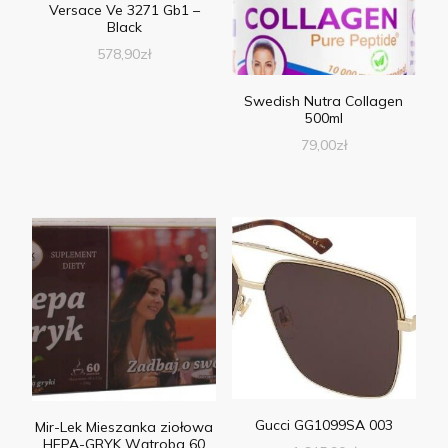
Versace Ve 3271 Gb1 –
Black
578,90
zł
Swedish Nutra Collagen
500ml
79,00
zł
Gucci GG1099SA 003
Mir-Lek Mieszanka ziołowa
HEPA-GRYK Wątroba 60