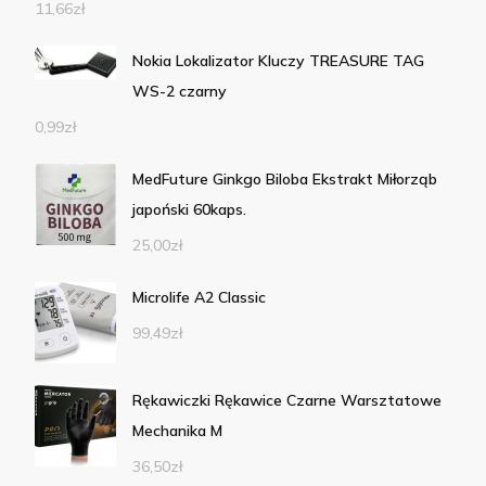
11,66
zł
Nokia Lokalizator Kluczy TREASURE TAG
WS-2 czarny
0,99
zł
MedFuture Ginkgo Biloba Ekstrakt Miłorząb
japoński 60kaps.
25,00
zł
Microlife A2 Classic
99,49
zł
Rękawiczki Rękawice Czarne Warsztatowe
Mechanika M
36,50
zł