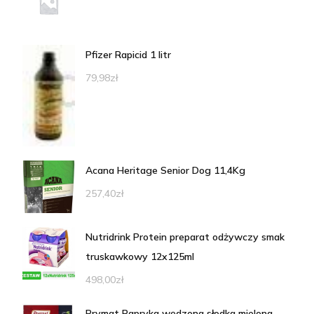
Pfizer Rapicid 1 litr
79,98
zł
Acana Heritage Senior Dog 11,4Kg
257,40
zł
Nutridrink Protein preparat odżywczy smak
truskawkowy 12x125ml
498,00
zł
Prymat Papryka wędzona słodka mielona