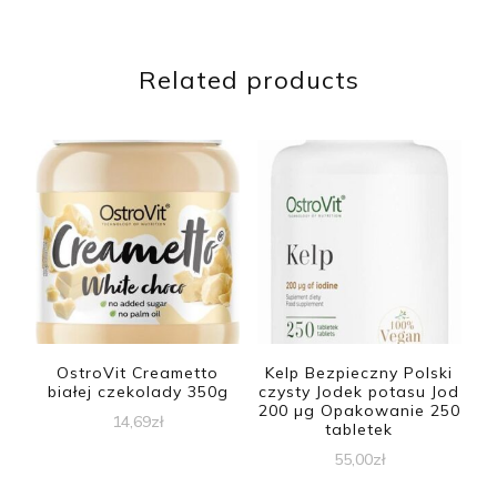
Related products
OstroVit Creametto
Kelp Bezpieczny Polski
białej czekolady 350g
czysty Jodek potasu Jod
200 µg Opakowanie 250
14,69
zł
tabletek
55,00
zł