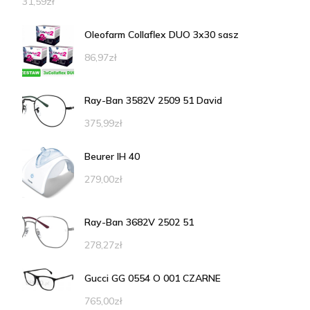
31,59
zł
Oleofarm Collaflex DUO 3x30 sasz
86,97
zł
Ray-Ban 3582V 2509 51 David
375,99
zł
Beurer IH 40
279,00
zł
Ray-Ban 3682V 2502 51
278,27
zł
Gucci GG 0554 O 001 CZARNE
765,00
zł