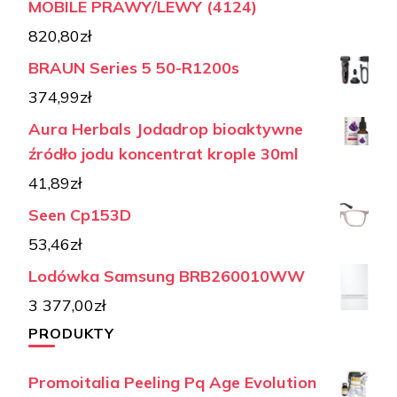
MOBILE PRAWY/LEWY (4124)
820,80
zł
BRAUN Series 5 50-R1200s
374,99
zł
Aura Herbals Jodadrop bioaktywne
źródło jodu koncentrat krople 30ml
41,89
zł
Seen Cp153D
53,46
zł
Lodówka Samsung BRB260010WW
3 377,00
zł
PRODUKTY
Promoitalia Peeling Pq Age Evolution