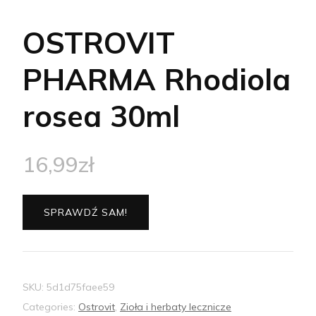
OSTROVIT
PHARMA Rhodiola
rosea 30ml
16,99
zł
SPRAWDŹ SAM!
SKU:
5d1d75faee59
Categories:
Ostrovit
,
Zioła i herbaty lecznicze