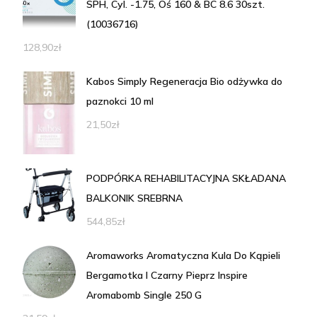
SPH, Cyl. -1.75, Oś 160 & BC 8.6 30szt.
(10036716)
128,90
zł
Kabos Simply Regeneracja Bio odżywka do
paznokci 10 ml
21,50
zł
PODPÓRKA REHABILITACYJNA SKŁADANA
BALKONIK SREBRNA
544,85
zł
Aromaworks Aromatyczna Kula Do Kąpieli
Bergamotka I Czarny Pieprz Inspire
Aromabomb Single 250 G