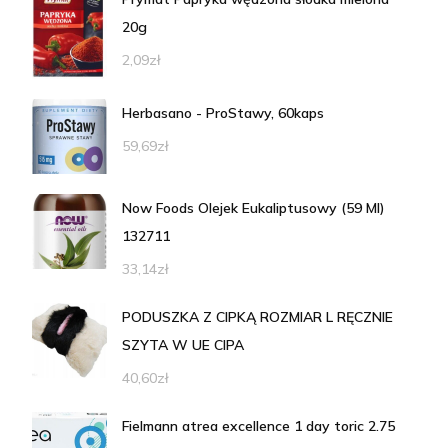
20g
2,09
zł
Herbasano - ProStawy, 60kaps
59,69
zł
Now Foods Olejek Eukaliptusowy (59 Ml)
132711
33,14
zł
PODUSZKA Z CIPKĄ ROZMIAR L RĘCZNIE
SZYTA W UE CIPA
40,60
zł
Fielmann atrea excellence 1 day toric 2.75