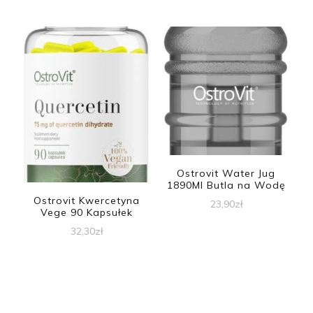
Ostrovit Water Jug
1890Ml Butla na Wodę
Ostrovit Kwercetyna
23,90
zł
Vege 90 Kapsułek
32,30
zł