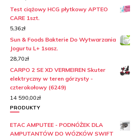
Test ciążowy HCG płytkowy APTEO
CARE 1szt.
5,36
zł
Sun & Foods Bakterie Do Wytwarzania
Jogurtu L+ 1sasz.
28,70
zł
CARPO 2 SE XD VERMEIREN Skuter
elektryczny w teren górzysty -
czterokołowy (6249)
14 590,00
zł
PRODUKTY
ETAC AMPUTEE - PODNÓŻEK DLA
AMPUTANTÓW DO WÓZKÓW SWIFT