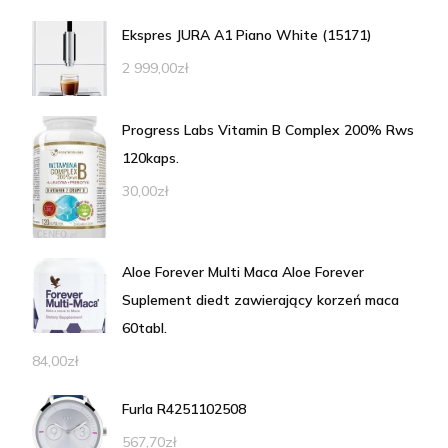
Ekspres JURA A1 Piano White (15171)
2 999,00
zł
Progress Labs Vitamin B Complex 200% Rws
120kaps.
30,00
zł
Aloe Forever Multi Maca Aloe Forever
Suplement diedt zawierający korzeń maca
60tabl.
84,00
zł
Furla R4251102508
567,70
zł