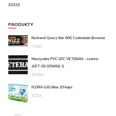
zzzzz
PRODUKTY
Nutrend Qwizz Bar 60G Czekolada Brownie
7,99
zł
Naszywka PVC GFC VETERAN - czarna
(GFT-30-035491) G
12,99
zł
FLORA LGG Max 20 kaps
9,22
zł