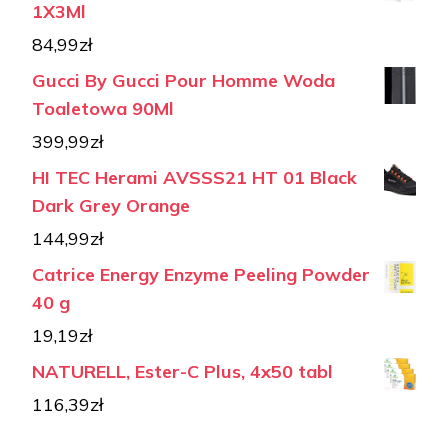
1X3Ml
84,99
zł
Gucci By Gucci Pour Homme Woda
Toaletowa 90Ml
399,99
zł
HI TEC Herami AVSSS21 HT 01 Black
Dark Grey Orange
144,99
zł
Catrice Energy Enzyme Peeling Powder
40 g
19,19
zł
NATURELL, Ester-C Plus, 4x50 tabl
116,39
zł