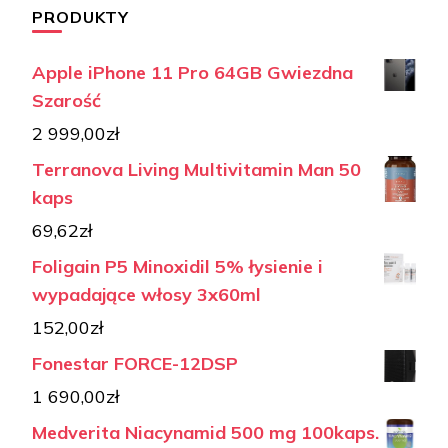
PRODUKTY
Apple iPhone 11 Pro 64GB Gwiezdna
Szarość
2 999,00
zł
Terranova Living Multivitamin Man 50
kaps
69,62
zł
Foligain P5 Minoxidil 5% łysienie i
wypadające włosy 3x60ml
152,00
zł
Fonestar FORCE-12DSP
1 690,00
zł
Medverita Niacynamid 500 mg 100kaps.