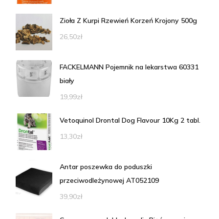
Zioła Z Kurpi Rzewień Korzeń Krojony 500g
26,50
zł
FACKELMANN Pojemnik na lekarstwa 60331
biały
19,99
zł
Vetoquinol Drontal Dog Flavour 10Kg 2 tabl.
13,30
zł
Antar poszewka do poduszki
przeciwodleżynowej AT052109
39,90
zł