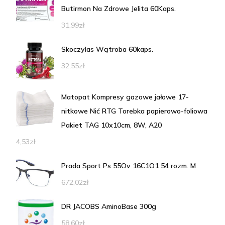
Butirmon Na Zdrowe Jelita 60Kaps.
31,99
zł
Skoczylas Wątroba 60kaps.
32,55
zł
Matopat Kompresy gazowe jałowe 17-
nitkowe Nić RTG Torebka papierowo-foliowa
Pakiet TAG 10x10cm, 8W, A20
4,53
zł
Prada Sport Ps 55Ov 16C1O1 54 rozm. M
672,02
zł
DR JACOBS AminoBase 300g
58,60
zł