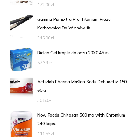
172,00
zł
Gamma Piu Extra Pro Titanium Freze
Karbownica Do Włosów ®
345,00
zł
Biolan Gel krople do oczu 20X0.45 ml
57,39
zł
Activlab Pharma Maślan Sodu Debuactiv 150
60 G
30,50
zł
Now Foods Chitosan 500 mg with Chromium
240 kaps.
111,55
zł