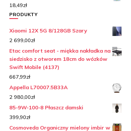
18,49
zł
PRODUKTY
Xiaomi 12X 5G 8/128GB Szary
2 699,00
zł
Etac comfort seat - miękka nakładka na
siedzisko z otworem 18cm do wózków
Swift Mobile (4137)
667,99
zł
Appella L70007.5B33A
2 980,00
zł
85-9W-100-8 Płaszcz damski
399,90
zł
Cosmoveda Organiczny mielony imbir w