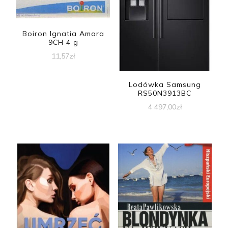
Boiron Ignatia Amara
9CH 4 g
11,57
zł
Lodówka Samsung
RS50N3913BC
4 497,00
zł