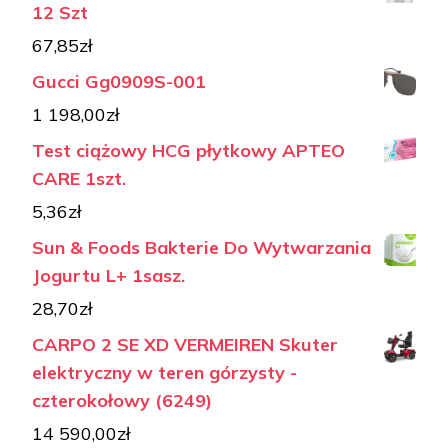
12 Szt
67,85
zł
Gucci Gg0909S-001
1 198,00
zł
Test ciążowy HCG płytkowy APTEO
CARE 1szt.
5,36
zł
Sun & Foods Bakterie Do Wytwarzania
Jogurtu L+ 1sasz.
28,70
zł
CARPO 2 SE XD VERMEIREN Skuter
elektryczny w teren górzysty -
czterokołowy (6249)
14 590,00
zł