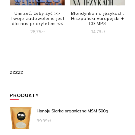
Umrzeć, żeby żyć >>
Blondynka na językach.
Twoje zadowolenie jest
Hiszpański Europejski +
dla nas priorytetem <<
CD MP3
28,75
zł
14,73
zł
zzzzz
PRODUKTY
Hanoju Siarka organiczna MSM 500g
39,99
zł