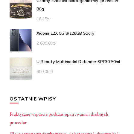
Czarny czosnek black garlic Pięć przemian
80g
18,15
zł
Xiaomi 12X 5G 8/128GB Szary
2 699,00
zł
U Beauty Multimodal Defender SPF30 50ml
800,00
zł
OSTATNIE WPISY
Praktyczne wsparcie podczas opatrywania i drobnych
procedur
Olej z ostropestu dawkowanie – jak stosować, aby uzyskać