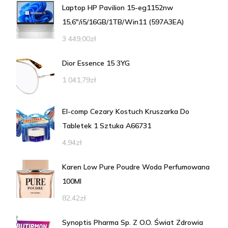
Laptop HP Pavilion 15-eg1152nw
15,6"/i5/16GB/1TB/Win11 (597A3EA)
3 449,00
zł
Dior Essence 15 3YG
1 041,79
zł
El-comp Cezary Kostuch Kruszarka Do
Tabletek 1 Sztuka A66731
4,94
zł
Karen Low Pure Poudre Woda Perfumowana
100Ml
82,42
zł
Synoptis Pharma Sp. Z O.O. Świat Zdrowia