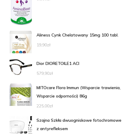
Aliness Cynk Chelatowany 15mg 100 tabl.
19,90
zł
Dior DIORETOILE1 ACI
579,90
zł
MITOcare Flora Immun (Wsparcie trawienia,
Wsparcie odporności) 86g
225,00
zł
Szajna Szkła dwuogniskowe fotochromowe
z antyrefleksem