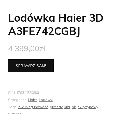
Lodówka Haier 3D
A3FE742CGBJ
4 399,00
zł
SPRAWDŹ SAM!
SKU:
f793fd35090f
Categories:
Haier
,
Lodówki
Tags:
dwubiegunowość
,
glimbax
,
kiła
,
olejek rycynowy
,