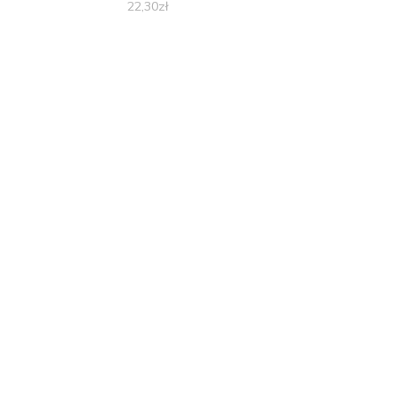
22,30
zł