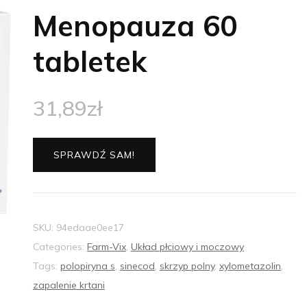
Menopauza 60
tabletek
31,89
zł
SPRAWDŹ SAM!
SKU:
94edaae0ee17
Categories:
Farm-Vix
,
Układ płciowy i moczowy
Tags:
polopiryna s
,
sinecod
,
skrzyp polny
,
xylometazolin
,
zapalenie krtani