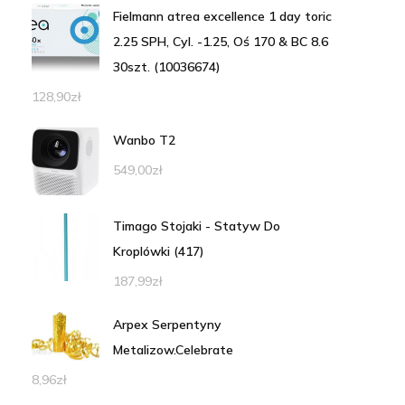
Fielmann atrea excellence 1 day toric
2.25 SPH, Cyl. -1.25, Oś 170 & BC 8.6
30szt. (10036674)
128,90
zł
Wanbo T2
549,00
zł
Timago Stojaki - Statyw Do
Kroplówki (417)
187,99
zł
Arpex Serpentyny
Metalizow.Celebrate
8,96
zł