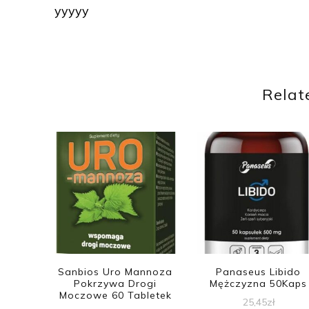
yyyyy
Relat
Sanbios Uro Mannoza
Panaseus Libido
Pokrzywa Drogi
Mężczyzna 50Kaps
Moczowe 60 Tabletek
25,45
zł