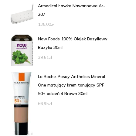
Armedical Ławka Nawannowa Ar-
207
135,00
zł
Now Foods 100% Olejek Bazyliowy
Bazylia 30ml
39,51
zł
La Roche-Posay Anthelios Mineral
One matujący krem tonujący SPF
50+ odcień 4 Brown 30ml
66,95
zł