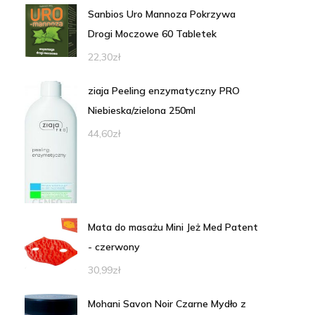
Sanbios Uro Mannoza Pokrzywa
Drogi Moczowe 60 Tabletek
22,30
zł
ziaja Peeling enzymatyczny PRO
Niebieska/zielona 250ml
44,60
zł
Mata do masażu Mini Jeż Med Patent
- czerwony
30,99
zł
Mohani Savon Noir Czarne Mydło z