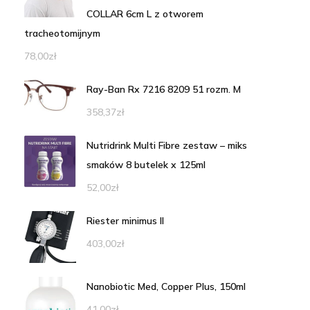
COLLAR 6cm L z otworem
tracheotomijnym
78,00
zł
Ray-Ban Rx 7216 8209 51 rozm. M
358,37
zł
Nutridrink Multi Fibre zestaw – miks
smaków 8 butelek x 125ml
52,00
zł
Riester minimus II
403,00
zł
Nanobiotic Med, Copper Plus, 150ml
41,00
zł