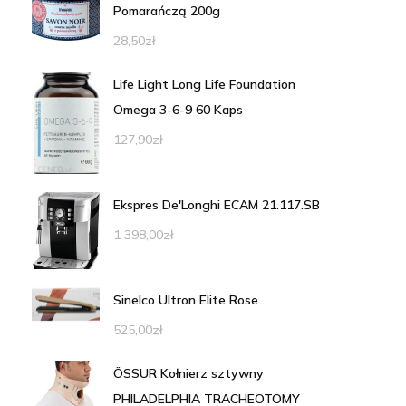
Pomarańczą 200g
28,50
zł
Life Light Long Life Foundation
Omega 3-6-9 60 Kaps
127,90
zł
Ekspres De'Longhi ECAM 21.117.SB
1 398,00
zł
Sinelco Ultron Elite Rose
525,00
zł
ÖSSUR Kołnierz sztywny
PHILADELPHIA TRACHEOTOMY