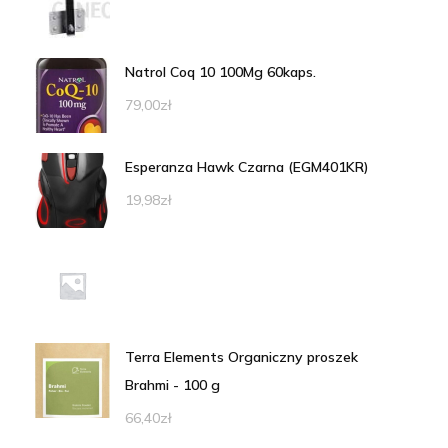
Natrol Coq 10 100Mg 60kaps.
79,00
zł
Esperanza Hawk Czarna (EGM401KR)
19,98
zł
Terra Elements Organiczny proszek
Brahmi - 100 g
66,40
zł