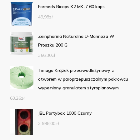
Formeds Bicaps K2 MK-7 60 kaps.
49,98
zł
Zeinpharma Naturalna D-Mannoza W
Proszku 200 G
356,30
zł
Timago Krążek przeciwodleżynowy z
otworem w paroprzepuszczalnym pokrowcu
wypełniony granulatem styropianowym
63,26
zł
JBL Partybox 1000 Czarny
3 998,00
zł