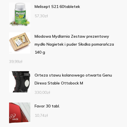
Melisept S21 60tabletek
57,30
zł
Miodowa Mydlarnia Zestaw prezentowy
mydło Nagietek i puder Słodka pomarańcza
140 g
39,99
zł
Orteza stawu kolanowego otwarta Genu
Direxa Stable Ottobock M
330,00
zł
Favor 30 tabl.
10,74
zł