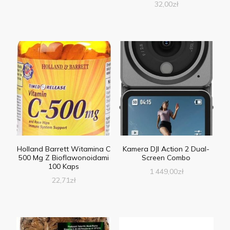
32,00
zł
Holland Barrett Witamina C
Kamera DJI Action 2 Dual-
500 Mg Z Bioflawonoidami
Screen Combo
100 Kaps
1 449,00
zł
22,71
zł