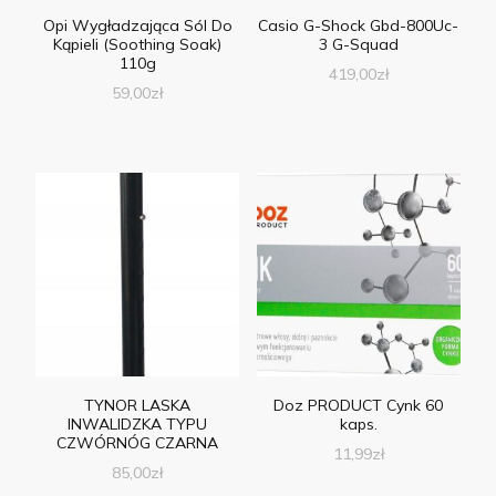
Opi Wygładzająca Sól Do
Casio G-Shock Gbd-800Uc-
Kąpieli (Soothing Soak)
3 G-Squad
110g
419,00
zł
59,00
zł
TYNOR LASKA
Doz PRODUCT Cynk 60
INWALIDZKA TYPU
kaps.
CZWÓRNÓG CZARNA
11,99
zł
85,00
zł