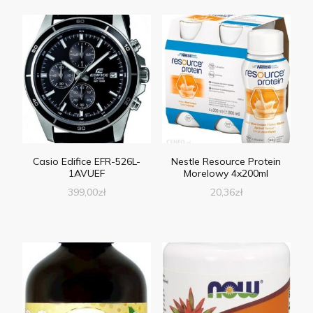
Casio Edifice EFR-526L-
Nestle Resource Protein
1AVUEF
Morelowy 4x200ml
399,00
zł
20,36
zł