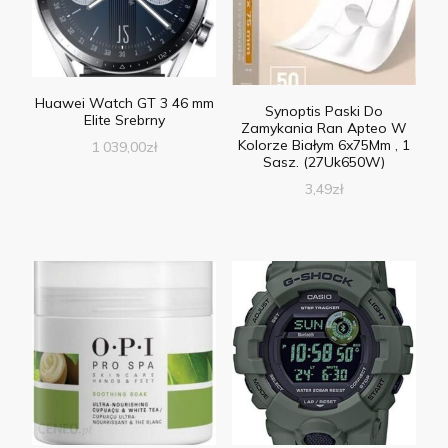
Huawei Watch GT 3 46 mm
Synoptis Paski Do
Elite Srebrny
Zamykania Ran Apteo W
Kolorze Białym 6x75Mm , 1
1 039,00
zł
Sasz. (27Uk650W)
3,49
zł