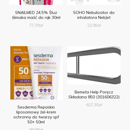
SNAILMED 24,5% Śluz
SOHO Nebulizator do
ślimaka maść do rąk 30ml
inhalatora NebJet
77,39
zł
22,90
zł
Bemeta Help Poręcz
Składana 850 (301606322)
627,30
zł
Sesderma Repaskin
liposomowy żel-krem
ochronny do twarzy spf
50+ 50ml
99,99
zł