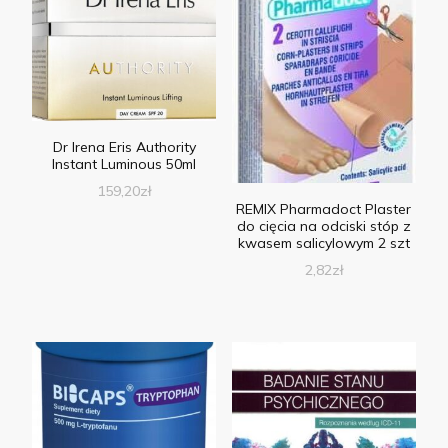
Dr Irena Eris Authority
Instant Luminous 50ml
159,20
zł
REMIX Pharmadoct Plaster
do cięcia na odciski stóp z
kwasem salicylowym 2 szt
2,82
zł