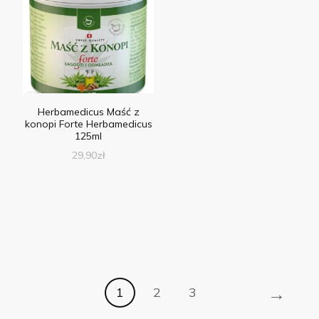
Herbamedicus Maść z
konopi Forte Herbamedicus
125ml
29,90
zł
→
1
2
3