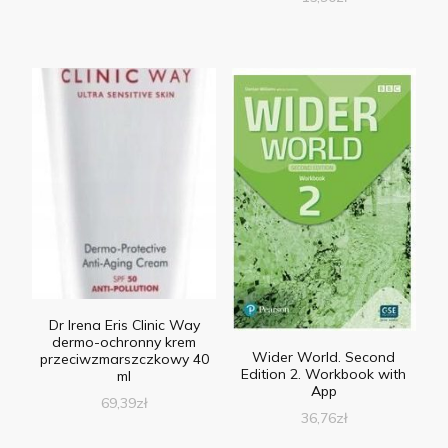
Dr Irena Eris Clinic Way
dermo-ochronny krem
Wider World. Second
przeciwzmarszczkowy 40
Edition 2. Workbook with
ml
App
69,39
zł
36,76
zł