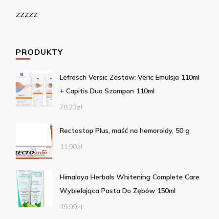
zzzzz
PRODUKTY
Lefrosch Versic Zestaw: Veric Emulsja 110ml
+ Capitis Duo Szampon 110ml
78,23
zł
Rectostop Plus, maść na hemoroidy, 50 g
11,90
zł
Himalaya Herbals Whitening Complete Care
Wybielająca Pasta Do Zębów 150ml
19,99
zł