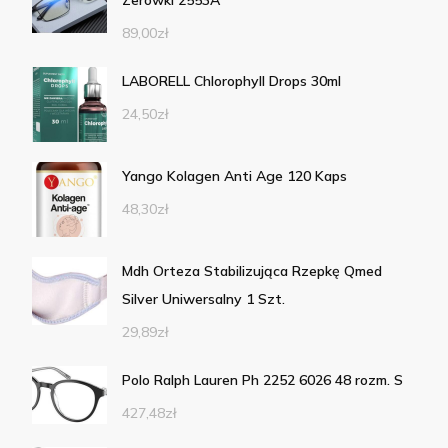
89,00
zł
LABORELL Chlorophyll Drops 30ml
24,50
zł
Yango Kolagen Anti Age 120 Kaps
48,30
zł
Mdh Orteza Stabilizująca Rzepkę Qmed
Silver Uniwersalny 1 Szt.
29,89
zł
Polo Ralph Lauren Ph 2252 6026 48 rozm. S
427,48
zł