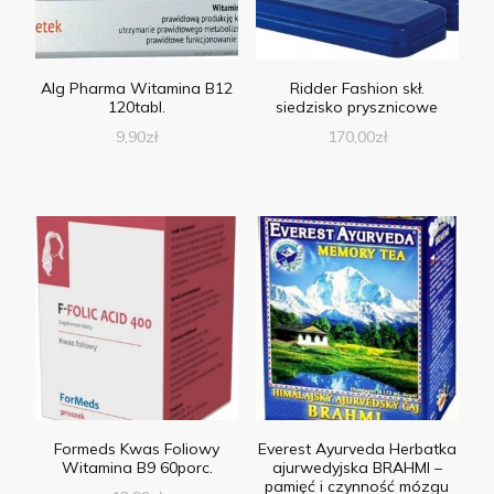
Alg Pharma Witamina B12
Ridder Fashion skł.
120tabl.
siedzisko prysznicowe
9,90
zł
170,00
zł
Formeds Kwas Foliowy
Everest Ayurveda Herbatka
Witamina B9 60porc.
ajurwedyjska BRAHMI –
pamięć i czynność mózgu