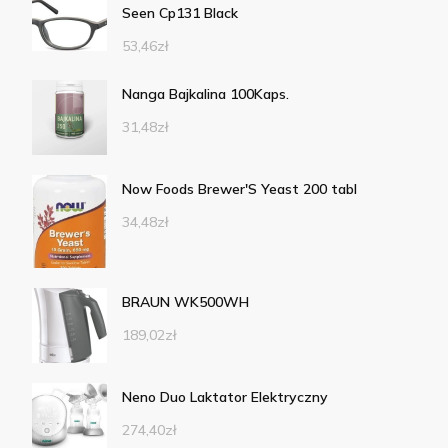
Seen Cp131 Black
53,46
zł
Nanga Bajkalina 100Kaps.
31,48
zł
Now Foods Brewer'S Yeast 200 tabl
34,48
zł
BRAUN WK500WH
189,02
zł
Neno Duo Laktator Elektryczny
274,40
zł