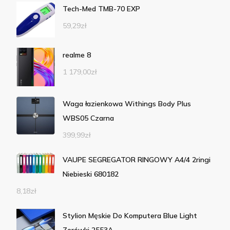
Tech-Med TMB-70 EXP
59,29
zł
realme 8
1 179,00
zł
Waga łazienkowa Withings Body Plus
WBS05 Czarna
399,99
zł
VAUPE SEGREGATOR RINGOWY A4/4 2ringi
Niebieski 680182
8,18
zł
Stylion Męskie Do Komputera Blue Light
Zerówki 2553A