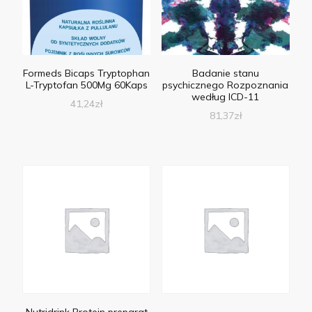
Formeds Bicaps Tryptophan
Badanie stanu
L-Tryptofan 500Mg 60Kaps
psychicznego Rozpoznania
według ICD-11
41,24
zł
81,37
zł
Nutridrink Protein preparat