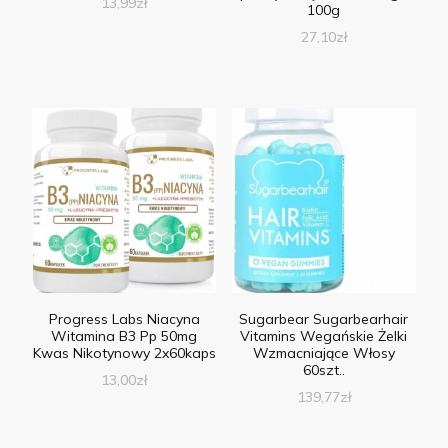
13,99
zł
100g
27,10
zł
Progress Labs Niacyna
Sugarbear Sugarbearhair
Witamina B3 Pp 50mg
Vitamins Wegańskie Żelki
Kwas Nikotynowy 2x60kaps
Wzmacniające Włosy
60szt..
13,00
zł
139,77
zł