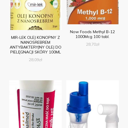
Now Foods Methyl B-12
1000Mcg 100 tabl.
MIR-LEK OLEJ KONOPNY Z
NANOSREBREM
28,70
zł
ANTYBAKTERYJNY OLEJ DO
PIELĘGNACJI SKÓRY 100ML
28,09
zł