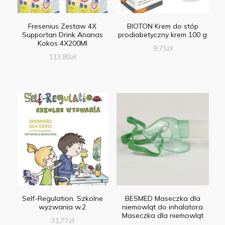
Fresenius Zestaw 4X
BIOTON Krem do stóp
Supportan Drink Ananas
prodiabetyczny krem 100 g
Kokos 4X200Ml
9,75
zł
113,80
zł
Self-Regulation. Szkolne
BESMED Maseczka dla
wyzwania w.2
niemowląt do inhalatora
Maseczka dla niemowląt
31,77
zł