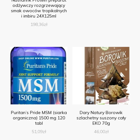
odżywczy rozgrzewający
smak owoców tropikalnych
i imbiru 24X125ml
198,36
zł
Puritan’s Pride MSM (siarka
Dary Natury Borowik
organiczna) 1500 mg 120
szlachetny suszony cały
tabl
EKO 70g
51,09
zł
46,00
zł