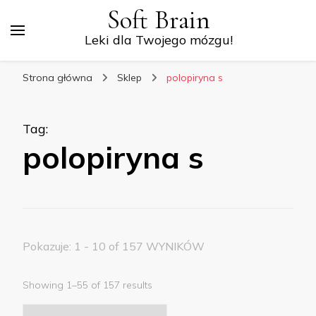
Soft Brain
Leki dla Twojego mózgu!
Strona główna
Sklep
polopiryna s
Tag
:
polopiryna s
Pokazuje: 1 - 10 of 157 WYNIKÓW
Showing 1–55 of 157 results