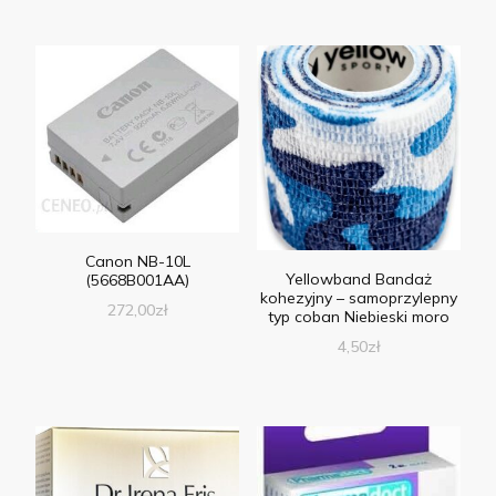
Canon NB-10L
Yellowband Bandaż
(5668B001AA)
kohezyjny – samoprzylepny
272,00
zł
typ coban Niebieski moro
4,50
zł