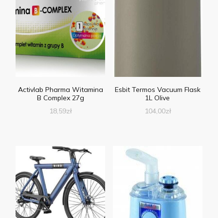
Activlab Pharma Witamina
Esbit Termos Vacuum Flask
B Complex 27g
1L Olive
18,59
zł
104,00
zł