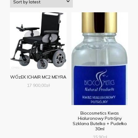
WÓzEK ICHAIR MC2 MEYRA
17 900,00
zł
Biocosmetics Kwas
Hialuronowy Potrójny
Szklana Butelka + Pudełko
30ml
15,90
zł