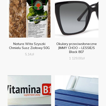
Natura Wita Szyszki
Okulary przeciwsłoneczne
Chmielu Susz Ziołowy 50G
JIMMY CHOO – LESSIE/S
Black 807
5,14
zł
1 129,00
zł