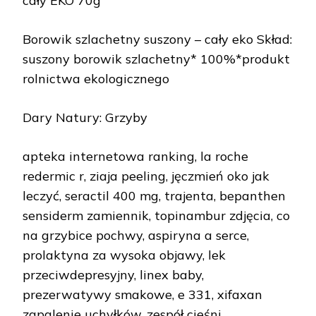
cały EKO 70g
Borowik szlachetny suszony – cały eko Skład:
suszony borowik szlachetny* 100%*produkt
rolnictwa ekologicznego
Dary Natury: Grzyby
apteka internetowa ranking, la roche
redermic r, ziaja peeling, jęczmień oko jak
leczyć, seractil 400 mg, trajenta, bepanthen
sensiderm zamiennik, topinambur zdjęcia, co
na grzybice pochwy, aspiryna a serce,
prolaktyna za wysoka objawy, lek
przeciwdepresyjny, linex baby,
prezerwatywy smakowe, e 331, xifaxan
zapalenie uchyłków, zespół cieśni