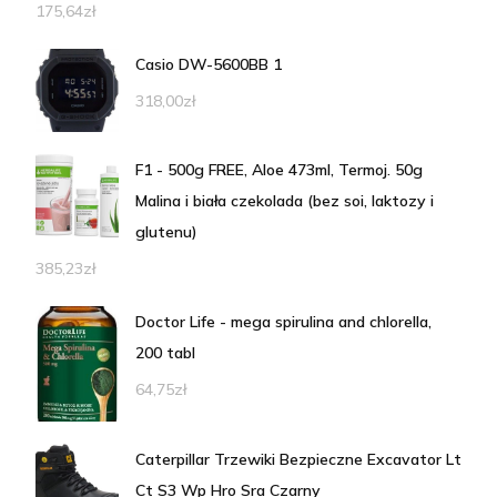
175,64
zł
Casio DW-5600BB 1
318,00
zł
F1 - 500g FREE, Aloe 473ml, Termoj. 50g
Malina i biała czekolada (bez soi, laktozy i
glutenu)
385,23
zł
Doctor Life - mega spirulina and chlorella,
200 tabl
64,75
zł
Caterpillar Trzewiki Bezpieczne Excavator Lt
Ct S3 Wp Hro Sra Czarny