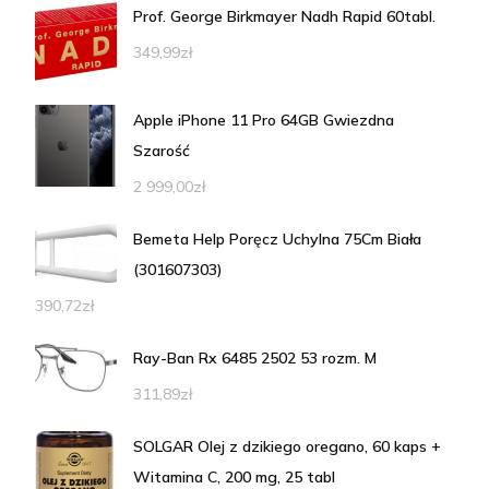
Prof. George Birkmayer Nadh Rapid 60tabl.
349,99
zł
Apple iPhone 11 Pro 64GB Gwiezdna
Szarość
2 999,00
zł
Bemeta Help Poręcz Uchylna 75Cm Biała
(301607303)
390,72
zł
Ray-Ban Rx 6485 2502 53 rozm. M
311,89
zł
SOLGAR Olej z dzikiego oregano, 60 kaps +
Witamina C, 200 mg, 25 tabl