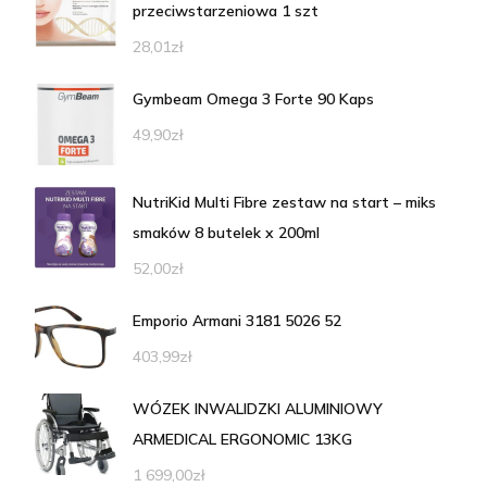
przeciwstarzeniowa 1 szt
28,01
zł
Gymbeam Omega 3 Forte 90 Kaps
49,90
zł
NutriKid Multi Fibre zestaw na start – miks
smaków 8 butelek x 200ml
52,00
zł
Emporio Armani 3181 5026 52
403,99
zł
WÓZEK INWALIDZKI ALUMINIOWY
ARMEDICAL ERGONOMIC 13KG
1 699,00
zł