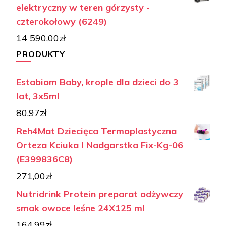
elektryczny w teren górzysty -
czterokołowy (6249)
14 590,00
zł
PRODUKTY
Estabiom Baby, krople dla dzieci do 3
lat, 3x5ml
80,97
zł
Reh4Mat Dziecięca Termoplastyczna
Orteza Kciuka I Nadgarstka Fix-Kg-06
(E399836C8)
271,00
zł
Nutridrink Protein preparat odżywczy
smak owoce leśne 24X125 ml
164,99
zł