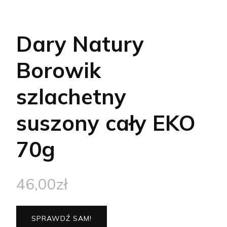
Dary Natury
Borowik
szlachetny
suszony cały EKO
70g
46,00
zł
SPRAWDŹ SAM!