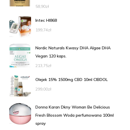
58,90
zł
Intec HI868
199,74
zł
Nordic Naturals Kwasy DHA Algae DHA
Vegan 120 kaps.
213,75
zł
Olejek 15% 1500mg CBD 10ml CIBDOL
299,00
zł
Donna Karan Dkny Woman Be Delicious
Fresh Blossom Woda perfumowana 100ml
spray