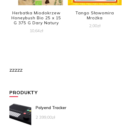
Herbatka Miodokrzew
Tango Sławomira
Honeybush Bio 25 x 15
Mrożka
G 375 G Dary Natury
2,00
zł
10,64
zł
zzzzz
PRODUKTY
Polyend Tracker
2 399,00
zł