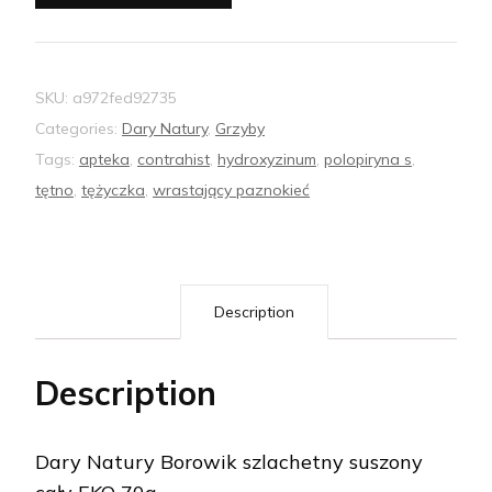
SKU:
a972fed92735
Categories:
Dary Natury
,
Grzyby
Tags:
apteka
,
contrahist
,
hydroxyzinum
,
polopiryna s
,
tętno
,
tężyczka
,
wrastający paznokieć
Description
Description
Dary Natury Borowik szlachetny suszony