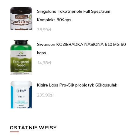
Singularis Tokotrienole Full Spectrum
Kompleks 30Kaps
38,99
zł
Swanson KOZIERADKA NASIONA 610 MG 90
kaps.
14,38
zł
Klaire Labs Pro-5® probiotyk 60kapsułek
239,90
zł
OSTATNIE WPISY