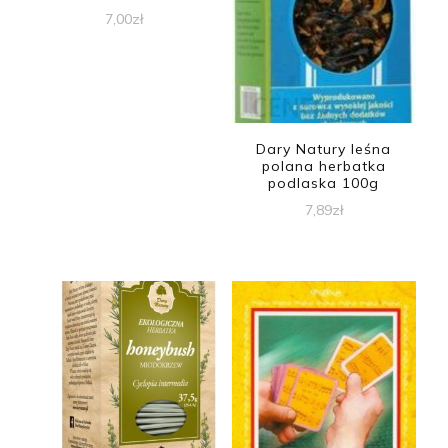
7,00
zł
Dary Natury leśna
polana herbatka
podlaska 100g
7,89
zł