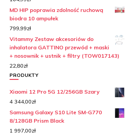
MD HIP poprawia zdolność ruchową
biodra 10 ampułek
799,99
zł
Vitammy Zestaw akcesoriów do
inhalatora GATTINO przewód + maski
+ nosownik + ustnik + filtry (TOW017143)
22,80
zł
PRODUKTY
Xiaomi 12 Pro 5G 12/256GB Szary
4 344,00
zł
Samsung Galaxy S10 Lite SM-G770
8/128GB Prism Black
1 997,00
zł