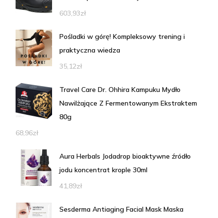
603,93
zł
Pośladki w górę! Kompleksowy trening i
praktyczna wiedza
35,12
zł
Travel Care Dr. Ohhira Kampuku Mydło
Nawilżające Z Fermentowanym Ekstraktem
80g
68,96
zł
Aura Herbals Jodadrop bioaktywne źródło
jodu koncentrat krople 30ml
41,89
zł
Sesderma Antiaging Facial Mask Maska