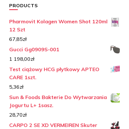
PRODUCTS
Pharmovit Kolagen Women Shot 120ml
12 Szt
67,85
zł
Gucci Gg0909S-001
1 198,00
zł
Test ciążowy HCG płytkowy APTEO
CARE 1szt.
5,36
zł
Sun & Foods Bakterie Do Wytwarzania
Jogurtu L+ 1sasz.
28,70
zł
CARPO 2 SE XD VERMEIREN Skuter