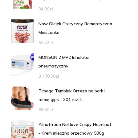
34,90
zł
Now Olejek Eteryczny Romantyczna
Mieszanka
52,72
zł
MONSUN 2 MP2 Inhalator
pneumatyczny
3 770,00
zł
Timago Temblak Orteza na bark i
ramię gips - 301 roz. L
68,50
zł
Allnutrition Nutlove Crispy Hazelnut
- Krem mleczno orzechowy 500g