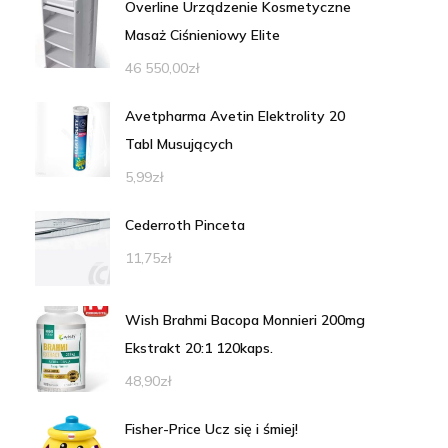
Overline Urządzenie Kosmetyczne
Masaż Ciśnieniowy Elite
46 550,00
zł
Avetpharma Avetin Elektrolity 20
Tabl Musujących
5,99
zł
Cederroth Pinceta
11,75
zł
Wish Brahmi Bacopa Monnieri 200mg
Ekstrakt 20:1 120kaps.
48,90
zł
Fisher-Price Ucz się i śmiej!