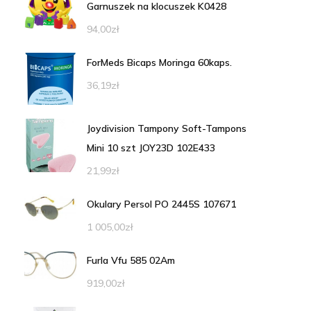
Garnuszek na klocuszek K0428
94,00
zł
ForMeds Bicaps Moringa 60kaps.
36,19
zł
Joydivision Tampony Soft-Tampons
Mini 10 szt JOY23D 102E433
21,99
zł
Okulary Persol PO 2445S 107671
1 005,00
zł
Furla Vfu 585 02Am
919,00
zł