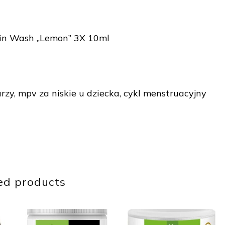
ain Wash „Lemon” 3X 10ml
zy, mpv za niskie u dziecka, cykl menstruacyjny
ed products