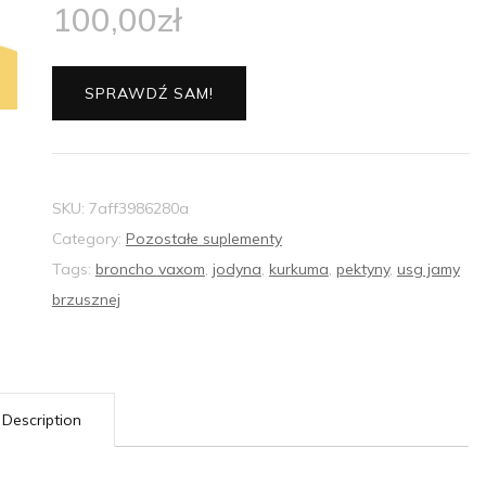
100,00
zł
SPRAWDŹ SAM!
SKU:
7aff3986280a
Category:
Pozostałe suplementy
Tags:
broncho vaxom
,
jodyna
,
kurkuma
,
pektyny
,
usg jamy
brzusznej
Description