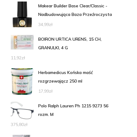
Makear Builder Base Clear/Classic -
Nadbudowująca Baza Przeźroczysta
34,99
zł
BOIRON URTICA URENS, 15 CH,
GRANULKI, 4 G
11,92
zł
Herbamedicus Końska maść
rozgrzewającz 250 ml
17,99
zł
Polo Ralph Lauren Ph 1215 9273 56
rozm. M
375,80
zł