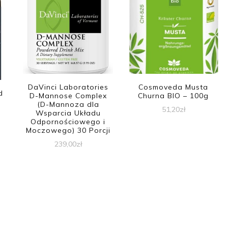
DaVinci Laboratories
Cosmoveda Musta
d
D-Mannose Complex
Churna BIO – 100g
(D-Mannoza dla
51,20
zł
Wsparcia Układu
Odpornościowego i
Moczowego) 30 Porcji
239,00
zł