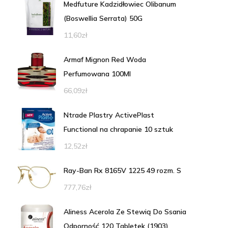
Medfuture Kadzidłowiec Olibanum
(Boswellia Serrata) 50G
11,60
zł
Armaf Mignon Red Woda
Perfumowana 100Ml
66,09
zł
Ntrade Plastry ActivePlast
Functional na chrapanie 10 sztuk
12,52
zł
Ray-Ban Rx 8165V 1225 49 rozm. S
777,76
zł
Aliness Acerola Ze Stewią Do Ssania
Odporność 120 Tabletek (1903)