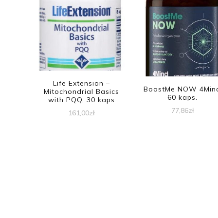
Life Extension –
BoostMe NOW 4Min
Mitochondrial Basics
60 kaps.
with PQQ, 30 kaps
77,86
zł
161,00
zł