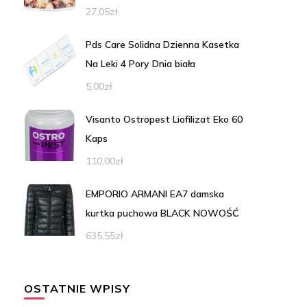
27,05
zł
Pds Care Solidna Dzienna Kasetka
Na Leki 4 Pory Dnia biała
5,00
zł
Visanto Ostropest Liofilizat Eko 60
Kaps
110,00
zł
EMPORIO ARMANI EA7 damska
kurtka puchowa BLACK NOWOŚĆ
635,55
zł
OSTATNIE WPISY