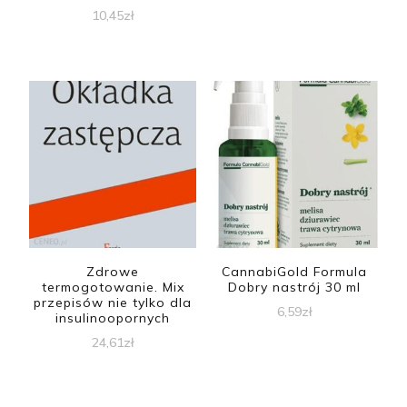
10,45
zł
Zdrowe
CannabiGold Formula
termogotowanie. Mix
Dobry nastrój 30 ml
przepisów nie tylko dla
6,59
zł
insulinoopornych
24,61
zł