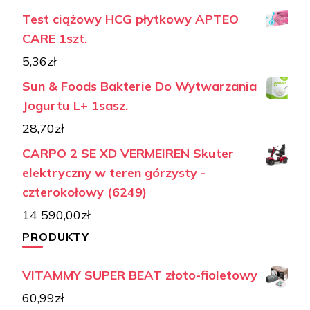
Test ciążowy HCG płytkowy APTEO
CARE 1szt.
5,36
zł
Sun & Foods Bakterie Do Wytwarzania
Jogurtu L+ 1sasz.
28,70
zł
CARPO 2 SE XD VERMEIREN Skuter
elektryczny w teren górzysty -
czterokołowy (6249)
14 590,00
zł
PRODUKTY
VITAMMY SUPER BEAT złoto-fioletowy
60,99
zł