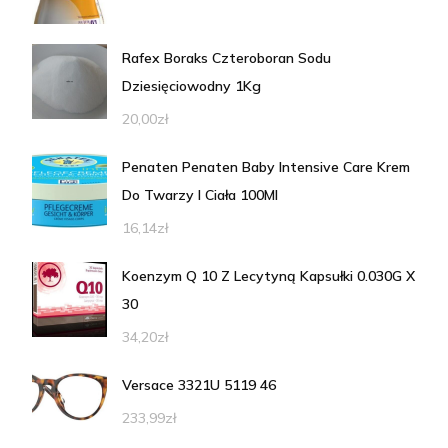
Rafex Boraks Czteroboran Sodu
Dziesięciowodny 1Kg
20,00
zł
Penaten Penaten Baby Intensive Care Krem
Do Twarzy I Ciała 100Ml
16,14
zł
Koenzym Q 10 Z Lecytyną Kapsułki 0.030G X
30
34,20
zł
Versace 3321U 5119 46
233,99
zł