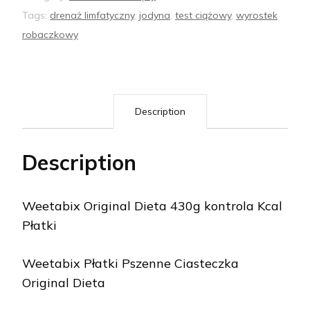
Tags:
drenaż limfatyczny
,
jodyna
,
test ciążowy
,
wyrostek
robaczkowy
Description
Description
Weetabix Original Dieta 430g kontrola Kcal
Płatki
Weetabix Płatki Pszenne Ciasteczka
Original Dieta