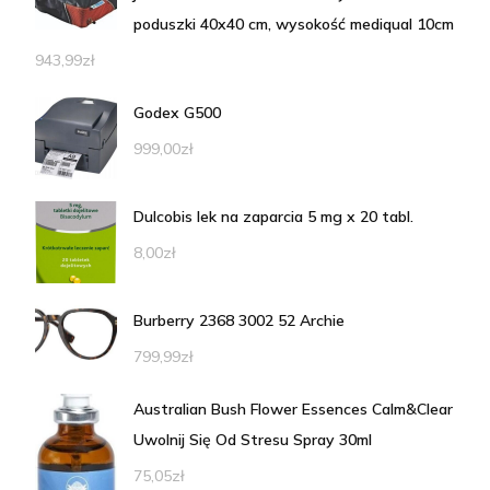
poduszki 40x40 cm, wysokość mediqual 10cm
943,99
zł
Godex G500
999,00
zł
Dulcobis lek na zaparcia 5 mg x 20 tabl.
8,00
zł
Burberry 2368 3002 52 Archie
799,99
zł
Australian Bush Flower Essences Calm&Clear
Uwolnij Się Od Stresu Spray 30ml
75,05
zł