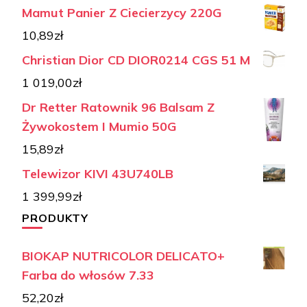
Mamut Panier Z Ciecierzycy 220G
10,89
zł
Christian Dior CD DIOR0214 CGS 51 M
1 019,00
zł
Dr Retter Ratownik 96 Balsam Z
Żywokostem I Mumio 50G
15,89
zł
Telewizor KIVI 43U740LB
1 399,99
zł
PRODUKTY
BIOKAP NUTRICOLOR DELICATO+
Farba do włosów 7.33
52,20
zł