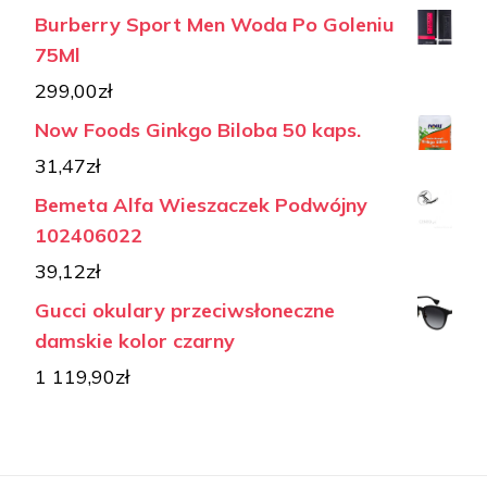
Burberry Sport Men Woda Po Goleniu
75Ml
299,00
zł
Now Foods Ginkgo Biloba 50 kaps.
31,47
zł
Bemeta Alfa Wieszaczek Podwójny
102406022
39,12
zł
Gucci okulary przeciwsłoneczne
damskie kolor czarny
1 119,90
zł