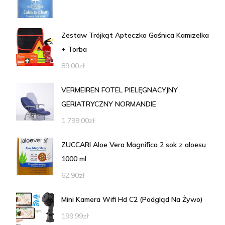
Zestaw Trójkąt Apteczka Gaśnica Kamizelka
+ Torba
89,00
zł
VERMEIREN FOTEL PIELĘGNACYJNY
GERIATRYCZNY NORMANDIE
1 799,00
zł
ZUCCARI Aloe Vera Magnifica 2 sok z aloesu
1000 ml
62,90
zł
Mini Kamera Wifi Hd C2 (Podgląd Na Żywo)
199,99
zł