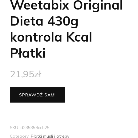
Weetabix Original
Dieta 430g
kontrola Kcal
Płatki
21,95
zł
SPRAWDŹ SAM!
SKU:
d235358ccb25
Category:
Płatki musli i otręby