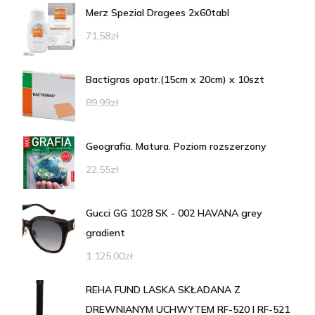
Merz Spezial Dragees 2x60tabl
71,58
zł
Bactigras opatr.(15cm x 20cm) x 10szt
89,99
zł
Geografia. Matura. Poziom rozszerzony
22,55
zł
Gucci GG 1028 SK - 002 HAVANA grey
gradient
1 125,00
zł
REHA FUND LASKA SKŁADANA Z
DREWNIANYM UCHWYTEM RF-520 I RF-521