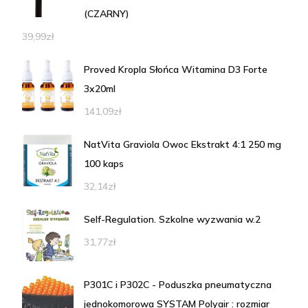
(CZARNY)
39,99
zł
Proved Kropla Słońca Witamina D3 Forte
3x20ml
141,09
zł
NatVita Graviola Owoc Ekstrakt 4:1 250 mg
100 kaps
32,14
zł
Self-Regulation. Szkolne wyzwania w.2
31,77
zł
P301C i P302C - Poduszka pneumatyczna
jednokomorowa SYSTAM Polyair : rozmiar