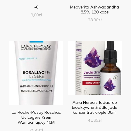
-6
Medverita Ashwagandha
8.5% 120 kaps
9,00
zł
28,90
zł
Aura Herbals Jodadrop
bioaktywne źródło jodu
koncentrat krople 30ml
La Roche-Posay Rosaliac
Uv Legere Krem
41,89
zł
Wzmacniający 40Ml
75,49
zł