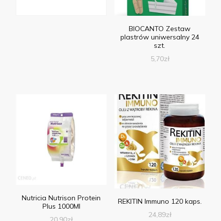
BIOCANTO Zestaw
plastrów uniwersalny 24
szt.
5,70
zł
Nutricia Nutrison Protein
REKITIN Immuno 120 kaps.
Plus 1000Ml
24,89
zł
20,90
zł