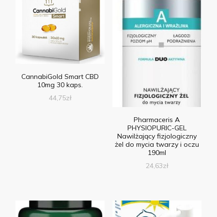
CannabiGold Smart CBD
10mg 30 kaps.
44,75
zł
Pharmaceris A
PHYSIOPURIC-GEL
Nawilżający fizjologiczny
żel do mycia twarzy i oczu
190ml
24,63
zł