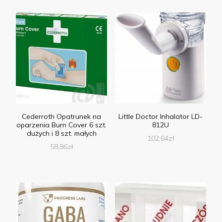
Cederroth Opatrunek na
Little Doctor Inhalator LD-
oparzenia Burn Cover 6 szt.
812U
dużych i 8 szt. małych
102,64
zł
58,86
zł