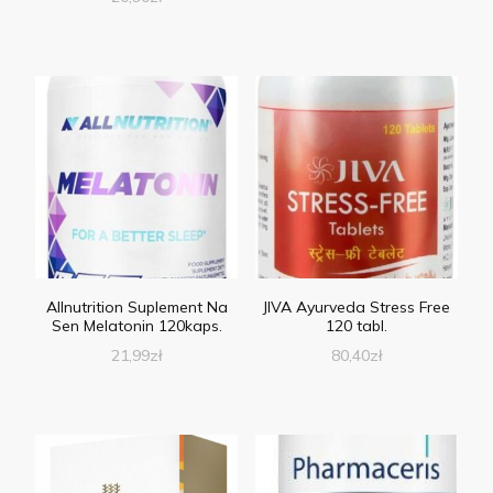
Allnutrition Suplement Na
JIVA Ayurveda Stress Free
Sen Melatonin 120kaps.
120 tabl.
21,99
zł
80,40
zł