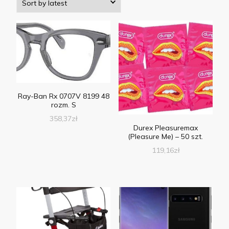
Ray-Ban Rx 0707V 8199 48
rozm. S
358,37
zł
Durex Pleasuremax
(Pleasure Me) – 50 szt.
119,16
zł