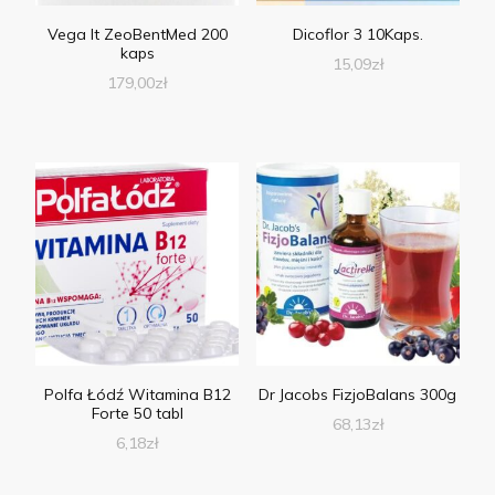
Vega It ZeoBentMed 200
Dicoflor 3 10Kaps.
kaps
15,09
zł
179,00
zł
Polfa Łódź Witamina B12
Dr Jacobs FizjoBalans 300g
Forte 50 tabl
68,13
zł
6,18
zł