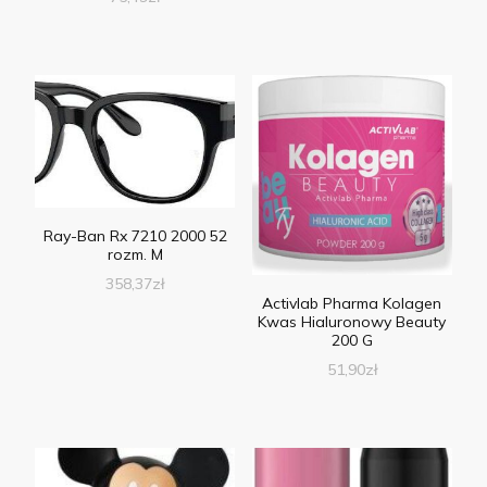
Ray-Ban Rx 7210 2000 52
rozm. M
358,37
zł
Activlab Pharma Kolagen
Kwas Hialuronowy Beauty
200 G
51,90
zł