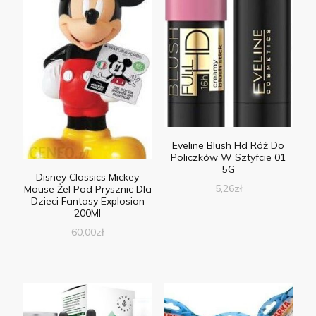
Eveline Blush Hd Róż Do
Policzków W Sztyfcie 01
5G
Disney Classics Mickey
5,26
zł
Mouse Żel Pod Prysznic Dla
Dzieci Fantasy Explosion
200Ml
60,00
zł