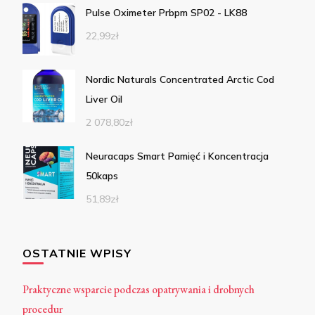
Pulse Oximeter Prbpm SP02 - LK88
22,99
zł
Nordic Naturals Concentrated Arctic Cod
Liver Oil
2 078,80
zł
Neuracaps Smart Pamięć i Koncentracja
50kaps
51,89
zł
OSTATNIE WPISY
Praktyczne wsparcie podczas opatrywania i drobnych
procedur