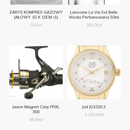
ZARYS KOMPRES GAZOWY
Lancome La Vie Est Belle
JAŁOWY 10 X 10CM (1)
Woda Perfumowana 50ml
0,60
zł
283,00
zł
Jaxon Magnet Carp FRXL
Jvd JG1026.3
300
1 130,00
zł
98,99
zł