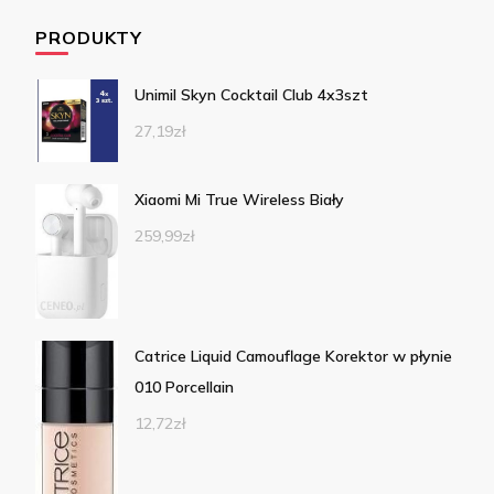
PRODUKTY
Unimil Skyn Cocktail Club 4x3szt
27,19
zł
Xiaomi Mi True Wireless Biały
259,99
zł
Catrice Liquid Camouflage Korektor w płynie
010 Porcellain
12,72
zł