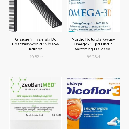
Grzebień Fryzjerski Do
Nordic Naturals Kwasy
Rozczesywania Włosów
Omega-3 Epa Dha Z
Karbon
Witaminą D3 237Ml
10,82
zł
99,28
zł