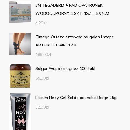
3M TEGADERM + PAD OPATRUNEK
WODOODPORNY 1 SZT. 1SZT. 5X7CM
4,29
zł
Timago Orteza sztywna na goleń i stopę
ARTHROFIX AIR 7840
189,00
zł
Solgar Wapń i magnez 100 tabl
55,99
zł
Elisium Flexy Gel Żel do paznokci Beige 25g
32,99
zł