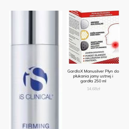
GardloX Manusilver Płyn do
płukania jamy ustnej i
gardła 250 ml
14,68
zł