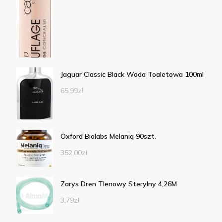
Jaguar Classic Black Woda Toaletowa 100ml
65,99
zł
Oxford Biolabs Melaniq 90szt.
352,00
zł
Zarys Dren Tlenowy Sterylny 4,26M
3,79
zł