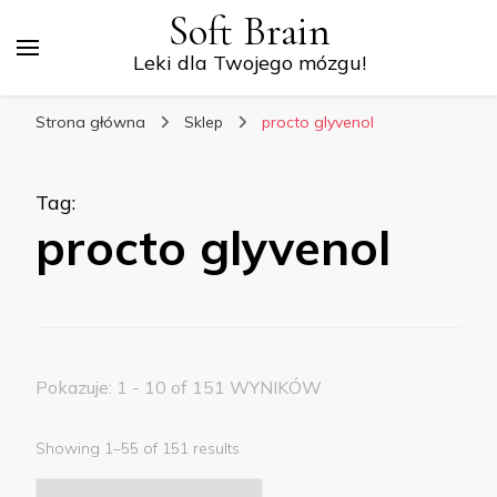
Soft Brain
Leki dla Twojego mózgu!
Strona główna
Sklep
procto glyvenol
Tag
:
procto glyvenol
Pokazuje: 1 - 10 of 151 WYNIKÓW
Showing 1–55 of 151 results