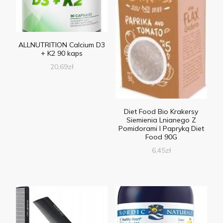
ALLNUTRITION Calcium D3
+ K2 90 kaps
20,69
zł
Diet Food Bio Krakersy
Siemienia Lnianego Z
Pomidorami I Papryką Diet
Food 90G
6,45
zł