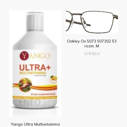
Oakley Ox 5073 507302 53
rozm. M
578,82
zł
Yango Ultra Multiwitamina