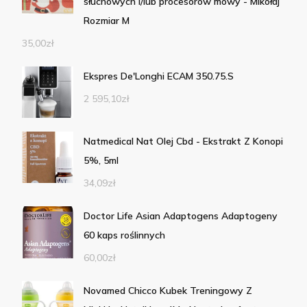
słuchowych i/lub procesorów mowy - Mikołaj
Rozmiar M
35,00
zł
Ekspres De'Longhi ECAM 350.75.S
2 595,10
zł
Natmedical Nat Olej Cbd - Ekstrakt Z Konopi
5%, 5ml
34,09
zł
Doctor Life Asian Adaptogens Adaptogeny
60 kaps roślinnych
60,00
zł
Novamed Chicco Kubek Treningowy Z