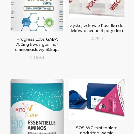
Zyskaj zdrowie Kasetka do
leków dzienna 3 pory dnia
4,29
zł
Progress Labs GABA
750mg kwas gamma-
aminomasłowy 60kaps
23,99
zł
SOS WC mini toaleta
podróżna wersja