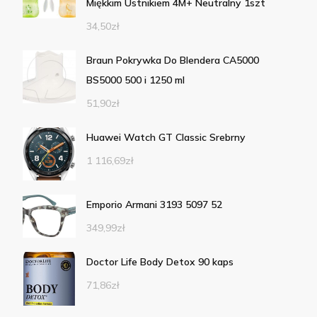
Miękkim Ustnikiem 4M+ Neutralny 1szt
34,50
zł
Braun Pokrywka Do Blendera CA5000
BS5000 500 i 1250 ml
51,90
zł
Huawei Watch GT Classic Srebrny
1 116,69
zł
Emporio Armani 3193 5097 52
349,99
zł
Doctor Life Body Detox 90 kaps
71,86
zł