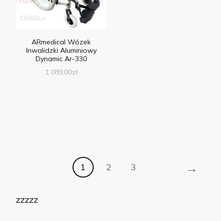
ARmedical Wózek
Inwalidzki Aluminiowy
Dynamic Ar-330
1 089,00
zł
→
1
2
3
zzzzz