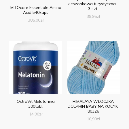
kieszonkowa turystyczna –
MITOcare Essentiale Amino
3 szt.
Acid 540kaps
39,95
zł
385,00
zł
OstroVit Melatonina
HIMALAYA WŁÓCZKA
300tabl.
DOLPHIN BABY NA KOCYKI
80326
14,90
zł
16,90
zł