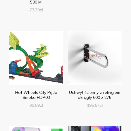
500 Ml
77,79
zł
Hot Wheels City Pętla
Uchwyt ścienny z relingiem
Smoka HDP03
okrągły 600 x 275
99,89
zł
195,57
zł