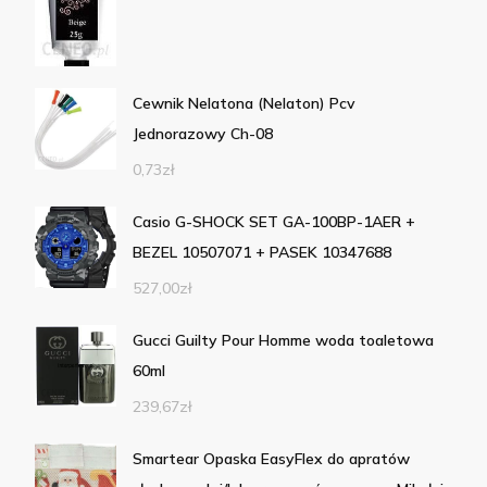
Cewnik Nelatona (Nelaton) Pcv
Jednorazowy Ch-08
0,73
zł
Casio G-SHOCK SET GA-100BP-1AER +
BEZEL 10507071 + PASEK 10347688
527,00
zł
Gucci Guilty Pour Homme woda toaletowa
60ml
239,67
zł
Smartear Opaska EasyFlex do apratów