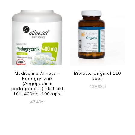
Medicaline Aliness –
Biolatte Original 110
Podagrycznik
kaps
(Aegopodium
139,99
zł
podagraria L.) ekstrakt
10:1 400mg, 100kaps.
47,40
zł