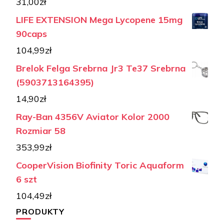
31,00
zł
LIFE EXTENSION Mega Lycopene 15mg
90caps
104,99
zł
Brelok Felga Srebrna Jr3 Te37 Srebrna
(5903713164395)
14,90
zł
Ray-Ban 4356V Aviator Kolor 2000
Rozmiar 58
353,99
zł
CooperVision Biofinity Toric Aquaform
6 szt
104,49
zł
PRODUKTY