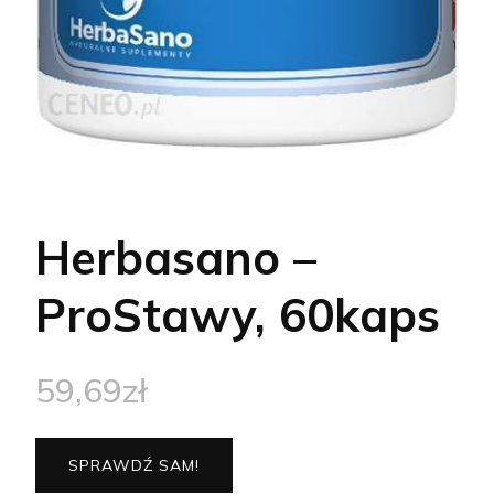
Herbasano –
ProStawy, 60kaps
59,69
zł
SPRAWDŹ SAM!