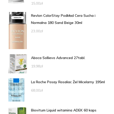
15,00
zł
Revlon ColorStay Podkład Cera Sucha i
Normalna 180 Sand Beige 30ml
23,00
zł
Aboca Sollievo Advanced 27tabl.
19,98
zł
La Roche Posay Rosaliac Żel Micelarny 195ml
68,00
zł
Biovitum Liquid witamina ADEK 60 kaps