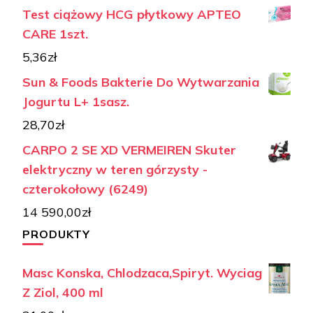
Test ciążowy HCG płytkowy APTEO
CARE 1szt.
5,36
zł
Sun & Foods Bakterie Do Wytwarzania
Jogurtu L+ 1sasz.
28,70
zł
CARPO 2 SE XD VERMEIREN Skuter
elektryczny w teren górzysty -
czterokołowy (6249)
14 590,00
zł
PRODUKTY
Masc Konska, Chlodzaca,Spiryt. Wyciag
Z Ziol, 400 ml