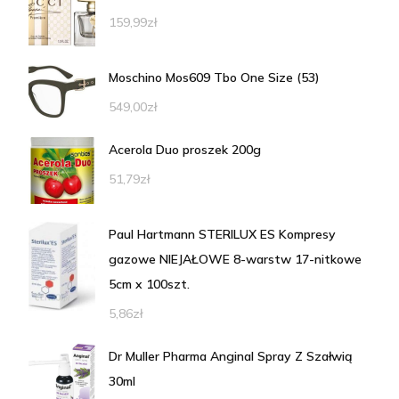
159,99
zł
Moschino Mos609 Tbo One Size (53)
549,00
zł
Acerola Duo proszek 200g
51,79
zł
Paul Hartmann STERILUX ES Kompresy
gazowe NIEJAŁOWE 8-warstw 17-nitkowe
5cm x 100szt.
5,86
zł
Dr Muller Pharma Anginal Spray Z Szałwią
30ml