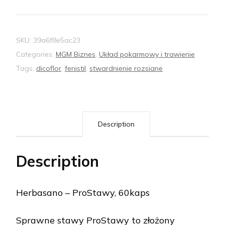
SKU:
39a6f8e5ac23
Categories:
MGM Biznes
,
Układ pokarmowy i trawienie
Tags:
dicoflor
,
fenistil
,
stwardnienie rozsiane
Description
Description
Herbasano – ProStawy, 60kaps
Sprawne stawy ProStawy to złożony