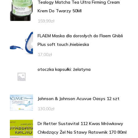
Tealogy Matcha Tea Ultra Firming Cream
Krem Do Twarzy 50Ml
159,99
zł
FLAEM Maska dla dorosłych do Flaem Ghibli
Plus soft touch /niebieska
17,00
zł
otoczka kapsułki: żelatyna
Johnson & Johnson Acuvue Oasys 12 szt
130,00
zł
Dr Retter Sustavital 112 Kwas Mrówkowy
Chłodzący Żel Na Stawy Ratownik 170 80ml