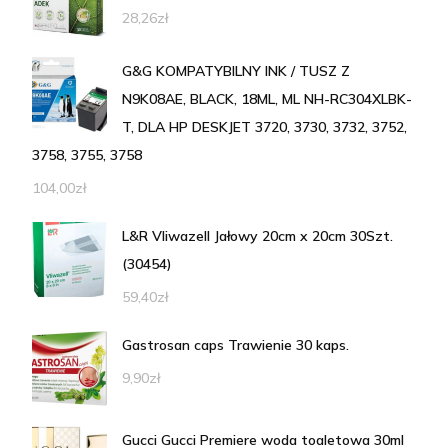
28,26
zł
G&G KOMPATYBILNY INK / TUSZ Z
N9K08AE, BLACK, 18ML, ML NH-RC304XLBK-
T, DLA HP DESKJET 3720, 3730, 3732, 3752,
3758, 3755, 3758
104,00
zł
L&R Vliwazell Jałowy 20cm x 20cm 30Szt.
(30454)
59,40
zł
Gastrosan caps Trawienie 30 kaps.
9,90
zł
Gucci Gucci Premiere woda toaletowa 30ml