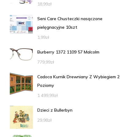
18,99
zł
Seni Care Chusteczki nasączone
pielęgnacyjne 10szt
1,99
zł
Burberry 1372 1109 57 Malcolm
779,99
zł
Cadoca Kurnik Drewniany Z Wybiegiem 2
Poziomy
1 499,99
zł
Dzieci z Bullerbyn
29,98
zł