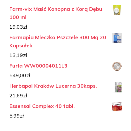
Farm-vix Maść Konopna z Korą Dębu
100 ml
19,03
zł
Farmapia Mleczko Pszczele 300 Mg 20
Kapsułek
13,19
zł
Furla WW00004011L3
549,00
zł
Herbapol Kraków Lucerna 30kaps.
21,69
zł
Essensal Complex 40 tabl.
5,99
zł