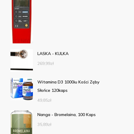
LASKA - KULKA
269,99
zł
Witamina D3 1000iu Kości Zęby
Słońce 120kaps
49,85
zł
Nanga - Bromelaina, 100 Kaps
35,89
zł