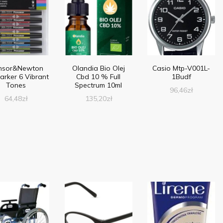
nsor&Newton
Olandia Bio Olej
Casio Mtp-V001L-
arker 6 Vibrant
Cbd 10 % Full
1Budf
Tones
Spectrum 10ml
96,46
zł
64,48
zł
135,20
zł