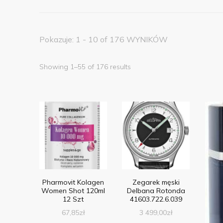
Pokazuje: 1 - 10 of 176 WYNIKÓW
Showing 1–55 of 176 results
Pharmovit Kolagen
Zegarek męski
Women Shot 120ml
Delbana Rotonda
12 Szt
41603.722.6.039
67,85
zł
3 499,00
zł