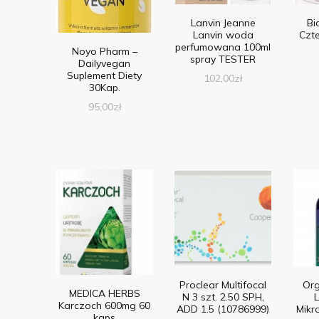
Lanvin Jeanne
Bi
Lanvin woda
Czt
perfumowana 100ml
Noyo Pharm –
spray TESTER
Dailyvegan
Suplement Diety
102,00
zł
30Kap.
95,00
zł
Proclear Multifocal
Org
MEDICA HERBS
N 3 szt. 2.50 SPH,
L
Karczoch 600mg 60
ADD 1.5 (10786999)
Mikr
kaps