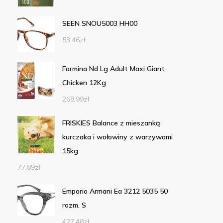
SEEN SNOU5003 HH00
53,46
zł
Farmina Nd Lg Adult Maxi Giant
Chicken 12Kg
268,99
zł
FRISKIES Balance z mieszanką
kurczaka i wołowiny z warzywami
15kg
77,89
zł
Emporio Armani Ea 3212 5035 50
rozm. S
427,48
zł