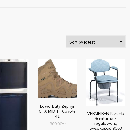
Lowa Buty Zephyr
GTX MID TF Coyote
VERMEIREN Krzesło
41
Sanitarne z
regulowaną
869,00
zł
wysokością 9063