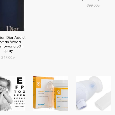
699,00
zł
tian Dior Addict
oman Woda
fumowana 50ml
spray
347,00
zł