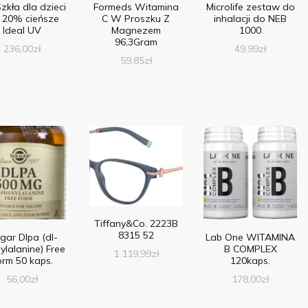
zkła dla dzieci
Formeds Witamina
Microlife zestaw do
 20% cieńsze
C W Proszku Z
inhalacji do NEB
Ideal UV
Magnezem
1000
96,3Gram
236,00
zł
49,99
zł
59,85
zł
Tiffany&Co. 2223B
8315 52
gar Dlpa (dl-
Lab One WITAMINA
ylalanine) Free
B COMPLEX
1 119,99
zł
orm 50 kaps.
120kaps.
56,00
zł
178,00
zł