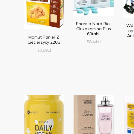
Pharma Nord Bio-
Wóz
Glukozamina Plus
ręc
60tabl.
Ant
Mamut Panier Z
58,44
zł
Ciecierzycy 220G
10,89
zł