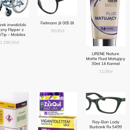
Fielmann Jil 005 Bl
ek inwalidzki
zny Flipper z
99,00
zł
iTip – Mobilex
1 296,00
zł
LIRENE Nature
Matte Fluid Matujący
30ml 14 Karmel
11,09
zł
Ray-Ban Lady
Burbank Rx 5499