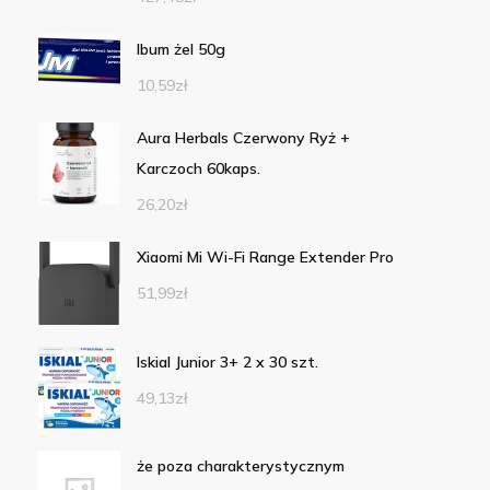
Ibum żel 50g
10,59
zł
Aura Herbals Czerwony Ryż +
Karczoch 60kaps.
26,20
zł
Xiaomi Mi Wi-Fi Range Extender Pro
51,99
zł
Iskial Junior 3+ 2 x 30 szt.
49,13
zł
że poza charakterystycznym