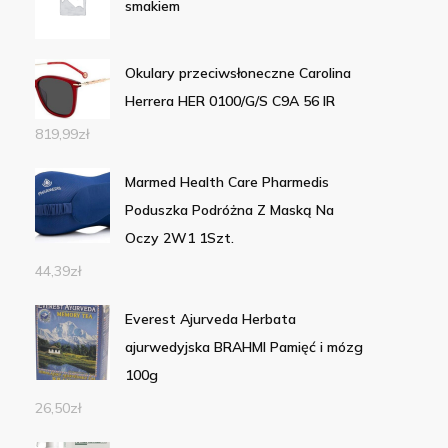
smakiem
Okulary przeciwsłoneczne Carolina
Herrera HER 0100/G/S C9A 56 IR
819,99
zł
Marmed Health Care Pharmedis
Poduszka Podróżna Z Maską Na
Oczy 2W1 1Szt.
44,39
zł
Everest Ajurveda Herbata
ajurwedyjska BRAHMI Pamięć i mózg
100g
26,50
zł