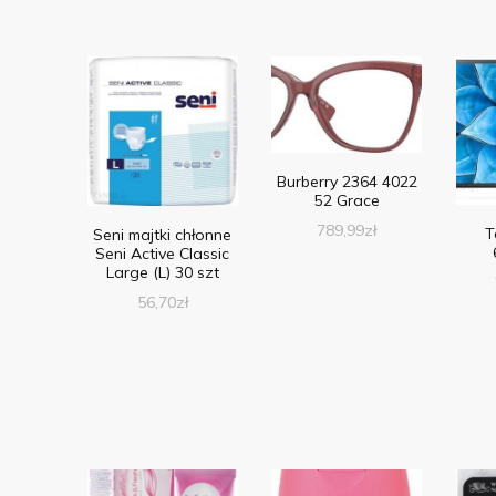
Burberry 2364 4022
52 Grace
789,99
zł
T
Seni majtki chłonne
Seni Active Classic
Large (L) 30 szt
56,70
zł