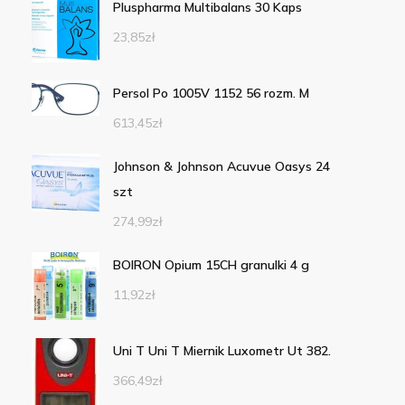
Pluspharma Multibalans 30 Kaps
23,85
zł
Persol Po 1005V 1152 56 rozm. M
613,45
zł
Johnson & Johnson Acuvue Oasys 24
szt
274,99
zł
BOIRON Opium 15CH granulki 4 g
11,92
zł
Uni T Uni T Miernik Luxometr Ut 382.
366,49
zł