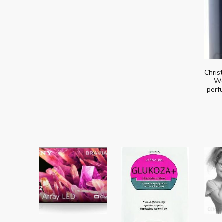
Chris
W
per