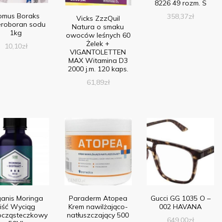
8226 49 rozm. S
omus Boraks
358,37
zł
Vicks ZzzQuil
eroboran sodu
Natura o smaku
1kg
owoców leśnych 60
Żelek +
10,10
zł
VIGANTOLETTEN
MAX Witamina D3
2000 j.m. 120 kaps.
61,89
zł
anis Moringa
Paraderm Atopea
Gucci GG 1035 O –
iść Wyciąg
Krem nawilżająco-
002 HAVANA
ocząsteczkowy
natłuszczający 500
649,00
zł