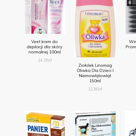
Veet krem do
Wi
depilacji dla skóry
Prom
normalnej 100ml
14,18
zł
Ziołolek Linomag
Oliwka Dla Dzieci I
Niemowlątowląt
150ml
12,80
zł