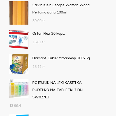
Calvin Klein Escape Woman Woda
Perfumowana 100ml
89,00
zł
Orton Flex 30 kaps.
15,81
zł
Diamant Cukier trzcinowy 200x5g
15,11
zł
POJEMNIK NA LEKI KASETKA
PUDEŁKO NA TABLETKI 7 DNI
SW02703
13,99
zł