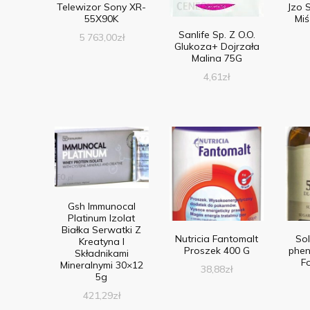
Telewizor Sony XR-
Jzo S
55X90K
Miś
Sanlife Sp. Z O.O.
5 763,00
zł
Glukoza+ Dojrzała
Malina 75G
4,61
zł
Gsh Immunocal
Platinum Izolat
Białka Serwatki Z
Nutricia Fantomalt
Sol
Kreatyna I
Proszek 400 G
phen
Składnikami
F
Mineralnymi 30×12
38,88
zł
5g
421,29
zł