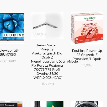
Terma System
Poręczy
elewizor LG
Equilibra Power Up
Asekuracyjnych Dla
65UM7050
22 Saszetki Z
Osób Z
Proszkiem/1 Opak.
2 815,00
zł
Niepełnosprawnościami/Model:
33,99
zł
Plx Poręcz Pozioma
70/775/775 Profil
Owalny 38/20
(WBPLX002-KCRO)
346,37
zł