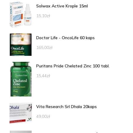
Solwax Active Krople 15ml
15,10
zł
Doctor Life - OncoLife 60 kaps
165,00
zł
Puritans Pride Chelated Zinc 100 tabl.
15,44
zł
Vita Research Srl Dhala 20kaps
49,00
zł