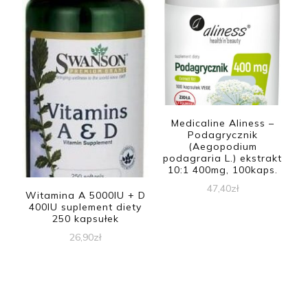
Medicaline Aliness –
Podagrycznik
(Aegopodium
podagraria L.) ekstrakt
10:1 400mg, 100kaps.
47,40
zł
Witamina A 5000IU + D
400IU suplement diety
250 kapsułek
26,90
zł