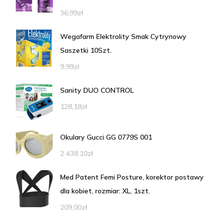
36,99
zł
Wegafarm Elektrolity Smak Cytrynowy
Saszetki 10Szt.
9,99
zł
Sanity DUO CONTROL
128,18
zł
Okulary Gucci GG 0779S 001
2 438,10
zł
Med Patent Femi Posture, korektor postawy
dla kobiet, rozmiar: XL, 1szt.
209,00
zł