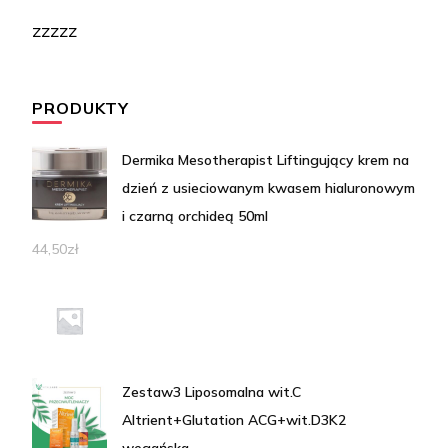
zzzzz
PRODUKTY
Dermika Mesotherapist Liftingujący krem na
dzień z usieciowanym kwasem hialuronowym
i czarną orchideą 50ml
44,50
zł
Zestaw3 Liposomalna wit.C
Altrient+Glutation ACG+wit.D3K2