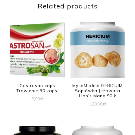
Related products
Gastrosan caps
MycoMedica HERICIUM
Trawienie 30 kaps.
Soplówka Jeżowata
Lion’s Mane 90 k
9,90
zł
128,00
zł