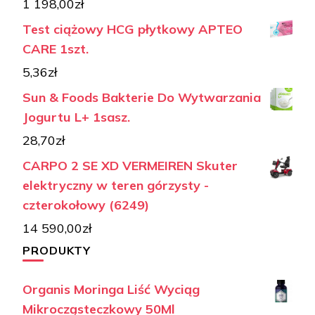
1 198,00
zł
Test ciążowy HCG płytkowy APTEO
CARE 1szt.
5,36
zł
Sun & Foods Bakterie Do Wytwarzania
Jogurtu L+ 1sasz.
28,70
zł
CARPO 2 SE XD VERMEIREN Skuter
elektryczny w teren górzysty -
czterokołowy (6249)
14 590,00
zł
PRODUKTY
Organis Moringa Liść Wyciąg
Mikrocząsteczkowy 50Ml