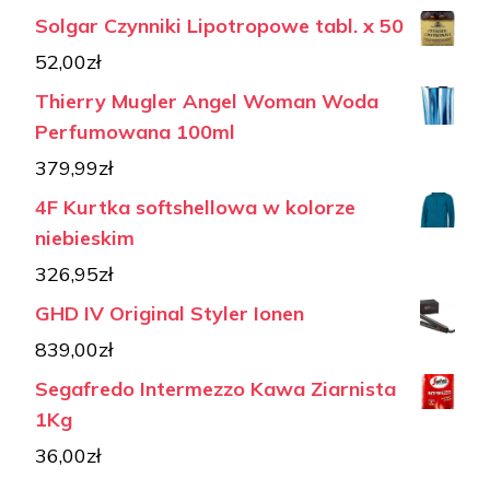
Solgar Czynniki Lipotropowe tabl. x 50
52,00
zł
Thierry Mugler Angel Woman Woda
Perfumowana 100ml
379,99
zł
4F Kurtka softshellowa w kolorze
niebieskim
326,95
zł
GHD IV Original Styler Ionen
839,00
zł
Segafredo Intermezzo Kawa Ziarnista
1Kg
36,00
zł