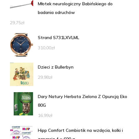
Młotek neurologiczny Babińskiego do
badania odruchów
29,75
zł
Strand S731LXVLML
310,00
zł
Dzieci z Bullerbyn
29,98
zł
Dary Natury Herbata Zielona Z Opuncją Eko
80G
16,99
zł
Hipp Comfort Combiotik na wzdęcia, kolki i
zaparcia 4 x 600 g