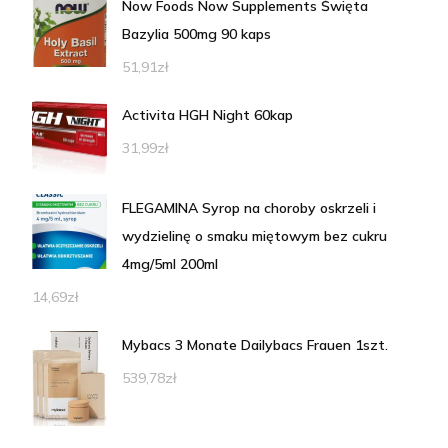
Now Foods Now Supplements Święta
Bazylia 500mg 90 kaps
51,91
zł
Activita HGH Night 60kap
31,99
zł
FLEGAMINA Syrop na choroby oskrzeli i
wydzielinę o smaku miętowym bez cukru
4mg/5ml 200ml
14,69
zł
Mybacs 3 Monate Dailybacs Frauen 1szt.
539,78
zł