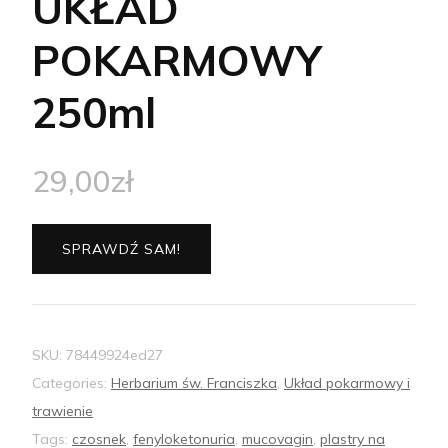
UKŁAD
POKARMOWY
250ml
29,00
zł
SPRAWDŹ SAM!
SKU:
78449924ed27
Categories:
Herbarium św. Franciszka
,
Układ pokarmowy i
trawienie
Tags:
czosnek
,
fenyloketonuria
,
mucovagin
,
plastry na