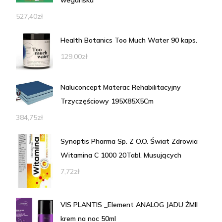
wegańska
527,40
zł
Health Botanics Too Much Water 90 kaps.
129,00
zł
Naluconcept Materac Rehabilitacyjny
Trzyczęściowy 195X85X5Cm
384,75
zł
Synoptis Pharma Sp. Z O.O. Świat Zdrowia
Witamina C 1000 20Tabl. Musujących
7,72
zł
VIS PLANTIS _Element ANALOG JADU ŻMII
krem na noc 50ml