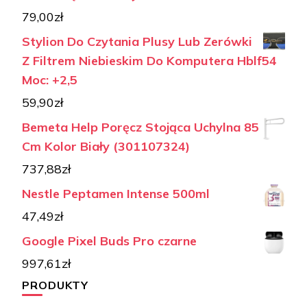
79,00
zł
Stylion Do Czytania Plusy Lub Zerówki
Z Filtrem Niebieskim Do Komputera Hblf54
Moc: +2,5
59,90
zł
Bemeta Help Poręcz Stojąca Uchylna 85
Cm Kolor Biały (301107324)
737,88
zł
Nestle Peptamen Intense 500ml
47,49
zł
Google Pixel Buds Pro czarne
997,61
zł
PRODUKTY