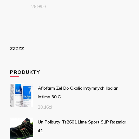
26,99
zł
zzzzz
PRODUKTY
Aflofarm Żel Do Okolic Intymnych Iladian
Intima 30 G
20,16
zł
Un Półbuty Ts2601 Lime Sport S1P Rozmiar
41