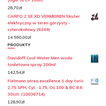
28,70
zł
CARPO 2 SE XD VERMEIREN Skuter
elektryczny w teren górzysty -
czterokołowy (6249)
14 590,00
zł
PRODUKTY
Davidoff Cool Water Men woda
toaletowa spray 200ml
142,54
zł
Fielmann atrea excellence 1 day toric
2.75 SPH, Cyl. -1.75, Oś 100 & BC 8.6
30szt. (10036714)
128,90
zł