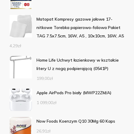
Matopat Kompresy gazowe jałowe 17-
nitkowe Torebka papierowo-foliowa Pakiet
TAG 7.5x7.5cm, 16W, A5 , 10x10cm, 16W, A5
4,29
zł
Home Life Uchwyt łazienkowy w kształcie
litery U z nogą podpierającą (0541P)
199,00
zł
Apple AirPods Pro biały (MWP22ZM/A)
1 099,00
zł
Now Foods Koenzym Q10 30Mg 60 Kaps
26,91
zł