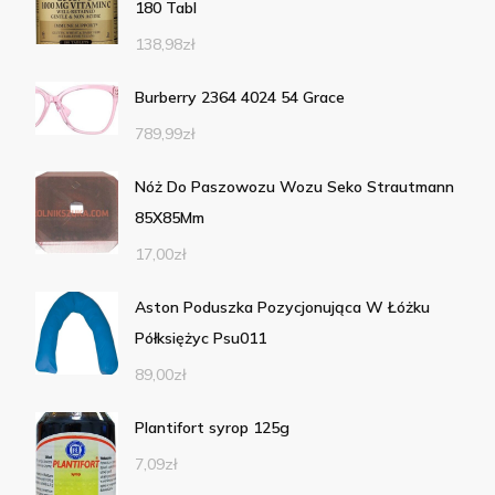
180 Tabl
138,98
zł
Burberry 2364 4024 54 Grace
789,99
zł
Nóż Do Paszowozu Wozu Seko Strautmann
85X85Mm
17,00
zł
Aston Poduszka Pozycjonująca W Łóżku
Półksiężyc Psu011
89,00
zł
Plantifort syrop 125g
7,09
zł