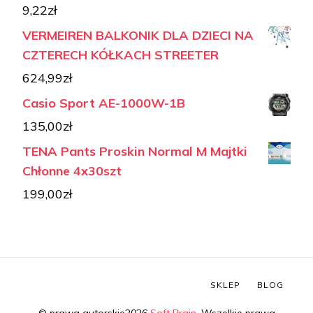
9,22
zł
VERMEIREN BALKONIK DLA DZIECI NA
CZTERECH KÓŁKACH STREETER
624,99
zł
Casio Sport AE-1000W-1B
135,00
zł
TENA Pants Proskin Normal M Majtki
Chłonne 4x30szt
199,00
zł
SKLEP
BLOG