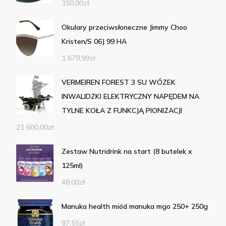
150,00
zł
Okulary przeciwsłoneczne Jimmy Choo
Kristen/S 06J 99 HA
1 679,99
zł
VERMEIREN FOREST 3 SU WÓZEK
INWALIDZKI ELEKTRYCZNY NAPĘDEM NA
TYLNE KOŁA Z FUNKCJĄ PIONIZACJI
21 600,00
zł
Zestaw Nutridrink na start (8 butelek x
125ml)
48,00
zł
Manuka health miód manuka mgo 250+ 250g
87,55
zł