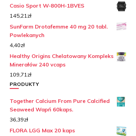
Casio Sport W-800H-1BVES
145,21
zł
SunFarm Drotafemme 40 mg 20 tabl.
Powlekanych
4,40
zł
Healthy Origins Chelatowany Kompleks
Minerałów 240 vcaps
109,71
zł
PRODUKTY
Together Calcium From Pure Calcified
Seaweed Wapń 60kaps.
36,39
zł
FLORA LGG Max 20 kaps