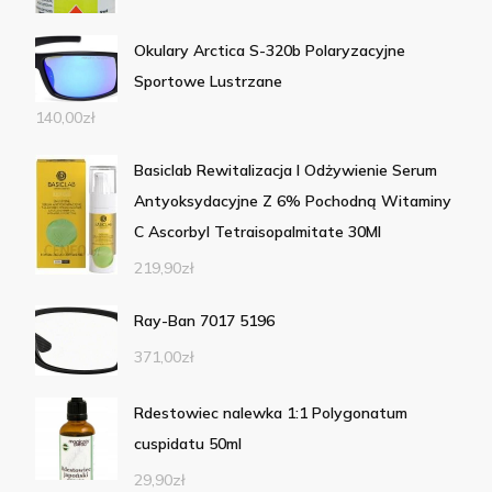
Okulary Arctica S-320b Polaryzacyjne
Sportowe Lustrzane
140,00
zł
Basiclab Rewitalizacja I Odżywienie Serum
Antyoksydacyjne Z 6% Pochodną Witaminy
C Ascorbyl Tetraisopalmitate 30Ml
219,90
zł
Ray-Ban 7017 5196
371,00
zł
Rdestowiec nalewka 1:1 Polygonatum
cuspidatu 50ml
29,90
zł