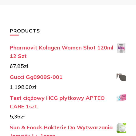
PRODUCTS
Pharmovit Kolagen Women Shot 120ml
12 Szt
67,85
zł
Gucci Gg0909S-001
1 198,00
zł
Test ciążowy HCG płytkowy APTEO
CARE 1szt.
5,36
zł
Sun & Foods Bakterie Do Wytwarzania
Jogurtu L+ 1sasz.