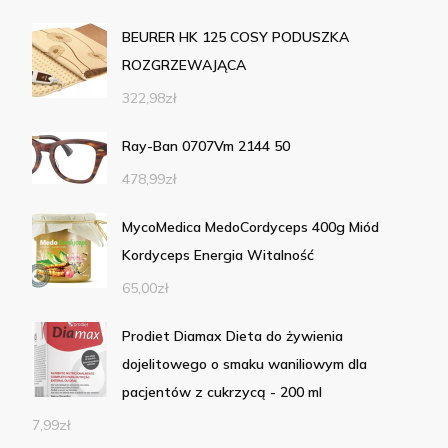
BEURER HK 125 COSY PODUSZKA
ROZGRZEWAJĄCA
322,98
zł
Ray-Ban 0707Vm 2144 50
478,99
zł
MycoMedica MedoCordyceps 400g Miód
Kordyceps Energia Witalność
65,00
zł
Prodiet Diamax Dieta do żywienia
dojelitowego o smaku waniliowym dla
pacjentów z cukrzycą - 200 ml
7,99
zł