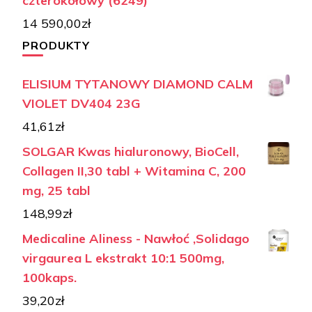
czterokołowy (6249)
14 590,00
zł
PRODUKTY
ELISIUM TYTANOWY DIAMOND CALM
VIOLET DV404 23G
41,61
zł
SOLGAR Kwas hialuronowy, BioCell,
Collagen II,30 tabl + Witamina C, 200
mg, 25 tabl
148,99
zł
Medicaline Aliness - Nawłoć ,Solidago
virgaurea L ekstrakt 10:1 500mg,
100kaps.
39,20
zł