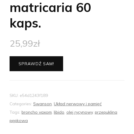
matricaria 60
kaps.
25,99
zł
SPRAWDŹ SAM!
SKU:
e54d1243f189
Categories:
Swanson
,
Układ nerwowy i pamięć
Tags:
broncho vaxom
,
libido
,
olej rycynowy
,
przepuklina
pępkowa