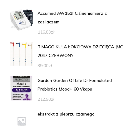
Accumed AW151f Ciśnieniomierz z
zasilaczem
116,83
zł
TIMAGO KULA ŁOKCIOWA DZIECIĘCA JMC
2047 CZERWONY
39,00
zł
Garden Garden Of Life Dr Formulated
Probiotics Mood+ 60 Vkaps
212,90
zł
ekstrakt z pieprzu czarnego