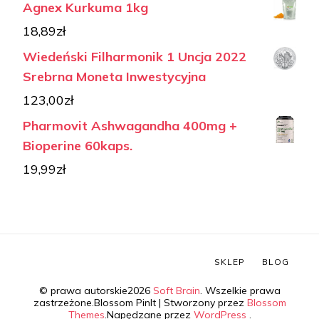
Agnex Kurkuma 1kg
18,89
zł
Wiedeński Filharmonik 1 Uncja 2022
Srebrna Moneta Inwestycyjna
123,00
zł
Pharmovit Ashwagandha 400mg +
Bioperine 60kaps.
19,99
zł
SKLEP
BLOG
© prawa autorskie2026
Soft Brain
. Wszelkie prawa
zastrzeżone.
Blossom PinIt | Stworzony przez
Blossom
Themes
.Napędzane przez
WordPress
.