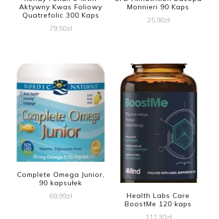
Aktywny Kwas Foliowy
Monnieri 90 Kaps
Quatrefolic 300 Kaps
25,90
zł
79,50
zł
Complete Omega Junior,
90 kapsułek
Health Labs Care
69,99
zł
BoostMe 120 kaps
111,30
zł