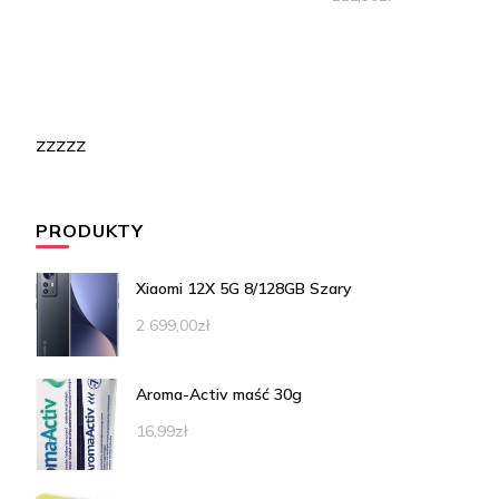
zzzzz
PRODUKTY
Xiaomi 12X 5G 8/128GB Szary
2 699,00
zł
Aroma-Activ maść 30g
16,99
zł