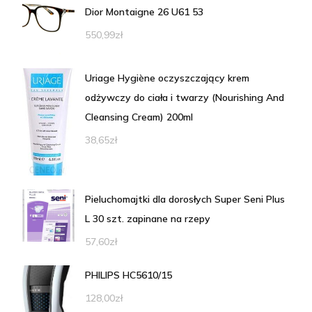
Dior Montaigne 26 U61 53
550,99
zł
Uriage Hygiène oczyszczający krem
odżywczy do ciała i twarzy (Nourishing And
Cleansing Cream) 200ml
38,65
zł
Pieluchomajtki dla dorosłych Super Seni Plus
L 30 szt. zapinane na rzepy
57,60
zł
PHILIPS HC5610/15
128,00
zł