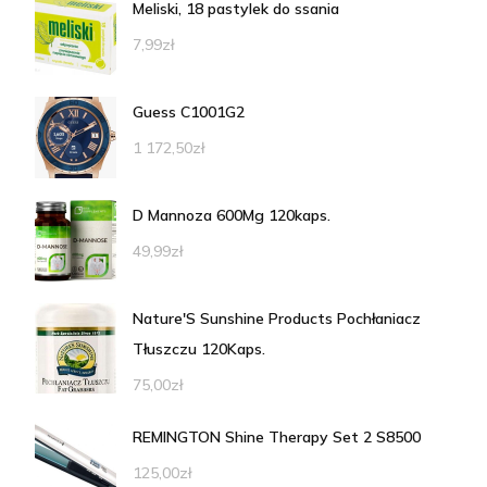
Meliski, 18 pastylek do ssania
7,99
zł
Guess C1001G2
1 172,50
zł
D Mannoza 600Mg 120kaps.
49,99
zł
Nature'S Sunshine Products Pochłaniacz
Tłuszczu 120Kaps.
75,00
zł
REMINGTON Shine Therapy Set 2 S8500
125,00
zł