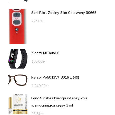
Seki Pilot Zdalny Slim Czerwony 30665
27,90
zł
Xiaomi Mi Band 6
165,00
zł
Persol Po5013Vt 8016 L (49)
1 249,00
zł
Long4Lashes kuracja intensywnie
wzmacniająca rzęsy 3 ml
26,54
zł