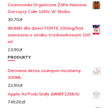
Cosmoveda Organiczne Żółte Nasiona
Gorczycy Całe 140G W Słoiku
30,70
zł
IBUNID dla dzieci FORTE 200mg/5ml
zawiesina o smaku truskawkowym 100
ml
13,90
zł
PRODUKTY
Dermena detox szampon micelarny
200ML
22,90
zł
Apple AirPods biały (MMEF2ZM/A)
749,00
zł