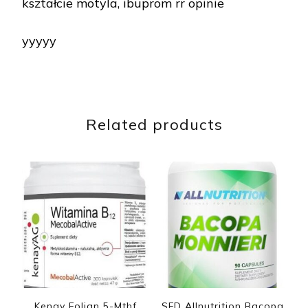
kształcie motyla, ibuprom rr opinie
yyyyy
Related products
Kenay Folian 5-Mthf
SFD Allnutrition Bacopa