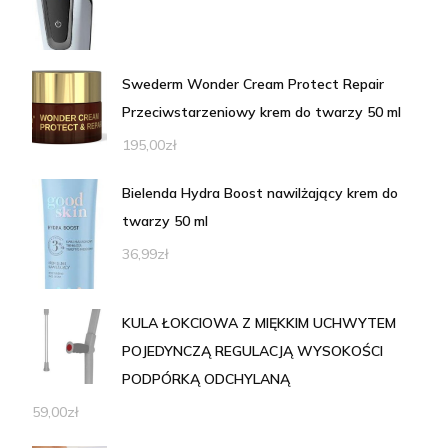
Swederm Wonder Cream Protect Repair
Przeciwstarzeniowy krem do twarzy 50 ml
195,00
zł
Bielenda Hydra Boost nawilżający krem do
twarzy 50 ml
36,99
zł
KULA ŁOKCIOWA Z MIĘKKIM UCHWYTEM
POJEDYNCZĄ REGULACJĄ WYSOKOŚCI
PODPÓRKĄ ODCHYLANĄ
59,00
zł