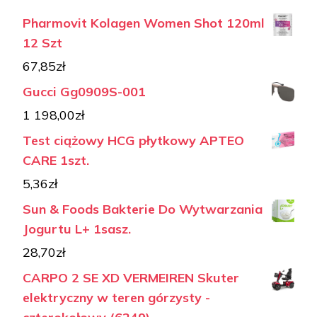
Pharmovit Kolagen Women Shot 120ml
12 Szt
67,85
zł
Gucci Gg0909S-001
1 198,00
zł
Test ciążowy HCG płytkowy APTEO
CARE 1szt.
5,36
zł
Sun & Foods Bakterie Do Wytwarzania
Jogurtu L+ 1sasz.
28,70
zł
CARPO 2 SE XD VERMEIREN Skuter
elektryczny w teren górzysty -