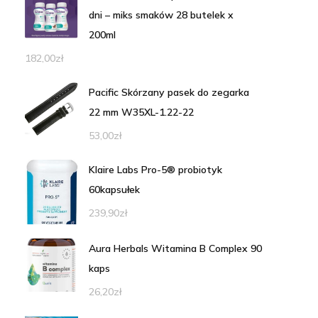
dni – miks smaków 28 butelek x
200ml
182,00
zł
Pacific Skórzany pasek do zegarka
22 mm W35XL-1.22-22
53,00
zł
Klaire Labs Pro-5® probiotyk
60kapsułek
239,90
zł
Aura Herbals Witamina B Complex 90
kaps
26,20
zł