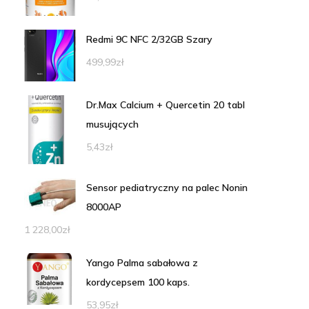
Redmi 9C NFC 2/32GB Szary
499,99
zł
Dr.Max Calcium + Quercetin 20 tabl
musujących
5,43
zł
Sensor pediatryczny na palec Nonin
8000AP
1 228,00
zł
Yango Palma sabałowa z
kordycepsem 100 kaps.
53,95
zł