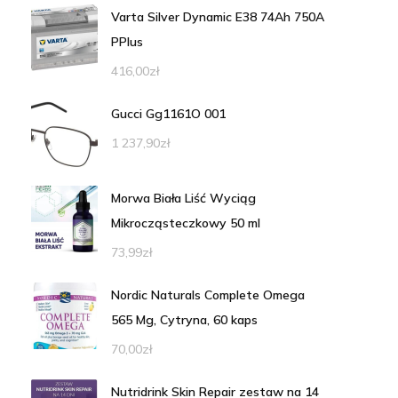
Varta Silver Dynamic E38 74Ah 750A
PPlus
416,00
zł
Gucci Gg1161O 001
1 237,90
zł
Morwa Biała Liść Wyciąg
Mikrocząsteczkowy 50 ml
73,99
zł
Nordic Naturals Complete Omega
565 Mg, Cytryna, 60 kaps
70,00
zł
Nutridrink Skin Repair zestaw na 14