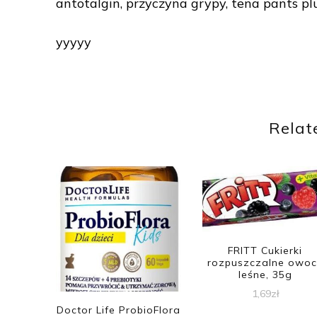
antotalgin, przyczyna grypy, tena pants pl
yyyyy
Relat
FRITT Cukierki
rozpuszczalne owoc
leśne, 35g
1,69
zł
Doctor Life ProbioFlora