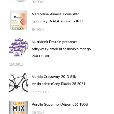
92,00
zł
Medicaline Aliness Kwas Alfa
Liponowy R-ALA 200mg 60tabl.
54,90
zł
Nutridrink Protein preparat
odżywczy smak brzoskwinia mango
24X125 ml
150,69
zł
Merida Crossway 20-D Silk
Anthracite (Grey Black) 28 2021
2 829,00
zł
Purella Supermix Odporność 150G
28,56
zł