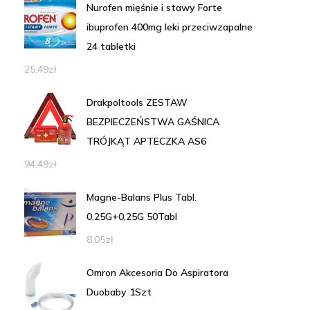
Nurofen mięśnie i stawy Forte
ibuprofen 400mg leki przeciwzapalne
24 tabletki
25,49
zł
Drakpoltools ZESTAW
BEZPIECZEŃSTWA GAŚNICA
TRÓJKĄT APTECZKA AS6
94,49
zł
Magne-Balans Plus Tabl.
0,25G+0,25G 50Tabl
8,05
zł
Omron Akcesoria Do Aspiratora
Duobaby 1Szt