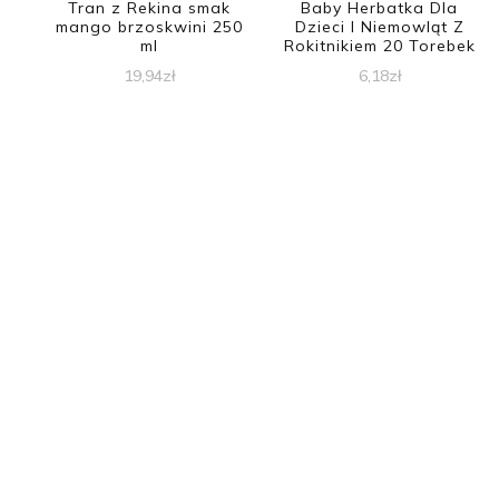
Tran z Rekina smak
Baby Herbatka Dla
mango brzoskwini 250
Dzieci I Niemowląt Z
ml
Rokitnikiem 20 Torebek
19,94
zł
6,18
zł