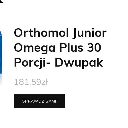
Orthomol Junior
Omega Plus 30
Porcji- Dwupak
181,59
zł
SPRAWDŹ SAM!