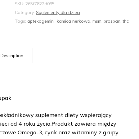
SKU:
265f7822d095
Category:
Suplementy dla dzieci
Tags:
aptekagemini
,
kamica nerkowa
,
msm
,
prospan
,
thc
Description
wupak
ładnikowy suplement diety wspierający
eci od 4 roku życia.Produkt zawiera między
zczowe Omega-3, cynk oraz witaminy z grupy