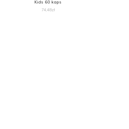
Kids 60 kaps
74,48
zł