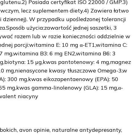
 glutenu.2) Posiada certyfikat ISO 22000 / GMP.3)
wczym, lecz suplementem diety.4) Zawiera łatwo
 dziennej). W przypadku upośledzonej tolerancji
za.Sposób użycia:zawartość jednej saszetki, 3
żywać razem lub w razie konieczności oddzielnie w
ednej porcji:witamina E: 10 mg α-ET1,witamina C:
,7 mg,witamina B3: 6 mg EN2,witamina B6: 3
µg,biotyna: 15 µg,kwas pantotenowy: 4 mg,magnez
): 10 mg,nienasycone kwasy tłuszczowe Omega-3,w
): 300 mg,kwas eikozapentaenowy (EPA): 50
 165 mg,kwas gamma-linolenowy (GLA): 15 mg,α-
walent niacyny
głębokich, avon opinie, naturalne antydepresanty,