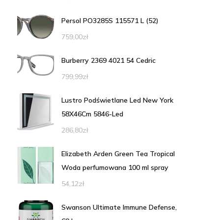
Persol PO3285S 115571 L (52)
759,00
zł
Burberry 2369 4021 54 Cedric
799,99
zł
Lustro Podświetlane Led New York
58X46Cm 5846-Led
286,80
zł
Elizabeth Arden Green Tea Tropical
Woda perfumowana 100 ml spray
54,12
zł
Swanson Ultimate Immune Defense,