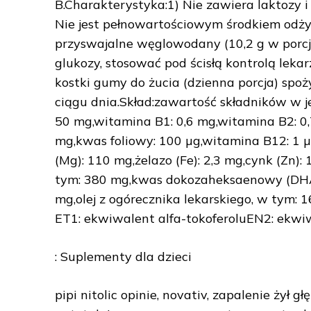
B.Charakterystyka:1) Nie zawiera laktozy i
Nie jest pełnowartościowym środkiem odży
przyswajalne węglowodany (10,2 g w porcji
glukozy, stosować pod ścisłą kontrolą lekar
kostki gumy do żucia (dzienna porcja) spo
ciągu dnia.Skład:zawartość składników w j
50 mg,witamina B1: 0,6 mg,witamina B2: 0
mg,kwas foliowy: 100 µg,witamina B12: 1 
(Mg): 110 mg,żelazo (Fe): 2,3 mg,cynk (Zn
tym: 380 mg,kwas dokozaheksaenowy (DHA
mg,olej z ogórecznika lekarskiego, w tym:
ET1: ekwiwalent alfa-tokoferoluEN2: ekwi
: Suplementy dla dzieci
pipi nitolic opinie, novativ, zapalenie żył 