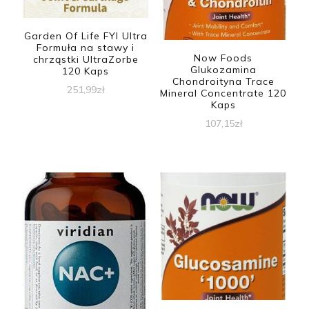
Garden Of Life FYI Ultra
Formuła na stawy i
Now Foods
chrząstki UltraZorbe
Glukozamina
120 Kaps
Chondroityna Trace
251,99
zł
Mineral Concentrate 120
Kaps
107,15
zł