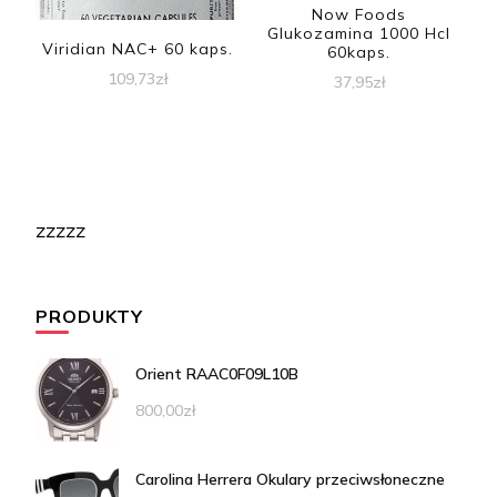
Now Foods
Glukozamina 1000 Hcl
Viridian NAC+ 60 kaps.
60kaps.
109,73
zł
37,95
zł
zzzzz
PRODUKTY
Orient RAAC0F09L10B
800,00
zł
Carolina Herrera Okulary przeciwsłoneczne