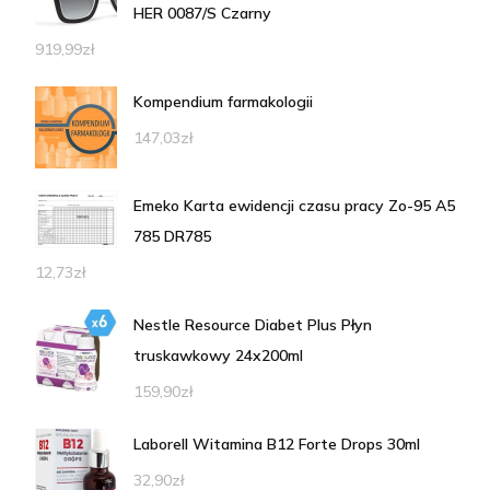
HER 0087/S Czarny
919,99
zł
Kompendium farmakologii
147,03
zł
Emeko Karta ewidencji czasu pracy Zo-95 A5
785 DR785
12,73
zł
Nestle Resource Diabet Plus Płyn
truskawkowy 24x200ml
159,90
zł
Laborell Witamina B12 Forte Drops 30ml
32,90
zł