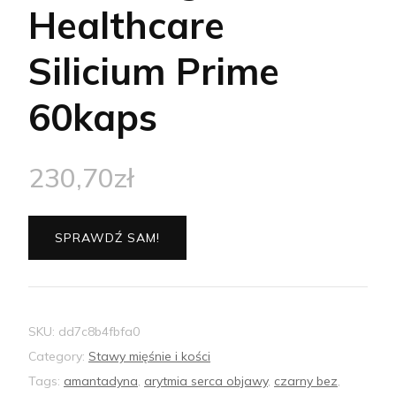
Healthcare
Silicium Prime
60kaps
230,70
zł
SPRAWDŹ SAM!
SKU:
dd7c8b4fbfa0
Category:
Stawy mięśnie i kości
Tags:
amantadyna
,
arytmia serca objawy
,
czarny bez
,