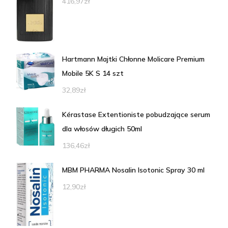
416,97
zł
Hartmann Majtki Chłonne Molicare Premium
Mobile 5K S 14 szt
32,89
zł
Kérastase Extentioniste pobudzające serum
dla włosów długich 50ml
136,46
zł
MBM PHARMA Nosalin Isotonic Spray 30 ml
12,90
zł