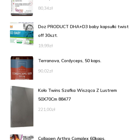
80,34
zł
Doz PRODUCT DHA+D3 baby kapsułki twist
off 30szt.
19,99
zł
Terranova, Cordyceps, 50 kaps.
90,02
zł
Koło Twins Szafka Wisząca Z Lustrem
50X70Cm 88477
221,00
zł
Collagen Arthro Complex 60kaps.