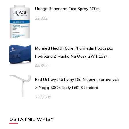
Uriage Bariederm Cica Spray 100ml
22,93
zł
Marmed Health Care Pharmedis Poduszka
Podróżna Z Maską Na Oczy 2W1 1Szt.
44,39
zł
Bsd Uchwyt Uchylny Dla Niepełnosprawnych
Z Nogą 50Cm Biały Fi32 Standard
237,02
zł
OSTATNIE WPISY