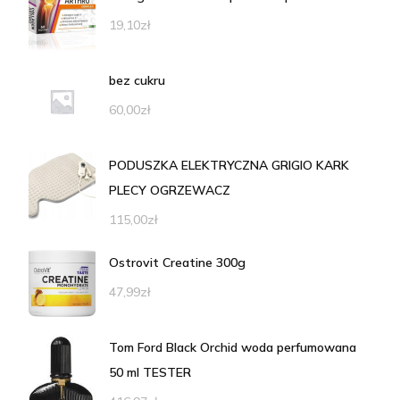
19,10
zł
bez cukru
60,00
zł
PODUSZKA ELEKTRYCZNA GRIGIO KARK
PLECY OGRZEWACZ
115,00
zł
Ostrovit Creatine 300g
47,99
zł
Tom Ford Black Orchid woda perfumowana
50 ml TESTER