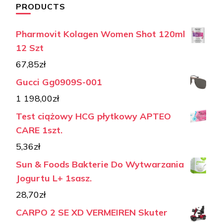
PRODUCTS
Pharmovit Kolagen Women Shot 120ml
12 Szt
67,85
zł
Gucci Gg0909S-001
1 198,00
zł
Test ciążowy HCG płytkowy APTEO
CARE 1szt.
5,36
zł
Sun & Foods Bakterie Do Wytwarzania
Jogurtu L+ 1sasz.
28,70
zł
CARPO 2 SE XD VERMEIREN Skuter