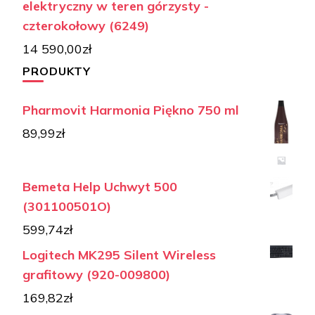
elektryczny w teren górzysty -
czterokołowy (6249)
14 590,00
zł
PRODUKTY
Pharmovit Harmonia Piękno 750 ml
89,99
zł
Bemeta Help Uchwyt 500
(301100501O)
599,74
zł
Logitech MK295 Silent Wireless
grafitowy (920-009800)
169,82
zł