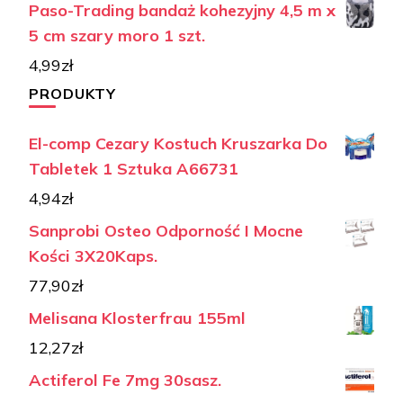
Paso-Trading bandaż kohezyjny 4,5 m x
5 cm szary moro 1 szt.
4,99
zł
PRODUKTY
El-comp Cezary Kostuch Kruszarka Do
Tabletek 1 Sztuka A66731
4,94
zł
Sanprobi Osteo Odporność I Mocne
Kości 3X20Kaps.
77,90
zł
Melisana Klosterfrau 155ml
12,27
zł
Actiferol Fe 7mg 30sasz.