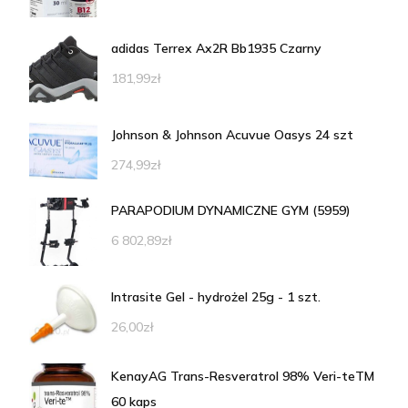
adidas Terrex Ax2R Bb1935 Czarny
181,99
zł
Johnson & Johnson Acuvue Oasys 24 szt
274,99
zł
PARAPODIUM DYNAMICZNE GYM (5959)
6 802,89
zł
Intrasite Gel - hydrożel 25g - 1 szt.
26,00
zł
KenayAG Trans-Resveratrol 98% Veri-teTM
60 kaps