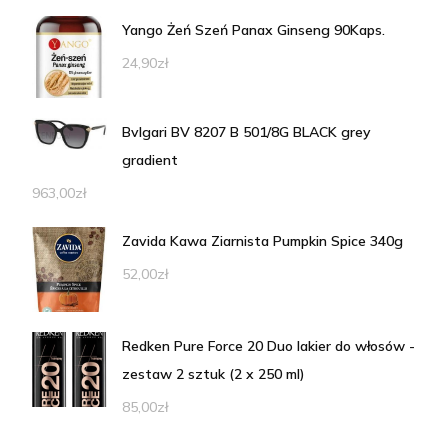
Yango Żeń Szeń Panax Ginseng 90Kaps.
24,90
zł
Bvlgari BV 8207 B 501/8G BLACK grey
gradient
963,00
zł
Zavida Kawa Ziarnista Pumpkin Spice 340g
52,00
zł
Redken Pure Force 20 Duo lakier do włosów -
zestaw 2 sztuk (2 x 250 ml)
85,00
zł