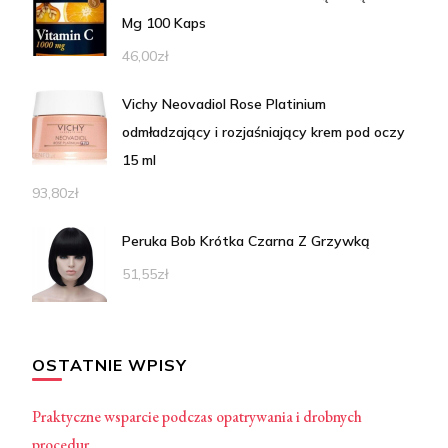
Mg 100 Kaps
46,00
zł
Vichy Neovadiol Rose Platinium
odmładzający i rozjaśniający krem pod oczy
15 ml
93,80
zł
Peruka Bob Krótka Czarna Z Grzywką
51,55
zł
OSTATNIE WPISY
Praktyczne wsparcie podczas opatrywania i drobnych
procedur