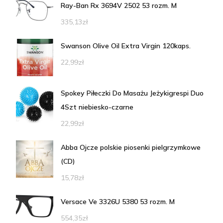
Ray-Ban Rx 3694V 2502 53 rozm. M
335,13
zł
Swanson Olive Oil Extra Virgin 120kaps.
22,99
zł
Spokey Piłeczki Do Masażu Jeżykigrespi Duo
4Szt niebiesko-czarne
22,99
zł
Abba Ojcze polskie piosenki pielgrzymkowe
(CD)
15,78
zł
Versace Ve 3326U 5380 53 rozm. M
554,35
zł