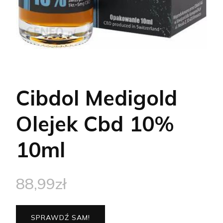
Cibdol Medigold
Olejek Cbd 10%
10ml
88,99
zł
SPRAWDŹ SAM!