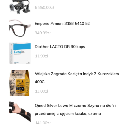
6 850,00
zł
Emporio Armani 3193 5410 52
349,99
zł
Diather LACTO DR 30 kaps
11,99
zł
Wiejska Zagroda Kocięta Indyk Z Kurczakiem
400G
13,00
zł
Qmed Silver Lewa M czarna Szyna na dłoń i
przedramię z ujęciem kciuka, czarna
141,00
zł