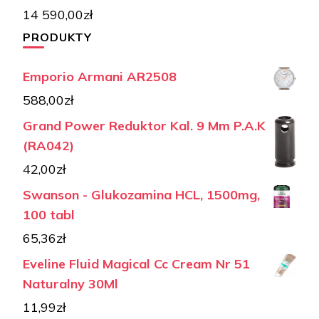
14 590,00
zł
PRODUKTY
Emporio Armani AR2508
588,00
zł
Grand Power Reduktor Kal. 9 Mm P.A.K
(RA042)
42,00
zł
Swanson - Glukozamina HCL, 1500mg,
100 tabl
65,36
zł
Eveline Fluid Magical Cc Cream Nr 51
Naturalny 30Ml
11,99
zł