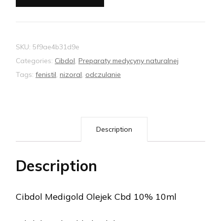
SKU:
5f9ae4b31d9e
Categories:
Cibdol
,
Preparaty medycyny naturalnej
Tags:
fenistil
,
nizoral
,
odczulanie
Description
Description
Cibdol Medigold Olejek Cbd 10% 10ml