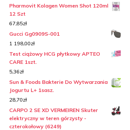
Pharmovit Kolagen Women Shot 120ml
12 Szt
67,85
zł
Gucci Gg0909S-001
1 198,00
zł
Test ciążowy HCG płytkowy APTEO
CARE 1szt.
5,36
zł
Sun & Foods Bakterie Do Wytwarzania
Jogurtu L+ 1sasz.
28,70
zł
CARPO 2 SE XD VERMEIREN Skuter
elektryczny w teren górzysty -
czterokołowy (6249)