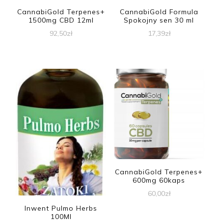
CannabiGold Terpenes+
CannabiGold Formula
1500mg CBD 12ml
Spokojny sen 30 ml
92,50
zł
17,39
zł
CannabiGold Terpenes+
600mg 60kaps
60,00
zł
Inwent Pulmo Herbs
100Ml