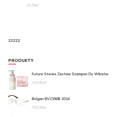
29,79
zł
zzzzz
PRODUKTY
Future Stories Zestaw Szampon Do Włosów
153,80
zł
Bvlgari BV2190B 2014
765,99
zł