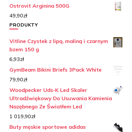
Ostrovit Arginina 500G
49,90
zł
PRODUKTY
Vitline Czystek z lipą, maliną i czarnym
bzem 150 g
6,93
zł
GymBeam Bikini Briefs 3Pack White
79,90
zł
Woodpecker Uds-K Led Skaler
Ultradźwiękowy Do Usuwania Kamienia
Nazębnego Ze Światłem Led
1 019,90
zł
Buty męskie sportowe adidas