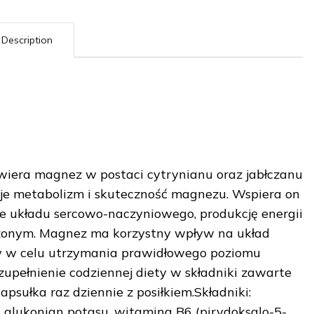
Description
iera magnez w postaci cytrynianu oraz jabłczanu
uje metabolizm i skuteczność magnezu. Wspiera on
e układu sercowo-naczyniowego, produkcję energii
czonym. Magnez ma korzystny wpływ na układ
y w celu utrzymania prawidłowego poziomu
zupełnienie codziennej diety w składniki zawarte
apsułka raz dziennie z posiłkiem.Składniki:
 glukonian potasu, witamina B6 (pirydoksalo-5-