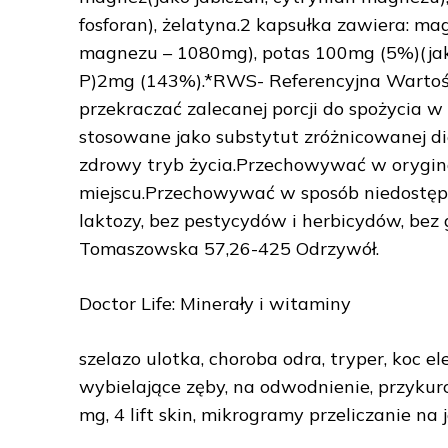
fosforan), żelatyna.2 kapsułka zawiera: m
magnezu – 1080mg), potas 100mg (5%)(jak
P)2mg (143%).*RWS- Referencyjna Wartoś
przekraczać zalecanej porcji do spożycia 
stosowane jako substytut zróżnicowanej di
zdrowy tryb życia.Przechowywać w orygi
miejscu.Przechowywać w sposób niedostępn
laktozy, bez pestycydów i herbicydów, bez gl
Tomaszowska 57,26-425 Odrzywół.
Doctor Life: Minerały i witaminy
szelazo ulotka, choroba odra, tryper, koc el
wybielające zęby, na odwodnienie, przykur
mg, 4 lift skin, mikrogramy przeliczanie n