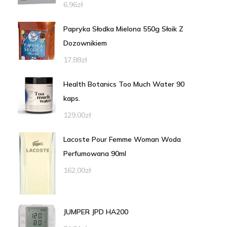
6,96
zł
Papryka Słodka Mielona 550g Słoik Z
Dozownikiem
17,88
zł
Health Botanics Too Much Water 90
kaps.
129,00
zł
Lacoste Pour Femme Woman Woda
Perfumowana 90ml
162,00
zł
JUMPER JPD HA200