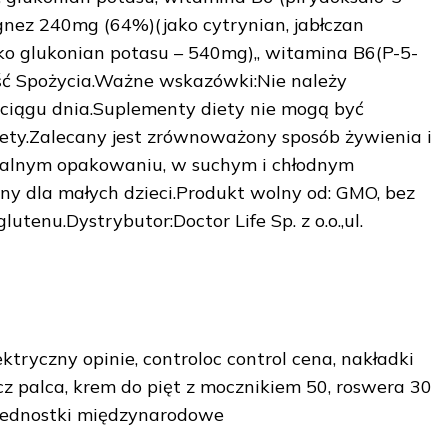
agnez 240mg (64%)(jako cytrynian, jabłczan
o glukonian potasu – 540mg),, witamina B6(P-5-
ć Spożycia.Ważne wskazówki:Nie należy
w ciągu dnia.Suplementy diety nie mogą być
ety.Zalecany jest zrównoważony sposób żywienia i
nalnym opakowaniu, w suchym i chłodnym
y dla małych dzieci.Produkt wolny od: GMO, bez
utenu.Dystrybutor:Doctor Life Sp. z o.o.,ul.
ektryczny opinie, controloc control cena, nakładki
cz palca, krem do pięt z mocznikiem 50, roswera 30
a jednostki międzynarodowe