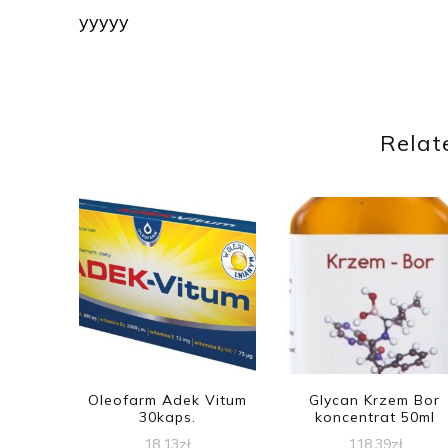
yyyyy
Relat
Oleofarm Adek Vitum
Glycan Krzem Bor
30kaps.
koncentrat 50ml
18,13
zł
118,39
zł