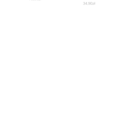
34,90
zł