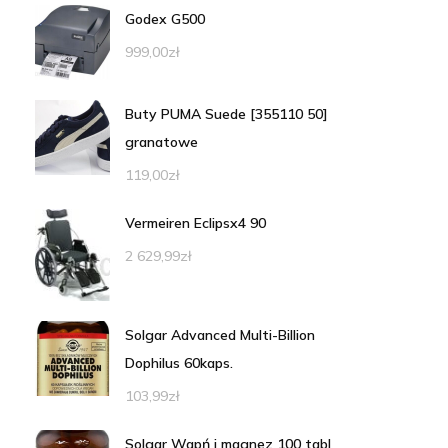
Godex G500
999,00
zł
Buty PUMA Suede [355110 50]
granatowe
119,00
zł
Vermeiren Eclipsx4 90
2 629,99
zł
Solgar Advanced Multi-Billion
Dophilus 60kaps.
103,99
zł
Solgar Wapń i magnez 100 tabl