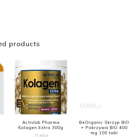
ed products
Activlab Pharma
BeOrganic Skrzyp BIO
Kolagen Extra 300g
+ Pokrzywa BIO 400
mg 100 tabl
73,80
zł