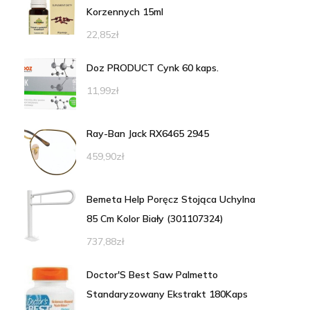
Korzennych 15ml
22,85
zł
Doz PRODUCT Cynk 60 kaps.
11,99
zł
Ray-Ban Jack RX6465 2945
459,90
zł
Bemeta Help Poręcz Stojąca Uchylna
85 Cm Kolor Biały (301107324)
737,88
zł
Doctor'S Best Saw Palmetto
Standaryzowany Ekstrakt 180Kaps