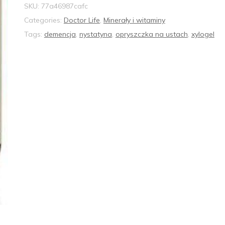
SKU:
77a46987cafc
Categories:
Doctor Life
,
Minerały i witaminy
Tags:
demencja
,
nystatyna
,
opryszczka na ustach
,
xylogel