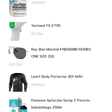
249,99
zł
Yostand YS-ET05
60,59
zł
Ray-Ban Marshal II RB3648M 9240B1
ONE SIZE (52)
550,00
zł
Leatt Body Protector 3Df Airfit
499,00
zł
Domowa Apteczka Syrop Z Porostu
Islandzkiego 250ml