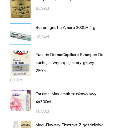
55,99
zł
Boiron Ignatia Amara 200CH 4 g
16,24
zł
Eucerin DermoCapillaire Szampon Do
suchej i swędzącej skóry głowy
250ml
60,00
zł
Fortimel Max smak truskawkowy
4x300ml
50,99
zł
Medi-Flowery Ekstrakt Z goździków