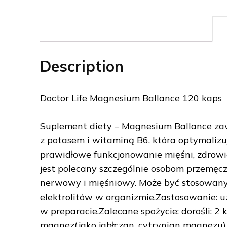
Description
Doctor Life Magnesium Ballance 120 kaps
Suplement diety – Magnesium Ballance zaw
z potasem i witaminą B6, która optymaliz
prawidłowe funkcjonowanie mięśni, zdrowi
jest polecany szczególnie osobom przemę
nerwowy i mięśniowy. Może być stosowan
elektrolitów w organizmie.Zastosowanie: u
w preparacie.Zalecane spożycie: dorośli: 2 k
magnez(jako jabłczan, cytrynian magnezu),