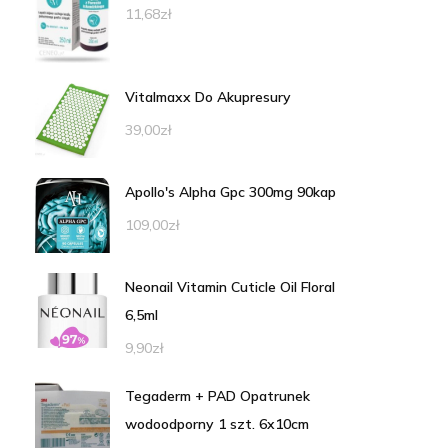
11,68
zł
Vitalmaxx Do Akupresury
39,00
zł
Apollo's Alpha Gpc 300mg 90kap
109,00
zł
Neonail Vitamin Cuticle Oil Floral
6,5ml
9,90
zł
Tegaderm + PAD Opatrunek
wodoodporny 1 szt. 6x10cm