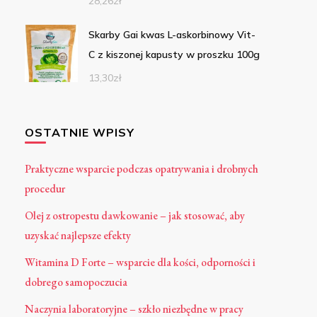
28,26
zł
Skarby Gai kwas L-askorbinowy Vit-
C z kiszonej kapusty w proszku 100g
13,30
zł
OSTATNIE WPISY
Praktyczne wsparcie podczas opatrywania i drobnych
procedur
Olej z ostropestu dawkowanie – jak stosować, aby
uzyskać najlepsze efekty
Witamina D Forte – wsparcie dla kości, odporności i
dobrego samopoczucia
Naczynia laboratoryjne – szkło niezbędne w pracy