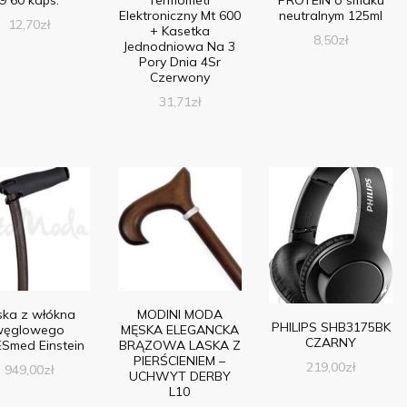
Elektroniczny Mt 600
neutralnym 125ml
12,70
zł
+ Kasetka
8,50
zł
Jednodniowa Na 3
Pory Dnia 4Sr
Czerwony
31,71
zł
ska z włókna
MODINI MODA
PHILIPS SHB3175BK
węglowego
MĘSKA ELEGANCKA
CZARNY
Smed Einstein
BRĄZOWA LASKA Z
PIERŚCIENIEM –
219,00
zł
949,00
zł
UCHWYT DERBY
L10