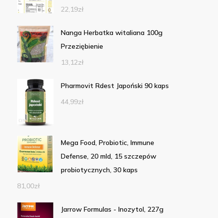
22,19
zł
Nanga Herbatka witaliana 100g
Przeziębienie
13,12
zł
Pharmovit Rdest Japoński 90 kaps
44,99
zł
Mega Food, Probiotic, Immune
Defense, 20 mld, 15 szczepów
probiotycznych, 30 kaps
81,00
zł
Jarrow Formulas - Inozytol, 227g