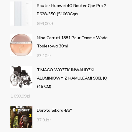
Router Huawei 4G Router Cpe Pro 2
B628-350 (51060Gqr)
699,00
zł
Nino Cerruti 1881 Pour Femme Woda
Toaletowa 30ml
63,10
zł
TIMAGO WÓZEK INWALIDZKI
ALUMINIOWY Z HAMULCAMI 908LJQ
(46 CM)
1 099,99
zł
Dorota Sikora-Ba"
37,91
zł