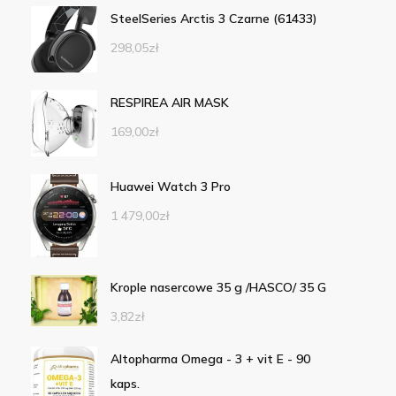
SteelSeries Arctis 3 Czarne (61433)
298,05
zł
RESPIREA AIR MASK
169,00
zł
Huawei Watch 3 Pro
1 479,00
zł
Krople nasercowe 35 g /HASCO/ 35 G
3,82
zł
Altopharma Omega - 3 + vit E - 90
kaps.