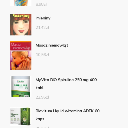
8,98
zł
Imieniny
21,42
zł
Masaż niemowląt
10,56
zł
MyVita BIO Spirulina 250 mg 400
tabl.
22,95
zł
Biovitum Liquid witamina ADEK 60
kaps