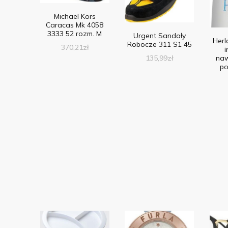
Michael Kors
Caracas Mk 4058
3333 52 rozm. M
Urgent Sandały
Herl
Robocze 311 S1 45
370,21
zł
naw
135,99
zł
po