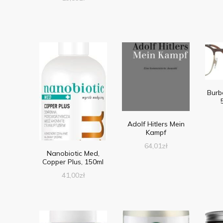
Burb
Adolf Hitlers Mein
Kampf
64,01
zł
Nanobiotic Med,
Copper Plus, 150ml
41,00
zł