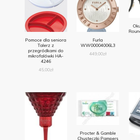
Oku
Roun
Pomoce dla seniora
Furla
Talerz z
WW00004006L3
przegródkami do
449,00
zł
mikrofalówki HA-
4246
45,00
zł
Procter & Gamble
Chusteczki Pampers