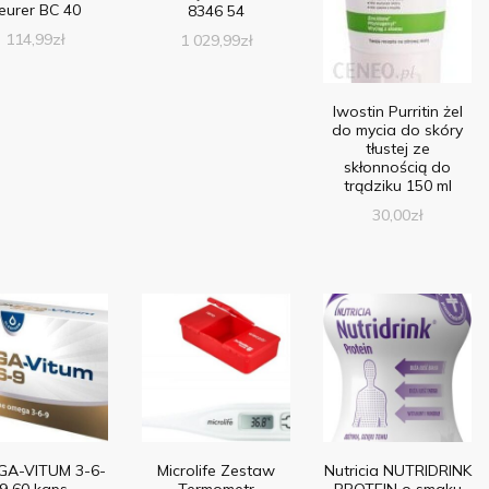
eurer BC 40
8346 54
114,99
zł
1 029,99
zł
Iwostin Purritin żel
do mycia do skóry
tłustej ze
skłonnością do
trądziku 150 ml
30,00
zł
A-VITUM 3-6-
Microlife Zestaw
Nutricia NUTRIDRINK
9 60 kaps.
Termometr
PROTEIN o smaku