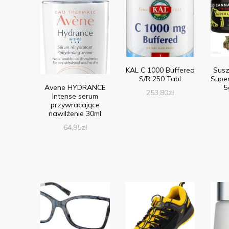
KAL C 1000 Buffered
Sus
S/R 250 Tabl
Supe
Avene HYDRANCE
5
253,80
zł
Intense serum
przywracające
nawilżenie 30ml
64,95
zł