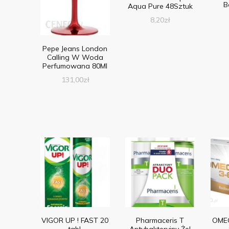
B
Aqua Pure 48Sztuk
8,20
zł
Pepe Jeans London
Calling W Woda
Perfumowana 80Ml
131,00
zł
VIGOR UP ! FAST 20
Pharmaceris T
OMEG
tabl.
Antybakteryjny Żel