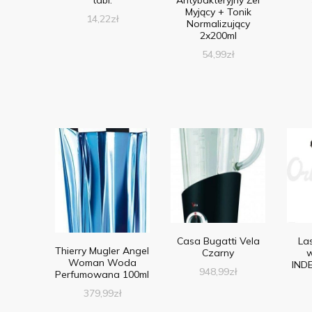
Myjący + Tonik
14,22
zł
Normalizujący
2x200ml
54,99
zł
Casa Bugatti Vela
La
Thierry Mugler Angel
Czarny
Woman Woda
INDE
948,99
zł
Perfumowana 100ml
379,99
zł