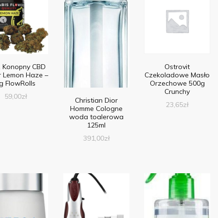
z Konopny CBD
Ostrovit
r Lemon Haze –
Czekoladowe Masło
g FlowRolls
Orzechowe 500g
Crunchy
59,00
zł
Christian Dior
23,65
zł
Homme Cologne
woda toalerowa
125ml
391,00
zł