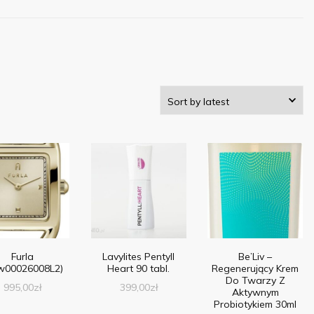
Furla
Lavylites Pentyll
Be’Liv –
00026008L2)
Heart 90 tabl.
Regenerujący Krem
Do Twarzy Z
995,00
zł
399,00
zł
Aktywnym
Probiotykiem 30ml