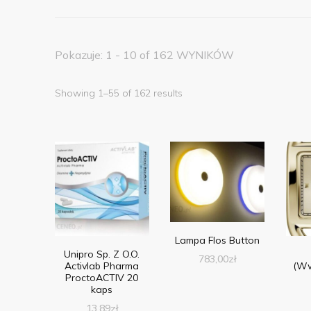
Pokazuje: 1 - 10 of 162 WYNIKÓW
Showing 1–55 of 162 results
Lampa Flos Button
Unipro Sp. Z O.O.
783,00
zł
Activlab Pharma
(Ww
ProctoACTIV 20
kaps
13,89
zł