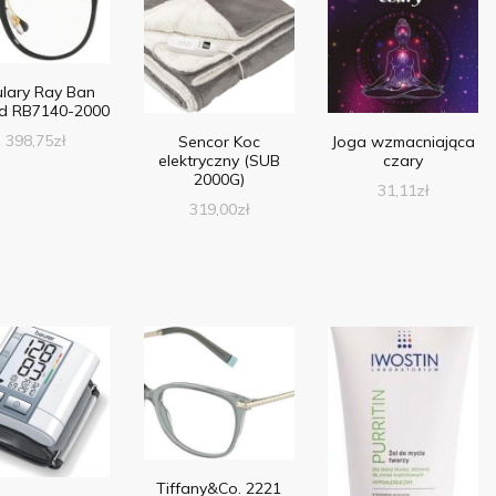
lary Ray Ban
d RB7140-2000
398,75
zł
Sencor Koc
Joga wzmacniająca
elektryczny (SUB
czary
2000G)
31,11
zł
319,00
zł
Tiffany&Co. 2221