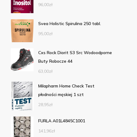
96,00
zł
Svea Holistic Spirulina 250 tabl.
95,00
zł
Cxs Rock Diorit S3 Src Wodoodporne
Buty Robocze 44
63,00
zł
Milapharm Home Check Test
płodności męskiej 1 szt
28,95
zł
FURLA A01L4845C1001
141,96
zł