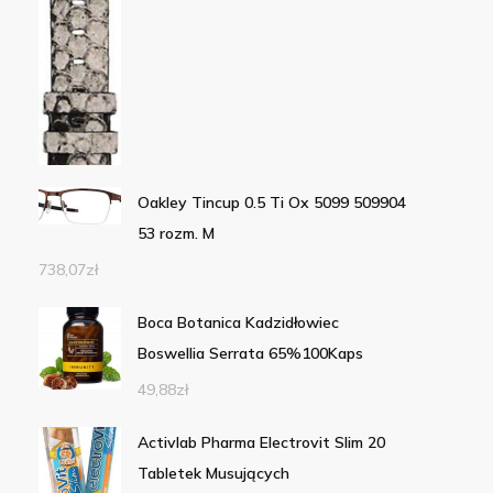
Oakley Tincup 0.5 Ti Ox 5099 509904
53 rozm. M
738,07
zł
Boca Botanica Kadzidłowiec
Boswellia Serrata 65%100Kaps
49,88
zł
Activlab Pharma Electrovit Slim 20
Tabletek Musujących