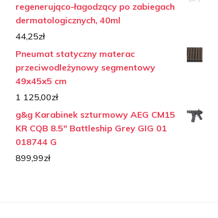
regenerująco-łagodzący po zabiegach
dermatologicznych, 40ml
44,25
zł
Pneumat statyczny materac
przeciwodleżynowy segmentowy
49x45x5 cm
1 125,00
zł
g&g Karabinek szturmowy AEG CM15
KR CQB 8.5" Battleship Grey GIG 01
018744 G
899,99
zł