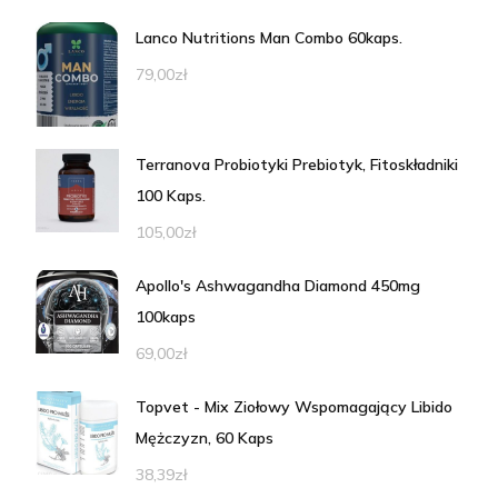
Lanco Nutritions Man Combo 60kaps.
79,00
zł
Terranova Probiotyki Prebiotyk, Fitoskładniki
100 Kaps.
105,00
zł
Apollo's Ashwagandha Diamond 450mg
100kaps
69,00
zł
Topvet - Mix Ziołowy Wspomagający Libido
Mężczyzn, 60 Kaps
38,39
zł