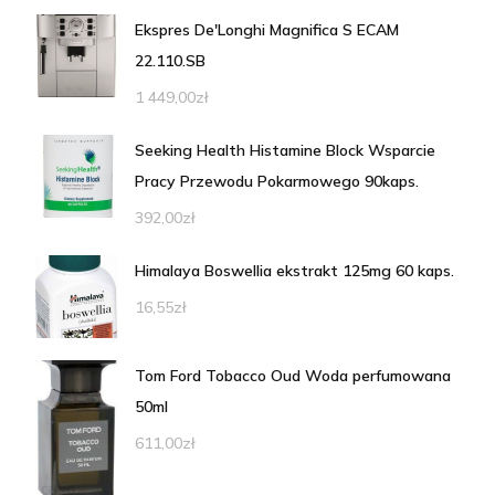
Ekspres De'Longhi Magnifica S ECAM
22.110.SB
1 449,00
zł
Seeking Health Histamine Block Wsparcie
Pracy Przewodu Pokarmowego 90kaps.
392,00
zł
Himalaya Boswellia ekstrakt 125mg 60 kaps.
16,55
zł
Tom Ford Tobacco Oud Woda perfumowana
50ml
611,00
zł