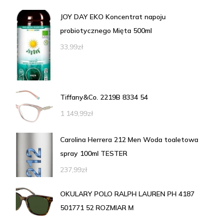
JOY DAY EKO Koncentrat napoju
probiotycznego Mięta 500ml
33,99
zł
Tiffany&Co. 2219B 8334 54
1 149,99
zł
Carolina Herrera 212 Men Woda toaletowa
spray 100ml TESTER
237,99
zł
OKULARY POLO RALPH LAUREN PH 4187
501771 52 ROZMIAR M