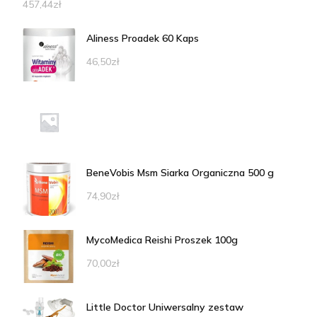
457,44
zł
Aliness Proadek 60 Kaps
46,50
zł
BeneVobis Msm Siarka Organiczna 500 g
74,90
zł
MycoMedica Reishi Proszek 100g
70,00
zł
Little Doctor Uniwersalny zestaw