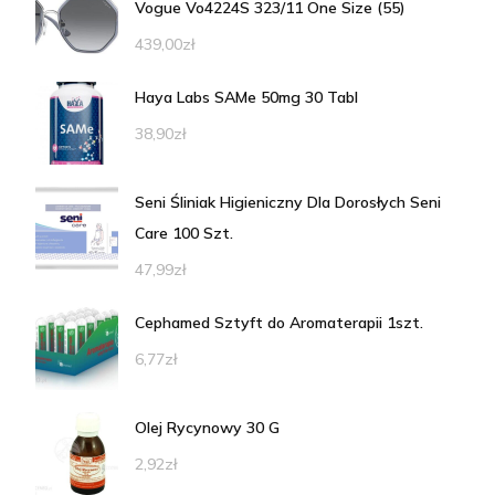
Vogue Vo4224S 323/11 One Size (55)
439,00
zł
Haya Labs SAMe 50mg 30 Tabl
38,90
zł
Seni Śliniak Higieniczny Dla Dorosłych Seni
Care 100 Szt.
47,99
zł
Cephamed Sztyft do Aromaterapii 1szt.
6,77
zł
Olej Rycynowy 30 G
2,92
zł