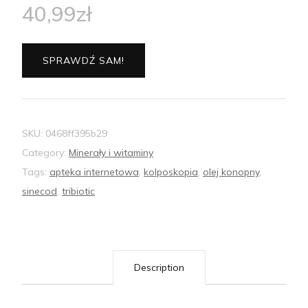
40,99
zł
SPRAWDŹ SAM!
SKU:
0468ff395b29
Category:
Minerały i witaminy
Tags:
apteka internetowa
,
kolposkopia
,
olej konopny
,
sinecod
,
tribiotic
Description