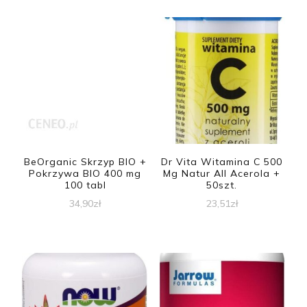
BeOrganic Skrzyp BIO +
Dr Vita Witamina C 500
Pokrzywa BIO 400 mg
Mg Natur All Acerola +
100 tabl
50szt.
34,90
zł
23,51
zł