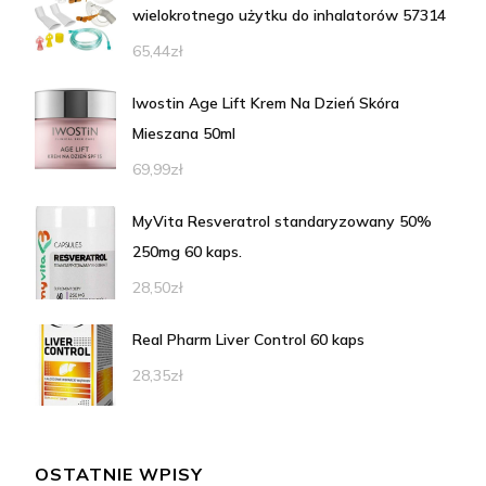
wielokrotnego użytku do inhalatorów 57314
65,44
zł
Iwostin Age Lift Krem Na Dzień Skóra
Mieszana 50ml
69,99
zł
MyVita Resveratrol standaryzowany 50%
250mg 60 kaps.
28,50
zł
Real Pharm Liver Control 60 kaps
28,35
zł
OSTATNIE WPISY