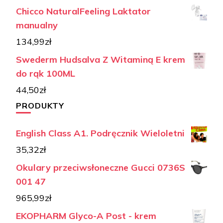
Chicco NaturalFeeling Laktator
manualny
134,99
zł
Swederm Hudsalva Z Witaminą E krem
do rąk 100ML
44,50
zł
PRODUKTY
English Class A1. Podręcznik Wieloletni
35,32
zł
Okulary przeciwsłoneczne Gucci 0736S
001 47
965,99
zł
EKOPHARM Glyco-A Post - krem