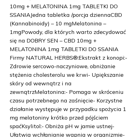
10mg + MELATONINA 1mg TABLETKI DO
SSANIAJedna tabletka /porcja dziennaCBD
(Kannabinoidy) – 10 mgMelatonina –
1mgPowody, dla których warto zdecydować
się na DOBRY SEN – CBD 10mg +
MELATONINA 1mg TABLETKI DO SSANIA
Firmy NATURAL HERBS®:Ekstrakt z konopi:-
Zdrowie sercowo-naczyniowe, obniżanie
stężenia cholesterolu we krwi- Upiększanie
skóry od wewnątrz i na
zewnątrzMelatonina:- Pomaga w skróceniu
czasu potrzebnego na zaśnięcie- Korzystne
działanie występuje w przypadku spożycia 1
mg melatoniny krótko przed pójściem
spaćKsylitol:- Obniża pH w jamie ustnej-
Ułatwia wchłanianie wapnia w organizmie-