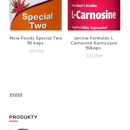
Now Foods Special Two
Jarrow Formulas L
90 kaps.
Carnosine Karnozyna
90kaps.
146,00
zł
171,35
zł
zzzzz
PRODUKTY