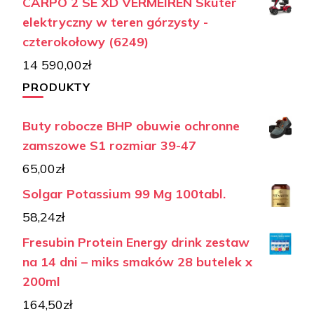
CARPO 2 SE XD VERMEIREN Skuter
elektryczny w teren górzysty -
czterokołowy (6249)
14 590,00
zł
PRODUKTY
Buty robocze BHP obuwie ochronne
zamszowe S1 rozmiar 39-47
65,00
zł
Solgar Potassium 99 Mg 100tabl.
58,24
zł
Fresubin Protein Energy drink zestaw
na 14 dni – miks smaków 28 butelek x
200ml
164,50
zł