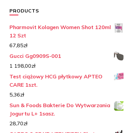
PRODUCTS
Pharmovit Kolagen Women Shot 120ml
12 Szt
67,85
zł
Gucci Gg0909S-001
1 198,00
zł
Test ciążowy HCG płytkowy APTEO
CARE 1szt.
5,36
zł
Sun & Foods Bakterie Do Wytwarzania
Jogurtu L+ 1sasz.
28,70
zł