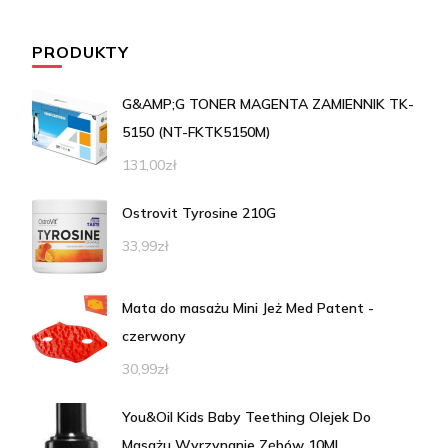
PRODUKTY
G&AMP;G TONER MAGENTA ZAMIENNIK TK-
5150 (NT-FKTK5150M)
131,00
zł
Ostrovit Tyrosine 210G
33,99
zł
Mata do masażu Mini Jeż Med Patent -
czerwony
30,99
zł
You&Oil Kids Baby Teething Olejek Do
Masażu Wyrzynanie Zębów 10Ml