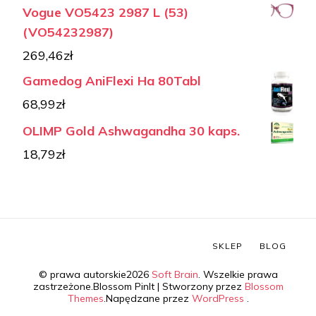
Vogue VO5423 2987 L (53)
(VO54232987)
269,46
zł
Gamedog AniFlexi Ha 80Tabl
68,99
zł
OLIMP Gold Ashwagandha 30 kaps.
18,79
zł
SKLEP
BLOG
© prawa autorskie2026
Soft Brain
. Wszelkie prawa
zastrzeżone.
Blossom PinIt | Stworzony przez
Blossom
Themes
.Napędzane przez
WordPress
.