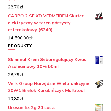
28,70
zł
CARPO 2 SE XD VERMEIREN Skuter
elektryczny w teren górzysty -
czterokołowy (6249)
14 590,00
zł
PRODUKTY
Skinimal Krem Seboregulujący Kwas
Azaleainowy 10% 50ml
28,79
zł
Verk Group Narzędzie Wielofunkcyjne
20W1 Brelok Karabińczyk Multitool
10,80
zł
Urosan fix 2g 20 sasz.