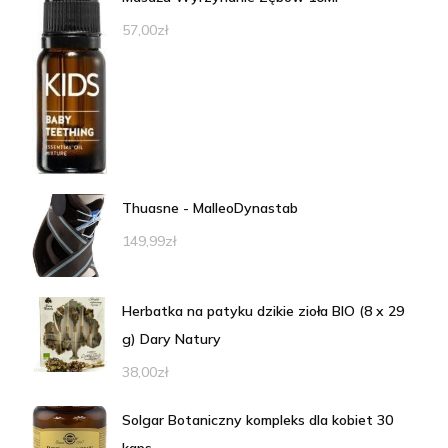
57,00
zł
Thuasne - MalleoDynastab
149,99
zł
Herbatka na patyku dzikie zioła BIO (8 x 29
g) Dary Natury
38,00
zł
Solgar Botaniczny kompleks dla kobiet 30
kaps.