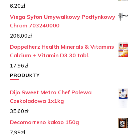
6,20
zł
Viega Syfon Umywalkowy Podtynkowy
Chrom 703240000
206,00
zł
Doppelherz Health Minerals & Vitamins
Calcium + Vitamin D3 30 tabl.
17,96
zł
PRODUKTY
Dijo Sweet Metro Chef Polewa
Czekoladowa 1x1kg
35,60
zł
Decomorreno kakao 150g
7,99
zł