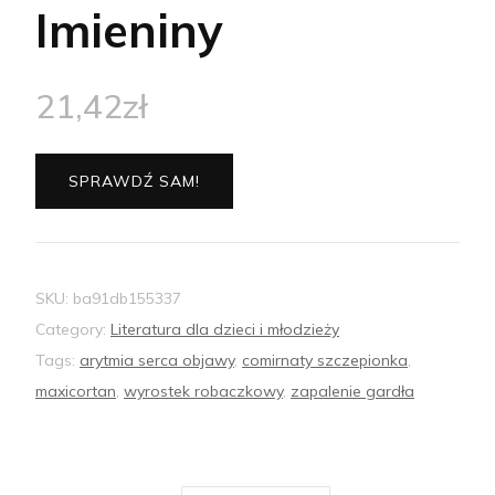
Imieniny
21,42
zł
SPRAWDŹ SAM!
SKU:
ba91db155337
Category:
Literatura dla dzieci i młodzieży
Tags:
arytmia serca objawy
,
comirnaty szczepionka
,
maxicortan
,
wyrostek robaczkowy
,
zapalenie gardła