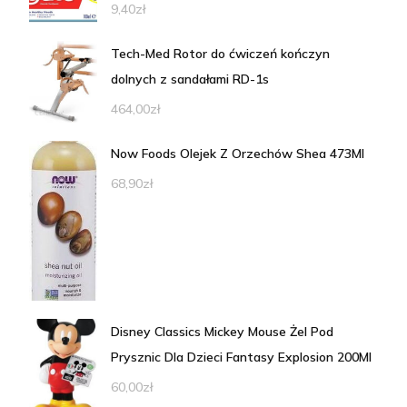
9,40
zł
Tech-Med Rotor do ćwiczeń kończyn
dolnych z sandałami RD-1s
464,00
zł
Now Foods Olejek Z Orzechów Shea 473Ml
68,90
zł
Disney Classics Mickey Mouse Żel Pod
Prysznic Dla Dzieci Fantasy Explosion 200Ml
60,00
zł