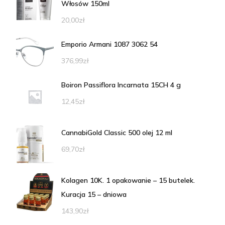
Włosów 150ml
20,00
zł
Emporio Armani 1087 3062 54
376,99
zł
Boiron Passiflora Incarnata 15CH 4 g
12,45
zł
CannabiGold Classic 500 olej 12 ml
69,70
zł
Kolagen 10K. 1 opakowanie – 15 butelek.
Kuracja 15 – dniowa
143,90
zł