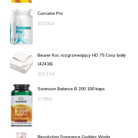
Curcuma Pro
133,00
zł
Beurer Koc rozgrzewający HD 75 Cosy biały
(42416)
337,17
zł
Swanson Balance B 200 100 kaps.
27,99
zł
Revolution Fragrance Goddes Woda