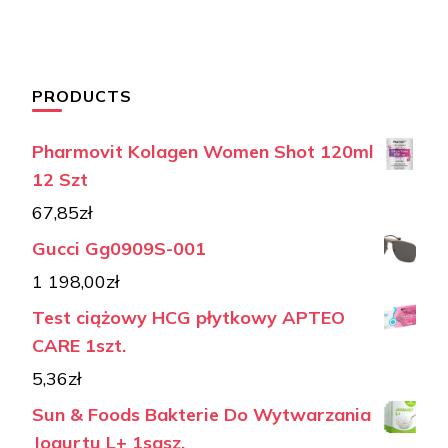
PRODUCTS
Pharmovit Kolagen Women Shot 120ml
12 Szt
67,85
zł
Gucci Gg0909S-001
1 198,00
zł
Test ciążowy HCG płytkowy APTEO
CARE 1szt.
5,36
zł
Sun & Foods Bakterie Do Wytwarzania
Jogurtu L+ 1sasz.