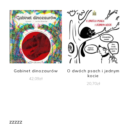
Gabinet dinozaurów
O dwóch psach i jednym
kocie
42,09
zł
20,70
zł
zzzzz