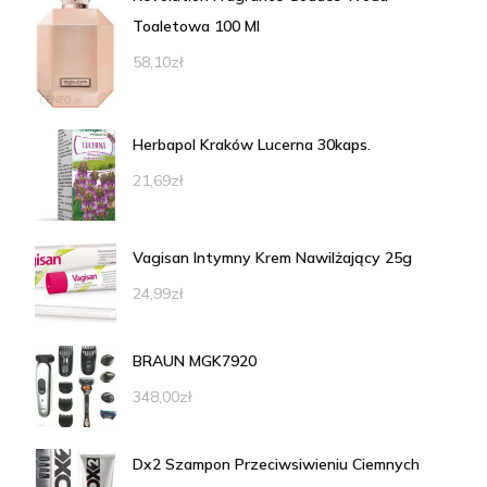
Toaletowa 100 Ml
58,10
zł
Herbapol Kraków Lucerna 30kaps.
21,69
zł
Vagisan Intymny Krem Nawilżający 25g
24,99
zł
BRAUN MGK7920
348,00
zł
Dx2 Szampon Przeciwsiwieniu Ciemnych