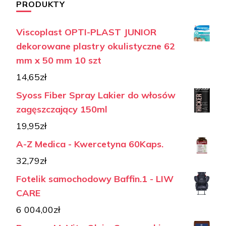
PRODUKTY
Viscoplast OPTI-PLAST JUNIOR
dekorowane plastry okulistyczne 62
mm x 50 mm 10 szt
14,65
zł
Syoss Fiber Spray Lakier do włosów
zagęszczający 150ml
19,95
zł
A-Z Medica - Kwercetyna 60Kaps.
32,79
zł
Fotelik samochodowy Baffin.1 - LIW
CARE
6 004,00
zł