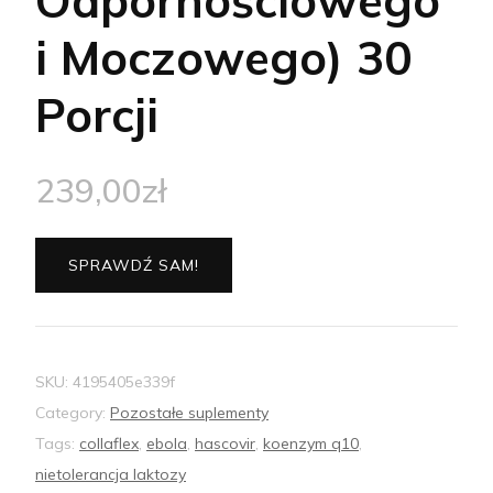
Odpornościowego
i Moczowego) 30
Porcji
239,00
zł
SPRAWDŹ SAM!
SKU:
4195405e339f
Category:
Pozostałe suplementy
Tags:
collaflex
,
ebola
,
hascovir
,
koenzym q10
,
nietolerancja laktozy