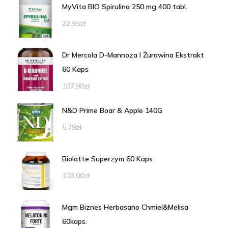
MyVita BIO Spirulina 250 mg 400 tabl.
22,95
zł
Dr Mercola D-Mannoza I Żurawina Ekstrakt
60 Kaps
107,90
zł
N&D Prime Boar & Apple 140G
5,79
zł
Biolatte Superzym 60 Kaps
103,00
zł
Mgm Biznes Herbasano Chmiel&Melisa
60kaps.