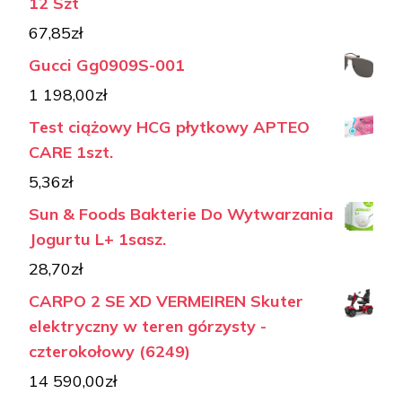
12 Szt
67,85
zł
Gucci Gg0909S-001
1 198,00
zł
Test ciążowy HCG płytkowy APTEO
CARE 1szt.
5,36
zł
Sun & Foods Bakterie Do Wytwarzania
Jogurtu L+ 1sasz.
28,70
zł
CARPO 2 SE XD VERMEIREN Skuter
elektryczny w teren górzysty -
czterokołowy (6249)
14 590,00
zł