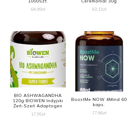
1000Szt.
Ceremonial 30g
64,99
zł
63,13
zł
BIO ASHWAGANDHA
BoostMe NOW 4Mind 60
120g BIOWEN Indyjski
kaps.
Żeń-Szeń Adaptogen
77,86
zł
17,95
zł