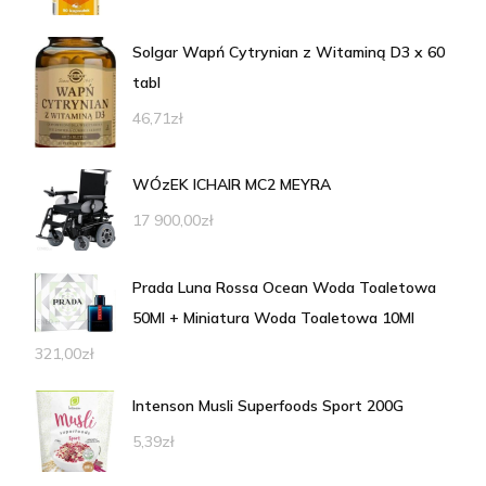
Solgar Wapń Cytrynian z Witaminą D3 x 60
tabl
46,71
zł
WÓzEK ICHAIR MC2 MEYRA
17 900,00
zł
Prada Luna Rossa Ocean Woda Toaletowa
50Ml + Miniatura Woda Toaletowa 10Ml
321,00
zł
Intenson Musli Superfoods Sport 200G
5,39
zł