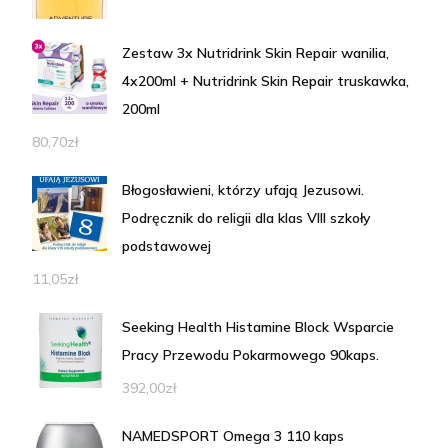
Zestaw 3x Nutridrink Skin Repair wanilia,
4x200ml + Nutridrink Skin Repair truskawka,
200ml
80,70
zł
Błogosławieni, którzy ufają Jezusowi.
Podręcznik do religii dla klas VIII szkoły
podstawowej
11,05
zł
Seeking Health Histamine Block Wsparcie
Pracy Przewodu Pokarmowego 90kaps.
392,00
zł
NAMEDSPORT Omega 3 110 kaps