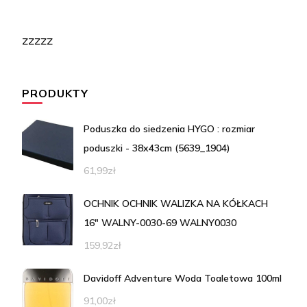
zzzzz
PRODUKTY
Poduszka do siedzenia HYGO : rozmiar
poduszki - 38x43cm (5639_1904)
61,99
zł
OCHNIK OCHNIK WALIZKA NA KÓŁKACH
16" WALNY-0030-69 WALNY0030
159,92
zł
Davidoff Adventure Woda Toaletowa 100ml
91,00
zł