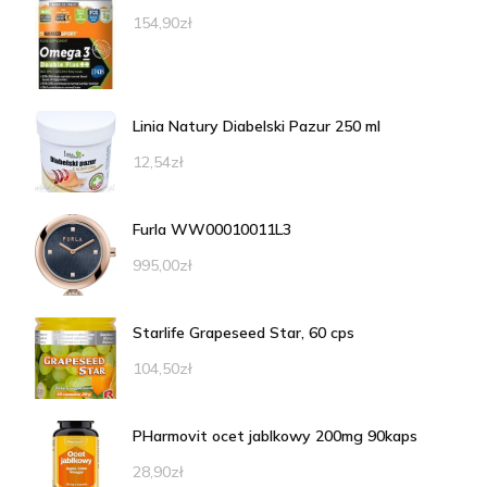
154,90
zł
Linia Natury Diabelski Pazur 250 ml
12,54
zł
Furla WW00010011L3
995,00
zł
Starlife Grapeseed Star, 60 cps
104,50
zł
PHarmovit ocet jablkowy 200mg 90kaps
28,90
zł