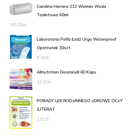
Carolina Herrera 212 Woman Woda
Toaletowa 60ml
191,00
zł
Laboratoria Polfa Łódź Urgo Waterproof
Opatrunek 10szt.
8,14
zł
Allnutrition Diosminall 60 Kaps
15,10
zł
PORADY LEK.RODzINNEGO zDROWE OCzY
/LITERAT
2,91
zł